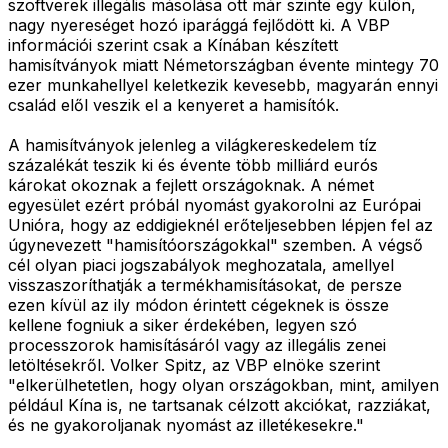
szoftverek illegális másolása ott már szinte egy külön,
nagy nyereséget hozó iparággá fejlődött ki. A VBP
információi szerint csak a Kínában készített
hamisítványok miatt Németországban évente mintegy 70
ezer munkahellyel keletkezik kevesebb, magyarán ennyi
család elől veszik el a kenyeret a hamisítók.
A hamisítványok jelenleg a világkereskedelem tíz
százalékát teszik ki és évente több milliárd eurós
károkat okoznak a fejlett országoknak. A német
egyesület ezért próbál nyomást gyakorolni az Európai
Unióra, hogy az eddigieknél erőteljesebben lépjen fel az
úgynevezett "hamisítóországokkal" szemben. A végső
cél olyan piaci jogszabályok meghozatala, amellyel
visszaszoríthatják a termékhamisításokat, de persze
ezen kívül az ily módon érintett cégeknek is össze
kellene fogniuk a siker érdekében, legyen szó
processzorok hamisításáról vagy az illegális zenei
letöltésekről. Volker Spitz, az VBP elnöke szerint
"elkerülhetetlen, hogy olyan országokban, mint, amilyen
például Kína is, ne tartsanak célzott akciókat, razziákat,
és ne gyakoroljanak nyomást az illetékesekre."