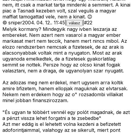
nem, itt csak a markat tartja mindenki a semmiert. A kinai
piac a Tasnadi kezeben volt, szal vegulis a magyar
maffiat tamogattad vele, nem a kinait. 😊
©
sniper
2004. 04. 12.
.
11:45
|
|
#
22
válasz
Melyik kormany? Mindegyik nagy ivben leszarja az
embereket. Nem azert nem vasarol a magyar ember
markasat mert nem teccik, hanem mert nincs mibol. Az
elozo rendszerben nemcsak a fizetesek, de az arak is
alacsonyabbak voltak mint a nyugaton. Most az arak
ugyanoda emelkedtek, de a fizetesek gyakorlatilag
semmit se nottek. Persze hogy az olcso kinait fogjak
valasztani, nem a draga, de ugyanolyan szar nyugatit.
Az adozas meg nem erdekel, mert ugysem arra koltik
amire bfizetem, hanem ellopjak maguknak az elvtarsak.
Nekem nem erdekem hogy az o" rozsadombi villaikat
minel jobban finanszirozzam.
"És ugyan te többért vennél egy polót magadnak, de azt
a pénzt vissza lehet forgatni a te zsebedbe"
Azt mer eddig is el lehetett volna kezdeni a befizetett
adoforintjaimmal, valahogy az se sikerult, miert pont