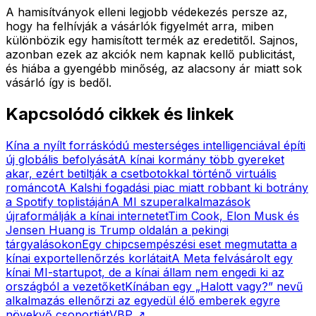
A hamisítványok elleni legjobb védekezés persze az,
hogy ha felhívják a vásárlók figyelmét arra, miben
különbözik egy hamisított termék az eredetitől. Sajnos,
azonban ezek az akciók nem kapnak kellő publicitást,
és hiába a gyengébb minőség, az alacsony ár miatt sok
vásárló így is bedől.
Kapcsolódó cikkek és linkek
Kína a nyílt forráskódú mesterséges intelligenciával építi
új globális befolyását
A kínai kormány több gyereket
akar, ezért betiltják a csetbotokkal történő virtuális
románcot
A Kalshi fogadási piac miatt robbant ki botrány
a Spotify toplistáján
A MI szuperalkalmazások
újraformálják a kínai internetet
Tim Cook, Elon Musk és
Jensen Huang is Trump oldalán a pekingi
tárgyalásokon
Egy chipcsempészési eset megmutatta a
kínai exportellenőrzés korlátait
A Meta felvásárolt egy
kínai MI-startupot, de a kínai állam nem engedi ki az
országból a vezetőket
Kínában egy „Halott vagy?” nevű
alkalmazás ellenőrzi az egyedül élő emberek egyre
növekvő csoportját
VBP
↗