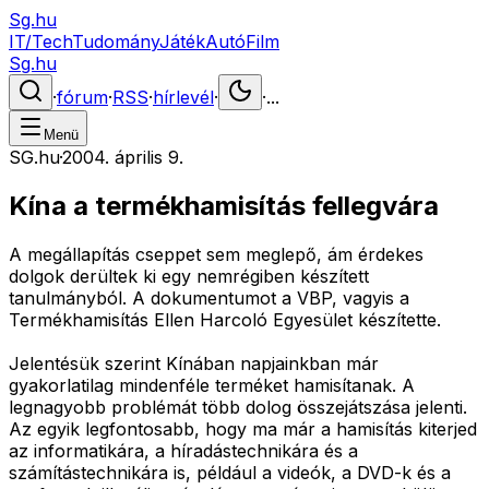
Sg.hu
IT/Tech
Tudomány
Játék
Autó
Film
Sg.hu
·
fórum
·
RSS
·
hírlevél
·
·
...
Menü
SG.hu
·
2004. április 9.
Kína a termékhamisítás fellegvára
A megállapítás cseppet sem meglepő, ám érdekes
dolgok derültek ki egy nemrégiben készített
tanulmányból. A dokumentumot a VBP, vagyis a
Termékhamisítás Ellen Harcoló Egyesület készítette.
Jelentésük szerint Kínában napjainkban már
gyakorlatilag mindenféle terméket hamisítanak. A
legnagyobb problémát több dolog összejátszása jelenti.
Az egyik legfontosabb, hogy ma már a hamisítás kiterjed
az informatikára, a híradástechnikára és a
számítástechnikára is, például a videók, a DVD-k és a