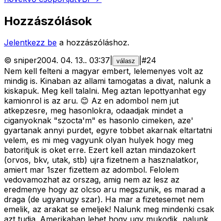
Hozzászólások
Jelentkezz be
a hozzászóláshoz.
©
sniper
2004. 04. 13.
.
03:37
|
|
#
24
válasz
Nem kell felteni a magyar embert, lelemenyes volt az
mindig is. Kinaban az allami tamogatas a divat, nalunk a
kiskapuk. Meg kell talalni. Meg aztan lepottyanhat egy
kamionrol is az aru. 😊 Az en adombol nem jut
atkepzesre, meg hasonlokra, odaadjak mindet a
ciganyoknak "szocta'm" es hasonlo cimeken, aze'
gyartanak annyi purdet, egyre tobbet akarnak eltartatni
velem, es mi meg vagyunk olyan hulyek hogy meg
batoritjuk is oket erre. Ezert kell aztan mindazokert
(orvos, bkv, utak, stb) ujra fizetnem a hasznalatkor,
amiert mar 1szer fizettem az adombol. Felolem
vedovamozhat az orszag, amig nem az lesz az
eredmenye hogy az olcso aru megszunik, es marad a
draga (de ugyanugy szar). Ha mar a fizetesemet nem
emelik, az arakat se emeljek! Nalunk meg mindenki csak
azt tudja. Amerikaban lehet hogy ugy mukodik, nalunk