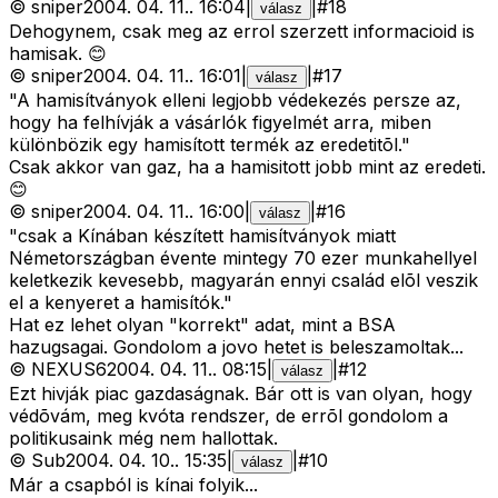
©
sniper
2004. 04. 11.
.
16:04
|
|
#
18
válasz
Dehogynem, csak meg az errol szerzett informacioid is
hamisak. 😊
©
sniper
2004. 04. 11.
.
16:01
|
|
#
17
válasz
"A hamisítványok elleni legjobb védekezés persze az,
hogy ha felhívják a vásárlók figyelmét arra, miben
különbözik egy hamisított termék az eredetitõl."
Csak akkor van gaz, ha a hamisitott jobb mint az eredeti.
😊
©
sniper
2004. 04. 11.
.
16:00
|
|
#
16
válasz
"csak a Kínában készített hamisítványok miatt
Németországban évente mintegy 70 ezer munkahellyel
keletkezik kevesebb, magyarán ennyi család elõl veszik
el a kenyeret a hamisítók."
Hat ez lehet olyan "korrekt" adat, mint a BSA
hazugsagai. Gondolom a jovo hetet is beleszamoltak...
©
NEXUS6
2004. 04. 11.
.
08:15
|
|
#
12
válasz
Ezt hivják piac gazdaságnak. Bár ott is van olyan, hogy
védõvám, meg kvóta rendszer, de errõl gondolom a
politikusaink még nem hallottak.
©
Sub
2004. 04. 10.
.
15:35
|
|
#
10
válasz
Már a csapból is kínai folyik...