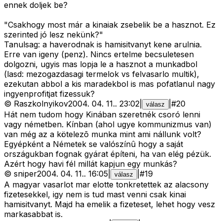
ennek doljek be?
"Csakhogy most már a kinaiak zsebelik be a hasznot. Ez
szerinted jó lesz nekünk?"
Tanulsag: a haverodnak is hamisitvanyt kene arulnia.
Erre van igeny (penz). Nincs ertelme becsuletesen
dolgozni, ugyis mas lopja le a hasznot a munkadbol
(lasd: mezogazdasagi termelok vs felvasarlo multik),
ezekutan abbol a kis maradekbol is mas pofatlanul nagy
ingyenprofitjat fizessuk?
©
Raszkolnyikov
2004. 04. 11.
.
23:02
|
|
#
20
válasz
Hát nem tudom hogy Kinában szeretnék csoró lenni
vagy németben. Kínban (ahol ugye kommunizmus van)
van még az a kötelezõ munka mint ami nállunk volt?
Egyépként a Németek se valószínû hogy a saját
országukban fognak gyárat építeni, ha van elég pézük.
Azért hogy havi fél millát kapjun egy munkás?
©
sniper
2004. 04. 11.
.
16:05
|
|
#
19
válasz
A magyar vasarlot mar elotte tonkretettek az alacsony
fizetesekkel, igy nem is tud mast venni csak kinai
hamisitvanyt. Majd ha emelik a fizeteset, lehet hogy vesz
markasabbat is.