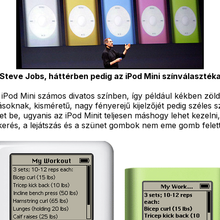
Steve Jobs, háttérben pedig az iPod Mini színválaszték
z iPod Mini számos divatos színben, így például kékben zö
ásoknak, kisméretű, nagy fényerejű kijelzőjét pedig széles 
 be, ugyanis az iPod Minit teljesen máshogy lehet kezelni,
kerés, a lejátszás és a szünet gombok nem eme gomb fele