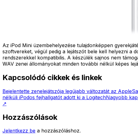
Az iPod Mini üzembehelyezése tulajdonképpen gyerekjáték. 
szoftvereket, végül pedig a lejátszót bele kell helyezn
rendszerekkel kompatibilis. A készülék sajnos nem tám
WAV zenei állományokat minden további nélkül képes lejá
Kapcsolódó cikkek és linkek
Bejelentette zenelejátszója legújabb változatát az Apple
Sa
nélküli iPodos fejhallgatót adott ki a Logitech
Nagyobb kapa
↗
Hozzászólások
Jelentkezz be
a hozzászóláshoz.