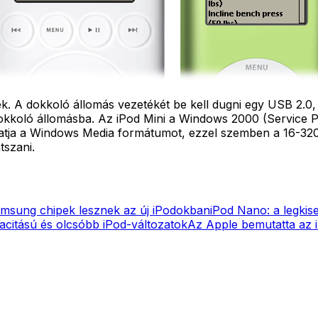
A dokkoló állomás vezetékét be kell dugni egy USB 2.0, vag
i a dokkoló állomásba. Az iPod Mini a Windows 2000 (Servi
ogatja a Windows Media formátumot, ezzel szemben a 16-3
tszani.
msung chipek lesznek az új iPodokban
iPod Nano: a legkise
citású és olcsóbb iPod-változatok
Az Apple bemutatta az i