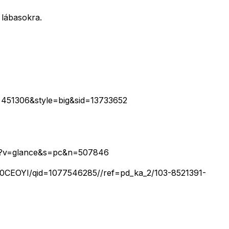
 lábasokra.
id=451306&style=big&sid=13733652
56?v=glance&s=pc&n=507846
000CEOYI/qid=1077546285//ref=pd_ka_2/103-8521391-