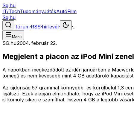
Sg.hu
IT/Tech
Tudomány
Játék
Autó
Film
Sg.hu
·
fórum
·
RSS
·
hírlevél
·
·
...
Menü
SG.hu
·
2004. február 22.
Megjelent a piacon az iPod Mini zene
A napokban megkezdődött az idén januárban a Macworld E
tömegű és nem kevesebb mint 4 GB adattároló kapacitást bi
Az újdonság 57 grammal könnyebb, és körülbelül 1,3 cent
lejátszó. Ezek alapján elmondható, hogy az iPod Mini ese
is komoly sikerre számíthat, hiszen 4 GB a legtöbb vásár