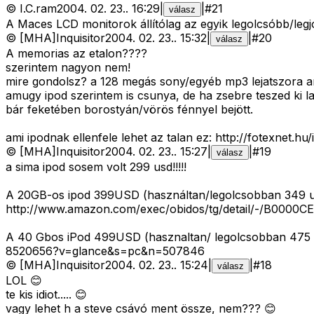
©
I.C.ram
2004. 02. 23.
.
16:29
|
|
#
21
válasz
A Maces LCD monitorok állítólag az egyik legolcsóbb/le
©
[MHA]Inquisitor
2004. 02. 23.
.
15:32
|
|
#
20
válasz
A memorias az etalon????
szerintem nagyon nem!
mire gondolsz? a 128 megás sony/egyéb mp3 lejatszora am
amugy ipod szerintem is csunya, de ha zsebre teszed ki 
bár feketében borostyán/vörös fénnyel bejött.
ami ipodnak ellenfele lehet az talan ez: http://fotexne
©
[MHA]Inquisitor
2004. 02. 23.
.
15:27
|
|
#
19
válasz
a sima ipod sosem volt 299 usd!!!!!
A 20GB-os ipod 399USD (használtan/legolcsobban 349 
http://www.amazon.com/exec/obidos/tg/detail/-/B000
A 40 Gbos iPod 499USD (hasznaltan/ legolcsobban 475 
8520656?v=glance&s=pc&n=507846
©
[MHA]Inquisitor
2004. 02. 23.
.
15:24
|
|
#
18
válasz
LOL 😊
te kis idiot..... 😊
vagy lehet h a steve csávó ment össze, nem??? 😊