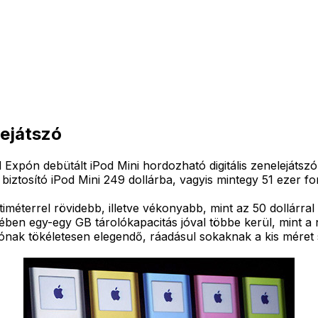
lejátszó
xpón debütált iPod Mini hordozható digitális zenelejáts
ztosító iPod Mini 249 dollárba, vagyis mintegy 51 ezer for
iméterrel rövidebb, illetve vékonyabb, mint az 50 dollárr
tében egy-egy GB tárolókapacitás jóval többe kerül, mint a
lónak tökéletesen elegendő, ráadásul sokaknak a kis méret 