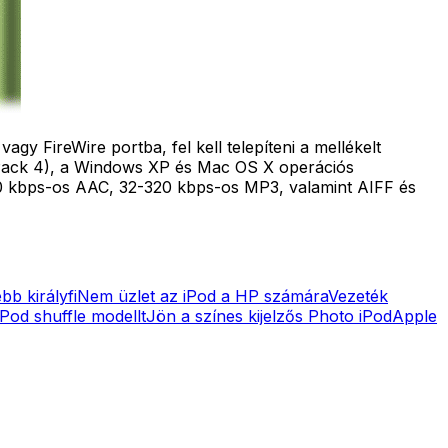
y FireWire portba, fel kell telepíteni a mellékelt
ce Pack 4), a Windows XP és Mac OS X operációs
20 kbps-os AAC, 32-320 kbps-os MP3, valamint AIFF és
bb királyfi
Nem üzlet az iPod a HP számára
Vezeték
Pod shuffle modellt
Jön a színes kijelzős Photo iPod
Apple