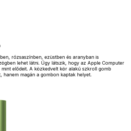
a
ldben, rózsaszínben, ezüstben és aranyban is
szögben lehet látni. Úgy látszik, hogy az Apple Computer
 mint elődeit. A közkedvelt kör alakú szkroll gomb
tt, hanem magán a gombon kaptak helyet.