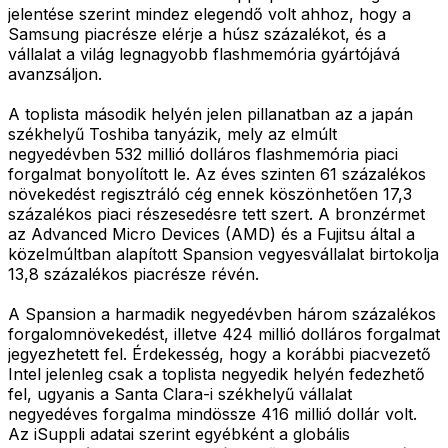
jelentése szerint mindez elegendő volt ahhoz, hogy a
Samsung piacrésze elérje a húsz százalékot, és a
vállalat a világ legnagyobb flashmemória gyártójává
avanzsáljon.
A toplista második helyén jelen pillanatban az a japán
székhelyű Toshiba tanyázik, mely az elmúlt
negyedévben 532 millió dolláros flashmemória piaci
forgalmat bonyolított le. Az éves szinten 61 százalékos
növekedést regisztráló cég ennek köszönhetően 17,3
százalékos piaci részesedésre tett szert. A bronzérmet
az Advanced Micro Devices (AMD) és a Fujitsu által a
közelmúltban alapított Spansion vegyesvállalat birtokolja
13,8 százalékos piacrésze révén.
A Spansion a harmadik negyedévben három százalékos
forgalomnövekedést, illetve 424 millió dolláros forgalmat
jegyezhetett fel. Érdekesség, hogy a korábbi piacvezető
Intel jelenleg csak a toplista negyedik helyén fedezhető
fel, ugyanis a Santa Clara-i székhelyű vállalat
negyedéves forgalma mindössze 416 millió dollár volt.
Az iSuppli adatai szerint egyébként a globális