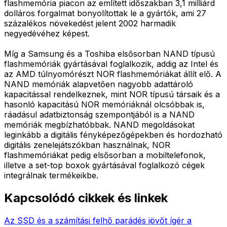
flashmemória piacon az említett időszakban 3,1 milliárd
dolláros forgalmat bonyolítottak le a gyártók, ami 27
százalékos növekedést jelent 2002 harmadik
negyedévéhez képest.
Míg a Samsung és a Toshiba elsősorban NAND típusú
flashmemóriák gyártásával foglalkozik, addig az Intel és
az AMD túlnyomórészt NOR flashmemóriákat állít elő. A
NAND memóriák alapvetően nagyobb adattároló
kapacitással rendelkeznek, mint NOR típusú társaik és a
hasonló kapacitású NOR memóriáknál olcsóbbak is,
ráadásul adatbiztonság szempontjából is a NAND
memóriák megbízhatóbbak. NAND megoldásokat
leginkább a digitális fényképezőgépekben és hordozható
digitális zenelejátszókban használnak, NOR
flashmemóriákat pedig elsősorban a mobiltelefonok,
illetve a set-top boxok gyártásával foglalkozó cégek
integrálnak termékeikbe.
Kapcsolódó cikkek és linkek
Az SSD és a számítási felhő parádés jövőt ígér a