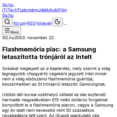
Sg.hu
IT/Tech
Tudomány
Játék
Autó
Film
Sg.hu
·
fórum
·
RSS
·
hírlevél
·
·
...
Menü
SG.hu
·
2003. november 22.
Flashmemória piac: a Samsung
letaszította trónjáról az Intelt
Sokakat meglepett az a bejelentés, mely szerint a világ
legnagyobb chipgyártó cégeként jegyzett Intel immár
nem a világ elsőszámú flashmemória gyártója,
köszönhetően az őt trónjáról letaszító Samsungnak.
Utóbbi dél-koreai székhelyű vállalat az idei esztendő
harmadik negyedévében 615 millió dolláros forgalmat
bonyolított le a flashmemória piacon, vagyis a Samsung
egy év alatt nem kevesebb mint 50 százalékos
növekedésre tett szert. Az iSuppli piackutató cég