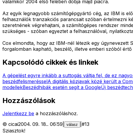
valamikor 2004 első felében dobja majd piacra.
Az egyik legnagyobb számítógépgyártó cég, az IBM is elő
felhasználók tranzakciós parancsait szóban értelmezni ké
szeretnének végrehajtani, a számítógépes rendszer mindez
szükséges - szóban egyeztet a felhasználóval, nyilatkozt
Cox elmondta, hogy az IBM-nél létezik egy úgynevezett 
forgalomban kapható, beszélő, illetve emberi szóból ért
Kapcsolódó cikkek és linkek
A gépelést egyre inkább a suttogás váltja fel, de ez nagyon
beszédfelismeréssel
A digitális közjavak közé került a 
modellek
Beszédhibák esetén segít a Google
Új beszédtechn
Hozzászólások
Jelentkezz be
a hozzászóláshoz.
©
cicai
2004. 09. 18.
.
06:59
|
|
#
13
válasz
Sziasztok!