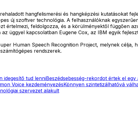
rehaladott hangfelismerési és hangképzési kutatásokat fe
pes új szoftver technológia. A felhasználóknak egyszerűen
t értelmezi, feldolgozza, és a körülményektől függően azo
a az üggyel kapcsolatban Eugene Cox, az IBM egyik fejleszt
Super Human Speech Recognition Project, melynek célja, h
ő számítógépes rendszerek.
 idegesítő tud lenni
Beszédsebesség-rekordot értek el egy 
Common Voice kezdeményezés
Könnyen szintetizálhatóvá válh
ológiai szervezet alakult