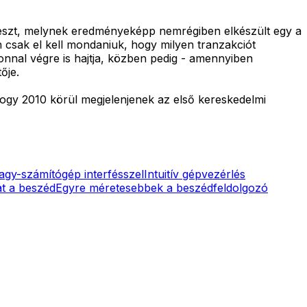
jleszt, melynek eredményeképp nemrégiben elkészült egy a
 csak el kell mondaniuk, hogy milyen tranzakciót
nnal végre is hajtja, közben pedig - amennyiben
ője.
ogy 2010 körül megjelenjenek az első kereskedelmi
agy-számítógép interfésszel
Intuitív gépvezérlés
at a beszéd
Egyre méretesebbek a beszédfeldolgozó