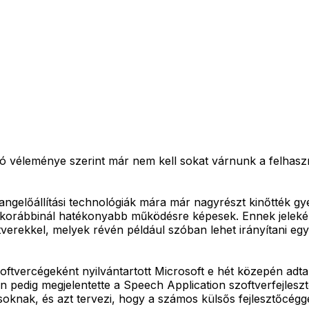
 véleménye szerint már nem kell sokat várnunk a felhas
hangelőállítási technológiák mára már nagyrészt kinőtték
den korábbinál hatékonyabb működésre képesek. Ennek jele
rekkel, melyek révén például szóban lehet irányítani egy
zoftvercégeként nyilvántartott Microsoft e hét közepén a
an pedig megjelentette a Speech Application szoftverfejles
soknak, és azt tervezi, hogy a számos külsős fejlesztőcégg