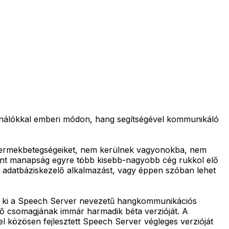
ználókkal emberi módon, hang segítségével kommunikáló
 gyermekbetegségeiket, nem kerülnek vagyonokba, nem
ként manapság egyre több kisebb-nagyobb cég rukkol elő
 adatbáziskezelő alkalmazást, vagy éppen szóban lehet
dta ki a Speech Server nevezetű hangkommunikációs
ztő csomagjának immár harmadik béta verzióját. A
el közösen fejlesztett Speech Server végleges verzióját