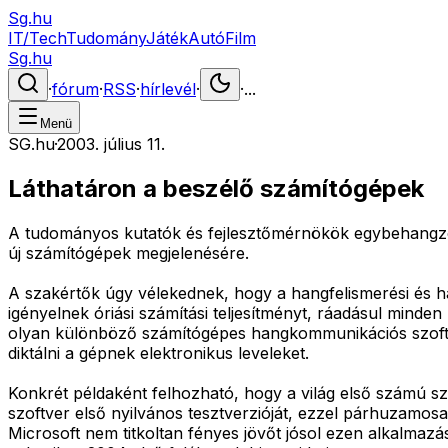
Sg.hu
IT/Tech
Tudomány
Játék
Autó
Film
Sg.hu
·
fórum
·
RSS
·
hírlevél
·
·
...
Menü
SG.hu
·
2003. július 11.
Láthatáron a beszélő számítógépek
A tudományos kutatók és fejlesztőmérnökök egybehangzó
új számítógépek megjelenésére.
A szakértők úgy vélekednek, hogy a hangfelismerési és 
igényelnek óriási számítási teljesítményt, ráadásul min
olyan különböző számítógépes hangkommunikációs szoftve
diktálni a gépnek elektronikus leveleket.
Konkrét példaként felhozható, hogy a világ első számú s
szoftver első nyilvános tesztverzióját, ezzel párhuzamos
Microsoft nem titkoltan fényes jövőt jósol ezen alkalmazá