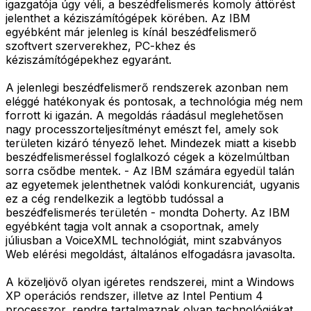
igazgatója úgy véli, a beszédfelismerés komoly áttörést
jelenthet a kéziszámítógépek körében. Az IBM
egyébként már jelenleg is kínál beszédfelismerő
szoftvert szerverekhez, PC-khez és
kéziszámítógépekhez egyaránt.
A jelenlegi beszédfelismerő rendszerek azonban nem
eléggé hatékonyak és pontosak, a technológia még nem
forrott ki igazán. A megoldás ráadásul meglehetősen
nagy processzorteljesítményt emészt fel, amely sok
területen kizáró tényező lehet. Mindezek miatt a kisebb
beszédfelismeréssel foglalkozó cégek a közelmúltban
sorra csődbe mentek. - Az IBM számára egyedül talán
az egyetemek jelenthetnek valódi konkurenciát, ugyanis
ez a cég rendelkezik a legtöbb tudóssal a
beszédfelismerés területén - mondta Doherty. Az IBM
egyébként tagja volt annak a csoportnak, amely
júliusban a VoiceXML technológiát, mint szabványos
Web elérési megoldást, általános elfogadásra javasolta.
A közeljövő olyan igéretes rendszerei, mint a Windows
XP operációs rendszer, illetve az Intel Pentium 4
processzor, rendre tartalmaznak olyan technológiákat,