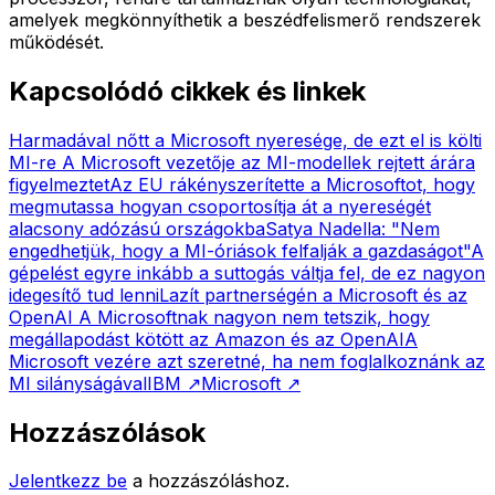
amelyek megkönnyíthetik a beszédfelismerő rendszerek
működését.
Kapcsolódó cikkek és linkek
Harmadával nőtt a Microsoft nyeresége, de ezt el is költi
MI-re
A Microsoft vezetője az MI-modellek rejtett árára
figyelmeztet
Az EU rákényszerítette a Microsoftot, hogy
megmutassa hogyan csoportosítja át a nyereségét
alacsony adózású országokba
Satya Nadella: "Nem
engedhetjük, hogy a MI-óriások felfalják a gazdaságot"
A
gépelést egyre inkább a suttogás váltja fel, de ez nagyon
idegesítő tud lenni
Lazít partnerségén a Microsoft és az
OpenAI
A Microsoftnak nagyon nem tetszik, hogy
megállapodást kötött az Amazon és az OpenAI
A
Microsoft vezére azt szeretné, ha nem foglalkoznánk az
MI silányságával
IBM
↗
Microsoft
↗
Hozzászólások
Jelentkezz be
a hozzászóláshoz.