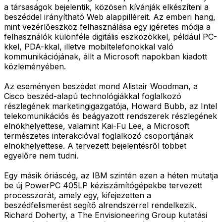
a társaságok bejelentik, közösen kívánják elkészíteni a
beszéddel irányítható Web alappilléreit. Az emberi hang,
mint vezérlőeszköz felhasználása egy igéretes módja a
felhasználók különféle digitális eszközökkel, például PC-
kkel, PDA-kkal, illetve mobiltelefonokkal való
kommunikációjának, állt a Microsoft napokban kiadott
közleményében.
Az eseményen beszédet mond Alistair Woodman, a
Cisco beszéd-alapú technológiákkal foglalkozó
részlegének marketingigazgatója, Howard Bubb, az Intel
telekomunikációs és beágyazott rendszerek részlegének
elnökhelyettese, valamint Kai-Fu Lee, a Microsoft
természetes interakcióval foglalkozó csoportjának
elnökhelyettese. A tervezett bejelentésről többet
egyelőre nem tudni.
Egy másik óriáscég, az IBM szintén ezen a héten mutatja
be új PowerPC 405LP kéziszámítógépekbe tervezett
processzorát, amely egy, kifejezetten a
beszédfelismerést segítő alrendszerrel rendelkezik.
Richard Doherty, a The Envisioneering Group kutatási