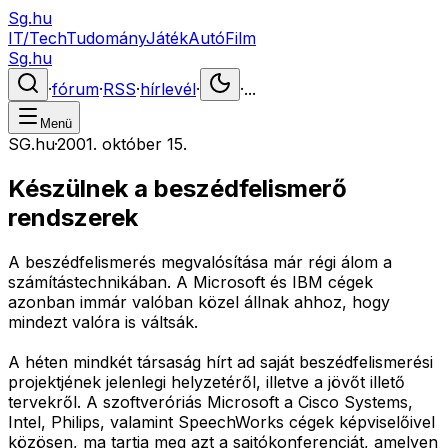
Sg.hu
IT/Tech
Tudomány
Játék
Autó
Film
Sg.hu
·
fórum
·
RSS
·
hírlevél
·
·
...
Menü
SG.hu
·
2001. október 15.
Készülnek a beszédfelismerő
rendszerek
A beszédfelismerés megvalósítása már régi álom a
számítástechnikában. A Microsoft és IBM cégek
azonban immár valóban közel állnak ahhoz, hogy
mindezt valóra is váltsák.
A héten mindkét társaság hírt ad saját beszédfelismerési
projektjének jelenlegi helyzetéről, illetve a jövőt illető
tervekről. A szoftveróriás Microsoft a Cisco Systems,
Intel, Philips, valamint SpeechWorks cégek képviselőivel
közösen, ma tartja meg azt a sajtókonferenciát, amelyen