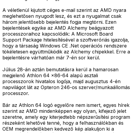
A véletlenül kijutott céges e-mail szerint az AMD nyara
meglehetősen nyugodt lesz, és ezt a nyugalmat csak
három jelentősebb bejelentés fogja megtörni. Ezen
bejelentések egyike az AMD Alchemy beágyazott
processzoraihoz kapcsolódik: A Microsoft Board
Support Package hitelesítésével a szoftveróriás igazolja,
hogy a társaság Windows CE .Net operációs rendszere
tökéletesen együttműködik az Alchemy chipekkel. Erre a
bejelentésre várhatóan már 7-én sor kerül.
Július 28-án aztán bemutatásra kerül a hamarosan
megjelenő Athlon 64 x86-64 alapú asztali
processzorok hivatalos logója, majd augusztus 4-én
napvilágot lát az Opteron 246-os szerver/munkaállomás
processzor.
Bár az Athlon 64 logó egyelőre nem ismert, egyes hírek
szerint az AMD mindenképpen egy olyan, kifejező jelet
szeretne, amely egy kiterjedtebb népszerűsítési program
részeként lehetővé tenné, hogy a felhasználókban és
OEM megrendelőkben kedvező kép alakuljon ki a