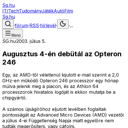
Sg.hu
IT/Tech
Tudomány
Játék
Autó
Film
Sg.hu
·
fórum
·
RSS
·
hírlevél
·
·
...
Menü
SG.hu
·
2003. július 5.
Augusztus 4-én debütál az Opteron
246
Egy, az AMD-től véletlenül kijutott e-mail szerint a 2,0
GHz-en működő Opteron 246 processzor egy hónap
múlva jelenik meg a piacon, és az Athlon 64
processzorok hivatalos logóját is ekkor mutatja be a
chipgyártó.
A számos újságíróhoz eljutott levélben foglaltak
pontosságát az Advanced Micro Devices (AMD) vezetői
a július 4-ei Függetlenség Napja miatt egyelőre nem
tudták megerősíteni, vagy cáfolni.