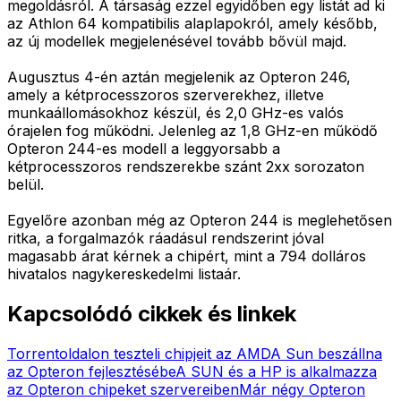
megoldásról. A társaság ezzel egyidőben egy listát ad ki
az Athlon 64 kompatibilis alaplapokról, amely később,
az új modellek megjelenésével tovább bővül majd.
Augusztus 4-én aztán megjelenik az Opteron 246,
amely a kétprocesszoros szerverekhez, illetve
munkaállomásokhoz készül, és 2,0 GHz-es valós
órajelen fog működni. Jelenleg az 1,8 GHz-en működő
Opteron 244-es modell a leggyorsabb a
kétprocesszoros rendszerekbe szánt 2xx sorozaton
belül.
Egyelőre azonban még az Opteron 244 is meglehetősen
ritka, a forgalmazók ráadásul rendszerint jóval
magasabb árat kérnek a chipért, mint a 794 dolláros
hivatalos nagykereskedelmi listaár.
Kapcsolódó cikkek és linkek
Torrentoldalon teszteli chipjeit az AMD
A Sun beszállna
az Opteron fejlesztésébe
A SUN és a HP is alkalmazza
az Opteron chipeket szervereiben
Már négy Opteron