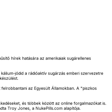
nűsítő hírek hatására az amerikaiak sugárellenes
kálium-jódid a rádióaktív sugárzás emberi szervezetre
készülést.
rt felrobbantani az Egyesült Államokban. A "piszkos
kedéseket, és többek között az online forgalmazókat is.
ta Troy Jones, a NukePills.com alapítója.