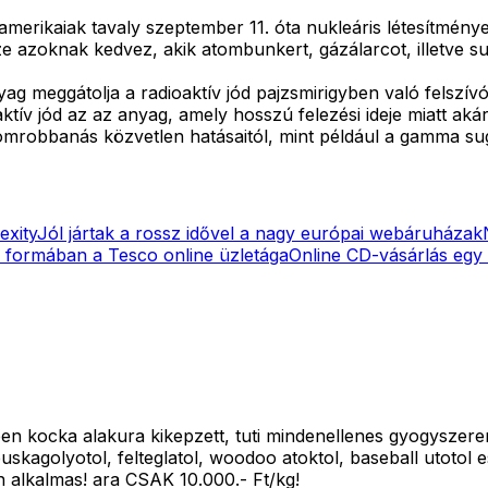
 amerikaiak tavaly szeptember 11. óta nukleáris létesítmén
 azoknak kedvez, akik atombunkert, gázálarcot, illetve sug
yag meggátolja a radioaktív jód pajzsmirigyben való felsz
ktív jód az az anyag, amely hosszú felezési ideje miatt aká
tomrobbanás közvetlen hatásaitól, mint például a gamma su
exity
Jól jártak a rossz idővel a nagy európai webáruházak
 formában a Tesco online üzletága
Online CD-vásárlás egy 
ben kocka alakura kikepzett, tuti mindenellenes gyogysze
puskagolyotol, felteglatol, woodoo atoktol, baseball utotol 
 alkalmas! ara CSAK 10.000.- Ft/kg!