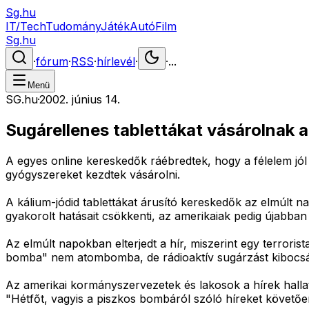
Sg.hu
IT/Tech
Tudomány
Játék
Autó
Film
Sg.hu
·
fórum
·
RSS
·
hírlevél
·
·
...
Menü
SG.hu
·
2002. június 14.
Sugárellenes tablettákat vásárolnak 
A egyes online kereskedők ráébredtek, hogy a félelem jól 
gyógyszereket kezdtek vásárolni.
A kálium-jódid tablettákat árusító kereskedők az elmúlt 
gyakorolt hatásait csökkenti, az amerikaiak pedig újabban
Az elmúlt napokban elterjedt a hír, miszerint egy terror
bomba" nem atombomba, de rádioaktív sugárzást kibocsá
Az amerikai kormányszervezetek és lakosok a hírek hallat
"Hétfőt, vagyis a piszkos bombáról szóló híreket követő