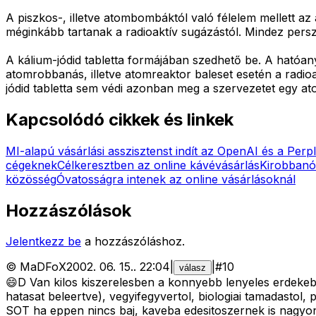
A piszkos-, illetve atombombáktól való félelem mellett az
méginkább tartanak a radioaktív sugázástól. Mindez persze
A kálium-jódid tabletta formájában szedhető be. A hatóan
atomrobbanás, illetve atomreaktor baleset esetén a radioa
jódid tabletta sem védi azonban meg a szervezetet egy a
Kapcsolódó cikkek és linkek
MI-alapú vásárlási asszisztenst indít az OpenAI és a Perpl
cégeknek
Célkeresztben az online kávévásárlás
Kirobbanó
közösség
Óvatosságra intenek az online vásárlásoknál
Hozzászólások
Jelentkezz be
a hozzászóláshoz.
©
MaDFoX
2002. 06. 15.
.
22:04
|
|
#
10
válasz
😄D Van kilos kiszerelesben a konnyebb lenyeles erdeke
hatasat beleertve), vegyifegyvertol, biologiai tamadastol, 
SOT ha eppen nincs baj, kaveba edesitoszernek is nagyon