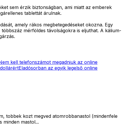
yeiket sem érzik biztonságban, ami miatt az emberek
árellenes tablettát árulnak.
ívódását, amely rákos megbetegedéseket okozna. Egy
r többszáz mérföldes távolságokra is eljuthat. A kálium-
gárzás.
Nem kell telefonszámot megadniuk az online
dollárért
Eladósorban az egyik legelső online
rem, tobbek kozt megved atomrobbanastol (mindenfele
es minden mastol...