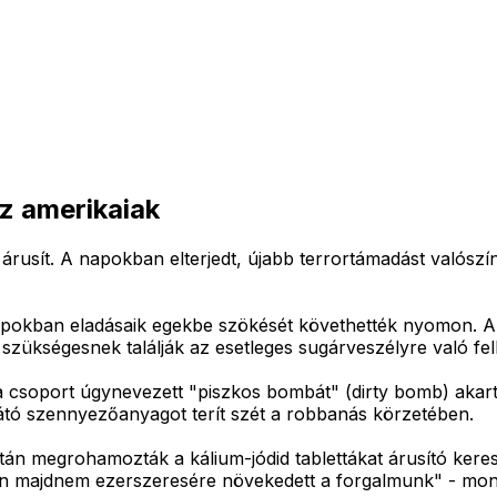
az amerikaiak
árusít. A napokban elterjedt, újabb terrortámadást valószí
napokban eladásaik egekbe szökését követhették nyomon. A 
 szükségesnek találják az esetleges sugárveszélyre való fel
ista csoport úgynevezett "piszkos bombát" (dirty bomb) aka
tó szennyezőanyagot terít szét a robbanás körzetében.
án megrohamozták a kálium-jódid tablettákat árusító keres
en majdnem ezerszeresére növekedett a forgalmunk" - mond