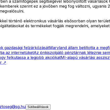
ben a számítógépek segítségével lebonyolított vásárlások 61
szakemberek szerint ez a jövőben meg fog változni, ugyanis
 megvalósulni.
el történő elektronikus vásárlás elsősorban olyan területe
zolgáltatásokat és termékeket fogják megrendelni, amelyeke
gok gazdasági felzárkózását
Maryland állam betiltotta a megf
ja az internetüket
Az önkiszolgáló pénztárnak léteznie se
gy felkutassa a legjobb akciókat
MI-alapú vásárlási asszisz
r
↗
ztoseg@sg.hu
Sütibeállítások