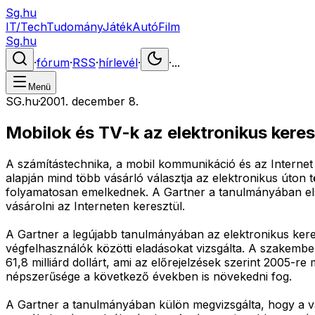
Sg.hu
IT/Tech
Tudomány
Játék
Autó
Film
Sg.hu
·
fórum
·
RSS
·
hírlevél
·
·
...
Menü
SG.hu
·
2001. december 8.
Mobilok és TV-k az elektronikus ker
A számítástechnika, a mobil kommunikáció és az Internet 
alapján mind több vásárló választja az elektronikus úton 
folyamatosan emelkednek. A Gartner a tanulmányában els
vásárolni az Interneten keresztül.
A Gartner a legújabb tanulmányában az elektronikus kere
végfelhasználók közötti eladásokat vizsgálta. A szakemb
61,8 milliárd dollárt, ami az előrejelzések szerint 2005-r
népszerűsége a következő években is növekedni fog.
A Gartner a tanulmányában külön megvizsgálta, hogy a v