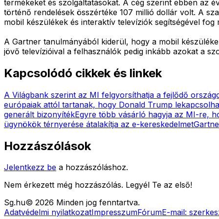
termékeket és szolgáltatásokat. A cég szerint ebben az év
történő rendelések összértéke 107 millió dollár volt. A 
mobil készülékek és interaktív televíziók segítségével fog
A Gartner tanulmányából kiderül, hogy a mobil készülékekk
jövő televízióival a felhasználók pedig inkább azokat a s
Kapcsolódó cikkek és linkek
A Világbank szerint az MI felgyorsíthatja a fejlődő orszá
európaiak attól tartanak, hogy Donald Trump lekapcsolhat
generált bizonyíték
Egyre több vásárló hagyja az MI-re, ho
ügynökök térnyerése átalakítja az e-kereskedelmet
Gartne
Hozzászólások
Jelentkezz be
a hozzászóláshoz.
Nem érkezett még hozzászólás. Legyél Te az első!
Sg
.hu
©
2026
Minden jog fenntartva.
Adatvédelmi nyilatkozat
Impresszum
Fórum
E-mail:
szerkes