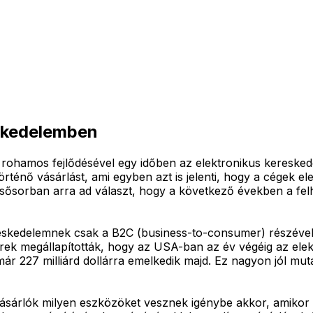
eskedelemben
rohamos fejlődésével egy időben az elektronikus kereskede
történő vásárlást, ami egyben azt is jelenti, hogy a cégek 
ősorban arra ad választ, hogy a következő években a fel
skedelemnek csak a B2C (business-to-consumer) részével fo
erek megállapították, hogy az USA-ban az év végéig az ele
e már 227 milliárd dollárra emelkedik majd. Ez nagyon jól mu
ásárlók milyen eszközöket vesznek igénybe akkor, amikor