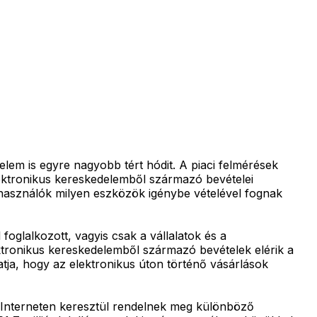
lem is egyre nagyobb tért hódit. A piaci felmérések
elektronikus kereskedelemből származó bevételei
használók milyen eszközök igénybe vételével fognak
glalkozott, vagyis csak a vállalatok és a
ktronikus kereskedelemből származó bevételek elérik a
tatja, hogy az elektronikus úton történő vásárlások
 Interneten keresztül rendelnek meg különböző