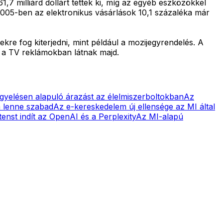
,7 milliárd dollárt tettek ki, míg az egyéb eszközökkel
 2005-ben az elektronikus vásárlások 10,1 százaléka már
kre fog kiterjedni, mint például a mozijegyrendelés. A
t a TV reklámokban látnak majd.
igyelésen alapuló árazást az élelmiszerboltokban
Az
m lenne szabad
Az e-kereskedelem új ellensége az MI által
tenst indít az OpenAI és a Perplexity
Az MI-alapú