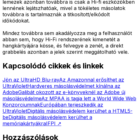
lemezek azonban továbbra is csak a Hi-fi eszközökben
lennének lejátszhatóak, mivel a tökéletes másolatok
továbbra is tartalmaznák a titkosított/elkódolt
időkódokat.
Mindez továbbra sem akadályozza meg a felhasználót
abban sem, hogy Hi-Fi rendszerének kimenetét a
hangkártyájára kösse, és felvegye a zenét, a direkt
grabbelés azonban a jelek szerint meggátolható vele.
Kapcsolódó cikkek és linkek
Jön az UltraHD Blu-ray
Az Amazonnal erősíthet az
UltraViolet
Hardveres másolásvédelmet kínálna az
Adobe
Galibát okozott az e-könyveknél az Adobe új
másolásvédelme
Az MPAA is tagja lett a World Wide Web
Konzorciumnak
Európában terjeszkedik az
UltraViolet
Digitális másolásvédelem kerülhet a HTML5-
be
Digitális másolásvédelem kerülhet a
memóriakártyákra
IFPI
↗
Hozzászólások