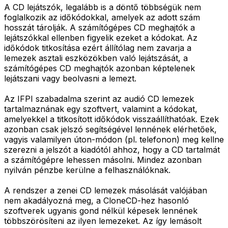
A CD lejátszók, legalább is a döntő többségük nem
foglalkozik az időkódokkal, amelyek az adott szám
hosszát tárolják. A számítógépes CD meghajtók a
lejátszókkal ellenben figyelik ezeket a kódokat. Az
időkódok titkosítása ezért állítólag nem zavarja a
lemezek asztali eszközökben való lejátszását, a
számítógépes CD meghajtók azonban képtelenek
lejátszani vagy beolvasni a lemezt.
Az IFPI szabadalma szerint az audió CD lemezek
tartalmaznának egy szoftvert, valamint a kódokat,
amelyekkel a titkosított időkódok visszaállíthatóak. Ezek
azonban csak jelszó segítségével lennének elérhetőek,
vagyis valamilyen úton-módon (pl. telefonon) meg kellne
szerezni a jelszót a kiadótól ahhoz, hogy a CD tartalmát
a számítógépre lehessen másolni. Mindez azonban
nyilván pénzbe kerülne a felhasználóknak.
A rendszer a zenei CD lemezek másolását valójában
nem akadályozná meg, a CloneCD-hez hasonló
szoftverek ugyanis gond nélkül képesek lennének
többszörösíteni az ilyen lemezeket. Az így lemásolt