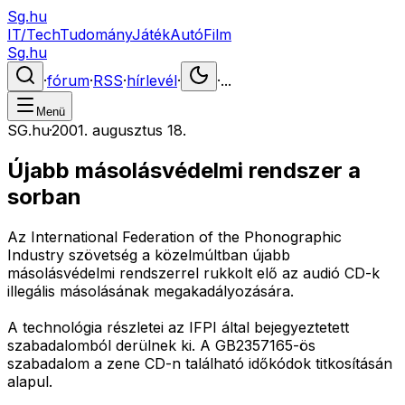
Sg.hu
IT/Tech
Tudomány
Játék
Autó
Film
Sg.hu
·
fórum
·
RSS
·
hírlevél
·
·
...
Menü
SG.hu
·
2001. augusztus 18.
Újabb másolásvédelmi rendszer a
sorban
Az International Federation of the Phonographic
Industry szövetség a közelmúltban újabb
másolásvédelmi rendszerrel rukkolt elő az audió CD-k
illegális másolásának megakadályozására.
A technológia részletei az IFPI által bejegyeztetett
szabadalomból derülnek ki. A GB2357165-ös
szabadalom a zene CD-n található időkódok titkosításán
alapul.