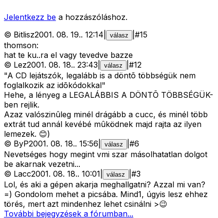
Jelentkezz be
a hozzászóláshoz.
©
Bitlisz
2001. 08. 19.
.
12:14
|
|
#
15
válasz
thomson:
hat te ku..ra el vagy tevedve bazze
©
Lez
2001. 08. 18.
.
23:43
|
|
#
12
válasz
"A CD lejátszók, legalább is a döntõ többségük nem
foglalkozik az idõkódokkal"
Hehe, a lényeg a LEGALÁBBIS A DÖNTÕ TÖBBSÉGÜK-
ben rejlik.
Azaz valószinûleg minél drágább a cucc, és minél több
extrát tud annál kevébé mûködnek majd rajta az ilyen
lemezek. 😊)
©
ByP
2001. 08. 18.
.
15:56
|
|
#
6
válasz
Nevetséges hogy megint vmi szar másolhatatlan dolgot
be akarnak vezetni...
©
Lacc
2001. 08. 18.
.
10:01
|
|
#
3
válasz
Lol, és aki a gépen akarja meghallgatni? Azzal mi van?
=) Gondolom mehet a picsába. Mind1, úgyis lesz ehhez
törés, mert azt mindenhez lehet csinálni >😉
További bejegyzések a fórumban...