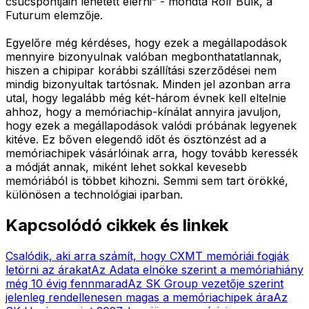
csúcspontjain lehetett elérni” - mondta Rolf Bulk, a
Futurum elemzője.
Egyelőre még kérdéses, hogy ezek a megállapodások
mennyire bizonyulnak valóban megbonthatatlannak,
hiszen a chipipar korábbi szállítási szerződései nem
mindig bizonyultak tartósnak. Minden jel azonban arra
utal, hogy legalább még két-három évnek kell eltelnie
ahhoz, hogy a memóriachip-kínálat annyira javuljon,
hogy ezek a megállapodások valódi próbának legyenek
kitéve. Ez bőven elegendő időt és ösztönzést ad a
memóriachipek vásárlóinak arra, hogy tovább keressék
a módját annak, miként lehet sokkal kevesebb
memóriából is többet kihozni. Semmi sem tart örökké,
különösen a technológiai iparban.
Kapcsolódó cikkek és linkek
Csalódik, aki arra számít, hogy CXMT memóriái fogják
letörni az árakat
Az Adata elnöke szerint a memóriahiány
még 10 évig fennmarad
Az SK Group vezetője szerint
jelenleg rendellenesen magas a memóriachipek ára
Az