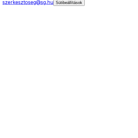
szerkesztoseg@sg.hu
Sütibeállítások