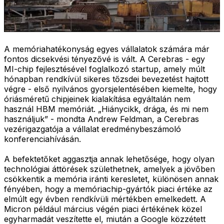
A memóriahatékonyság egyes vállalatok számára már
fontos dicsekvési tényezővé is vált. A Cerebras - egy
MI-chip fejlesztésével foglalkozó startup, amely múlt
hónapban rendkívül sikeres tőzsdei bevezetést hajtott
végre - első nyilvános gyorsjelentésében kiemelte, hogy
óriásméretű chipjeinek kialakítása egyáltalán nem
használ HBM memóriát. „Hiánycikk, drága, és mi nem
használjuk” - mondta Andrew Feldman, a Cerebras
vezérigazgatója a vállalat eredménybeszámoló
konferenciahívásán.
A befektetőket aggasztja annak lehetősége, hogy olyan
technológiai áttörések születhetnek, amelyek a jövőben
csökkentik a memória iránti keresletet, különösen annak
fényében, hogy a memóriachip-gyártók piaci értéke az
elmúlt egy évben rendkívüli mértékben emelkedett. A
Micron például március végén piaci értékének közel
egyharmadát veszítette el, miután a Google közzétett