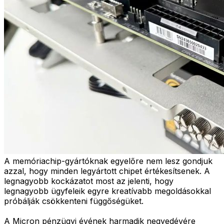
A memóriachip-gyártóknak egyelőre nem lesz gondjuk
azzal, hogy minden legyártott chipet értékesítsenek. A
legnagyobb kockázatot most az jelenti, hogy
legnagyobb ügyfeleik egyre kreatívabb megoldásokkal
próbálják csökkenteni függőségüket.
A Micron pénzügyi évének harmadik negyedévére