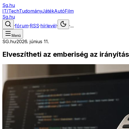
Sg.hu
IT/Tech
Tudomány
Játék
Autó
Film
Sg.hu
·
fórum
·
RSS
·
hírlevél
·
·
...
Menü
SG.hu
·
2026. június 11.
Elveszítheti az emberiség az irányítás