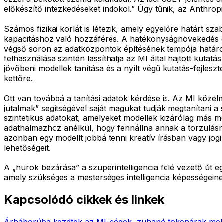
előkészítő intézkedéseket indokol.” Úgy tűnik, az Anthrop
Számos fizikai korlát is létezik, amely egyelőre határt s
kapacitáshoz való hozzáférés. A hatékonyságnövekedés elle
végső soron az adatközpontok építésének tempója határoz
felhasználása szintén lassíthatja az MI által hajtott kuta
jövőbeni modellek tanítása és a nyílt végű kutatás-fejles
kettőre.
Ott van továbbá a tanítási adatok kérdése is. Az MI közelm
jutalmak” segítségével saját magukat tudják megtanítani 
szintetikus adatokat, amelyeket modellek kizárólag más mo
adathalmazhoz anélkül, hogy fennállna annak a torzulásna
azonban egy modellt jobbá tenni kreatív írásban vagy jogi 
lehetőségeit.
A „hurok bezárása” a szuperintelligencia felé vezető út 
amely szükséges a mesterséges intelligencia képességein
Kapcsolódó cikkek és linkek
Árháborúba kezdtek az MI-cégek, zuhanó tokenárak mel