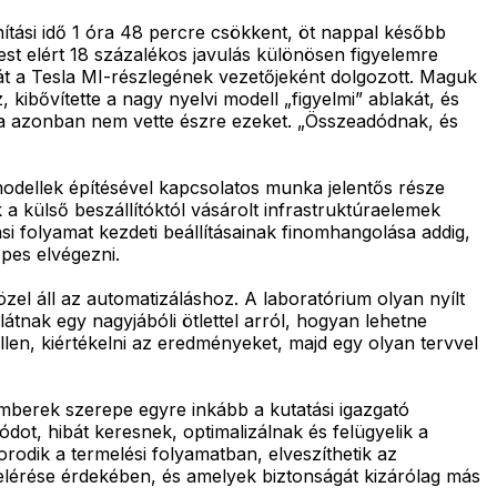
nítási idő 1 óra 48 percre csökkent, öt nappal később
t elért 18 százalékos javulás különösen figyelemre
 át a Tesla MI-részlegének vezetőjeként dolgozott. Maguk
kibővítette a nagy nyelvi modell „figyelmi” ablakát, és
ga azonban nem vette észre ezeket. „Összeadódnak, és
 modellek építésével kapcsolatos munka jelentős része
k a külső beszállítóktól vásárolt infrastruktúraelemek
i folyamat kezdeti beállításainak finomhangolása addig,
pes elvégezni.
zel áll az automatizáláshoz. A laboratórium olyan nyílt
átnak egy nagyjábóli ötlettel arról, hogyan lehetne
llen, kiértékelni az eredményeket, majd egy olyan tervvel
emberek szerepe egyre inkább a kutatási igazgató
dot, hibát keresnek, optimalizálnak és felügyelik a
odik a termelési folyamatban, elveszíthetik az
k elérése érdekében, és amelyek biztonságát kizárólag más