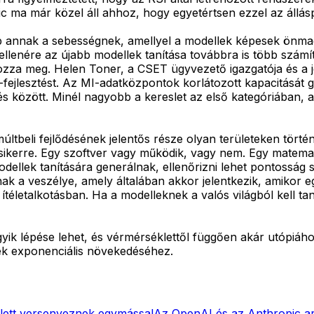
ic ma már közel áll ahhoz, hogy egyetértsen ezzel az állásp
zab annak a sebességnek, amellyel a modellek képesek önmag
nére az újabb modellek tanítása továbbra is több számítási
za meg. Helen Toner, a CSET ügyvezető igazgatója és a jel
tás-fejlesztést. Az MI-adatközpontok korlátozott kapacitását
ztés között. Minél nagyobb a kereslet az első kategóriában
últbeli fejlődésének jelentős része olyan területeken törté
a sikerre. Egy szoftver vagy működik, vagy nem. Egy matema
dellek tanítására generálnak, ellenőrizni lehet pontosság s
k a veszélye, amely általában akkor jelentkezik, amikor e
ítéletalkotásban. Ha a modelleknek a valós világból kell tan
egyik lépése lehet, és vérmérséklettől függően akár utópiáh
ek exponenciális növekedéséhez.
lett versenyeznek egymással
Az OpenAI és az Anthropic arr