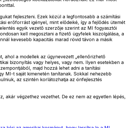
onttal.
ukat fejleszteni. Ezek közül a legfontosabb a számítási
 erőforrást igényel, mint elődeiké, így a fejlődés ütemét
entés egyik vezető szerzője szerint az MI fogyasztói
 gondosan kell megosztani a fizető ügyfelek kiszolgálása, a
, annál kevesebb kapacitás marad rövid távon a másik
nt, ahol a modellek az úgynevezett „ellenőrizhető
tikai bizonyítás vagy helyes, vagy nem. Ilyen esetekben a
zempontjából, majd hozzá lehet adni a tanítási
gy MI-t saját kimenetén tanítanak. Sokkal nehezebb
ulniuk, az szintén korlátozhatja az önfejlesztés
oz, akár végzethez vezethet. De ez nem az egyetlen lépés,
a kéri az amerikai kormányt, hogy lassítsa le a MI