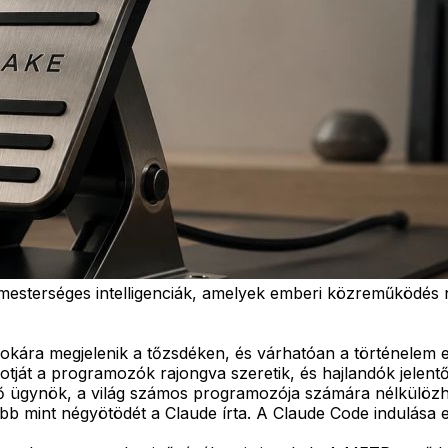
 mesterséges intelligenciák, amelyek emberi közreműködés 
okára megjelenik a tőzsdéken, és várhatóan a történelem e
otját a programozók rajongva szeretik, és hajlandók jelent
tő ügynök, a világ számos programozója számára nélkülözhet
 több mint négyötödét a Claude írta. A Claude Code indulása