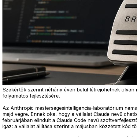
Szakértők szerint néhány éven belül létrejöhetnek olyan
folyamatos fejlesztésére.
Az Anthropic mesterségesintelligencia-laboratórium nems
majd végre. Ennek oka, hogy a vállalat Claude nevű chatb
februárjában elindult a Claude Code nevű szoftverfejlesz
igaz: a vállalat állítása szerint a májusban közzétett kód