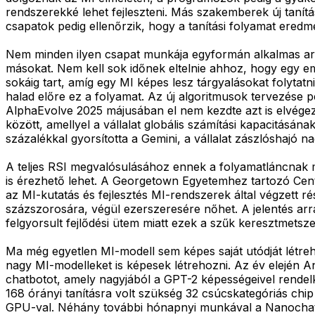
rendszerekké lehet fejleszteni. Más szakemberek új tanítás
csapatok pedig ellenőrzik, hogy a tanítási folyamat ered
Nem minden ilyen csapat munkája egyformán alkalmas arra
másokat. Nem kell sok időnek eltelnie ahhoz, hogy egy e
sokáig tart, amíg egy MI képes lesz tárgyalásokat folyt
halad előre ez a folyamat. Az új algoritmusok tervezése 
AlphaEvolve 2025 májusában el nem kezdte azt is elvégezn
között, amellyel a vállalat globális számítási kapacitásána
százalékkal gyorsította a Gemini, a vállalat zászlóshajó na
A teljes RSI megvalósulásához ennek a folyamatláncnak mi
is érezhető lehet. A Georgetown Egyetemhez tartozó Cent
az MI-kutatás és fejlesztés MI-rendszerek által végzett r
százszorosára, végül ezerszeresére nőhet. A jelentés arr
felgyorsult fejlődési ütem miatt ezek a szűk keresztmetsz
Ma még egyetlen MI-modell sem képes saját utódját létre
nagy MI-modelleket is képesek létrehozni. Az év elején A
chatbotot, amely nagyjából a GPT-2 képességeivel rendelke
168 órányi tanításra volt szükség 32 csúcskategóriás chi
GPU-val. Néhány további hónapnyi munkával a Nanochat ne