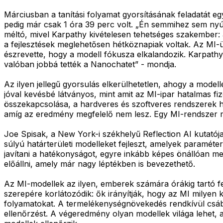
Márciusban a tanítási folyamat gyorsításának feladatát e
pedig már csak 1 óra 39 perc volt. „Én semmihez sem ny
méltó, mivel Karpathy kivételesen tehetséges szakember: 
a fejlesztések meglehetősen hétköznapiak voltak. Az MI-ügy
észrevette, hogy a modell fókusza elkalandozik. Karpat
valóban jobbá tették a Nanochatet” - mondja.
Az ilyen jellegű gyorsulás elkerülhetetlen, ahogy a model
jóval kevésbé látványos, mint amit az MI-ipar hatalmas fiz
összekapcsolása, a hardveres és szoftveres rendszerek hib
amíg az eredmény megfelelő nem lesz. Egy MI-rendszer ma 
Joe Spisak, a New York-i székhelyű Reflection AI kutatój
súlyú határterületi modelleket fejleszt, amelyek paraméte
javítani a hatékonyságot, egyre inkább képes önállóan meg
előállni, amely már nagy léptékben is bevezethető.
Az MI-modellek az ilyen, emberek számára órákig tartó fe
szerepére korlátozódik: ők irányítják, hogy az MI milyen k
folyamatokat. A termelékenységnövekedés rendkívül csábí
ellenőrzést. A végeredmény olyan modellek világa lehet, 