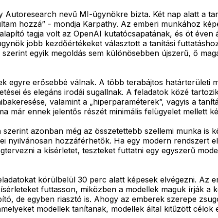
gy Autoresearch nevű MI-ügynökre bízta. Két nap alatt a ta
últam hozzá” - mondja Karpathy. Az emberi munkához képes
alapító tagja volt az OpenAI kutatócsapatának, és öt éven
nök jobb kezdőértékeket választott a tanítási futtatáshoz, 
hy szerint egyik megoldás sem különösebben újszerű, ő ma
lek egyre erősebbé válnak. A több terabájtos határterületi
etései és elegáns irodái sugallnak. A feladatok közé tartozi
akeresése, valamint a „hiperparaméterek”, vagyis a tanítás
már ennek jelentős részét minimális felügyelet mellett ké
a szerint azonban még az összetettebb szellemi munka is kö
rei nyilvánosan hozzáférhetők. Ha egy modern rendszert ell
tervezni a kísérletet, teszteket futtatni egy egyszerű mode
ladatokat körülbelül 30 perc alatt képesek elvégezni. Az 
ísérleteket futtasson, miközben a modellek maguk írják a kó
tó, de egyben riasztó is. Ahogy az emberek szerepe zsugor
amelyeket modellek tanítanak, modellek által kitűzött célo