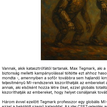
Vannak, akik katasztrófától tartanak. Max Tegmark, aki a 
biztonság melletti kampányolással töltötte ezt ahhoz has
mondta -, amennyiben a sofőr továbbra sem hajlandó kiny
teljesítményű MI-rendszerek kiszoríthatják az embereket 
annak, aki elsőként hozza létre őket, ezzel globális tota
kiszoríthatják az embereket, hogy helyet csináljanak tov
Három évvel ezelőtt Tegmark professzor egy globális MI-f
ezzel a bekötött szemű kalanddal. Az idei CSET-jelentés 