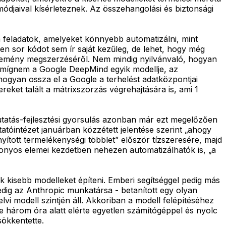
módjaival kísérleteznek. Az összehangolási és biztonsági
feladatok, amelyeket könnyebb automatizálni, mint
n sor kódot sem ír saját kezűleg, de lehet, hogy még
űjtemény megszerzéséről. Nem mindig nyilvánvaló, hogyan
t, mígnem a Google DeepMind egyik modellje, az
ogyan ossza el a Google a terhelést adatközpontjai
ereket talált a mátrixszorzás végrehajtására is, ami 1
kutatás-fejlesztési gyorsulás azonban már ezt megelőzően
óintézet januárban közzétett jelentése szerint „ahogy
yított termelékenységi többlet” először tízszeresére, majd
zonyos elemei kezdetben nehezen automatizálhatók is, „a
 kisebb modelleket építeni. Emberi segítséggel pedig más
edig az Anthropic munkatársa - betanított egy olyan
vi modell szintjén áll. Akkoriban a modell felépítéséhez
 három óra alatt elérte egyetlen számítógéppel és nyolc
sökkentette.