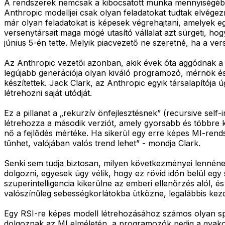
A rendszerek nemcsak a kibocsátott munka mennyiségébe
Anthropic modelljei csak olyan feladatokat tudtak elvégez
már olyan feladatokat is képesek végrehajtani, amelyek e
versenytársait maga mögé utasító vállalat azt sürgeti, hogy
június 5-én tette. Melyik piacvezető ne szeretné, ha a ver
Az Anthropic vezetői azonban, akik évek óta aggódnak a ko
legújabb generációja olyan kiváló programozó, mérnök és
készítettek. Jack Clark, az Anthropic egyik társalapítój
létrehozni saját utódját.
Ez a pillanat a „rekurzív önfejlesztésnek” (recursive self
létrehozza a második verziót, amely gyorsabb és többre ké
nő a fejlődés mértéke. Ha sikerül egy erre képes MI-rend
tűnhet, valójában valós trend lehet” - mondja Clark.
Senki sem tudja biztosan, milyen következményei lennének
dolgozni, egyesek úgy vélik, hogy ez rövid időn belül egy 
szuperintelligencia kikerülne az emberi ellenőrzés alól, 
valószínűleg sebességkorlátokba ütközne, legalábbis kez
Egy RSI-re képes modell létrehozásához számos olyan spe
dolgoznak az MI elméletén, a programozók pedig a gyakorl