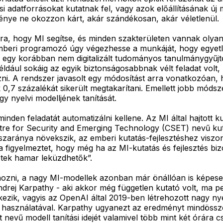
i adatforrásokat kutatnak fel, vagy azok előállításának új 
ménye ne okozzon kárt, akár szándékosan, akár véletlenül.
, hogy MI segítse, és minden szakterületen vannak olyan 
mberi programozó úgy végezhesse a munkáját, hogy egyetle
atni egy korábban nem digitalizált tudományos tanulmánygy
például sokáig az egyik biztonságosabbnak vélt feladat vol
i. A rendszer javasolt egy módosítást arra vonatkozóan, h
k 0,7 százalékát sikerült megtakarítani. Emellett jobb módsz
gy nyelvi modelljének tanítását.
nden feladatát automatizálni kellene. Az MI által hajtott 
re for Security and Emerging Technology (CSET) nevű kutat
észaránya növekszik, az emberi kutatás-fejlesztéshez viszon
a figyelmeztet, hogy még ha az MI-kutatás és fejlesztés bi
etek hamar leküzdhetők”.
hozni, a nagy MI-modellek azonban már önállóan is képesek
ndrej Karpathy - aki akkor még független kutató volt, ma p
zik, vagyis az OpenAI által 2019-ben létrehozott nagy nyel
p használatával. Karpathy ugyanezt az eredményt mindössze
vű modell tanítási idejét valamivel több mint két órára c