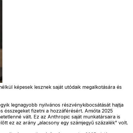
nélkül képesek lesznek saját utódaik megalkotására és
gyik legnagyobb nyilvános részvénykibocsátását hajtja
ős összegeket fizetni a hozzáférésért. Amióta 2025
etlenné vált. Ez az Anthropic saját munkatársaira is
 előtt ez az arány „alacsony egy számjegyű százalék” volt.