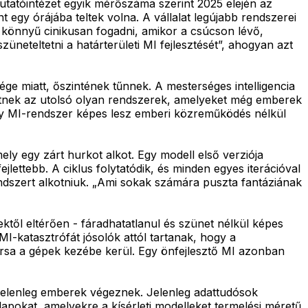
atóintézet egyik mérőszáma szerint 2025 elején az
egy órájába teltek volna. A vállalat legújabb rendszerei
t könnyű cinikusan fogadni, amikor a csúcson lévő,
züneteltetni a határterületi MI fejlesztését”, ahogyan azt
ége miatt, őszintének tűnnek. A mesterséges intelligencia
etnek az utolsó olyan rendszerek, amelyeket még emberek
 egy MI-rendszer képes lesz emberi közreműködés nélkül
ely egy zárt hurkot alkot. Egy modell első verziója
lettebb. A ciklus folytatódik, és minden egyes iterációval
ndszert alkotniuk. „Ami sokak számára puszta fantáziának
ktől eltérően - fáradhatatlanul és szünet nélkül képes
MI-katasztrófát jósolók attól tartanak, hogy a
sorsa a gépek kezébe kerül. Egy önfejlesztő MI azonban
 jelenleg emberek végeznek. Jelenleg adattudósok
apokat, amelyekre a kísérleti modelleket termelési méretű