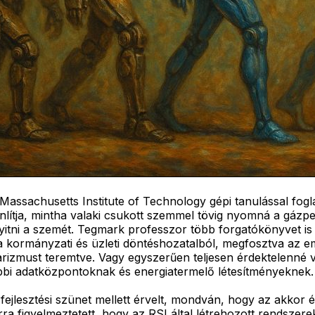
Massachusetts Institute of Technology gépi tanulással fogla
onlítja, mintha valaki csukott szemmel tövig nyomná a gázp
itni a szemét. Tegmark professzor több forgatókönyvet is 
a kormányzati és üzleti döntéshozatalból, megfosztva az em
litarizmust teremtve. Vagy egyszerűen teljesen érdektelenn
ábbi adatközpontoknak és energiatermelő létesítményeknek.
ejlesztési szünet mellett érvelt, mondván, hogy az akkor 
arra figyelmeztetett, hogy az RSI által létrehozott rendsz