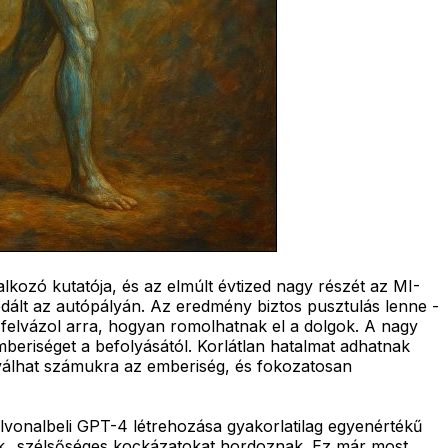
lkozó kutatója, és az elmúlt évtized nagy részét az MI-
edált az autópályán. Az eredmény biztos pusztulás lenne -
felvázol arra, hogyan romolhatnak el a dolgok. A nagy
beriséget a befolyásától. Korlátlan hatalmat adhatnak
é válhat számukra az emberiség, és fokozatosan
élvonalbeli GPT-4 létrehozása gyakorlatilag egyenértékű
erek „szélsőséges kockázatokat hordoznak. Ez már most