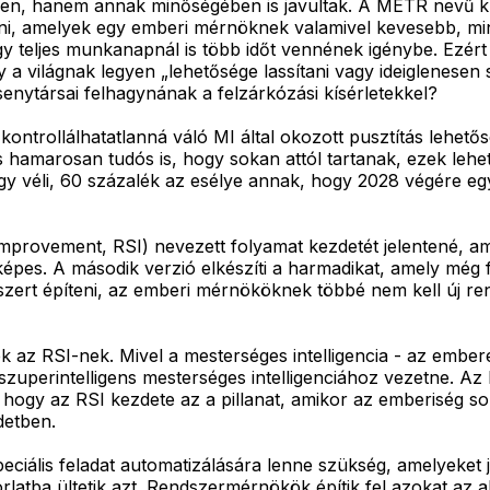
n, hanem annak minőségében is javultak. A METR nevű kut
ni, amelyek egy emberi mérnöknek valamivel kevesebb, mint 
gy teljes munkanapnál is több időt vennének igénybe. Ezér
 a világnak legyen „lehetősége lassítani vagy ideiglenesen s
senytársai felhagynának a felzárkózási kísérletekkel?
ntrollálhatatlanná váló MI által okozott pusztítás lehetős
 hamarosan tudós is, hogy sokan attól tartanak, ezek leh
a úgy véli, 60 százalék az esélye annak, hogy 2028 végére
-improvement, RSI) nevezett folyamat kezdetét jelentené, am
pes. A második verzió elkészíti a harmadikat, amely még fej
szert építeni, az emberi mérnököknek többé nem kell új re
 az RSI-nek. Mivel a mesterséges intelligencia - az embere
szuperintelligens mesterséges intelligenciához vezetne. Az 
és hogy az RSI kezdete az a pillanat, amikor az emberiség 
detben.
ciális feladat automatizálására lenne szükség, amelyeket
atba ültetik azt. Rendszermérnökök építik fel azokat az al