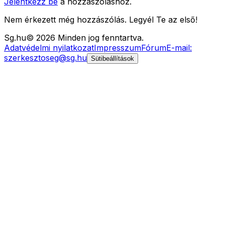
Jelentkezz be
a hozzászóláshoz.
Nem érkezett még hozzászólás. Legyél Te az első!
Sg
.hu
©
2026
Minden jog fenntartva.
Adatvédelmi nyilatkozat
Impresszum
Fórum
E-mail:
szerkesztoseg@sg.hu
Sütibeállítások