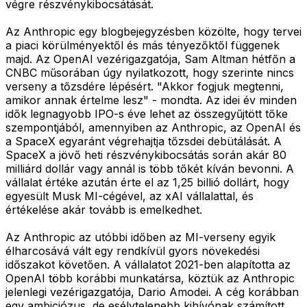
végre részvénykibocsátását.
Az Anthropic egy blogbejegyzésben közölte, hogy tervei
a piaci körülményektől és más tényezőktől függenek
majd. Az OpenAI vezérigazgatója, Sam Altman hétfőn a
CNBC műsorában úgy nyilatkozott, hogy szerinte nincs
verseny a tőzsdére lépésért. "Akkor fogjuk megtenni,
amikor annak értelme lesz" - mondta. Az idei év minden
idők legnagyobb IPO-s éve lehet az összegyűjtött tőke
szempontjából, amennyiben az Anthropic, az OpenAI és
a SpaceX egyaránt végrehajtja tőzsdei debütálását. A
SpaceX a jövő heti részvénykibocsátás során akár 80
milliárd dollár vagy annál is több tőkét kíván bevonni. A
vállalat értéke azután érte el az 1,25 billió dollárt, hogy
egyesült Musk MI-cégével, az xAI vállalattal, és
értékelése akár tovább is emelkedhet.
Az Anthropic az utóbbi időben az MI-verseny egyik
élharcosává vált egy rendkívül gyors növekedési
időszakot követően. A vállalatot 2021-ben alapította az
OpenAI több korábbi munkatársa, köztük az Anthropic
jelenlegi vezérigazgatója, Dario Amodei. A cég korábban
egy ambiciózus, de esélytelenebb kihívónak számított,