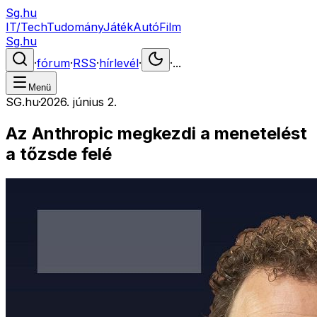
Sg.hu
IT/Tech
Tudomány
Játék
Autó
Film
Sg.hu
·
fórum
·
RSS
·
hírlevél
·
·
...
Menü
SG.hu
·
2026. június 2.
Az Anthropic megkezdi a menetelést
a tőzsde felé