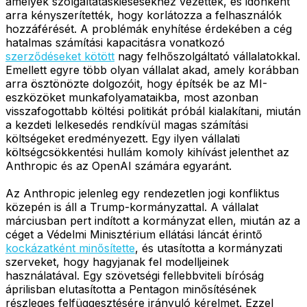
amelyek szolgáltatáskiesésekhez vezettek, és időnként
arra kényszerítették, hogy korlátozza a felhasználók
hozzáférését. A problémák enyhítése érdekében a cég
hatalmas számítási kapacitásra vonatkozó
szerződéseket kötött
nagy felhőszolgáltató vállalatokkal.
Emellett egyre több olyan vállalat akad, amely korábban
arra ösztönözte dolgozóit, hogy építsék be az MI-
eszközöket munkafolyamataikba, most azonban
visszafogottabb költési politikát próbál kialakítani, miután
a kezdeti lelkesedés rendkívül magas számítási
költségeket eredményezett. Egy ilyen vállalati
költségcsökkentési hullám komoly kihívást jelenthet az
Anthropic és az OpenAI számára egyaránt.
Az Anthropic jelenleg egy rendezetlen jogi konfliktus
közepén is áll a Trump-kormányzattal. A vállalat
márciusban pert indított a kormányzat ellen, miután az a
céget a Védelmi Minisztérium ellátási láncát érintő
kockázatként minősítette
, és utasította a kormányzati
szerveket, hogy hagyjanak fel modelljeinek
használatával. Egy szövetségi fellebbviteli bíróság
áprilisban elutasította a Pentagon minősítésének
részleges felfüggesztésére irányuló kérelmet. Ezzel