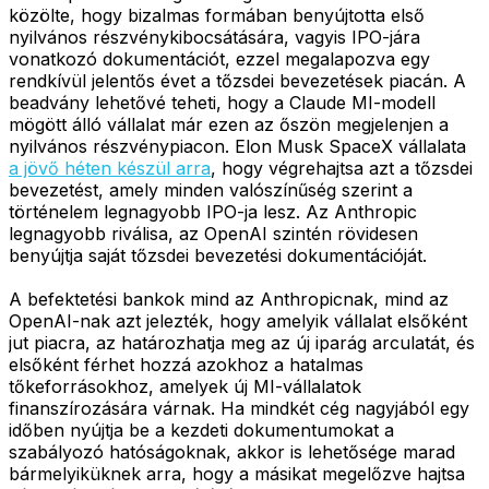
közölte, hogy bizalmas formában benyújtotta első
nyilvános részvénykibocsátására, vagyis IPO-jára
vonatkozó dokumentációt, ezzel megalapozva egy
rendkívül jelentős évet a tőzsdei bevezetések piacán. A
beadvány lehetővé teheti, hogy a Claude MI-modell
mögött álló vállalat már ezen az őszön megjelenjen a
nyilvános részvénypiacon. Elon Musk SpaceX vállalata
a jövő héten készül arra
, hogy végrehajtsa azt a tőzsdei
bevezetést, amely minden valószínűség szerint a
történelem legnagyobb IPO-ja lesz. Az Anthropic
legnagyobb riválisa, az OpenAI szintén rövidesen
benyújtja saját tőzsdei bevezetési dokumentációját.
A befektetési bankok mind az Anthropicnak, mind az
OpenAI-nak azt jelezték, hogy amelyik vállalat elsőként
jut piacra, az határozhatja meg az új iparág arculatát, és
elsőként férhet hozzá azokhoz a hatalmas
tőkeforrásokhoz, amelyek új MI-vállalatok
finanszírozására várnak. Ha mindkét cég nagyjából egy
időben nyújtja be a kezdeti dokumentumokat a
szabályozó hatóságoknak, akkor is lehetősége marad
bármelyiküknek arra, hogy a másikat megelőzve hajtsa