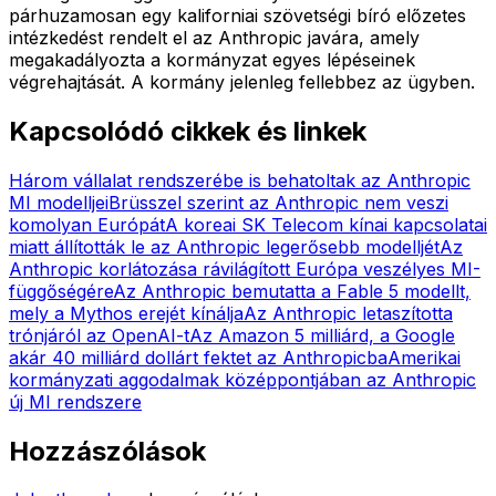
párhuzamosan egy kaliforniai szövetségi bíró előzetes
intézkedést rendelt el az Anthropic javára, amely
megakadályozta a kormányzat egyes lépéseinek
végrehajtását. A kormány jelenleg fellebbez az ügyben.
Kapcsolódó cikkek és linkek
Három vállalat rendszerébe is behatoltak az Anthropic
MI modelljei
Brüsszel szerint az Anthropic nem veszi
komolyan Európát
A koreai SK Telecom kínai kapcsolatai
miatt állították le az Anthropic legerősebb modelljét
Az
Anthropic korlátozása rávilágított Európa veszélyes MI-
függőségére
Az Anthropic bemutatta a Fable 5 modellt,
mely a Mythos erejét kínálja
Az Anthropic letaszította
trónjáról az OpenAI-t
Az Amazon 5 milliárd, a Google
akár 40 milliárd dollárt fektet az Anthropicba
Amerikai
kormányzati aggodalmak középpontjában az Anthropic
új MI rendszere
Hozzászólások