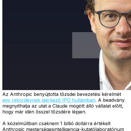
Az Anthropic benyújtotta tőzsdei bevezetési kérelmét
egy rekordévnek ígérkező IPO hullámban
. A beadvány
megnyithatja az utat a Claude mögött álló vállalat előtt,
hogy már idén ősszel tőzsdére lépjen.
A közelmúltban csaknem 1 billió dollárra értékelt
Anthropic mesterségesintelligencia-kutatólaboratórium