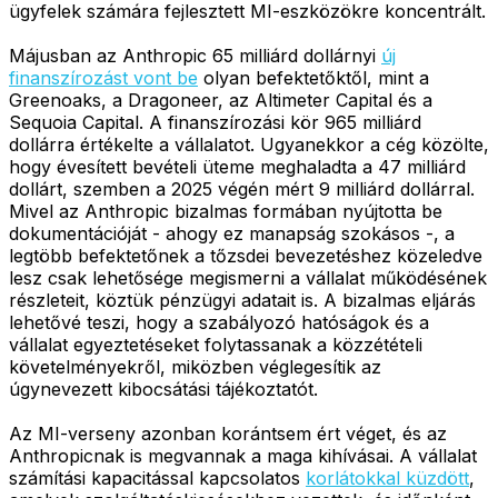
ügyfelek számára fejlesztett MI-eszközökre koncentrált.
Májusban az Anthropic 65 milliárd dollárnyi
új
finanszírozást vont be
olyan befektetőktől, mint a
Greenoaks, a Dragoneer, az Altimeter Capital és a
Sequoia Capital. A finanszírozási kör 965 milliárd
dollárra értékelte a vállalatot. Ugyanekkor a cég közölte,
hogy évesített bevételi üteme meghaladta a 47 milliárd
dollárt, szemben a 2025 végén mért 9 milliárd dollárral.
Mivel az Anthropic bizalmas formában nyújtotta be
dokumentációját - ahogy ez manapság szokásos -, a
legtöbb befektetőnek a tőzsdei bevezetéshez közeledve
lesz csak lehetősége megismerni a vállalat működésének
részleteit, köztük pénzügyi adatait is. A bizalmas eljárás
lehetővé teszi, hogy a szabályozó hatóságok és a
vállalat egyeztetéseket folytassanak a közzétételi
követelményekről, miközben véglegesítik az
úgynevezett kibocsátási tájékoztatót.
Az MI-verseny azonban korántsem ért véget, és az
Anthropicnak is megvannak a maga kihívásai. A vállalat
számítási kapacitással kapcsolatos
korlátokkal küzdött
,