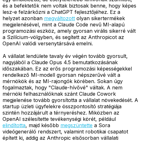
és a befektetők nem voltak biztosak benne, hogy képes
lesz-e felzárkózni a ChatGPT fejlesztőjéhez. Ez a
helyzet azonban
megváltozott
olyan sikertermékek
megjelenésével, mint a Claude Code nevű MI-alapú
programozási eszköz, amely gyorsan virális sikerré vált
a Szilícium-völgyben, és segített az Anthropicot az
OpenAI valódi versenytársává emelni.
A vállalat lendülete tavaly év végén tovább gyorsult,
nagyjából a Claude Opus 4.5 bemutatkozásának
időszakában. Ez az erős programozási képességekkel
rendelkező MI-modell gyorsan népszerűvé vált a
mérnökök és az MI-rajongók körében. Sokan úgy
fogalmaztak, hogy "Claude-hívővé" váltak. A nem
mérnöki felhasználóknak szánt Claude Cowork
megjelenése tovább gyorsította a vállalat növekedését. A
startup üzleti ügyfelekre összpontosító stratégiája
szintén hozzájárult a térnyeréshez. Miközben az
OpenAI szélesítette tevékenységi körét, például
elindította
, majd később
megszüntette
a Sora
videógeneráló rendszert, valamint robotikai csapatot
épített ki, addig az Anthropic elsősorban vállalati