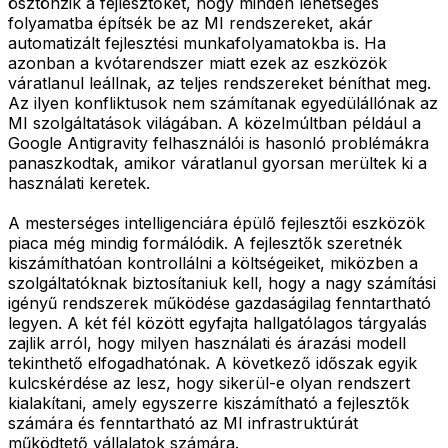
ösztönzik a fejlesztőket, hogy minden lehetséges
folyamatba építsék be az MI rendszereket, akár
automatizált fejlesztési munkafolyamatokba is. Ha
azonban a kvótarendszer miatt ezek az eszközök
váratlanul leállnak, az teljes rendszereket béníthat meg.
Az ilyen konfliktusok nem számítanak egyedülállónak az
MI szolgáltatások világában. A közelmúltban például a
Google Antigravity felhasználói is hasonló problémákra
panaszkodtak, amikor váratlanul gyorsan merültek ki a
használati keretek.
A mesterséges intelligenciára épülő fejlesztői eszközök
piaca még mindig formálódik. A fejlesztők szeretnék
kiszámíthatóan kontrollálni a költségeiket, miközben a
szolgáltatóknak biztosítaniuk kell, hogy a nagy számítási
igényű rendszerek működése gazdaságilag fenntartható
legyen. A két fél között egyfajta hallgatólagos tárgyalás
zajlik arról, hogy milyen használati és árazási modell
tekinthető elfogadhatónak. A következő időszak egyik
kulcskérdése az lesz, hogy sikerül-e olyan rendszert
kialakítani, amely egyszerre kiszámítható a fejlesztők
számára és fenntartható az MI infrastruktúrát
működtető vállalatok számára.