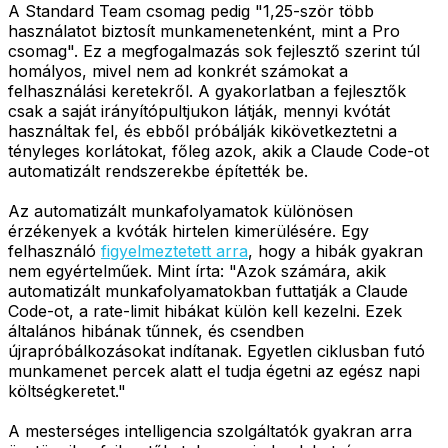
A Standard Team csomag pedig "1,25-ször több
használatot biztosít munkamenetenként, mint a Pro
csomag". Ez a megfogalmazás sok fejlesztő szerint túl
homályos, mivel nem ad konkrét számokat a
felhasználási keretekről. A gyakorlatban a fejlesztők
csak a saját irányítópultjukon látják, mennyi kvótát
használtak fel, és ebből próbálják kikövetkeztetni a
tényleges korlátokat, főleg azok, akik a Claude Code-ot
automatizált rendszerekbe építették be.
Az automatizált munkafolyamatok különösen
érzékenyek a kvóták hirtelen kimerülésére. Egy
felhasználó
figyelmeztetett arra
, hogy a hibák gyakran
nem egyértelműek. Mint írta: "Azok számára, akik
automatizált munkafolyamatokban futtatják a Claude
Code-ot, a rate-limit hibákat külön kell kezelni. Ezek
általános hibának tűnnek, és csendben
újrapróbálkozásokat indítanak. Egyetlen ciklusban futó
munkamenet percek alatt el tudja égetni az egész napi
költségkeretet."
A mesterséges intelligencia szolgáltatók gyakran arra