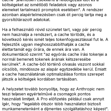
költségeket az ismétlődő feladatok vagy azonos
elemeket tartalmazó promptok esetében". A rendszer
azonban alapértelmezésben csak öt percig tartja meg a
gyorsítótárazott adatokat.
Ha a felhasználó rövid szünetet tart, vagy pár percig
nem használja a rendszert, a cache törlődik, és a
következő kérés ismét teljes tokenfogyasztással fut le. A
fejlesztők ugyan meghosszabbíthatják a cache
élettartamát egy órára, de ennek ára van. A
dokumentáció szerint "az egyórás cache írási tokenjei a
normál bemeneti tokenek árának kétszeresébe
kerülnek". A cache-ből történő olvasás viszont sokkal
olcsóbb, mindössze az alapár egytizedébe kerül. Emiatt
a cache használatának optimalizálása fontos szerepet
játszik a költségek kordában tartásában.
A helyzetet tovább bonyolítja, hogy az Anthropic nem
teszi teljesen egyértelművé a csomagok pontos
használati limitjeit. A Pro előfizetés például csak annyit
ígér, hogy "legalább ötször több használatot biztosít
munkamenetenként a díjmentes szolgáltatáshoz képest".