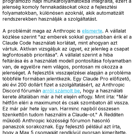
programozó napi munkafolyamatokba integrálta, ezért a
jelenség komoly fennakadásokat okoz a fejlesztési
folyamatokban, különösen azoknál, akik automatizált
rendszerekben használják a szolgáltatást.
A problémát maga az Anthropic is
elismerte
. A vállalat
közlése szerint "az emberek sokkal gyorsabban érik el a
Claude Code használati korlátait, mint ahogyan azt
vártuk. Aktívan vizsgáljuk az ügyet, ez jelenleg a csapat
legfontosabb prioritása". A vállalat szerint a hiba
feltárása és a használati modell pontosítása folyamatban
van, de egyelőre nem világos, pontosan mi okozza a
jelenséget. A fejlesztők visszajelzései alapján a probléma
többféle formában jelentkezik. Egy Claude Pro előfizető,
aki évi 200 dollárt fizet a szolgáltatásért, az Anthropic
Discord fórumán
arról számolt be
, hogy a használati
kerete általában már a hét elején elfogy. Mint írta: "Már
hétfőn eléri a maximumot és csak szombaton áll vissza.
Ez már pár hete így van. Harminc napból összesen
tizenkettőn tudom használni a Claude-ot." A Redditen
működő Anthropic közösségi fórumon hasonló
panaszok sorakoznak. Egy fejlesztő például azt írta,
hogy a Max 5 csomagját rendkívül gyorsan kimerítette.