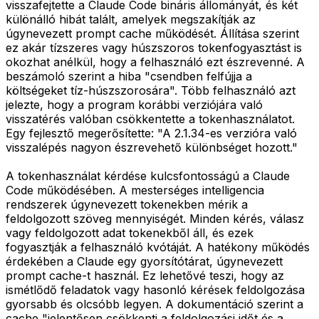
visszafejtette a Claude Code bináris állományát, és két
különálló hibát talált, amelyek megszakítják az
úgynevezett prompt cache működését. Állítása szerint
ez akár tízszeres vagy húszszoros tokenfogyasztást is
okozhat anélkül, hogy a felhasználó ezt észrevenné. A
beszámoló szerint a hiba "csendben felfújja a
költségeket tíz-húszszorosára". Több felhasználó azt
jelezte, hogy a program korábbi verziójára való
visszatérés valóban csökkentette a tokenhasználatot.
Egy fejlesztő megerősítette: "A 2.1.34-es verzióra való
visszalépés nagyon észrevehető különbséget hozott."
A tokenhasználat kérdése kulcsfontosságú a Claude
Code működésében. A mesterséges intelligencia
rendszerek úgynevezett tokenekben mérik a
feldolgozott szöveg mennyiségét. Minden kérés, válasz
vagy feldolgozott adat tokenekből áll, és ezek
fogyasztják a felhasználó kvótáját. A hatékony működés
érdekében a Claude egy gyorsítótárat, úgynevezett
prompt cache-t használ. Ez lehetővé teszi, hogy az
ismétlődő feladatok vagy hasonló kérések feldolgozása
gyorsabb és olcsóbb legyen. A dokumentáció szerint a
cache "jelentősen csökkenti a feldolgozási időt és a