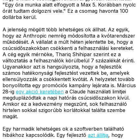
"Egy óra munka alatt elfogyott a Max 5. Korábban nyolc
órát tudtam dolgozni vele." Ez a csomag havonta 100
dollárba kerül.
A jelenség mögött több lehetséges ok állhat. Az egyik,
hogy az Anthropic nemrég módosította a kvótarendszer
működését. A vállalat a múlt héten jelentette be, hogy a
csúcsidőszakokban csökkenti a felhasználási kereteket.
A cég egyik mérnöke, Thariq Shihipar szerint ez a
változtatás a felhasználók körülbelül 7 százalékát érinti.
Ugyanakkor azt is hangsúlyozta, hogy a fejlesztők
számos hatékonysági fejlesztést vezettek be, amelyek
ellensúlyozzák a csökkentett kvótát. A helyzetet tovább
bonyolította egy promóciós kampány lejárata is. Március
28-ig
egy akció keretében
a Claude használati limitjei
megduplázódtak a napi hatórás csúcsidőszakon kívül.
Amikor ez a kedvezmény megszűnt, sok felhasználó
hirtelen sokkal szigorúbb korlátokkal találta szembe
magát.
Egy harmadik lehetséges ok a szoftverben található
hibákhoz kapcsolódik. Egy fejlesztő
azt állítja
, hogy