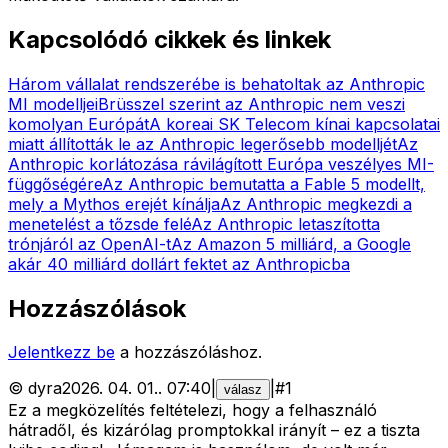
Kapcsolódó cikkek és linkek
Három vállalat rendszerébe is behatoltak az Anthropic
MI modelljei
Brüsszel szerint az Anthropic nem veszi
komolyan Európát
A koreai SK Telecom kínai kapcsolatai
miatt állították le az Anthropic legerősebb modelljét
Az
Anthropic korlátozása rávilágított Európa veszélyes MI-
függőségére
Az Anthropic bemutatta a Fable 5 modellt,
mely a Mythos erejét kínálja
Az Anthropic megkezdi a
menetelést a tőzsde felé
Az Anthropic letaszította
trónjáról az OpenAI-t
Az Amazon 5 milliárd, a Google
akár 40 milliárd dollárt fektet az Anthropicba
Hozzászólások
Jelentkezz be
a hozzászóláshoz.
©
dyra
2026. 04. 01.
.
07:40
|
|
#
1
válasz
Ez a megközelítés feltételezi, hogy a felhasználó
hátradől, és kizárólag promptokkal irányít – ez a tiszta