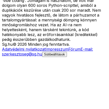
'vibe coding'. Jómagam is használom, de volt már
dolgom olyan 600 soros Python-scripttel, amiből a
duplikációk kiszűrése után csak 200 sor maradt. Nem
vagyok hivatásos fejlesztő, de látom a párhuzamot a
tartalomgyártással: a mennyiségi dömping könnyen
minőségromláshoz vezet. Ha az AI-ra nem
helyettesként, hanem társként tekintünk, a kód
hatékonyabb lesz, az erőforrásainkkal (kreditekkel)
pedig ésszerűbben gazdálkodhatunk.
Sg
.hu
©
2026
Minden jog fenntartva.
Adatvédelmi nyilatkozat
Impresszum
Fórum
E-mail:
szerkesztoseg@sg.hu
Sütibeállítások