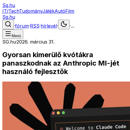
Sg.hu
IT/Tech
Tudomány
Játék
Autó
Film
Sg.hu
·
fórum
·
RSS
·
hírlevél
·
·
...
Menü
SG.hu
·
2026. március 31.
Gyorsan kimerülő kvótákra
panaszkodnak az Anthropic MI-jét
használó fejlesztők