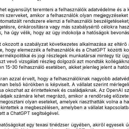
et egyensúlyt teremteni a felhasználók adatvédelme és a köz
delmi szerveket, amikor a felhasználók olyan megjegyzéseke
matizált rendszere elemzi a felhasználói beszélgetéseket, 
egetésre, önkárosításra vagy más szabálysértő célokra hasz
k, ha úgy vélik, hogy az ügy indokolja a hatóságok bevonás
et okozott a szabályzat következetes alkalmazása az eltér
ze, hogy elemezzék a felhasználók és a ChatGPT közötti ko
termékpolitikai és jogi részlegek munkatársai mintegy tíz 
zt vevő vizsgálati részleg dolgozói azt mondták kollégáikn
n 15-30 felhasználó esetében, akiket jelenleg jelent a hat
an azzal érvelt, hogy a felhasználóknak nagyobb adatvédel
man belső körökben is képviselt. A vállalat szerint mérleg
a okozhat az érintetteknek és családjaiknak. Az OpenAI szóv
ládjaik számára lehet megrázó, amikor a rendőrség előzetes
tt megosztani olyan eseteket, amelyek riaszthatták volna a 
ekintettek a megbeszélésen, amelyben a vállalat kapcsolatb
zett a ChatGPT segítségével.
hatóságokat egy texasi tinédzser ügyében, akiről egyesek úg