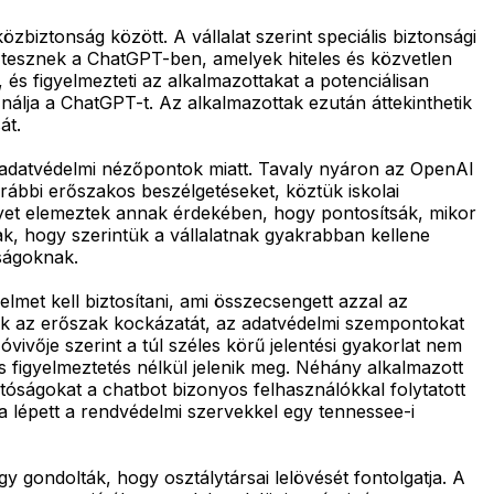
biztonság között. A vállalat szerint speciális biztonsági
t tesznek a ChatGPT-ben, amelyek hiteles és közvetlen
és figyelmezteti az alkalmazottakat a potenciálisan
nálja a ChatGPT-t. Az alkalmazottak ezután áttekinthetik
át.
ő adatvédelmi nézőpontok miatt. Tavaly nyáron az OpenAI
rábbi erőszakos beszélgetéseket, köztük iskolai
ügyet elemeztek annak érdekében, hogy pontosítsák, mikor
ak, hogy szerintük a vállalatnak gyakrabban kellene
óságoknak.
met kell biztosítani, ami összecsengett azzal az
elik az erőszak kockázatát, az adatvédelmi szempontokat
ivője szerint a túl széles körű jelentési gyakorlat nem
 figyelmeztetés nélkül jelenik meg. Néhány alkalmazott
hatóságokat a chatbot bizonyos felhasználókkal folytatott
a lépett a rendvédelmi szervekkel egy tennessee-i
y gondolták, hogy osztálytársai lelövését fontolgatja. A