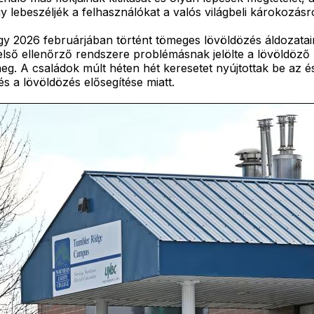
y lebeszéljék a felhasználókat a valós világbeli károkozásró
 2026 februárjában történt tömeges lövöldözés áldozatainak
 belső ellenőrző rendszere problémásnak jelölte a lövöldöző
 A családok múlt héten hét keresetet nyújtottak be az ész
s a lövöldözés elősegítése miatt.