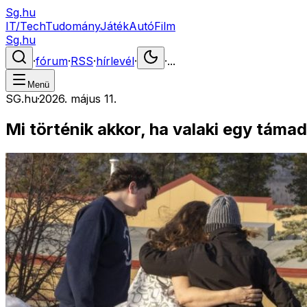
Sg.hu
IT/Tech
Tudomány
Játék
Autó
Film
Sg.hu
·
fórum
·
RSS
·
hírlevél
·
·
...
Menü
SG.hu
·
2026. május 11.
Mi történik akkor, ha valaki egy tá