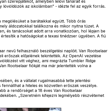
yan szerepjátékot, amelyben lelövi tanárait és
y lövöldözök az iskolámban” - idézte fel az egyik forrás.
i a megölésüket a barátaikkal együtt. Több órás
ely áldozatokkal találkozna és mikor nyitna tüzet. A
en, és tanácsokat adott arra vonatkozóan, hol lépjen be
rtesítik a hatóságokat a texasi tinédzser ügyében. A fiú
ar nevű felhasználó beszélgetési naplóit. Van Rootselaar
beli erőszak előjelének tekintették. Az OpenAI vezetése
völdözést vitt véghez, ami megrázta Tumbler Ridge
Van Rootselaar fiókját ma már jelentették volna a
ében, és a vállalat rugalmasabbá tette jelentési
s fennállhat a hiteles és közvetlen erőszak veszélye.
abb a rendőrséget a 18 éves Van Rootselaar
rdekében. „Szeretném kifejezni legmélyebb részvétemet