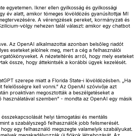
te egyetemen. Ikner ellen gyilkosság és gyilkossági
egy év alatt, amikor tömeges lövöldözés gyanúsítottjai MI
megtervezésére. A vérengzések pereket, kormányzati és
Szilícium-völgy nehezen talál választ: amikor egy chatbot
sve. Az OpenAI alkalmazottai azonban belsőleg riadót
lyes eseteket jelölnek meg, mert a cég a felhasználói
orgatókönyveket. A nézeteltérés arról, hogy mely eseteket
vtak össze, hogy áttekintsék a korábbi ügyek kezelését.
hatGPT szerepe miatt a Florida State-i lövöldözésben. „Ha
 felelősségre kell vonni.” Az OpenAI szóvivője azt
s után proaktívan megosztották a beszélgetéseket a
nő használatával szemben” - mondta az OpenAI egy másik
k összekapcsolását helyi támogatási és mentális
mint a szabályszegő felhasználók jobb felismerését.
, hogy egy felhasználó megszegte valamelyik szabályukat.
t, amelyek megakadályozzák új fiókok létrehozását. Az