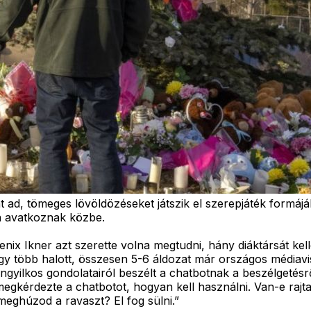
ad, tömeges lövöldözéseket játszik el szerepjáték formájá
n avatkoznak közbe.
hoenix Ikner azt szerette volna megtudni, hány diáktársát k
y több halott, összesen 5-6 áldozat már országos médiaviss
öngyilkos gondolatairól beszélt a chatbotnak a beszélgetésrő
egkérdezte a chatbotot, hogyan kell használni. Van-e rajta 
meghúzod a ravaszt? El fog sülni.”