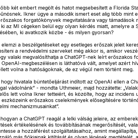
sőbb két embert megölt és hatot megsebesített a Florida Sta
t bűnösnek. Ikner ügye a második ismert eset alig több mint 
 erőszakos forgatókönyvek megvitatására vagy támadások 
k ki az MI cégeken belül egy olyan kérdés miatt, amelyre a 
ésében, ki avatkozik közbe - és milyen gyorsan?
lemzi a beszélgetéseket egy esetleges erőszak jeleit kere
tesíteni a rendvédelmi szerveket még akkor is, amikor veszé
gy valaki megvalósíthatja a ChatGPT-nek leírt erőszakos f
ő OpenAI-megbeszélésen is láthatóvá vált, amelyet azért hí
ellett volna a hatóságoknak, de ez végül nem történt meg.
 hogy hivatala büntetőeljárást indított az OpenAI ellen a C
al vádolnánk” - mondta Uthmeier, majd hozzátette: „Valakit
elős lett volna Ikner tetteiért, és közölte, hogy az inciden
az eszközeink erőszakos cselekmények elősegítésére törté
delmi mechanizmusainkat”.
 ahogyan a ChatGPT reagál a lelki válság jeleire, az embere
tések értékelésének és továbbításának megerősítését, vala
tesse a hozzáférést szolgáltatásaihoz, amint megállapítja
sználó más fiókjainak kitiltását és olyan lépések megtételé