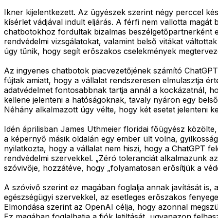
Ikner kijelentkezett. Az ügyészek szerint négy perccel ké
kísérlet vádjával indult eljárás. A férfi nem vallotta magá
chatbotokhoz fordultak bizalmas beszélgetőpartnerként
rendvédelmi vizsgálatokat, valamint belső vitákat váltotta
úgy tűnik, hogy segít erőszakos cselekmények megtervez
Az ingyenes chatbotok piacvezetőjének számító ChatGPT e
fújtak amiatt, hogy a vállalat rendszeresen elmulasztja ér
adatvédelmet fontosabbnak tartja annál a kockázatnál, ho
kellene jelenteni a hatóságoknak, tavaly nyáron egy bels
Néhány alkalmazott úgy vélte, hogy két esetet jelenteni k
Idén áprilisban James Uthmeier floridai főügyész közölte,
a képernyő másik oldalán egy ember ült volna, gyilkosságg
nyilatkozta, hogy a vállalat nem hiszi, hogy a ChatGPT fel
rendvédelmi szervekkel. „Zéró toleranciát alkalmazunk 
szóvivője, hozzátéve, hogy „folyamatosan erősítjük a vé
A szóvivő szerint ez magában foglalja annak javítását is,
egészségügyi szervekkel, az esetleges erőszakos fenyege
Elmondása szerint az OpenAI célja, hogy azonnal megszün
Ez magában foglalhatja a fiók letiltását, ugyanazon felha