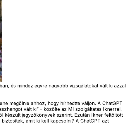
ban, és mindez egyre nagyobb vizsgálatokat vált ki azzal
ellene megölnie ahhoz, hogy hírhedtté váljon. A ChatGPT
zhangot vált ki” - közölte az MI szolgáltatás Iknerrel,
l készült jegyzőkönyvek szerint. Ezután Ikner feltöltött
biztosíték, amit ki kell kapcsolni? A ChatGPT azt