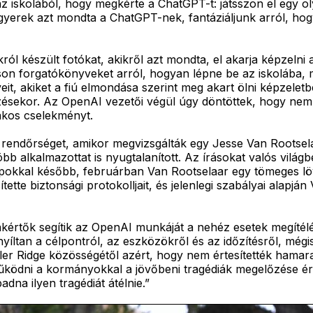
az iskolából, hogy megkérte a ChatGPT-t: játsszon el egy ol
A gyerek azt mondta a ChatGPT-nek, fantáziáljunk arról, hog
okról készült fotókat, akikről azt mondta, el akarja képzeln
on forgatókönyveket arról, hogyan lépne be az iskolába, m
, akiket a fiú elmondása szerint meg akart ölni képzeletb
zésekor. Az OpenAI vezetői végül úgy döntöttek, hogy nem é
akos cselekményt.
 rendőrséget, amikor megvizsgálták egy Jesse Van Rootsela
bb alkalmazottat is nyugtalanított. Az írásokat valós világ
apokkal később, februárban Van Rootselaar egy tömeges lö
te biztonsági protokolljait, és jelenlegi szabályai alapján 
akértők segítik az OpenAI munkáját a nehéz esetek megítélés
nyíltan a célpontról, az eszközökről és az időzítésről, mégi
r Ridge közösségétől azért, hogy nem értesítették hamar
működni a kormányokkal a jövőbeni tragédiák megelőzése é
na ilyen tragédiát átélnie.”