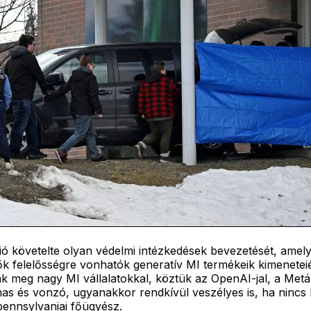
ió követelte olyan védelmi intézkedések bevezetését, amely
esztők felelősségre vonhatók generatív MI termékeik kimene
 meg nagy MI vállalatokkal, köztük az OpenAI-jal, a Metával
as és vonzó, ugyanakkor rendkívül veszélyes is, ha nincs 
ennsylvaniai főügyész.