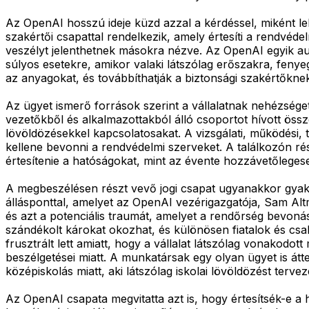
Az OpenAI hosszú ideje küzd azzal a kérdéssel, miként leh
szakértői csapattal rendelkezik, amely értesíti a rendvé
veszélyt jelenthetnek másokra nézve. Az OpenAI egyik auto
súlyos esetekre, amikor valaki látszólag erőszakra, feny
az anyagokat, és továbbíthatják a biztonsági szakértőkne
Az ügyet ismerő források szerint a vállalatnak nehézség
vezetőkből és alkalmazottakból álló csoportot hívott öss
lövöldözésekkel kapcsolatosakat. A vizsgálati, működési, 
kellene bevonni a rendvédelmi szerveket. A találkozón rés
értesítenie a hatóságokat, mint az évente hozzávetőlegese
A megbeszélésen részt vevő jogi csapat ugyanakkor gyakr
állásponttal, amelyet az OpenAI vezérigazgatója, Sam Alt
és azt a potenciális traumát, amelyet a rendőrség bevonás
szándékolt károkat okozhat, és különösen fiatalok és csa
frusztrált lett amiatt, hogy a vállalat látszólag vonakodo
beszélgetései miatt. A munkatársak egy olyan ügyet is átt
középiskolás miatt, aki látszólag iskolai lövöldözést terve
Az OpenAI csapata megvitatta azt is, hogy értesítsék-e a 