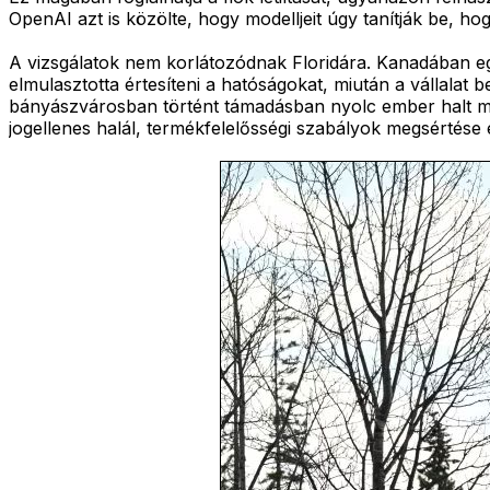
OpenAI azt is közölte, hogy modelljeit úgy tanítják be, hog
A vizsgálatok nem korlátozódnak Floridára. Kanadában egy
elmulasztotta értesíteni a hatóságokat, miután a vállalat
bányászvárosban történt támadásban nyolc ember halt meg.
jogellenes halál, termékfelelősségi szabályok megsértése é