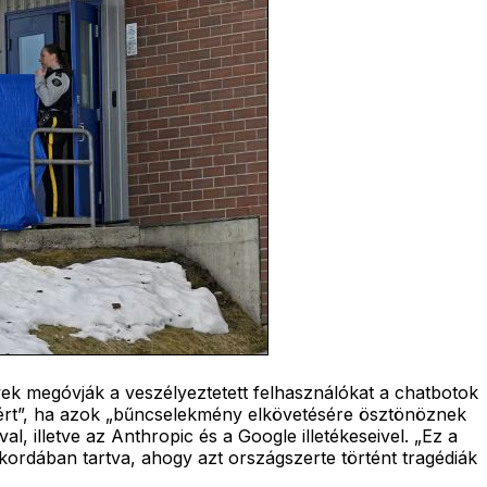
ek megóvják a veszélyeztetett felhasználókat a chatbotok
teiért”, ha azok „bűncselekmény elkövetésére ösztönöznek
, illetve az Anthropic és a Google illetékeseivel. „Ez a
kordában tartva, ahogy azt országszerte történt tragédiák