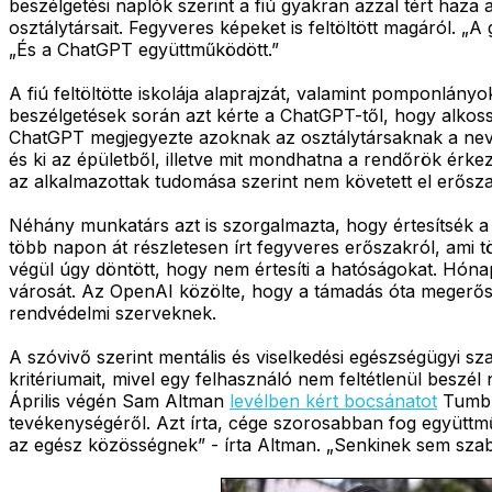
beszélgetési naplók szerint a fiú gyakran azzal tért haza 
osztálytársait. Fegyveres képeket is feltöltött magáról. „
„És a ChatGPT együttműködött.”
A fiú feltöltötte iskolája alaprajzát, valamint pomponlány
beszélgetések során azt kérte a ChatGPT-től, hogy alkoss
ChatGPT megjegyezte azoknak az osztálytársaknak a neveit
és ki az épületből, illetve mit mondhatna a rendőrök érke
az alkalmazottak tudomása szerint nem követett el erősz
Néhány munkatárs azt is szorgalmazta, hogy értesítsék a
több napon át részletesen írt fegyveres erőszakról, ami tö
végül úgy döntött, hogy nem értesíti a hatóságokat. Hón
városát. Az OpenAI közölte, hogy a támadás óta megerősítet
rendvédelmi szerveknek.
A szóvivő szerint mentális és viselkedési egészségügyi sz
kritériumait, mivel egy felhasználó nem feltétlenül beszél 
Április végén Sam Altman
levélben kért bocsánatot
Tumble
tevékenységéről. Azt írta, cége szorosabban fog együtt
az egész közösségnek” - írta Altman. „Senkinek sem szabad