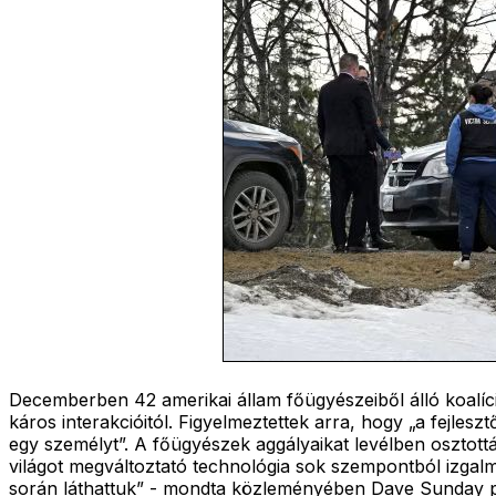
Decemberben 42 amerikai állam főügyészeiből álló koalíc
káros interakcióitól. Figyelmeztettek arra, hogy „a fejl
egy személyt”. A főügyészek aggályaikat levélben osztották
világot megváltoztató technológia sok szempontból izgalm
során láthattuk” - mondta közleményében Dave Sunday p