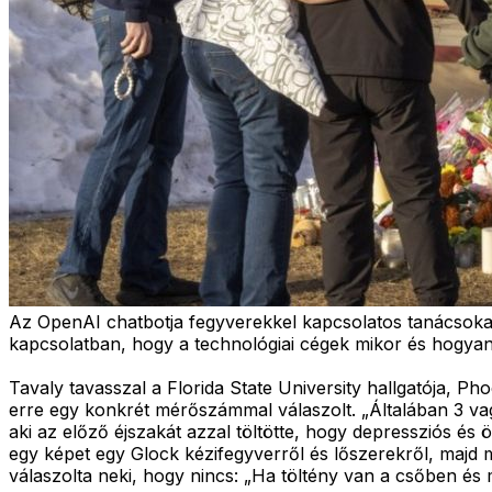
Az OpenAI chatbotja fegyverekkel kapcsolatos tanácsokat 
kapcsolatban, hogy a technológiai cégek mikor és hogya
Tavaly tavasszal a Florida State University hallgatója, P
erre egy konkrét mérőszámmal válaszolt. „Általában 3 vag
aki az előző éjszakát azzal töltötte, hogy depressziós és 
egy képet egy Glock kézifegyverről és lőszerekről, majd m
válaszolta neki, hogy nincs: „Ha töltény van a csőben és 