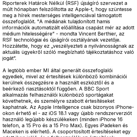
Riporterek Határok Nélkül (RSF) újságíró szervezet a
múlt hónapban felszólította az Apple-t, hogy szüntesse
meg a hírek mesterséges intelligenciával támogatott
összefoglalóit. "A médiának tulajdonított hamis
információk automatizált előállítása csapást mér az adott
médium hitelességére” - mondta Vincent Berthier, az
RSF technológiai és újságírói osztályának vezetője.
Hozzátette, hogy ez „veszélyezteti a nyilvánosságnak az
aktuális ügyekről szóló megbízható tájékoztatáshoz való
jogát”.
A legtöbb ember MI által generált összefoglalói
egyediek, mivel az értesítések különböző kombinációi
kerülnek összegzésre a használt eszköztől és a
beérkező riasztásoktól függően. A BBC Sport
alkalmazás felhasználói különböző sportágakat
követhetnek, és személyre szabott értesítéseket
kaphatnak. Az Apple Intelligence csak bizonyos iPhone-
okon érhető el - az iOS 18.1 vagy újabb rendszerverziót
használó legújabb készülékeken (minden iPhone 16
telefon, a 15 Pro és a 15 Pro Max). Egyes iPadeken és
Maceken is elérhető. A csoportosított értesítéseket egy