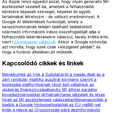
Az Apple nincs egyedül azzal, hogy olyan generatív MI-
eszközöket vezetett be, amelyek a felhasználók
kérésére képesek szöveget, képeket és egyéb
tartalmakat létrehozni - de változó eredménnyel. A
Google AI áttekintések funkcióját, amely a
keresőmotorjának tetején található találatokból
származó információk írásos összefoglalóját adja a
felhasználói lekérdezésekre válaszul, tavaly kritika érte,
mert
hülyeségeket válaszolt
. Akkor a Google szóvivője
azt mondta, hogy ezek csak +elszigetelt példák”, és
hogy a funkció általában jól működik.
Kapcsolódó cikkek és linkek
Menekülnek az írók a Substackról a magas díjak és a
zárt rendszer miatt
Az ausztrál kormány szerint a
közösségi platformoknak részt kell vállalniuk az
újságírás finanszírozásában
Az MI álhírei paradox
következményekkel járhatnak
Hamis idézetek és téves
hírek az MI asszisztensek válaszaiban
Bepanaszolták a
kiadók a Google hírösszefoglalóját az EU-nál
MI-vel
öntik a népre az Oroszország-párti dezinformációs