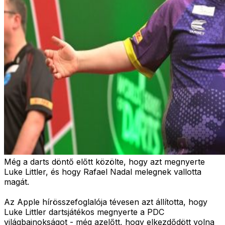
Még a darts döntő előtt közölte, hogy azt megnyerte
Luke Littler, és hogy Rafael Nadal melegnek vallotta
magát.
Az Apple hírösszefoglalója tévesen azt állította, hogy
Luke Littler dartsjátékos megnyerte a PDC
világbajnokságot - még azelőtt, hogy elkezdődött volna