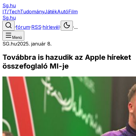
Sg.hu
IT/Tech
Tudomány
Játék
Autó
Film
Sg.hu
·
fórum
·
RSS
·
hírlevél
·
·
...
Menü
SG.hu
·
2025. január 8.
Továbbra is hazudik az Apple híreket
összefoglaló MI-je