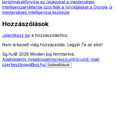
tartalmakat
Kinyírja az újságokat a mesterséges
intelligencia
Háttérbe szorítják a híroldalakat a Google új
mesterséges intelligencia eszközei
Hozzászólások
Jelentkezz be
a hozzászóláshoz.
Nem érkezett még hozzászólás. Legyél Te az első!
Sg
.hu
©
2026
Minden jog fenntartva.
Adatvédelmi nyilatkozat
Impresszum
Fórum
E-mail:
szerkesztoseg@sg.hu
Sütibeállítások