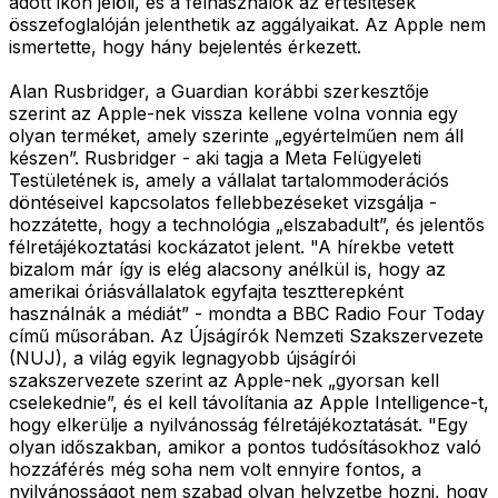
adott ikon jelöli, és a felhasználók az értesítések
összefoglalóján jelenthetik az aggályaikat. Az Apple nem
ismertette, hogy hány bejelentés érkezett.
Alan Rusbridger, a Guardian korábbi szerkesztője
szerint az Apple-nek vissza kellene volna vonnia egy
olyan terméket, amely szerinte „egyértelműen nem áll
készen”. Rusbridger - aki tagja a Meta Felügyeleti
Testületének is, amely a vállalat tartalommoderációs
döntéseivel kapcsolatos fellebbezéseket vizsgálja -
hozzátette, hogy a technológia „elszabadult”, és jelentős
félretájékoztatási kockázatot jelent. "A hírekbe vetett
bizalom már így is elég alacsony anélkül is, hogy az
amerikai óriásvállalatok egyfajta tesztterepként
használnák a médiát” - mondta a BBC Radio Four Today
című műsorában. Az Újságírók Nemzeti Szakszervezete
(NUJ), a világ egyik legnagyobb újságírói
szakszervezete szerint az Apple-nek „gyorsan kell
cselekednie”, és el kell távolítania az Apple Intelligence-t,
hogy elkerülje a nyilvánosság félretájékoztatását. "Egy
olyan időszakban, amikor a pontos tudósításokhoz való
hozzáférés még soha nem volt ennyire fontos, a
nyilvánosságot nem szabad olyan helyzetbe hozni, hogy