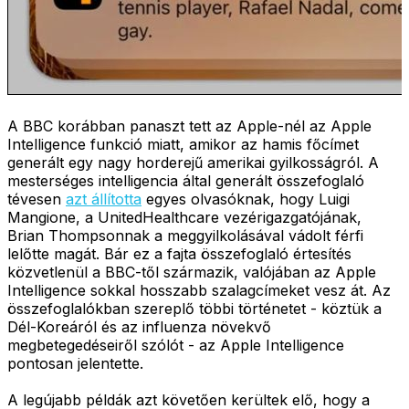
A BBC korábban panaszt tett az Apple-nél az Apple
Intelligence funkció miatt, amikor az hamis főcímet
generált egy nagy horderejű amerikai gyilkosságról. A
mesterséges intelligencia által generált összefoglaló
tévesen
azt állította
egyes olvasóknak, hogy Luigi
Mangione, a UnitedHealthcare vezérigazgatójának,
Brian Thompsonnak a meggyilkolásával vádolt férfi
lelőtte magát. Bár ez a fajta összefoglaló értesítés
közvetlenül a BBC-től származik, valójában az Apple
Intelligence sokkal hosszabb szalagcímeket vesz át. Az
összefoglalókban szereplő többi történetet - köztük a
Dél-Koreáról és az influenza növekvő
megbetegedéseiről szólót - az Apple Intelligence
pontosan jelentette.
A legújabb példák azt követően kerültek elő, hogy a