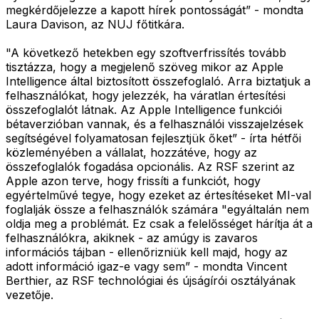
megkérdőjelezze a kapott hírek pontosságát” - mondta
Laura Davison, az NUJ főtitkára.
"A következő hetekben egy szoftverfrissítés tovább
tisztázza, hogy a megjelenő szöveg mikor az Apple
Intelligence által biztosított összefoglaló. Arra biztatjuk a
felhasználókat, hogy jelezzék, ha váratlan értesítési
összefoglalót látnak. Az Apple Intelligence funkciói
bétaverzióban vannak, és a felhasználói visszajelzések
segítségével folyamatosan fejlesztjük őket” - írta hétfői
közleményében a vállalat, hozzátéve, hogy az
összefoglalók fogadása opcionális. Az RSF szerint az
Apple azon terve, hogy frissíti a funkciót, hogy
egyértelművé tegye, hogy ezeket az értesítéseket MI-val
foglalják össze a felhasználók számára "egyáltalán nem
oldja meg a problémát. Ez csak a felelősséget hárítja át a
felhasználókra, akiknek - az amúgy is zavaros
információs tájban - ellenőrizniük kell majd, hogy az
adott információ igaz-e vagy sem” - mondta Vincent
Berthier, az RSF technológiai és újságírói osztályának
vezetője.