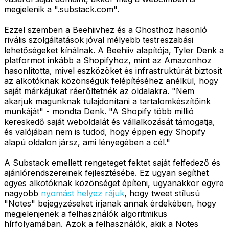
megjelenik a ".substack.com".
Ezzel szemben a Beehiivhez és a Ghosthoz hasonló
rivális szolgáltatások jóval mélyebb testreszabási
lehetőségeket kínálnak. A Beehiiv alapítója, Tyler Denk a
platformot inkább a Shopifyhoz, mint az Amazonhoz
hasonlította, mivel eszközöket és infrastruktúrát biztosít
az alkotóknak közönségük felépítéséhez anélkül, hogy
saját márkájukat ráerőltetnék az oldalakra. "Nem
akarjuk magunknak tulajdonítani a tartalomkészítőink
munkáját" - mondta Denk. "A Shopify több millió
kereskedő saját weboldalát és vállalkozását támogatja,
és valójában nem is tudod, hogy éppen egy Shopify
alapú oldalon jársz, ami lényegében a cél."
A Substack emellett rengeteget fektet saját felfedező és
ajánlórendszereinek fejlesztésébe. Ez ugyan segíthet
egyes alkotóknak közönséget építeni, ugyanakkor egyre
nagyobb
nyomást helyez rájuk
, hogy tweet stílusú
"Notes" bejegyzéseket írjanak annak érdekében, hogy
megjelenjenek a felhasználók algoritmikus
hírfolyamában. Azok a felhasználók, akik a Notes