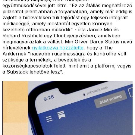
együttműködésével jött létre. "Ez az átállás meghatározó
pillanatot jelent abban a folyamatban, amely már eddig is
zajlott: a hírleveleken túli fejlődést egy teljesen integrált
médiacéggé, amely mostantól egyetlen könnyen
kezelhető otthonban működik" - írta Janice Min és
Richard Rushfield egy blogbejegyzésben, amelyben
megmagyarázták a váltást. Min Oliver Darcy Status nevű
hírlevelének
nyilatkozva hozzátette
, hogy a The
Anklernek "nagyobb rugalmasságra és kontrollra volt
szüksége a termékek, a bevételek és a
közönségkapcsolatok felett, mint amit a platform, vagyis
a Substack lehetővé tesz".