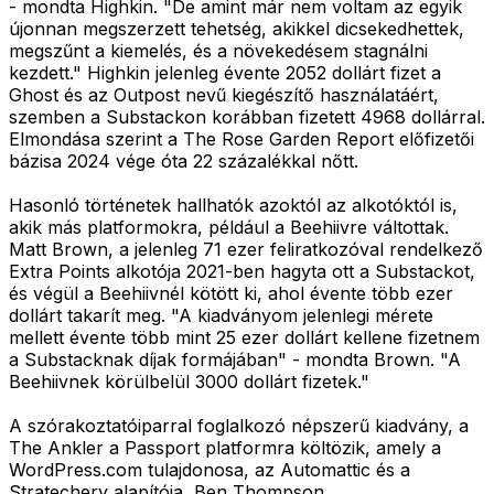
- mondta Highkin. "De amint már nem voltam az egyik
újonnan megszerzett tehetség, akikkel dicsekedhettek,
megszűnt a kiemelés, és a növekedésem stagnálni
kezdett." Highkin jelenleg évente 2052 dollárt fizet a
Ghost és az Outpost nevű kiegészítő használatáért,
szemben a Substackon korábban fizetett 4968 dollárral.
Elmondása szerint a The Rose Garden Report előfizetői
bázisa 2024 vége óta 22 százalékkal nőtt.
Hasonló történetek hallhatók azoktól az alkotóktól is,
akik más platformokra, például a Beehiivre váltottak.
Matt Brown, a jelenleg 71 ezer feliratkozóval rendelkező
Extra Points alkotója 2021-ben hagyta ott a Substackot,
és végül a Beehiivnél kötött ki, ahol évente több ezer
dollárt takarít meg. "A kiadványom jelenlegi mérete
mellett évente több mint 25 ezer dollárt kellene fizetnem
a Substacknak díjak formájában" - mondta Brown. "A
Beehiivnek körülbelül 3000 dollárt fizetek."
A szórakoztatóiparral foglalkozó népszerű kiadvány, a
The Ankler a Passport platformra költözik, amely a
WordPress.com tulajdonosa, az Automattic és a
Stratechery alapítója, Ben Thompson