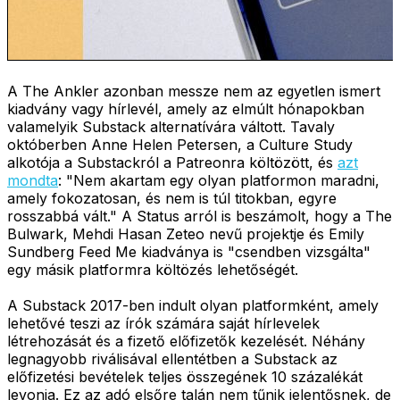
A The Ankler azonban messze nem az egyetlen ismert
kiadvány vagy hírlevél, amely az elmúlt hónapokban
valamelyik Substack alternatívára váltott. Tavaly
októberben Anne Helen Petersen, a Culture Study
alkotója a Substackról a Patreonra költözött, és
azt
mondta
: "Nem akartam egy olyan platformon maradni,
amely fokozatosan, és nem is túl titokban, egyre
rosszabbá vált." A Status arról is beszámolt, hogy a The
Bulwark, Mehdi Hasan Zeteo nevű projektje és Emily
Sundberg Feed Me kiadványa is "csendben vizsgálta"
egy másik platformra költözés lehetőségét.
A Substack 2017-ben indult olyan platformként, amely
lehetővé teszi az írók számára saját hírlevelek
létrehozását és a fizető előfizetők kezelését. Néhány
legnagyobb riválisával ellentétben a Substack az
előfizetési bevételek teljes összegének 10 százalékát
levonja. Ez az adó elsőre talán nem tűnik jelentősnek, de