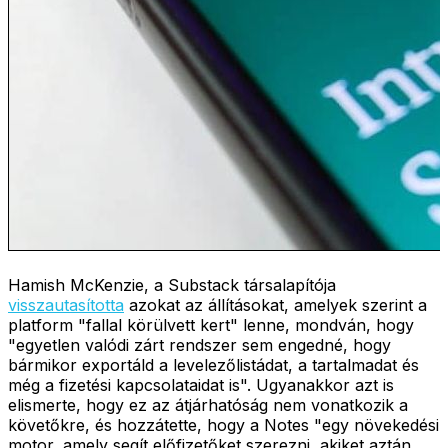
Hamish McKenzie, a Substack társalapítója
visszautasította
azokat az állításokat, amelyek szerint a
platform "fallal körülvett kert" lenne, mondván, hogy
"egyetlen valódi zárt rendszer sem engedné, hogy
bármikor exportáld a levelezőlistádat, a tartalmadat és
még a fizetési kapcsolataidat is". Ugyanakkor azt is
elismerte, hogy ez az átjárhatóság nem vonatkozik a
követőkre, és hozzátette, hogy a Notes "egy növekedési
motor, amely segít előfizetőket szerezni, akiket aztán