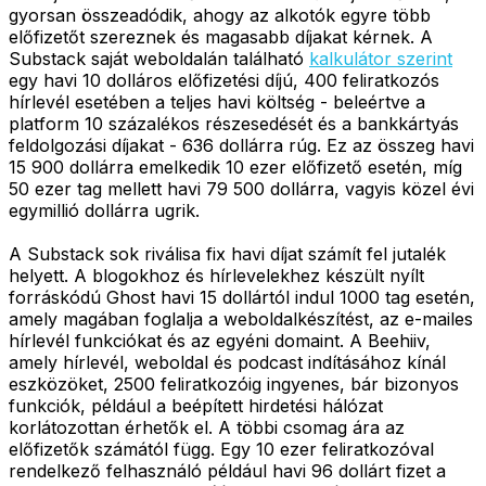
gyorsan összeadódik, ahogy az alkotók egyre több
előfizetőt szereznek és magasabb díjakat kérnek. A
Substack saját weboldalán található
kalkulátor szerint
egy havi 10 dolláros előfizetési díjú, 400 feliratkozós
hírlevél esetében a teljes havi költség - beleértve a
platform 10 százalékos részesedését és a bankkártyás
feldolgozási díjakat - 636 dollárra rúg. Ez az összeg havi
15 900 dollárra emelkedik 10 ezer előfizető esetén, míg
50 ezer tag mellett havi 79 500 dollárra, vagyis közel évi
egymillió dollárra ugrik.
A Substack sok riválisa fix havi díjat számít fel jutalék
helyett. A blogokhoz és hírlevelekhez készült nyílt
forráskódú Ghost havi 15 dollártól indul 1000 tag esetén,
amely magában foglalja a weboldalkészítést, az e-mailes
hírlevél funkciókat és az egyéni domaint. A Beehiiv,
amely hírlevél, weboldal és podcast indításához kínál
eszközöket, 2500 feliratkozóig ingyenes, bár bizonyos
funkciók, például a beépített hirdetési hálózat
korlátozottan érhetők el. A többi csomag ára az
előfizetők számától függ. Egy 10 ezer feliratkozóval
rendelkező felhasználó például havi 96 dollárt fizet a