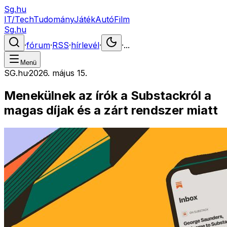
Sg.hu
IT/Tech
Tudomány
Játék
Autó
Film
Sg.hu
·
fórum
·
RSS
·
hírlevél
·
·
...
Menü
SG.hu
·
2026. május 15.
Menekülnek az írók a Substackról a
magas díjak és a zárt rendszer miatt