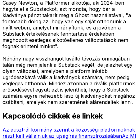
Casey Newton, a Platformer alkotója, aki 2024-ben
hagyta el a Substackot, azt mondta, hogy bár a
kiadványa pénzt takarít meg a Ghost használatával, "a
fontosabb dolog az, hogy van egy saját otthonunk a
nyílt weben, amelyet mi irányítunk, és a jövőben a
Substack értékelésének fenntartása érdekében
meghozott esetleges alkotóellenes változtatások nem
fognak érinteni minket".
Néhány nagy visszhangot kiváltó távozás önmagában
talán még nem jelenti a Substack végét, de jelezhet egy
olyan változást, amelyben a platform inkább
ugródeszkává válik a kiadványok számára, nem pedig
végleges otthonná. Mindez azonban a rivális platformok
erősödésével együtt azt is jelentheti, hogy a Substack
számára egyre nehezebb lesz új kiadványokat magához
csábítani, amelyek nem szeretnének alárendeltek lenni.
Kapcsolódó cikkek és linkek
Az ausztrál kormány szerint a közösségi platformoknak
részt kell vállalniuk az újságírás finanszírozásában
Az MI