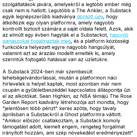
szolgáltatások javára, amelyekről a legtöbb ember még
csak nem is hallott. Legutóbb a The Ankler, a Substack
egyik legnépszerűbb kiadványa
döntött úgy
, hogy
átköltözik egy olyan platformra, amely nagyobb
kontrollt biztosít számára a saját oldala felett. Azok, akik
az elmúlt egy évben hagyták el a Substackot,
hasonló
panaszokat fogalmaztak meg
, és a platform közösségi
funkciókra helyezett egyre nagyobb hangsúlyát,
valamint azt az árazási modellt emelték ki, amely
szerintük fojtogató hatással van az üzletükre.
A Substack 2024-ben már szembesült
tehetségelvándorlással, miután a platformon náci
hírlevelek is helyet kaptak, most azonban már nem
csupán a gyűlöletbeszéddel kapcsolatos álláspontja űzi
el az alkotókat. Sean Highkin, az NBA témájú The Rose
Garden Report kiadvány létrehozója azt mondta, hogy
"jelentősen több pénzt" keres azóta, hogy tavaly
áprilisban a Substackról a Ghost platformra váltott.
"Amikor először csatlakoztam, a Substack komoly
támogatást adott, kiemelt engem, rengeteg forgalmat
irányított hozzám, ami szép növekedést eredményezett"