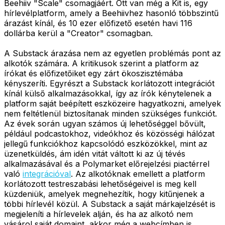
Beehiiv "Scale" csomagjáért. Ott van még a Kit is, egy
hírlevélplatform, amely a Beehiivhez hasonló többszintű
árazást kínál, és 10 ezer előfizető esetén havi 116
dollárba kerül a "Creator" csomagban.
A Substack árazása nem az egyetlen problémás pont az
alkotók számára. A kritikusok szerint a platform az
írókat és előfizetőiket egy zárt ökoszisztémába
kényszeríti. Egyrészt a Substack korlátozott integrációt
kínál külső alkalmazásokkal, így az írók kénytelenek a
platform saját beépített eszközeire hagyatkozni, amelyek
nem feltétlenül biztosítanak minden szükséges funkciót.
Az évek során ugyan számos új lehetőséggel bővült,
például podcastokhoz, videókhoz és közösségi hálózat
jellegű funkciókhoz kapcsolódó eszközökkel, mint az
üzenetküldés, ám idén vitát váltott ki az új tévés
alkalmazásával és a Polymarket előrejelzési piactérrel
való
integrációval
. Az alkotóknak emellett a platform
korlátozott testreszabási lehetőségeivel is meg kell
küzdeniük, amelyek megnehezítik, hogy kitűnjenek a
többi hírlevél közül. A Substack a saját márkajelzését is
megjeleníti a hírlevelek alján, és ha az alkotó nem
vásárol saját domaint, akkor még a webcímben is