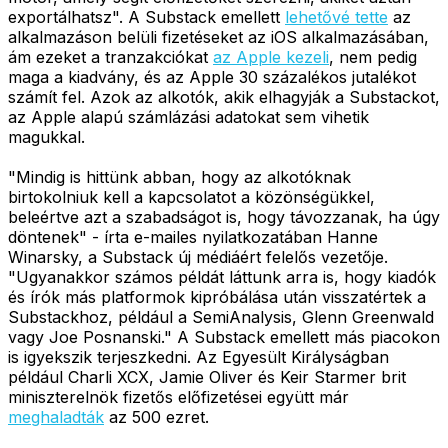
exportálhatsz". A Substack emellett
lehetővé tette
az
alkalmazáson belüli fizetéseket az iOS alkalmazásában,
ám ezeket a tranzakciókat
az Apple kezeli
, nem pedig
maga a kiadvány, és az Apple 30 százalékos jutalékot
számít fel. Azok az alkotók, akik elhagyják a Substackot,
az Apple alapú számlázási adatokat sem vihetik
magukkal.
"Mindig is hittünk abban, hogy az alkotóknak
birtokolniuk kell a kapcsolatot a közönségükkel,
beleértve azt a szabadságot is, hogy távozzanak, ha úgy
döntenek" - írta e-mailes nyilatkozatában Hanne
Winarsky, a Substack új médiáért felelős vezetője.
"Ugyanakkor számos példát láttunk arra is, hogy kiadók
és írók más platformok kipróbálása után visszatértek a
Substackhoz, például a SemiAnalysis, Glenn Greenwald
vagy Joe Posnanski." A Substack emellett más piacokon
is igyekszik terjeszkedni. Az Egyesült Királyságban
például Charli XCX, Jamie Oliver és Keir Starmer brit
miniszterelnök fizetős előfizetései együtt már
meghaladták
az 500 ezret.