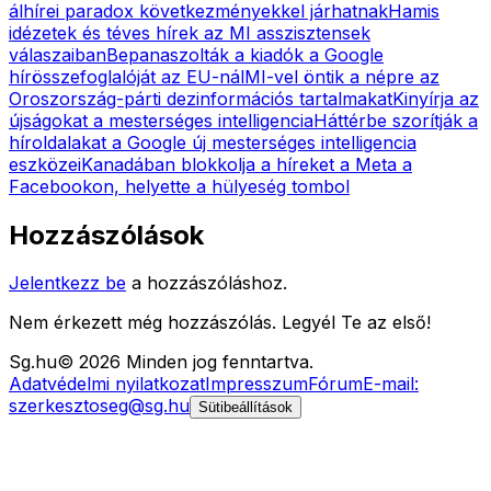
álhírei paradox következményekkel járhatnak
Hamis
idézetek és téves hírek az MI asszisztensek
válaszaiban
Bepanaszolták a kiadók a Google
hírösszefoglalóját az EU-nál
MI-vel öntik a népre az
Oroszország-párti dezinformációs tartalmakat
Kinyírja az
újságokat a mesterséges intelligencia
Háttérbe szorítják a
híroldalakat a Google új mesterséges intelligencia
eszközei
Kanadában blokkolja a híreket a Meta a
Facebookon, helyette a hülyeség tombol
Hozzászólások
Jelentkezz be
a hozzászóláshoz.
Nem érkezett még hozzászólás. Legyél Te az első!
Sg
.hu
©
2026
Minden jog fenntartva.
Adatvédelmi nyilatkozat
Impresszum
Fórum
E-mail:
szerkesztoseg@sg.hu
Sütibeállítások