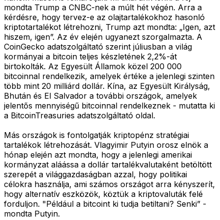
mondta Trump a CNBC-nek a múlt hét végén. Arra a
kérdésre, hogy tervez-e az olajtartalékokhoz hasonló
kriptotartalékot létrehozni, Trump azt mondta: „Igen, azt
hiszem, igen”. Az év elején ugyanezt szorgalmazta. A
CoinGecko adatszolgáltató szerint júliusban a világ
kormányai a bitcoin teljes készletének 2,2%-át
birtokolták. Az Egyesült Államok közel 200 000
bitcoinnal rendelkezik, amelyek értéke a jelenlegi szinten
több mint 20 milliárd dollár. Kína, az Egyesült Királyság,
Bhután és El Salvador a további országok, amelyek
jelentős mennyiségű bitcoinnal rendelkeznek - mutatta ki
a BitcoinTreasuries adatszolgáltató oldal.
Más országok is fontolgatják kriptopénz stratégiai
tartalékok létrehozását. Vlagyimir Putyin orosz elnök a
hónap elején azt mondta, hogy a jelenlegi amerikai
kormányzat aláássa a dollár tartalékvalutaként betöltött
szerepét a világgazdaságban azzal, hogy politikai
célokra használja, ami számos országot arra kényszerít,
hogy alternatív eszközök, köztük a kriptovaluták felé
forduljon. "Például a bitcoint ki tudja betiltani? Senki” -
mondta Putyin.