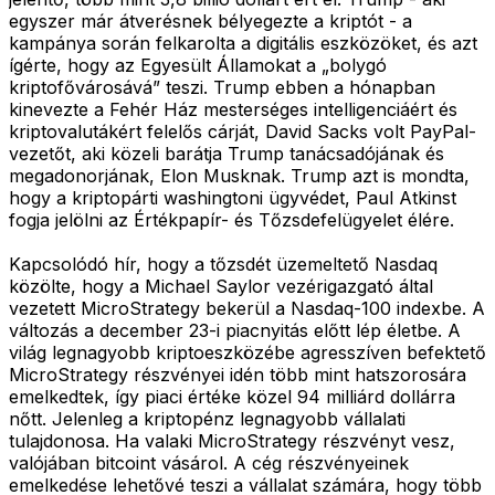
egyszer már átverésnek bélyegezte a kriptót - a
kampánya során felkarolta a digitális eszközöket, és azt
ígérte, hogy az Egyesült Államokat a „bolygó
kriptofővárosává” teszi. Trump ebben a hónapban
kinevezte a Fehér Ház mesterséges intelligenciáért és
kriptovalutákért felelős cárját, David Sacks volt PayPal-
vezetőt, aki közeli barátja Trump tanácsadójának és
megadonorjának, Elon Musknak. Trump azt is mondta,
hogy a kriptopárti washingtoni ügyvédet, Paul Atkinst
fogja jelölni az Értékpapír- és Tőzsdefelügyelet élére.
Kapcsolódó hír, hogy a tőzsdét üzemeltető Nasdaq
közölte, hogy a Michael Saylor vezérigazgató által
vezetett MicroStrategy bekerül a Nasdaq-100 indexbe. A
változás a december 23-i piacnyitás előtt lép életbe. A
világ legnagyobb kriptoeszközébe agresszíven befektető
MicroStrategy részvényei idén több mint hatszorosára
emelkedtek, így piaci értéke közel 94 milliárd dollárra
nőtt. Jelenleg a kriptopénz legnagyobb vállalati
tulajdonosa. Ha valaki MicroStrategy részvényt vesz,
valójában bitcoint vásárol. A cég részvényeinek
emelkedése lehetővé teszi a vállalat számára, hogy több