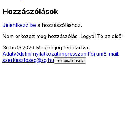
Hozzászólások
Jelentkezz be
a hozzászóláshoz.
Nem érkezett még hozzászólás. Legyél Te az első!
Sg
.hu
©
2026
Minden jog fenntartva.
Adatvédelmi nyilatkozat
Impresszum
Fórum
E-mail:
szerkesztoseg@sg.hu
Sütibeállítások