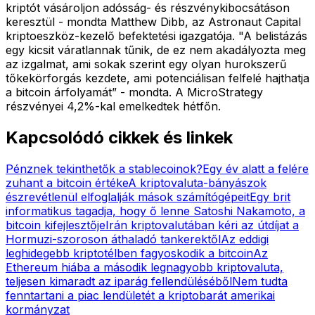
kriptót vásároljon adósság- és részvénykibocsátáson
keresztül - mondta Matthew Dibb, az Astronaut Capital
kriptoeszköz-kezelő befektetési igazgatója. "A belistázás
egy kicsit váratlannak tűnik, de ez nem akadályozta meg
az izgalmat, ami sokak szerint egy olyan hurokszerű
tőkekörforgás kezdete, ami potenciálisan felfelé hajthatja
a bitcoin árfolyamát” - mondta. A MicroStrategy
részvényei 4,2%-kal emelkedtek hétfőn.
Kapcsolódó cikkek és linkek
Pénznek tekinthetők a stablecoinok?
Egy év alatt a felére
zuhant a bitcoin értéke
A kriptovaluta-bányászok
észrevétlenül elfoglalják mások számítógépeit
Egy brit
informatikus tagadja, hogy ő lenne Satoshi Nakamoto, a
bitcoin kifejlesztője
Irán kriptovalutában kéri az útdíjat a
Hormuzi-szoroson áthaladó tankerektől
Az eddigi
leghidegebb kriptotélben fagyoskodik a bitcoin
Az
Ethereum hiába a második legnagyobb kriptovaluta,
teljesen kimaradt az iparág fellendüléséből
Nem tudta
fenntartani a piac lendületét a kriptobarát amerikai
kormányzat