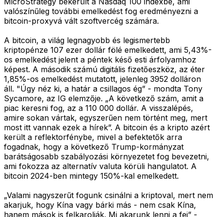
MicroStrategy bekerült a Nasdaq 100 indexbe, ami
valószínűleg további emelkedést fog eredményezni a
bitcoin-proxyvá vált szoftvercég számára.
A bitcoin, a világ legnagyobb és legismertebb
kriptopénze 107 ezer dollár fölé emelkedett, ami 5,43%-
os emelkedést jelent a péntek késő esti árfolyamhoz
képest. A második számú digitális fizetőeszköz, az éter
1,85%-os emelkedést mutatott, jelenleg 3952 dolláron
áll. "Úgy néz ki, a határ a csillagos ég” - mondta Tony
Sycamore, az IG elemzője. „A következő szám, amit a
piac keresni fog, az a 110 000 dollár. A visszalépés,
amire sokan vártak, egyszerűen nem történt meg, mert
most itt vannak ezek a hírek”. A bitcoin és a kripto azért
került a reflektorfénybe, mivel a befektetők arra
fogadnak, hogy a következő Trump-kormányzat
barátságosabb szabályozási környezetet fog bevezetni,
ami fokozza az alternatív valuta körüli hangulatot. A
bitcoin 2024-ben mintegy 150%-kal emelkedett.
„Valami nagyszerűt fogunk csinálni a kriptoval, mert nem
akarjuk, hogy Kína vagy bárki más - nem csak Kína,
hanem mások is felkarolják. Mi akarunk lenni a fej” -