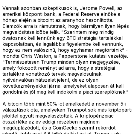
Vannak azonban szkeptikusok is, Jerome Powell, az
amerikai központi bank, a Federal Reserve elnöke a
hónap elején a bitcoint az aranyhoz hasonlította.
Elemzők arra is rámutatnak, hogy bármilyen ilyen lépés
megvalósítása időbe telik. "Szerintem még mindig
óvatosnak kell lennünk egy BTC stratégiai tartalékkal
kapcsolatban, és legalábbis figyelembe kell vennünk,
hogy ez nem valószínű, hogy egyhamar megtörténik” -
mondta Chris Weston, a Pepperstone kutatási vezetője.
"Természetesen Trump minden olyan megjegyzése,
amely fokozott reményt ad arra, hogy a stratégiai
tartalékra vonatkozó tervek megvalósulnak,
nyilvánvalóan hátszelet jelent, de ez olyan
következményekkel járna, amelyeket alaposan át kell
gondolni és jól meg kell indokolni a piaci szereplőknek.”
A bitcoin több mint 50%-ot emelkedett a november 5-i
választások óta, amelyeken Trumpot sok más kriptopárti
jelölttel együtt megválasztották. A kriptopénzpiac
összértéke az év eddigi részében majdnem
megduplázódott, és a CoinGecko szerint rekordot
jelentő, több mint 3,8 billió dollárt ért el. Trump - aki