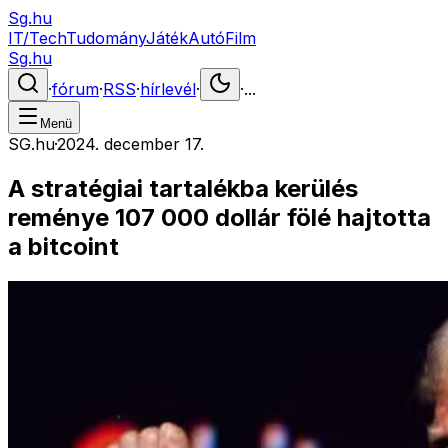
Sg.hu
IT/Tech
Tudomány
Játék
Autó
Film
Sg.hu
·
fórum
·
RSS
·
hírlevél
·
·
...
Menü
SG.hu
·
2024. december 17.
A stratégiai tartalékba kerülés
reménye 107 000 dollár fölé hajtotta
a bitcoint