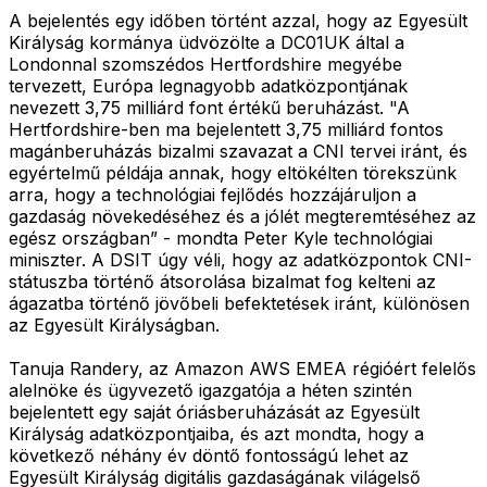
A bejelentés egy időben történt azzal, hogy az Egyesült
Királyság kormánya üdvözölte a DC01UK által a
Londonnal szomszédos Hertfordshire megyébe
tervezett, Európa legnagyobb adatközpontjának
nevezett 3,75 milliárd font értékű beruházást. "A
Hertfordshire-ben ma bejelentett 3,75 milliárd fontos
magánberuházás bizalmi szavazat a CNI tervei iránt, és
egyértelmű példája annak, hogy eltökélten törekszünk
arra, hogy a technológiai fejlődés hozzájáruljon a
gazdaság növekedéséhez és a jólét megteremtéséhez az
egész országban” - mondta Peter Kyle technológiai
miniszter. A DSIT úgy véli, hogy az adatközpontok CNI-
státuszba történő átsorolása bizalmat fog kelteni az
ágazatba történő jövőbeli befektetések iránt, különösen
az Egyesült Királyságban.
Tanuja Randery, az Amazon AWS EMEA régióért felelős
alelnöke és ügyvezető igazgatója a héten szintén
bejelentett egy saját óriásberuházását az Egyesült
Királyság adatközpontjaiba, és azt mondta, hogy a
következő néhány év döntő fontosságú lehet az
Egyesült Királyság digitális gazdaságának világelső