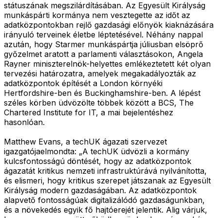
státuszának megszilárdításában. Az Egyesült Királyság
munkáspárti kormánya nem vesztegette az időt az
adatközpontokban rejlő gazdasági előnyök kiaknázására
irányuló terveinek életbe léptetésével. Néhány nappal
azután, hogy Starmer munkáspártja júliusban elsöprő
győzelmet aratott a parlamenti választásokon, Angela
Rayner miniszterelnök-helyettes emlékeztetett két olyan
tervezési határozatra, amelyek megakadályozták az
adatközpontok építését a London környéki
Hertfordshire-ben és Buckinghamshire-ben. A lépést
széles körben üdvözölte többek között a BCS, The
Chartered Institute for IT, a mai bejelentéshez
hasonlóan.
Matthew Evans, a techUK ágazati szervezet
igazgatójaelmondta: „A techUK üdvözli a kormány
kulcsfontosságú döntését, hogy az adatközpontok
ágazatát kritikus nemzeti infrastruktúrává nyilvánította,
és elismeri, hogy kritikus szerepet játszanak az Egyesült
Királyság modern gazdaságában. Az adatközpontok
alapvető fontosságúak digitalizálódó gazdaságunkban,
és a növekedés egyik fő hajtóerejét jelentik. Alig várjuk,