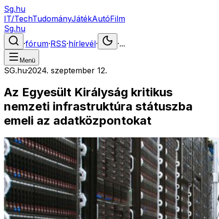
Sg.hu
IT/Tech
Tudomány
Játék
Autó
Film
Sg.hu
·
fórum
·
RSS
·
hírlevél
·
·
...
Menü
SG.hu
·
2024. szeptember 12.
Az Egyesült Királyság kritikus
nemzeti infrastruktúra státuszba
emeli az adatközpontokat