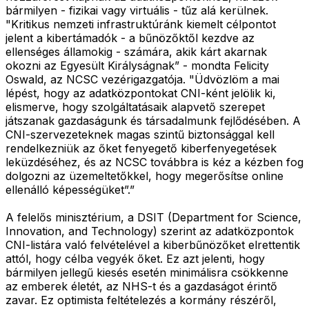
bármilyen - fizikai vagy virtuális - tűz alá kerülnek.
"Kritikus nemzeti infrastruktúránk kiemelt célpontot
jelent a kibertámadók - a bűnözőktől kezdve az
ellenséges államokig - számára, akik kárt akarnak
okozni az Egyesült Királyságnak” - mondta Felicity
Oswald, az NCSC vezérigazgatója. "Üdvözlöm a mai
lépést, hogy az adatközpontokat CNI-ként jelölik ki,
elismerve, hogy szolgáltatásaik alapvető szerepet
játszanak gazdaságunk és társadalmunk fejlődésében. A
CNI-szervezeteknek magas szintű biztonsággal kell
rendelkezniük az őket fenyegető kiberfenyegetések
leküzdéséhez, és az NCSC továbbra is kéz a kézben fog
dolgozni az üzemeltetőkkel, hogy megerősítse online
ellenálló képességüket”.”
A felelős minisztérium, a DSIT (Department for Science,
Innovation, and Technology) szerint az adatközpontok
CNI-listára való felvételével a kiberbűnözőket elrettentik
attól, hogy célba vegyék őket. Ez azt jelenti, hogy
bármilyen jellegű kiesés esetén minimálisra csökkenne
az emberek életét, az NHS-t és a gazdaságot érintő
zavar. Ez optimista feltételezés a kormány részéről,