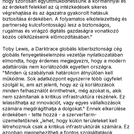
hogy szorosan együttműködhessünk a kormánnyal és
az érdekelt felekkel az új intézkedések sikeres
végrehajtása és az ágazatra gyakorolt hatásuk
biztosítása érdekében. A folyamatos elkötelezettség és
partnerség kulcsfontosságú lesz a biztonságos,
rugalmas és virágzó digitális gazdaságra vonatkozó
közös célkitűzéseink előmozdításában.”
Toby Lewis, a Darktrace globális kiberbiztonsági cég
globális fenyegetéselemzési vezetője nyilatkozatában
elmondta, hogy érdemes megjegyezni, hogy a modern
adattárolás nem korlátozódik egyetlen országra.
"Minden új szabálynak határokon átnyúlóan kell
működnie. Sok adatközpont egyszerre több ügyfelet
szolgál ki, ami azt jelenti, hogy az új korlátozások
minden felhasználót érinthetnek, még azokat is, akik
nem számítanak a kritikus infrastruktúra részének. Ez
lelassíthatja az innovációt, vagy egyes vállalkozások
számára megdrágíthatja a dolgokat." Ennek elkerülése
érdekében - tette hozzá - a szerverfarm-
üzemeltetőknek „lehet, hogy külön területeket kell
létrehozniuk csak a kritikus infrastruktúrák számára. Ez
azonban megnehezítheti a fontos szolgáltatások