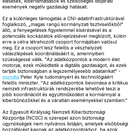
kiesések, kibertámadások és szélsőséges időjárási
események negatív gazdasági hatásait.
Ez a különleges támogatás a CNI-adatinfrastruktúrával
foglalkozó, „magas rangú kormányzati tisztviselőkből”
álló, a fenyegetések figyelemmel kísérésével és a
potenciális kockázatok előrejelzésével megbízott, külön
erre a célra létrehozott csoport formájában valósul
meg. Ez a csoport lesz felelős a vészhelyzeti
válaszlépések koordinálásáért is, amennyiben
szükségessé válik. "Az adatközpontok a modern élet
motorjai, ezek működtetik a digitális gazdaságot, és ezek
tartják biztonságban a legszemélyesebb adatainkat” -
mondta
Peter Kyle tudományért és technológiáért
felelős miniszter. "Az adatközpontok bevonása a kritikus
nemzeti infrastruktúrák rendszerébe lehetővé teszi a
jobb koordinációt és együttműködést a kormánnyal a
kiberbűnözőkkel és a váratlan eseményekkel szemben.”
Az Egyesült Királyság Nemzeti Kiberbiztonsági
Központja (NCSC) is szerepel azon biztonsági
ügynökségek nem nyilvános listáján, amelyek elsőbbségi
hozzáférést kapnak az adatközpontokhoz, ha azok