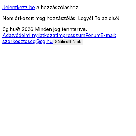
Jelentkezz be
a hozzászóláshoz.
Nem érkezett még hozzászólás. Legyél Te az első!
Sg
.hu
©
2026
Minden jog fenntartva.
Adatvédelmi nyilatkozat
Impresszum
Fórum
E-mail:
szerkesztoseg@sg.hu
Sütibeállítások