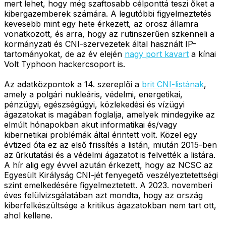
mert lehet, hogy még szaftosabb célponttá teszi őket a
kibergazemberek számára. A legutóbbi figyelmeztetés
kevesebb mint egy hete érkezett, az orosz államra
vonatkozott, és arra, hogy az rutinszerűen szkenneli a
kormányzati és CNI-szervezetek által használt IP-
tartományokat, de az év elején
nagy port kavart
a kínai
Volt Typhoon hackercsoport is.
Az adatközpontok a 14. szereplői a
brit CNI-listának
,
amely a polgári nukleáris, védelmi, energetikai,
pénzügyi, egészségügyi, közlekedési és vízügyi
ágazatokat is magában foglalja, amelyek mindegyike az
elmúlt hónapokban akut informatikai és/vagy
kibernetikai problémák által érintett volt. Közel egy
évtized óta ez az első frissítés a listán, miután 2015-ben
az űrkutatási és a védelmi ágazatot is felvették a listára.
A hír alig egy évvel azután érkezett, hogy az NCSC az
Egyesült Királyság CNI-jét fenyegető veszélyeztetettségi
szint emelkedésére figyelmeztetett. A 2023. novemberi
éves felülvizsgálatában azt mondta, hogy az ország
kiberfelkészültsége a kritikus ágazatokban nem tart ott,
ahol kellene.