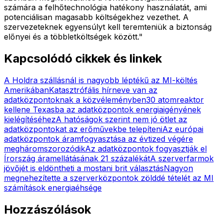
számára a felhőtechnológia hatékony használatát, ami
potenciálisan magasabb költségekhez vezethet. A
szervezeteknek egyensúlyt kell teremteniük a biztonság
előnyei és a többletköltségek között."
Kapcsolódó cikkek és linkek
A Holdra szállásnál is nagyobb léptékű az MI-költés
Amerikában
Katasztrófális hírneve van az
adatközpontoknak a közvéleményben
30 atomreaktor
kellene Texasba az adatközpontok energiaigényének
kielégítéséhez
A hatóságok szerint nem jó ötlet az
adatközpontokat az erőművekbe telepíteni
Az európai
adatközpontok áramfogyasztása az évtized végére
megháromszorozódik
Az adatközpontok fogyasztják el
Írország áramellátásának 21 százalékát
A szerverfarmok
jövőjét is eldöntheti a mostani brit választás
Nagyon
megnehezítette a szerverközpontok zölddé tételét az MI
számítások energiaéhsége
Hozzászólások