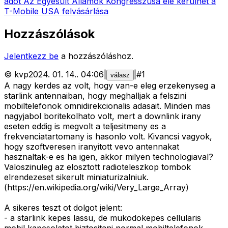
adót
Az Egyesült Államok Kongresszusa elé kerülhet a
T-Mobile USA felvásárlása
Hozzászólások
Jelentkezz be
a hozzászóláshoz.
©
kvp
2024. 01. 14.
.
04:06
|
|
#
1
válasz
A nagy kerdes az volt, hogy van-e eleg erzekenyseg a
starlink antennaiban, hogy meghalljak a felszini
mobiltelefonok omnidirekcionalis adasait. Minden mas
nagyjabol boritekolhato volt, mert a downlink irany
eseten eddig is megvolt a teljesitmeny es a
frekvenciatartomany is hasonlo volt. Kivancsi vagyok,
hogy szoftveresen iranyitott vevo antennakat
hasznaltak-e es ha igen, akkor milyen technologiaval?
Valoszinuleg az elosztott radioteleszkop tombok
elrendezeset sikerult miniaturizalniuk.
(https://en.wikipedia.org/wiki/Very_Large_Array)
A sikeres teszt ot dolgot jelent:
- a starlink kepes lassu, de mukodokepes cellularis