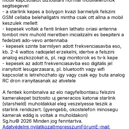
mobil kapcsolatot biztositani normal mobiltelefonok
segitsegevel
- a starlink kepes a bolygon kvazi barmelyik felszini
GSM cellaba belehallgatni mintha csak ott allna a mobil
keszulek mellett
- kepesek voltak a fenti linken lathato oriasi antenna
tombot mini muhold meretben inicializalni es beepiteni a
fedelzeti ado-vevo antennaba
- kepesek szinte barmilyen adott frekvenciasavba eso,
kb. 2-4 wattos radiojelet erzekelni, idertve a felszini
analog eszkozoket is, pl. regi monitorok es tv-k kepe
- kepesek az adott frekvenciasavba eso digitalis jel
iranyitott lesugarzasara, pl. bluetooth vagy wifi
kapcsolat is letrehozhato igy vagy csak egy buta analog
RC dron iranyitasanak az atvetele
A fentiek kombinalva az elo nagyfelbontasu felszini
kamerakepet biztosito uj generacios katonai starlink
(starshield) muholdakkal eleg veszelyesse teszik a
starlink rendszert. (gyengebb, okostelefon minosegu
kamerak eddig is voltak a muholdakon)
Sg
.hu
©
2026
Minden jog fenntartva.
Adatvédelmi nyilatkozat
Impresszum
Fórum
E-mail: