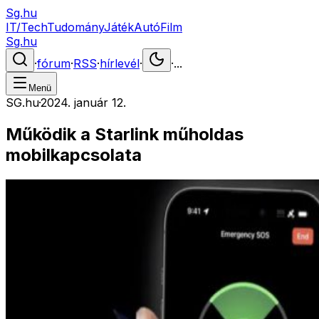
Sg.hu
IT/Tech
Tudomány
Játék
Autó
Film
Sg.hu
·
fórum
·
RSS
·
hírlevél
·
·
...
Menü
SG.hu
·
2024. január 12.
Működik a Starlink műholdas
mobilkapcsolata