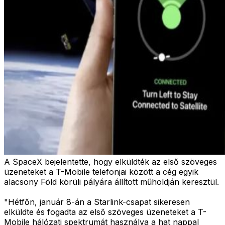
A SpaceX bejelentette, hogy elküldték az első szöveges
üzeneteket a T-Mobile telefonjai között a cég egyik
alacsony Föld körüli pályára állított műholdján keresztül.
"Hétfőn, január 8-án a Starlink-csapat sikeresen
elküldte és fogadta az első szöveges üzeneteket a T-
Mobile hálózati spektrumát használva a hat nappal