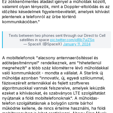
Ez zökkenőmentes átadást igényel a műholdak között,
valamint olyan tényezők, mint a Doppler-eltolódás és az
időzítési késedelmek figyelembevételét, amelyek kihívást
jelentenek a telefonról az űrbe történő
kommunikációban."
Texts between two phones sent through our Direct to Cell
satellites in space
pic.twitter.com/jd8b7uiZSq
— SpaceX (@SpaceX)
January 11, 2024
A mobiltelefonok "alacsony antennaerősítéssel és
adóteljesítménnyel" rendelkeznek, ami "hihetetlenül
megnehezíti" a több száz kilométerre lévő műholdakkal
való kommunikációt - mondta a vállalat. A Starlink új
műholdjai azonban "innovatív, új, egyedi szilíciummal,
fázisvezérelt antennákkal és fejlett szoftveres
algoritmusokkal vannak felszerelve, amelyek leküzdik
ezeket a kihívásokat, és szabványos LTE szolgáltatást
nyújtanak a földi mobiltelefonoknak". A műholdas-
telefon szolgáltatásnak a bolygón szinte bárhol
működnie kellene, de nincs értelme használni, ha földi