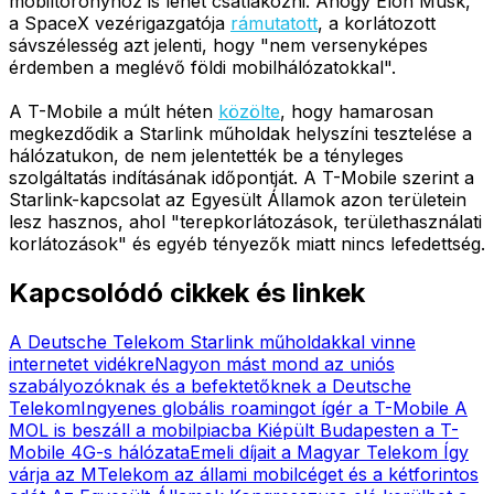
mobiltoronyhoz is lehet csatlakozni. Ahogy Elon Musk,
a SpaceX vezérigazgatója
rámutatott
, a korlátozott
sávszélesség azt jelenti, hogy "nem versenyképes
érdemben a meglévő földi mobilhálózatokkal".
A T-Mobile a múlt héten
közölte
, hogy hamarosan
megkezdődik a Starlink műholdak helyszíni tesztelése a
hálózatukon, de nem jelentették be a tényleges
szolgáltatás indításának időpontját. A T-Mobile szerint a
Starlink-kapcsolat az Egyesült Államok azon területein
lesz hasznos, ahol "terepkorlátozások, területhasználati
korlátozások" és egyéb tényezők miatt nincs lefedettség.
Kapcsolódó cikkek és linkek
A Deutsche Telekom Starlink műholdakkal vinne
internetet vidékre
Nagyon mást mond az uniós
szabályozóknak és a befektetőknek a Deutsche
Telekom
Ingyenes globális roamingot ígér a T-Mobile
A
MOL is beszáll a mobilpiacba
Kiépült Budapesten a T-
Mobile 4G-s hálózata
Emeli díjait a Magyar Telekom
Így
várja az MTelekom az állami mobilcéget és a kétforintos