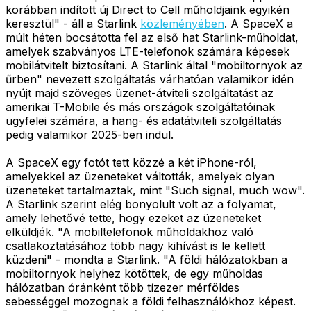
korábban indított új Direct to Cell műholdjaink egyikén
keresztül" - áll a Starlink
közleményében
. A SpaceX a
múlt héten bocsátotta fel az első hat Starlink-műholdat,
amelyek szabványos LTE-telefonok számára képesek
mobilátvitelt biztosítani. A Starlink által "mobiltornyok az
űrben" nevezett szolgáltatás várhatóan valamikor idén
nyújt majd szöveges üzenet-átviteli szolgáltatást az
amerikai T-Mobile és más országok szolgáltatóinak
ügyfelei számára, a hang- és adatátviteli szolgáltatás
pedig valamikor 2025-ben indul.
A SpaceX egy fotót tett közzé a két iPhone-ról,
amelyekkel az üzeneteket váltották, amelyek olyan
üzeneteket tartalmaztak, mint "Such signal, much wow".
A Starlink szerint elég bonyolult volt az a folyamat,
amely lehetővé tette, hogy ezeket az üzeneteket
elküldjék. "A mobiltelefonok műholdakhoz való
csatlakoztatásához több nagy kihívást is le kellett
küzdeni" - mondta a Starlink. "A földi hálózatokban a
mobiltornyok helyhez kötöttek, de egy műholdas
hálózatban óránként több tízezer mérföldes
sebességgel mozognak a földi felhasználókhoz képest.