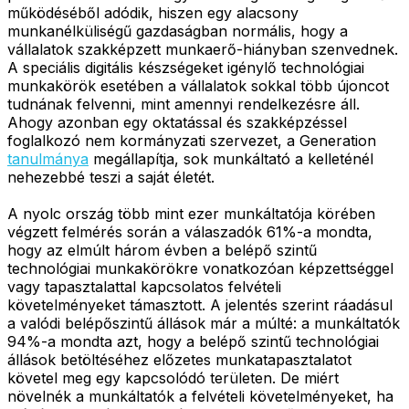
működéséből adódik, hiszen egy alacsony
munkanélküliségű gazdaságban normális, hogy a
vállalatok szakképzett munkaerő-hiányban szenvednek.
A speciális digitális készségeket igénylő technológiai
munkakörök esetében a vállalatok sokkal több újoncot
tudnának felvenni, mint amennyi rendelkezésre áll.
Ahogy azonban egy oktatással és szakképzéssel
foglalkozó nem kormányzati szervezet, a Generation
tanulmánya
megállapítja, sok munkáltató a kelleténél
nehezebbé teszi a saját életét.
A nyolc ország több mint ezer munkáltatója körében
végzett felmérés során a válaszadók 61%-a mondta,
hogy az elmúlt három évben a belépő szintű
technológiai munkakörökre vonatkozóan képzettséggel
vagy tapasztalattal kapcsolatos felvételi
követelményeket támasztott. A jelentés szerint ráadásul
a valódi belépőszintű állások már a múlté: a munkáltatók
94%-a mondta azt, hogy a belépő szintű technológiai
állások betöltéséhez előzetes munkatapasztalatot
követel meg egy kapcsolódó területen. De miért
növelnék a munkáltatók a felvételi követelményeket, ha