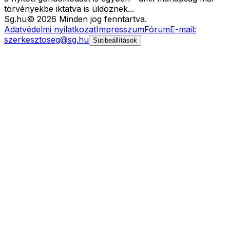
törvényekbe iktatva is üldöznek...
Sg
.hu
©
2026
Minden jog fenntartva.
Adatvédelmi nyilatkozat
Impresszum
Fórum
E-mail:
szerkesztoseg@sg.hu
Sütibeállítások