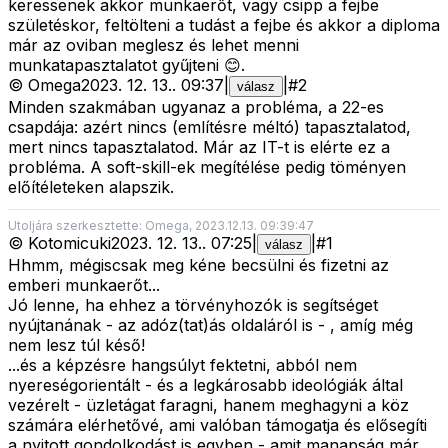
keressenek akkor munkaerőt, vagy csipp a fejbe
születéskor, feltölteni a tudást a fejbe és akkor a diploma
már az oviban meglesz és lehet menni
munkatapasztalatot gyűjteni 😊.
©
Omega
2023. 12. 13.
.
09:37
|
|
#
2
válasz
Minden szakmában ugyanaz a probléma, a 22-es
csapdája: azért nincs (említésre méltó) tapasztalatod,
mert nincs tapasztalatod. Már az IT-t is elérte ez a
probléma. A soft-skill-ek megítélése pedig töményen
előítéleteken alapszik.
Utoljára szerkesztette: Omega, 2023.12.13. 09:39:47
©
Kotomicuki
2023. 12. 13.
.
07:25
|
|
#
1
válasz
Hhmm, mégiscsak meg kéne becsülni és fizetni az
emberi munkaerőt...
Jó lenne, ha ehhez a törvényhozók is segítséget
nyújtanának - az adóz(tat)ás oldaláról is - , amíg még
nem lesz túl késő!
...és a képzésre hangsúlyt fektetni, abból nem
nyereségorientált - és a legkárosabb ideológiák által
vezérelt - üzletágat faragni, hanem meghagyni a köz
számára elérhetővé, ami valóban támogatja és elősegíti
a nyitott gondolkodást is egyben - amit manapság már