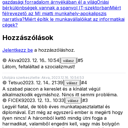
gazdasági forradalom árnyékában él a világ
Óriási
bérkülönbségek vannak a spanyol IT-szektorban
Miért
félrevezető az MI miatti munkahely-apokalipszis
narratíva?
Miért építik le munkavállalóikat az informatikai
cégek?
Hozzászólások
Jelentkezz be
a hozzászóláshoz.
©
Akva
2023. 12. 16.
.
10:54
|
|
#
5
válasz
Látom, feltaláltad a szocializmust!
Utoljára szerkesztette: Akva, 2023.12.16. 10:54:53
©
Tetsuo
2023. 12. 14.
.
21:39
|
|
#
4
válasz
A szabad piacon a kereslet és a kínálat végül
alkalmazkodik egymáshoz. Nincs itt semmi probléma.
©
FICEK9
2023. 12. 13.
.
10:33
|
|
#
3
válasz
Legyél fiatal, de több éves munkatapasztalattal és
diplomával. Ezt még az egyszerű ember is megérti hogy
ilyen nincs! A háromból kettő mindig ütni fogja a
harmadikat, valamiből engedni kell, vagy más bolygón