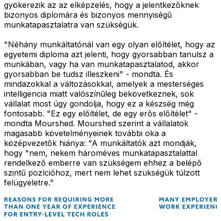
gyökerezik az az elképzelés, hogy a jelentkezőknek
bizonyos diplomára és bizonyos mennyiségű
munkatapasztalatra van szükségük.
"Néhány munkáltatónál van egy olyan előítélet, hogy az
egyetemi diploma azt jelenti, hogy gyorsabban tanulsz a
munkában, vagy ha van munkatapasztalatod, akkor
gyorsabban be tudsz illeszkeni" - mondta. És
mindazokkal a változásokkal, amelyek a mesterséges
intelligencia miatt valószínűleg bekövetkeznek, sok
vállalat most úgy gondolja, hogy ez a készség még
fontosabb. "Ez egy előítélet, de egy erős előítélet" -
mondta Mourshed. Mourshed szerint a vállalatok
magasabb követelményeinek további oka a
középvezetők hiánya: "A munkáltatók azt mondják,
hogy "nem, nekem hároméves munkatapasztalattal
rendelkező emberre van szükségem ehhez a belépő
szintű pozícióhoz, mert nem lehet szükségük túlzott
felügyeletre."