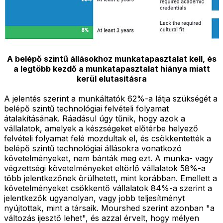
A belépő szintű állásokhoz munkatapasztalat kell, és
a legtöbb kezdő a munkatapasztalat hiánya miatt
kerül elutasításra
A jelentés szerint a munkáltatók 62%-a látja szükségét a
belépő szintű technológiai felvételi folyamat
átalakításának. Ráadásul úgy tűnik, hogy azok a
vállalatok, amelyek a készségeket előtérbe helyező
felvételi folyamat felé mozdultak el, és csökkentették a
belépő szintű technológiai állásokra vonatkozó
követelményeket, nem bánták meg ezt. A munka- vagy
végzettségi követelményeket eltörlő vállalatok 58%-a
több jelentkezőnek örülhetett, mint korábban. Emellett a
követelményeket csökkentő vállalatok 84%-a szerint a
jelentkezők ugyanolyan, vagy jobb teljesítményt
nyújtottak, mint a társaik. Mourshed szerint azonban "a
változás ijesztő lehet", és azzal érvelt, hogy mélyen