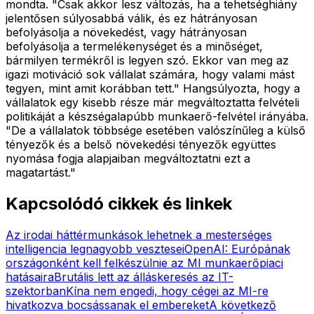
mondta. "Csak akkor lesz változás, ha a tehetséghiány
jelentősen súlyosabbá válik, és ez hátrányosan
befolyásolja a növekedést, vagy hátrányosan
befolyásolja a termelékenységet és a minőséget,
bármilyen termékről is legyen szó. Ekkor van meg az
igazi motiváció sok vállalat számára, hogy valami mást
tegyen, mint amit korábban tett." Hangsúlyozta, hogy a
vállalatok egy kisebb része már megváltoztatta felvételi
politikáját a készségalapúbb munkaerő-felvétel irányába.
"De a vállalatok többsége esetében valószínűleg a külső
tényezők és a belső növekedési tényezők együttes
nyomása fogja alapjaiban megváltoztatni ezt a
magatartást."
Kapcsolódó cikkek és linkek
Az irodai háttérmunkások lehetnek a mesterséges
intelligencia legnagyobb vesztesei
OpenAI: Európának
országonként kell felkészülnie az MI munkaerőpiaci
hatásaira
Brutális lett az álláskeresés az IT-
szektorban
Kína nem engedi, hogy cégei az MI-re
hivatkozva bocsássanak el embereket
A következő