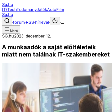
Sg.hu
IT/Tech
Tudomány
Játék
Autó
Film
Sg.hu
·
fórum
·
RSS
·
hírlevél
·
·
...
Menü
SG.hu
·
2023. december 12.
A munkaadók a saját előítéleteik
miatt nem találnak IT-szakembereket