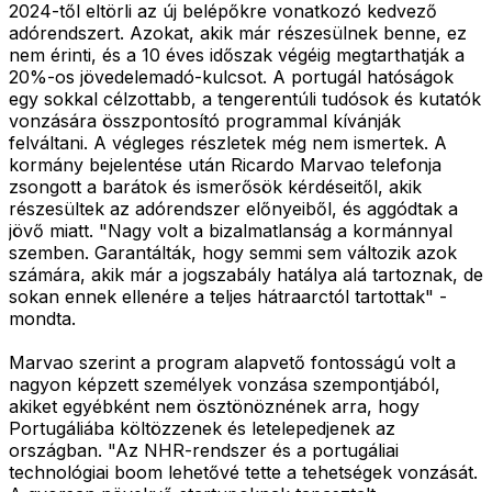
2024-től eltörli az új belépőkre vonatkozó kedvező
adórendszert. Azokat, akik már részesülnek benne, ez
nem érinti, és a 10 éves időszak végéig megtarthatják a
20%-os jövedelemadó-kulcsot. A portugál hatóságok
egy sokkal célzottabb, a tengerentúli tudósok és kutatók
vonzására összpontosító programmal kívánják
felváltani. A végleges részletek még nem ismertek. A
kormány bejelentése után Ricardo Marvao telefonja
zsongott a barátok és ismerősök kérdéseitől, akik
részesültek az adórendszer előnyeiből, és aggódtak a
jövő miatt. "Nagy volt a bizalmatlanság a kormánnyal
szemben. Garantálták, hogy semmi sem változik azok
számára, akik már a jogszabály hatálya alá tartoznak, de
sokan ennek ellenére a teljes hátraarctól tartottak" -
mondta.
Marvao szerint a program alapvető fontosságú volt a
nagyon képzett személyek vonzása szempontjából,
akiket egyébként nem ösztönöznének arra, hogy
Portugáliába költözzenek és letelepedjenek az
országban. "Az NHR-rendszer és a portugáliai
technológiai boom lehetővé tette a tehetségek vonzását.