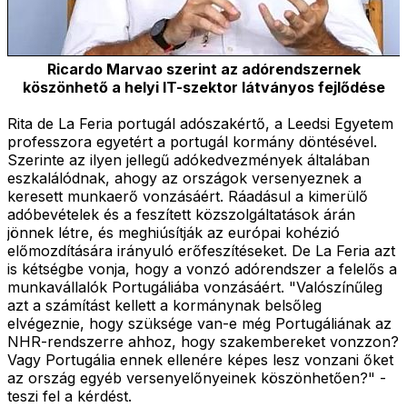
Ricardo Marvao szerint az adórendszernek
köszönhető a helyi IT-szektor látványos fejlődése
Rita de La Feria portugál adószakértő, a Leedsi Egyetem
professzora egyetért a portugál kormány döntésével.
Szerinte az ilyen jellegű adókedvezmények általában
eszkalálódnak, ahogy az országok versenyeznek a
keresett munkaerő vonzásáért. Ráadásul a kimerülő
adóbevételek és a feszített közszolgáltatások árán
jönnek létre, és meghiúsítják az európai kohézió
előmozdítására irányuló erőfeszítéseket. De La Feria azt
is kétségbe vonja, hogy a vonzó adórendszer a felelős a
munkavállalók Portugáliába vonzásáért. "Valószínűleg
azt a számítást kellett a kormánynak belsőleg
elvégeznie, hogy szüksége van-e még Portugáliának az
NHR-rendszerre ahhoz, hogy szakembereket vonzzon?
Vagy Portugália ennek ellenére képes lesz vonzani őket
az ország egyéb versenyelőnyeinek köszönhetően?" -
teszi fel a kérdést.