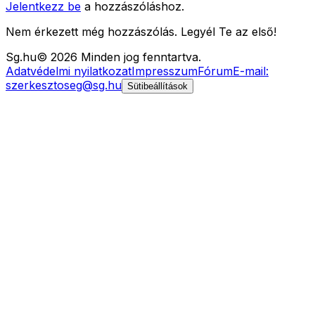
Jelentkezz be
a hozzászóláshoz.
Nem érkezett még hozzászólás. Legyél Te az első!
Sg
.hu
©
2026
Minden jog fenntartva.
Adatvédelmi nyilatkozat
Impresszum
Fórum
E-mail:
szerkesztoseg@sg.hu
Sütibeállítások