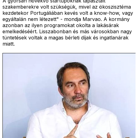
A gyorsan növekvő startupoknak tapasztalt
szakemberekre volt szükségük, mivel az ökoszisztéma
kezdetekor Portugáliában kevés volt a know-how, vagy
egyáltalán nem létezett" - mondja Marvao. A kormány
azonban az ilyen programokat okolta a lakásárak
emelkedéséért. Lisszabonban és más városokban nagy
tüntetések voltak a magas bérleti díjak és ingatlanárak
miatt.