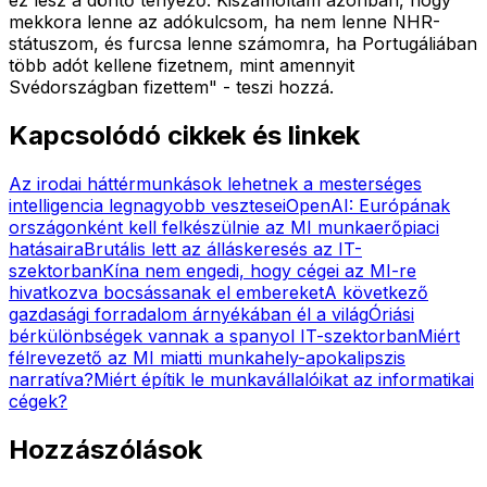
mekkora lenne az adókulcsom, ha nem lenne NHR-
státuszom, és furcsa lenne számomra, ha Portugáliában
több adót kellene fizetnem, mint amennyit
Svédországban fizettem" - teszi hozzá.
Kapcsolódó cikkek és linkek
Az irodai háttérmunkások lehetnek a mesterséges
intelligencia legnagyobb vesztesei
OpenAI: Európának
országonként kell felkészülnie az MI munkaerőpiaci
hatásaira
Brutális lett az álláskeresés az IT-
szektorban
Kína nem engedi, hogy cégei az MI-re
hivatkozva bocsássanak el embereket
A következő
gazdasági forradalom árnyékában él a világ
Óriási
bérkülönbségek vannak a spanyol IT-szektorban
Miért
félrevezető az MI miatti munkahely-apokalipszis
narratíva?
Miért építik le munkavállalóikat az informatikai
cégek?
Hozzászólások