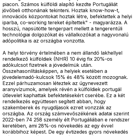
piacon. Számos külföldi alapító kezdte Portugáliát
jövőbeli otthonának tekinteni. Hoztak know-how-t,
innovációs központokat hoztak létre, befektettek a helyi
iparba, co-working tereket építettek" - magyarázza. A
hosszú, napsütötte tengerpart mellett a tengerentúli
technológiai dolgozókat és vállalkozókat a nagyvonalú
adópolitika is az országba vonzotta.
A helyi törvény értelmében a nem állandó lakhellyel
rendelkező külföldiek (NHR) 10 évig fix 20%-os
adókulcsot fizetnek a jövedelmük után.
Összehasonlításképpen, a helyiek esetében a
jövedelemadó-kulcsok 15% és 48% között mozognak.
Ezzel párhuzamosan léteztek az úgynevezett
aranyvízumok, amelyek révén a külföldiek portugál
útlevelet kaphattak befektetésekért cserébe. Ez a két
rendelkezés együttesen segített abban, hogy
szakemberek és nyugdíjasok ezreit vonzzák az
országba. Az ország számvevőszékének adatai szerint
2022-ben 74 258 személy élt Portugáliában e rendszer
keretében, ami 28%-os növekedés az egy évvel
korábbihoz képest. De egy évtizedes gyors növekedés