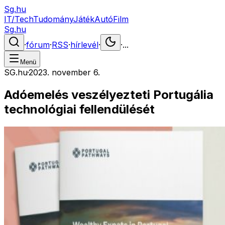
Sg.hu
IT/Tech
Tudomány
Játék
Autó
Film
Sg.hu
·
fórum
·
RSS
·
hírlevél
·
·
...
Menü
SG.hu
·
2023. november 6.
Adóemelés veszélyezteti Portugália
technológiai fellendülését