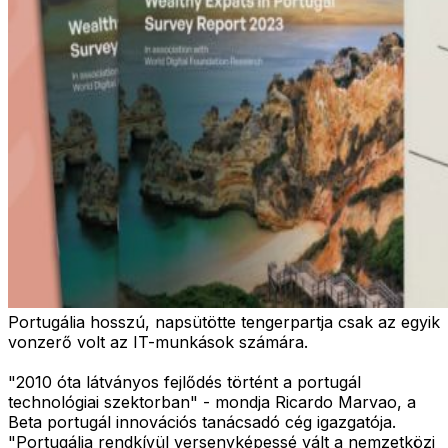
Portugália hosszú, napsütötte tengerpartja csak az egyik
vonzerő volt az IT-munkások számára.
"2010 óta látványos fejlődés történt a portugál
technológiai szektorban" - mondja Ricardo Marvao, a
Beta portugál innovációs tanácsadó cég igazgatója.
"Portugália rendkívül versenyképessé vált a nemzetközi