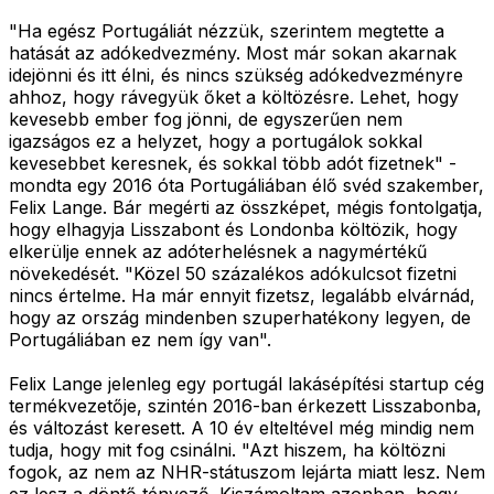
"Ha egész Portugáliát nézzük, szerintem megtette a
hatását az adókedvezmény. Most már sokan akarnak
idejönni és itt élni, és nincs szükség adókedvezményre
ahhoz, hogy rávegyük őket a költözésre. Lehet, hogy
kevesebb ember fog jönni, de egyszerűen nem
igazságos ez a helyzet, hogy a portugálok sokkal
kevesebbet keresnek, és sokkal több adót fizetnek" -
mondta egy 2016 óta Portugáliában élő svéd szakember,
Felix Lange. Bár megérti az összképet, mégis fontolgatja,
hogy elhagyja Lisszabont és Londonba költözik, hogy
elkerülje ennek az adóterhelésnek a nagymértékű
növekedését. "Közel 50 százalékos adókulcsot fizetni
nincs értelme. Ha már ennyit fizetsz, legalább elvárnád,
hogy az ország mindenben szuperhatékony legyen, de
Portugáliában ez nem így van".
Felix Lange jelenleg egy portugál lakásépítési startup cég
termékvezetője, szintén 2016-ban érkezett Lisszabonba,
és változást keresett. A 10 év elteltével még mindig nem
tudja, hogy mit fog csinálni. "Azt hiszem, ha költözni
fogok, az nem az NHR-státuszom lejárta miatt lesz. Nem
ez lesz a döntő tényező. Kiszámoltam azonban, hogy