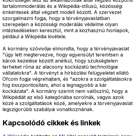
tartalommoderálás és a Wikipédia-stílusú, közösségi
önkéntesek által végzett modell között. A szervezet
szorgalmazni fogja, hogy a törvényjavaslatban
szerepeljen a közösségi moderálás védelme olyan
intézkedéseken keresztül, mint a közhasznú honlapok,
például a Wikipédia kivétele.
A kormány szóvivője elmondta, hogy a törvényjavaslat
"úgy lett megtervezve, hogy egyensúlyt teremtsen a
károk kezelése között anélkül, hogy szükségtelen
terheket róna az alacsony kockázatú technológiai
vállalatokra". A törvényt a hírközlési felügyeletet ellátó
Ofcom fogja végrehajtani, és "azokra a szolgáltatásokra
fog összpontosítani, ahol a legnagyobb a kár
kockázata". A kormány szerint nem valószínű, hogy a
Wikipédiát az első kategóriába sorolnák, vagyis azok
közé a szolgáltatások közé, amelyekre a törvényjavaslat
legszigorúbb szabályai vonatkoznának.
Kapcsolódó cikkek és linkek