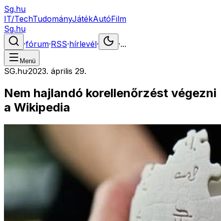
Sg.hu
IT/Tech
Tudomány
Játék
Autó
Film
Sg.hu
·
fórum
·
RSS
·
hírlevél
·
·
...
Menü
SG.hu
·
2023. április 29.
Nem hajlandó korellenőrzést végezni
a Wikipedia