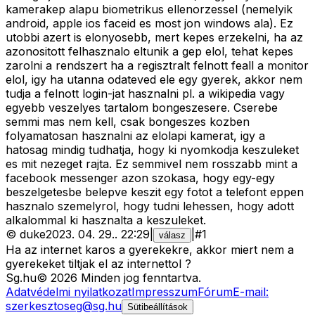
kamerakep alapu biometrikus ellenorzessel (nemelyik
android, apple ios faceid es most jon windows ala). Ez
utobbi azert is elonyosebb, mert kepes erzekelni, ha az
azonositott felhasznalo eltunik a gep elol, tehat kepes
zarolni a rendszert ha a regisztralt felnott feall a monitor
elol, igy ha utanna odateved ele egy gyerek, akkor nem
tudja a felnott login-jat hasznalni pl. a wikipedia vagy
egyebb veszelyes tartalom bongeszesere. Cserebe
semmi mas nem kell, csak bongeszes kozben
folyamatosan hasznalni az elolapi kamerat, igy a
hatosag mindig tudhatja, hogy ki nyomkodja keszuleket
es mit nezeget rajta. Ez semmivel nem rosszabb mint a
facebook messenger azon szokasa, hogy egy-egy
beszelgetesbe belepve keszit egy fotot a telefont eppen
hasznalo szemelyrol, hogy tudni lehessen, hogy adott
alkalommal ki hasznalta a keszuleket.
©
duke
2023. 04. 29.
.
22:29
|
|
#
1
válasz
Ha az internet karos a gyerekekre, akkor miert nem a
gyerekeket tiltjak el az internettol ?
Sg
.hu
©
2026
Minden jog fenntartva.
Adatvédelmi nyilatkozat
Impresszum
Fórum
E-mail:
szerkesztoseg@sg.hu
Sütibeállítások