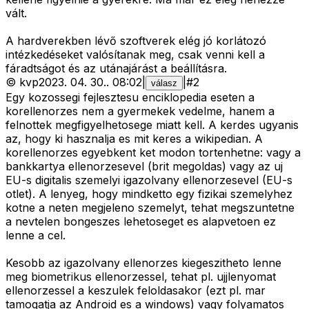
vált.
A hardverekben lévő szoftverek elég jó korlátozó
intézkedéseket valósítanak meg, csak venni kell a
fáradtságot és az utánajárást a beállításra.
©
kvp
2023. 04. 30.
.
08:02
|
|
#
2
válasz
Egy kozossegi fejlesztesu enciklopedia eseten a
korellenorzes nem a gyermekek vedelme, hanem a
felnottek megfigyelhetosege miatt kell. A kerdes ugyanis
az, hogy ki hasznalja es mit keres a wikipedian. A
korellenorzes egyebkent ket modon tortenhetne: vagy a
bankkartya ellenorzesevel (brit megoldas) vagy az uj
EU-s digitalis szemelyi igazolvany ellenorzesevel (EU-s
otlet). A lenyeg, hogy mindketto egy fizikai szemelyhez
kotne a neten megjeleno szemelyt, tehat megszuntetne
a nevtelen bongeszes lehetoseget es alapvetoen ez
lenne a cel.
Kesobb az igazolvany ellenorzes kiegeszitheto lenne
meg biometrikus ellenorzessel, tehat pl. ujjlenyomat
ellenorzessel a keszulek feloldasakor (ezt pl. mar
tamogatja az Android es a windows) vagy folyamatos