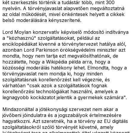
két szerkesztés történik a tudástár több, mint 300
nyelvén. A törvényjavaslat alapvetően megváltoztatná
az oldal működését, mivel önkéntesek helyett a cikkek
belső moderálására kényszerítené.
Lord Moylan konzervatív képviselő módosító indítványa
a "közhasznú" szolgáltatásokat, például az
enciklopédiákat kivenné a törvénytervezet hatálya alól,
azonban Lord Parkinson örökségvédelmi miniszter azt
mondta, hogy nem tartja ezt megvalósíthatónak, de
hozzátette, hogy a Wikipédia példa arra, hogy a
közösségi moderálás hatékony lehet. Elmondta, hogy a
törvényjavaslat nem mondja ki, hogy minden
szolgáltatásnak korellenőrzést kell végeznie, és
várhatóan "csak azok a szolgáltatások fognak
korellenőrzési technológiákat használni, amelyek a
legnagyobb kockázatot jelentik a gyermekek számára".
Mindazonáltal a jótékonysági szervezet nem akar a
jövőbeni jóindulatra és a jogszabályok értelmezésére
hagyatkozni. Azt szeretnék, ha a törvény az EU digitális
szolgáltatásokról szóló törvényét követné, amely
különbséget tesz az alkalmazottak által végzett központi