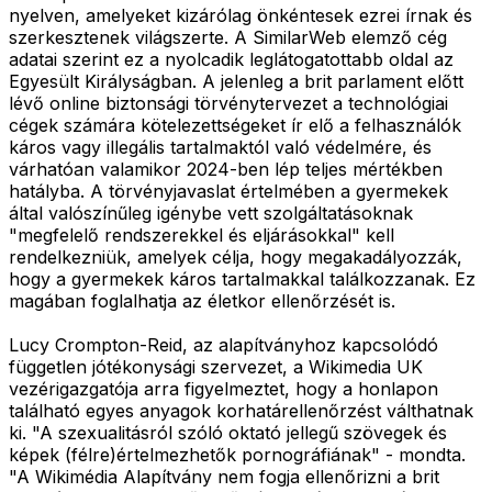
nyelven, amelyeket kizárólag önkéntesek ezrei írnak és
szerkesztenek világszerte. A SimilarWeb elemző cég
adatai szerint ez a nyolcadik leglátogatottabb oldal az
Egyesült Királyságban. A jelenleg a brit parlament előtt
lévő online biztonsági törvénytervezet a technológiai
cégek számára kötelezettségeket ír elő a felhasználók
káros vagy illegális tartalmaktól való védelmére, és
várhatóan valamikor 2024-ben lép teljes mértékben
hatályba. A törvényjavaslat értelmében a gyermekek
által valószínűleg igénybe vett szolgáltatásoknak
"megfelelő rendszerekkel és eljárásokkal" kell
rendelkezniük, amelyek célja, hogy megakadályozzák,
hogy a gyermekek káros tartalmakkal találkozzanak. Ez
magában foglalhatja az életkor ellenőrzését is.
Lucy Crompton-Reid, az alapítványhoz kapcsolódó
független jótékonysági szervezet, a Wikimedia UK
vezérigazgatója arra figyelmeztet, hogy a honlapon
található egyes anyagok korhatárellenőrzést válthatnak
ki. "A szexualitásról szóló oktató jellegű szövegek és
képek (félre)értelmezhetők pornográfiának" - mondta.
"A Wikimédia Alapítvány nem fogja ellenőrizni a brit