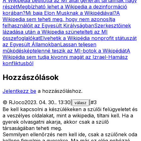
A Wikipédia betiltotta az MI által generált tartalmak nagy
részét
Megbízható lehet a Wikipedia a dezinformáció
korában?
Mi baja Elon Musknak a Wikipédiával?
A
Wikipedia sem teheti meg, hogy nem azonosítja
felhasználóit az Egyesült Királyságban
Szerkesztőinek
lázadása után a Wikipedia szünetelteti az MI
összefoglalókat
Elvehetik a Wikipédia nonprofit státuszát
az Egyesült Államokban
Lassan teljesen
működésképtelenné teszik az MI-botok a Wikipédiát
A
Wikipédia sem tudja kivonni magát az Izrael-Hamász
konfliktusból
Hozzászólások
Jelentkezz be
a hozzászóláshoz.
©
RJoco
2023. 04. 30.
.
13:30
|
|
#
3
válasz
Be kell kapcsolni a készülékeken a szülői felügyeletet és
a veszélyes oldalakat, mint a wikipedia, tiltani kell. Ha a
gyerek olvasgatni akarja, akkor csak a szülő
társaságában teheti meg.
Semmilyen ellenőrzés nem kell ide, csak a szülőnek oda
kellene figyelnie a gyerekre. Ma már ez elég nehézzé