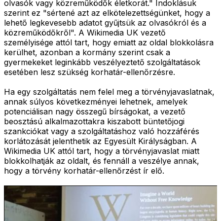
olvasók vagy közreműködők életkorát." Indoklásuk
szerint ez "sértené azt az elkötelezettségünket, hogy a
lehető legkevesebb adatot gyűjtsük az olvasókról és a
közreműködőkről". A Wikimedia UK vezető
személyisége attól tart, hogy emiatt az oldal blokkolásra
kerülhet, azonban a kormány szerint csak a
gyermekeket leginkább veszélyeztető szolgáltatások
esetében lesz szükség korhatár-ellenőrzésre.
Ha egy szolgáltatás nem felel meg a törvényjavaslatnak,
annak súlyos következményei lehetnek, amelyek
potenciálisan nagy összegű bírságokat, a vezető
beosztású alkalmazottakra kiszabott büntetőjogi
szankciókat vagy a szolgáltatáshoz való hozzáférés
korlátozását jelenthetik az Egyesült Királyságban. A
Wikimedia UK attól tart, hogy a törvényjavaslat miatt
blokkolhatják az oldalt, és fennáll a veszélye annak,
hogy a törvény korhatár-ellenőrzést ír elő.