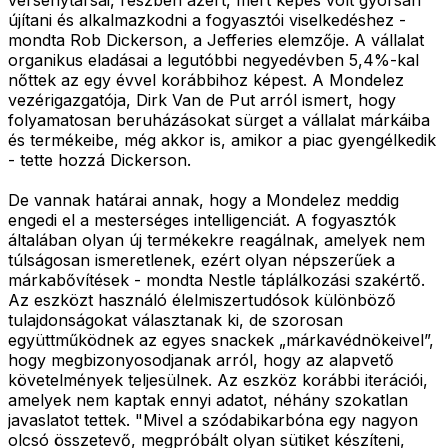
újítani és alkalmazkodni a fogyasztói viselkedéshez -
mondta Rob Dickerson, a Jefferies elemzője. A vállalat
organikus eladásai a legutóbbi negyedévben 5,4%-kal
nőttek az egy évvel korábbihoz képest. A Mondelez
vezérigazgatója, Dirk Van de Put arról ismert, hogy
folyamatosan beruházásokat sürget a vállalat márkáiba
és termékeibe, még akkor is, amikor a piac gyengélkedik
- tette hozzá Dickerson.
De vannak határai annak, hogy a Mondelez meddig
engedi el a mesterséges intelligenciát. A fogyasztók
általában olyan új termékekre reagálnak, amelyek nem
túlságosan ismeretlenek, ezért olyan népszerűek a
márkabővítések - mondta Nestle táplálkozási szakértő.
Az eszközt használó élelmiszertudósok különböző
tulajdonságokat választanak ki, de szorosan
együttműködnek az egyes snackek „márkavédnökeivel”,
hogy megbizonyosodjanak arról, hogy az alapvető
követelmények teljesülnek. Az eszköz korábbi iterációi,
amelyek nem kaptak ennyi adatot, néhány szokatlan
javaslatot tettek. "Mivel a szódabikarbóna egy nagyon
olcsó összetevő, megpróbált olyan sütiket készíteni,