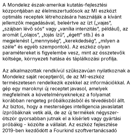
A Mondelez észak-amerikai kutatás-fejlesztési
központjában az élelmiszertudósok az MI eszközt
optimális receptek létrehozására használják a kívánt
jellemzők megadásával, beleértve az ízt („vajas”,
„szájban lévő sós” vagy „vanília intenzitás”, például), az
aromát („olajos”, „tojás ízű”, „égett” stb.) és a
megjelenést („mennyiség”, „kerekdedség”, „milyen a
széle” és egyéb szempontok). Az eszköz olyan
paramétereket is figyelembe vesz, mint az összetevők
költsége, környezeti hatása és táplálkozási profilja.
Az alkalmazottak rendkívül szűkszavúan nyilatkoznak a
Mondelez saját receptjeiről, de az MI-eszköz
természetesen rendelkezik ezekkel az információkkal. A
gép egy maroknyi új receptet javasol, amelyek
megfelelnek a követelményeknek;ez a folyamat
korábban rengeteg próbálkozásból és tévedésből állt.
Az biztos, hogy a mesterséges intelligencia javaslatait
ízpróbáknak vetik alá, de az új termékek négyszer-
ötször gyorsabban jutnak el a kísérleti vagy gyártási
próbákig - közölte a vállalat. Az eszköz fejlesztése
2019-ben kezdődött a Fourkind szoftvertanácsadó