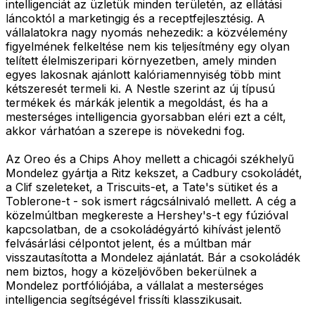
intelligenciát az üzletük minden területén, az ellátási
láncoktól a marketingig és a receptfejlesztésig. A
vállalatokra nagy nyomás nehezedik: a közvélemény
figyelmének felkeltése nem kis teljesítmény egy olyan
telített élelmiszeripari környezetben, amely minden
egyes lakosnak ajánlott kalóriamennyiség több mint
kétszeresét termeli ki. A Nestle szerint az új típusú
termékek és márkák jelentik a megoldást, és ha a
mesterséges intelligencia gyorsabban eléri ezt a célt,
akkor várhatóan a szerepe is növekedni fog.
Az Oreo és a Chips Ahoy mellett a chicagói székhelyű
Mondelez gyártja a Ritz kekszet, a Cadbury csokoládét,
a Clif szeleteket, a Triscuits-et, a Tate's sütiket és a
Toblerone-t - sok ismert rágcsálnivaló mellett. A cég a
közelmúltban megkereste a Hershey's-t egy fúzióval
kapcsolatban, de a csokoládégyártó kihívást jelentő
felvásárlási célpontot jelent, és a múltban már
visszautasította a Mondelez ajánlatát. Bár a csokoládék
nem biztos, hogy a közeljövőben bekerülnek a
Mondelez portfóliójába, a vállalat a mesterséges
intelligencia segítségével frissíti klasszikusait.