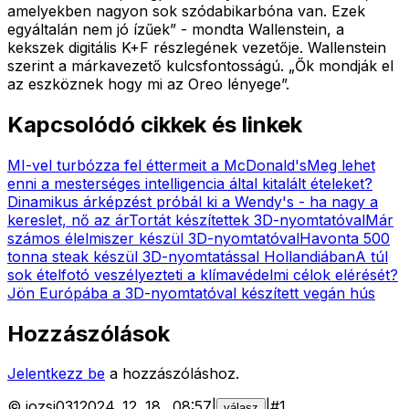
amelyekben nagyon sok szódabikarbóna van. Ezek
egyáltalán nem jó ízűek” - mondta Wallenstein, a
kekszek digitális K+F részlegének vezetője. Wallenstein
szerint a márkavezető kulcsfontosságú. „Ők mondják el
az eszköznek hogy mi az Oreo lényege”.
Kapcsolódó cikkek és linkek
MI-vel turbózza fel éttermeit a McDonald's
Meg lehet
enni a mesterséges intelligencia által kitalált ételeket?
Dinamikus árképzést próbál ki a Wendy's - ha nagy a
kereslet, nő az ár
Tortát készítettek 3D-nyomtatóval
Már
számos élelmiszer készül 3D-nyomtatóval
Havonta 500
tonna steak készül 3D-nyomtatással Hollandiában
A túl
sok ételfotó veszélyezteti a klímavédelmi célok elérését?
Jön Európába a 3D-nyomtatóval készített vegán hús
Hozzászólások
Jelentkezz be
a hozzászóláshoz.
©
jozsi031
2024. 12. 18.
.
08:57
|
|
#
1
válasz