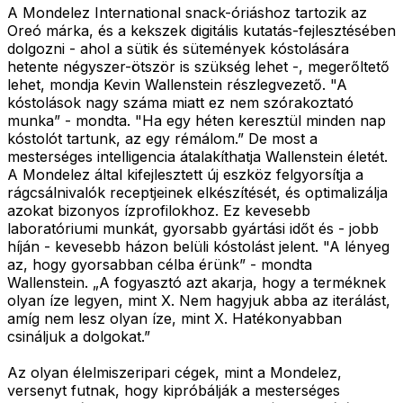
A Mondelez International snack-óriáshoz tartozik az
Oreó márka, és a kekszek digitális kutatás-fejlesztésében
dolgozni - ahol a sütik és sütemények kóstolására
hetente négyszer-ötször is szükség lehet -, megerőltető
lehet, mondja Kevin Wallenstein részlegvezető. "A
kóstolások nagy száma miatt ez nem szórakoztató
munka” - mondta. "Ha egy héten keresztül minden nap
kóstolót tartunk, az egy rémálom.” De most a
mesterséges intelligencia átalakíthatja Wallenstein életét.
A Mondelez által kifejlesztett új eszköz felgyorsítja a
rágcsálnivalók receptjeinek elkészítését, és optimalizálja
azokat bizonyos ízprofilokhoz. Ez kevesebb
laboratóriumi munkát, gyorsabb gyártási időt és - jobb
híján - kevesebb házon belüli kóstolást jelent. "A lényeg
az, hogy gyorsabban célba érünk” - mondta
Wallenstein. „A fogyasztó azt akarja, hogy a terméknek
olyan íze legyen, mint X. Nem hagyjuk abba az iterálást,
amíg nem lesz olyan íze, mint X. Hatékonyabban
csináljuk a dolgokat.”
Az olyan élelmiszeripari cégek, mint a Mondelez,
versenyt futnak, hogy kipróbálják a mesterséges