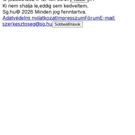
Ki nem shalja le,eddig sem kedveltem.
Sg
.hu
©
2026
Minden jog fenntartva.
Adatvédelmi nyilatkozat
Impresszum
Fórum
E-mail:
szerkesztoseg@sg.hu
Sütibeállítások