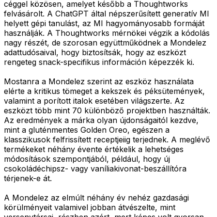
céggel közösen, amelyet később a Thoughtworks
felvásárolt. A ChatGPT által népszerűsített generatív MI
helyett gépi tanulást, az MI hagyományosabb formáját
használják. A Thoughtworks mérnökei végzik a kódolás
nagy részét, de szorosan együttműködnek a Mondelez
adattudósaival, hogy biztosítsák, hogy az eszközt
rengeteg snack-specifikus információn képezzék ki.
Mostanra a Mondelez szerint az eszköz használata
elérte a kritikus tömeget a kekszek és péksütemények,
valamint a porított italok esetében világszerte. Az
eszközt több mint 70 különböző projektben használták.
Az eredmények a márka olyan újdonságaitól kezdve,
mint a gluténmentes Golden Oreo, egészen a
klasszikusok felfrissített receptjeiig terjednek. A meglévő
termékeket néhány évente értékelik a lehetséges
módosítások szempontjából, például, hogy új
csokoládéchipsz- vagy vaníliakivonat-beszállítóra
térjenek-e át.
A Mondelez az elmúlt néhány év nehéz gazdasági
körülményeit valamivel jobban átvészelte, mint
versenytársai, részben azért, mert képes volt gyorsan