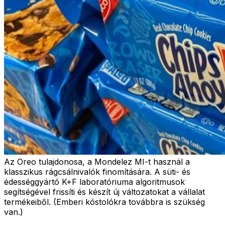
Az Oreo tulajdonosa, a Mondelez MI-t használ a
klasszikus rágcsálnivalók finomítására. A süti- és
édességgyártó K+F laboratóriuma algoritmusok
segítségével frissíti és készít új változatokat a vállalat
termékeiből. (Emberi kóstolókra továbbra is szükség
van.)