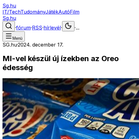
Sg.hu
IT/Tech
Tudomány
Játék
Autó
Film
Sg.hu
·
fórum
·
RSS
·
hírlevél
·
·
...
Menü
SG.hu
·
2024. december 17.
MI-vel készül új ízekben az Oreo
édesség