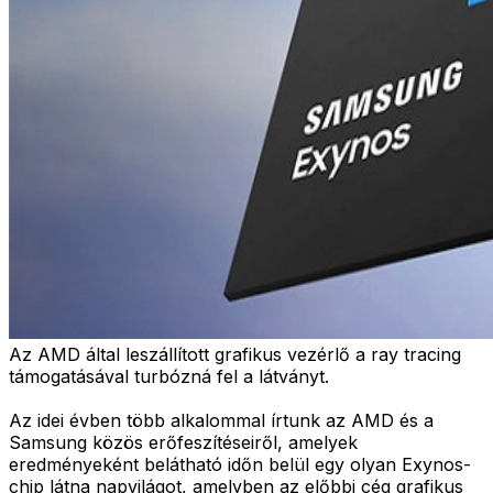
Az AMD által leszállított grafikus vezérlő a ray tracing
támogatásával turbózná fel a látványt.
Az idei évben több alkalommal írtunk az AMD és a
Samsung közös erőfeszítéseiről, amelyek
eredményeként belátható időn belül egy olyan Exynos-
chip látna napvilágot, amelyben az előbbi cég grafikus