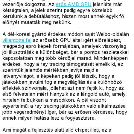
vezérlője dolgozna. Az
erős AMD GPU
jelenléte már
kétségtelen, a jelek szerint pedig egyre közelebb
kerülünk a debütáláshoz, hiszen most ennek egyik fő
előnyét mutatták meg nekünk.
A dél-koreai gyártó érdekes módon saját Weibo-oldalán
villantotta fel
az erősebb GPU által ígért előrelépést,
mégpedig apró képek formájában, amelyek viszonylag
jól illusztrálják a különbséget, bár a pontos részletekkel
kapcsolatban még több kérdőjel marad. Mindenképpen
érdekes, hogy a ray tracing támogatását emelik ki, ez
szerintük jelentős mértékben javítja majd a
látványvilágot, a képeken pedig jól látszik, hogy a
játékokban javulni fog a megvilágítás és a különböző
effektek színvonala, jóllehet azt nem fejtik ki, hogy az
első felvételen miért hiányzik az a lángoló autó, amely
hirtelen felbukkan a másodikon. A cél viszont
egyértelmű: a ray tracing játékokban való alkalmazása
jobb végeredményt ígér, bár az erősen kérdéses, hogy
ennek milyen hatása lesz a fogyasztásra.
Ami magát a fejlesztés alatt álló chipet illeti, ez a