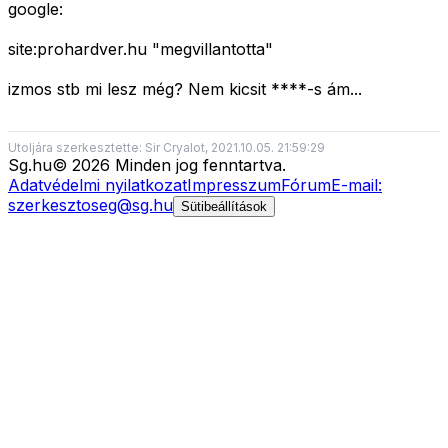
google:
site:prohardver.hu "megvillantotta"
izmos stb mi lesz még? Nem kicsit ****-s ám...
Utoljára szerkesztette: Sir Cryalot, 2021.10.05. 21:59:29
Sg
.hu
©
2026
Minden jog fenntartva.
Adatvédelmi nyilatkozat
Impresszum
Fórum
E-mail:
szerkesztoseg@sg.hu
Sütibeállítások