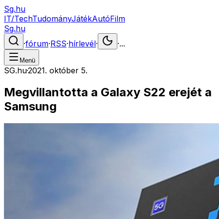
Sg.hu
IT/Tech
Tudomány
Játék
Autó
Film
Sg.hu
·
fórum
·
RSS
·
hírlevél
·
·
...
Menü
SG.hu
·
2021. október 5.
Megvillantotta a Galaxy S22 erejét a
Samsung