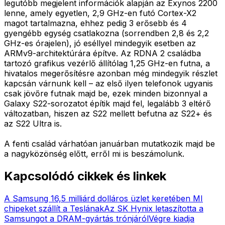
legutóbb megjelent információk alapján az Exynos 2200
lenne, amely egyetlen, 2,9 GHz-en futó Cortex-X2
magot tartalmazna, ehhez pedig 3 erősebb és 4
gyengébb egység csatlakozna (sorrendben 2,8 és 2,2
GHz-es órajelen), jó eséllyel mindegyik esetben az
ARMv9-architektúrára építve. Az RDNA 2 családba
tartozó grafikus vezérlő állítólag 1,25 GHz-en futna, a
hivatalos megerősítésre azonban még mindegyik részlet
kapcsán várnunk kell – az első ilyen telefonok ugyanis
csak jövőre futnak majd be, ezek minden bizonnyal a
Galaxy S22-sorozatot építik majd fel, legalább 3 eltérő
változatban, hiszen az S22 mellett befutna az S22+ és
az S22 Ultra is.
A fenti család várhatóan januárban mutatkozik majd be
a nagyközönség előtt, erről mi is beszámolunk.
Kapcsolódó cikkek és linkek
A Samsung 16,5 milliárd dolláros üzlet keretében MI
chipeket szállít a Teslának
Az SK Hynix letaszította a
Samsungot a DRAM-gyártás trónjáról
Végre kiadja