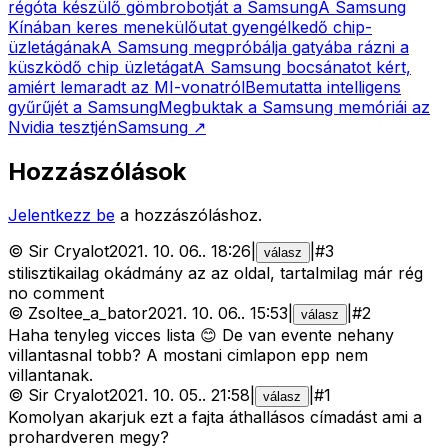
régóta készülő gömbrobotját a Samsung
A Samsung
Kínában keres menekülőutat gyengélkedő chip-
üzletágának
A Samsung megpróbálja gatyába rázni a
küszködő chip üzletágat
A Samsung bocsánatot kért,
amiért lemaradt az MI-vonatról
Bemutatta intelligens
gyűrűjét a Samsung
Megbuktak a Samsung memóriái az
Nvidia tesztjén
Samsung
↗
Hozzászólások
Jelentkezz be
a hozzászóláshoz.
©
Sir Cryalot
2021. 10. 06.
.
18:26
|
|
#
3
válasz
stilisztikailag okádmány az az oldal, tartalmilag már rég
no comment
©
Zsoltee_a_bator
2021. 10. 06.
.
15:53
|
|
#
2
válasz
Haha tenyleg vicces lista 😊 De van evente nehany
villantasnal tobb? A mostani cimlapon epp nem
villantanak.
©
Sir Cryalot
2021. 10. 05.
.
21:58
|
|
#
1
válasz
Komolyan akarjuk ezt a fajta áthallásos címadást ami a
prohardveren megy?