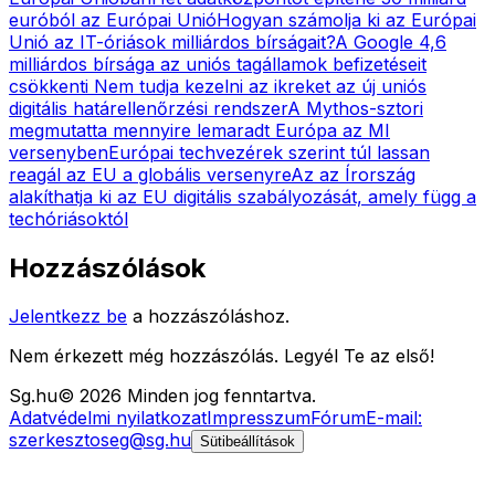
euróból az Európai Unió
Hogyan számolja ki az Európai
Unió az IT-óriások milliárdos bírságait?
A Google 4,6
milliárdos bírsága az uniós tagállamok befizetéseit
csökkenti
Nem tudja kezelni az ikreket az új uniós
digitális határellenőrzési rendszer
A Mythos-sztori
megmutatta mennyire lemaradt Európa az MI
versenyben
Európai techvezérek szerint túl lassan
reagál az EU a globális versenyre
Az az Írország
alakíthatja ki az EU digitális szabályozását, amely függ a
techóriásoktól
Hozzászólások
Jelentkezz be
a hozzászóláshoz.
Nem érkezett még hozzászólás. Legyél Te az első!
Sg
.hu
©
2026
Minden jog fenntartva.
Adatvédelmi nyilatkozat
Impresszum
Fórum
E-mail:
szerkesztoseg@sg.hu
Sütibeállítások