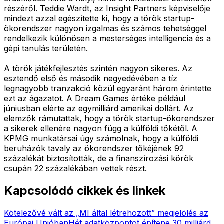
részéről. Teddie Wardt, az Insight Partners képviselője
mindezt azzal egészítette ki, hogy a török startup-
ökorendszer nagyon izgalmas és számos tehetséggel
rendelkezik különösen a mesterséges intelligencia és a
gépi tanulás területén.
A török játékfejlesztés szintén nagyon sikeres. Az
esztendő első és második negyedévében a tíz
legnagyobb tranzakció közül egyaránt három érintette
ezt az ágazatot. A Dream Games értéke például
júniusban elérte az egymilliárd amerikai dollárt. Az
elemzők rámutattak, hogy a török startup-ökorendszer
a sikerek ellenére nagyon függ a külföldi tőkétől. A
KPMG munkatársai úgy számolnak, hogy a külföldi
beruházók tavaly az ökorendszer tőkéjének 92
százalékát biztosították, de a finanszírozási körök
csupán 22 százalékában vettek részt.
Kapcsolódó cikkek és linkek
Kötelezővé vált az „MI által létrehozott” megjelölés az
Európai Unióban
Hét adatközpontot építene 30 milliárd