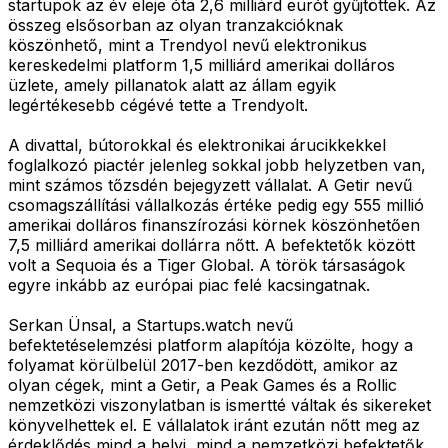
startupok az év eleje óta 2,6 milliárd eurót gyűjtöttek. Az
összeg elsősorban az olyan tranzakcióknak
köszönhető, mint a Trendyol nevű elektronikus
kereskedelmi platform 1,5 milliárd amerikai dolláros
üzlete, amely pillanatok alatt az állam egyik
legértékesebb cégévé tette a Trendyolt.
A divattal, bútorokkal és elektronikai árucikkekkel
foglalkozó piactér jelenleg sokkal jobb helyzetben van,
mint számos tőzsdén bejegyzett vállalat. A Getir nevű
csomagszállítási vállalkozás értéke pedig egy 555 millió
amerikai dolláros finanszírozási körnek köszönhetően
7,5 milliárd amerikai dollárra nőtt. A befektetők között
volt a Sequoia és a Tiger Global. A török társaságok
egyre inkább az európai piac felé kacsingatnak.
Serkan Ünsal, a Startups.watch nevű
befektetéselemzési platform alapítója közölte, hogy a
folyamat körülbelül 2017-ben kezdődött, amikor az
olyan cégek, mint a Getir, a Peak Games és a Rollic
nemzetközi viszonylatban is ismertté váltak és sikereket
könyvelhettek el. E vállalatok iránt ezután nőtt meg az
érdeklődés mind a helyi, mind a nemzetközi befektetők