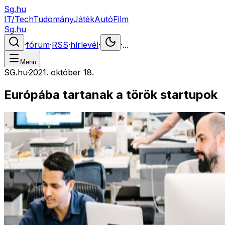
Sg.hu
IT/Tech
Tudomány
Játék
Autó
Film
Sg.hu
·
fórum
·
RSS
·
hírlevél
·
·
...
Menü
SG.hu
·
2021. október 18.
Európába tartanak a török startupok