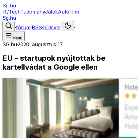
Sg.hu
IT/Tech
Tudomány
Játék
Autó
Film
Sg.hu
·
fórum
·
RSS
·
hírlevél
·
·
...
Menü
SG.hu
·
2020. augusztus 17.
EU - startupok nyújtottak be
kartellvádat a Google ellen