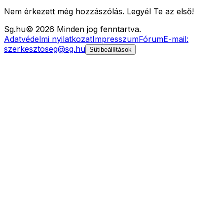
Nem érkezett még hozzászólás. Legyél Te az első!
Sg
.hu
©
2026
Minden jog fenntartva.
Adatvédelmi nyilatkozat
Impresszum
Fórum
E-mail:
szerkesztoseg@sg.hu
Sütibeállítások