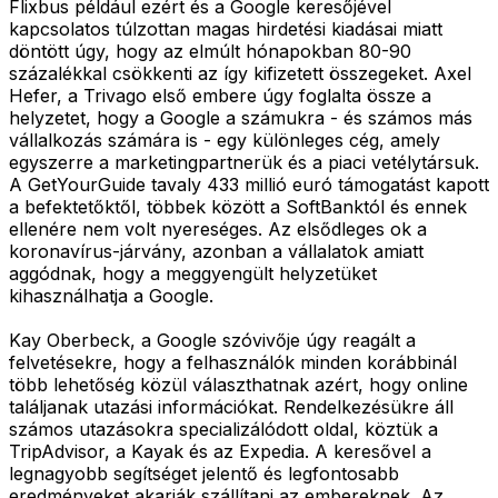
Flixbus például ezért és a Google keresőjével
kapcsolatos túlzottan magas hirdetési kiadásai miatt
döntött úgy, hogy az elmúlt hónapokban 80-90
százalékkal csökkenti az így kifizetett összegeket. Axel
Hefer, a Trivago első embere úgy foglalta össze a
helyzetet, hogy a Google a számukra - és számos más
vállalkozás számára is - egy különleges cég, amely
egyszerre a marketingpartnerük és a piaci vetélytársuk.
A GetYourGuide tavaly 433 millió euró támogatást kapott
a befektetőktől, többek között a SoftBanktól és ennek
ellenére nem volt nyereséges. Az elsődleges ok a
koronavírus-járvány, azonban a vállalatok amiatt
aggódnak, hogy a meggyengült helyzetüket
kihasználhatja a Google.
Kay Oberbeck, a Google szóvivője úgy reagált a
felvetésekre, hogy a felhasználók minden korábbinál
több lehetőség közül választhatnak azért, hogy online
találjanak utazási információkat. Rendelkezésükre áll
számos utazásokra specializálódott oldal, köztük a
TripAdvisor, a Kayak és az Expedia. A keresővel a
legnagyobb segítséget jelentő és legfontosabb
eredményeket akarják szállítani az embereknek. Az