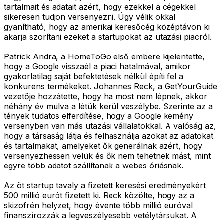
tartalmait és adatait azért, hogy ezekkel a cégekkel
sikeresen tudjon versenyezni. Úgy vélik okkal
gyanítható, hogy az amerikai keresőcég középtávon ki
akarja szorítani ezeket a startupokat az utazási piacról.
Patrick Andrä, a HomeToGo első embere kijelentette,
hogy a Google visszaél a piaci hatalmával, amikor
gyakorlatilag saját befektetések nélkül építi fel a
konkurens termékeket. Johannes Reck, a GetYourGuide
vezetője hozzátette, hogy ha most nem lépnek, akkor
néhány év múlva a létük kerül veszélybe. Szerinte az a
tények tudatos elferdítése, hogy a Google kemény
versenyben van más utazási vállalatokkal. A valóság az,
hogy a társaság látja és felhasználja azokat az adatokat
és tartalmakat, amelyeket ők generálnak azért, hogy
versenyezhessen velük és ők nem tehetnek mást, mint
egyre több adatot szállítanak a webes óriásnak.
Az öt startup tavaly a fizetett keresési eredményekért
500 millió eurót fizetett ki. Reck közölte, hogy az a
skizofrén helyzet, hogy évente több millió euróval
finanszírozzák a legveszélyesebb vetélytársukat. A