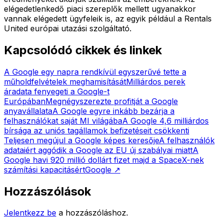
elégedetlenkedő piaci szereplők mellett ugyanakkor
vannak elégedett ügyfeleik is, az egyik például a Rentals
United európai utazási szolgáltató.
Kapcsolódó cikkek és linkek
A Google egy napra rendkívül egyszerűvé tette a
műholdfelvételek meghamisítását
Milliárdos perek
áradata fenyegeti a Google-t
Európában
Megnégyszerezte profitját a Google
anyavállalata
A Google egyre inkább bezárja a
felhasználókat saját MI világába
A Google 4,6 milliárdos
bírsága az uniós tagállamok befizetéseit csökkenti
Teljesen megújul a Google képes keresője
A felhasználók
adataiért aggódik a Google az EU új szabályai miatt
A
Google havi 920 millió dollárt fizet majd a SpaceX-nek
számítási kapacitásért
Google
↗
Hozzászólások
Jelentkezz be
a hozzászóláshoz.