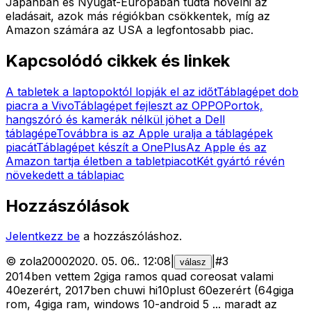
Japánban és Nyugat-Európában tudta növelni az
eladásait, azok más régiókban csökkentek, míg az
Amazon számára az USA a legfontosabb piac.
Kapcsolódó cikkek és linkek
A tabletek a laptopoktól lopják el az időt
Táblagépet dob
piacra a Vivo
Táblagépet fejleszt az OPPO
Portok,
hangszóró és kamerák nélkül jöhet a Dell
táblagépe
Továbbra is az Apple uralja a táblagépek
piacát
Táblagépet készít a OnePlus
Az Apple és az
Amazon tartja életben a tabletpiacot
Két gyártó révén
növekedett a táblapiac
Hozzászólások
Jelentkezz be
a hozzászóláshoz.
©
zola2000
2020. 05. 06.
.
12:08
|
|
#
3
válasz
2014ben vettem 2giga ramos quad coreosat valami
40ezerért, 2017ben chuwi hi10plust 60ezerért (64giga
rom, 4giga ram, windows 10-android 5 ... maradt az