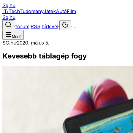
Sg.hu
IT/Tech
Tudomány
Játék
Autó
Film
Sg.hu
·
fórum
·
RSS
·
hírlevél
·
·
...
Menü
SG.hu
·
2020. május 5.
Kevesebb táblagép fogy