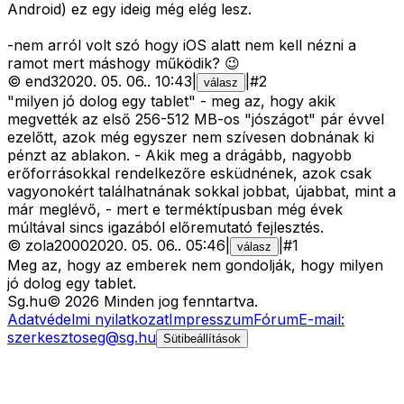
Android) ez egy ideig még elég lesz.
-nem arról volt szó hogy iOS alatt nem kell nézni a
ramot mert máshogy működik? 😉
©
end3
2020. 05. 06.
.
10:43
|
|
#
2
válasz
"milyen jó dolog egy tablet" - meg az, hogy akik
megvették az első 256-512 MB-os "jószágot" pár évvel
ezelőtt, azok még egyszer nem szívesen dobnának ki
pénzt az ablakon. - Akik meg a drágább, nagyobb
erőforrásokkal rendelkezőre esküdnének, azok csak
vagyonokért találhatnának sokkal jobbat, újabbat, mint a
már meglévő, - mert e terméktípusban még évek
múltával sincs igazából előremutató fejlesztés.
©
zola2000
2020. 05. 06.
.
05:46
|
|
#
1
válasz
Meg az, hogy az emberek nem gondolják, hogy milyen
jó dolog egy tablet.
Sg
.hu
©
2026
Minden jog fenntartva.
Adatvédelmi nyilatkozat
Impresszum
Fórum
E-mail:
szerkesztoseg@sg.hu
Sütibeállítások