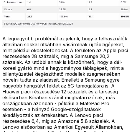
A legnagyobb problémát az jelenti, hogy a felhasználók
általában sokkal ritkábban vásárolnak új táblagépeket,
mint például okostelefonokat. A területen az Apple piaci
részesedése 28 százalék, míg a Samsungé 20,2
százalék. Az utóbbi annak is köszönhető, hogy a dél-
koreai gyártó mind a hagyományos táblagépek, mint a
billentyűzettel kiegészíthető modellek szegmensében
növelni tudta az eladásait. Emellett a Samsung egyre
nagyobb hangsúlyt fektet az 5G-támogatásra is. A
Huawei piaci részesedése 12 százalék és a társaság
elsősorban Kínában számít meghatározónak, más
országokban azonban - például a MatePad Pro
esetében - a hiányzó Google-szolgáltatások
akadályozzák az értékesítést. A Lenovo piaci
részesedése 6,4, míg az Amazoné 5,8 százalék. A
Lenovo elsősorban az Amerikai Egyesült Államokban,