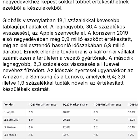
negyedévekhez képest sokkal többet értékesíthetnek
ezekből a készülékekből.
Globális viszonylatban 18,1 százalékkal kevesebb
táblagépet adtak el. A legnagyobb, 30,4 százalékos
visszaesést, az Apple szenvedte el. A konszern 2019
első negyedévében még 9,9 millió eszközt értékesített,
míg az idei esztendő hasonló időszakában 6,9 millió
darabot. Ennek ellenére továbbra is a kaliforniai vállalat
számít ezen a területen a vezető gyártónak. A második
legnagyobb, 8,3 százalékos visszaesés a Huawei
nevéhez fűződött. Az időszak nyertesei ugyanakkor az
Amazon, a Samsung és a Lenovo, amelyek 6,4; 3,9,
illetve 1,9 százalékkal tudták növelni az értékesített
készülékeik számát.