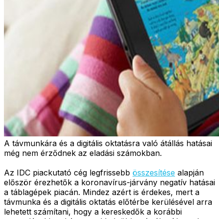
A távmunkára és a digitális oktatásra való átállás hatásai
még nem érződnek az eladási számokban.
Az IDC piackutató cég legfrissebb
összesítése
alapján
először érezhetők a koronavírus-járvány negatív hatásai
a táblagépek piacán. Mindez azért is érdekes, mert a
távmunka és a digitális oktatás előtérbe kerülésével arra
lehetett számítani, hogy a kereskedők a korábbi