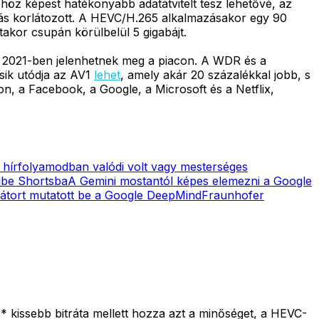
höz képest hatékonyabb adatátvitelt tesz lehetővé, az
itás korlátozott. A HEVC/H.265 alkalmazásakor egy 90
akor csupán körülbelül 5 gigabájt.
ig 2021-ben jelenhetnek meg a piacon. A WDR és a
sik utódja az AV1
lehet
, amely akár 20 százalékkal jobb, s
n, a Facebook, a Google, a Microsoft és a Netflix,
 hírfolyamodban valódi volt vagy mesterséges
ube Shortsba
A Gemini mostantól képes elemezni a Google
rátort mutatott be a Google DeepMind
Fraunhofer
3* kissebb bitráta mellett hozza azt a minőséget, a HEVC-