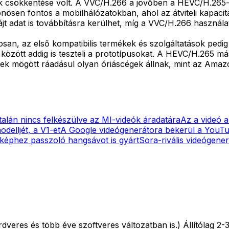
égek csökkentése volt. A VVC/H.266 a jövőben a HEVC/H.265-
lönösen fontos a mobilhálózatokban, ahol az átviteli kapac
t adat is továbbításra kerülhet, míg a VVC/H.266 használat
osan, az első kompatibilis termékek és szolgáltatások ped
özött addig is teszteli a prototípusokat. A HEVC/H.265 má
ek mögött ráadásul olyan óriáscégek állnak, mint az Amazo
ltalán nincs felkészülve az MI-videók áradatára
Az a videó a
delljét, a V1-et
A Google videógenerátora bekerül a YouT
 képhez passzoló hangsávot is gyárt
Sora-rivális videógene
veres és több éve szoftveres változatban is.) Állítólag 2-