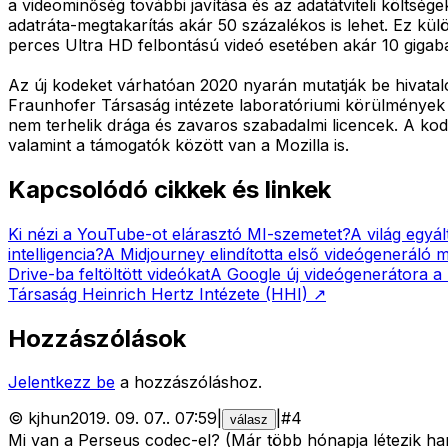
a videominőség további javítása és az adatátviteli költs
adatráta-megtakarítás akár 50 százalékos is lehet. Ez kü
perces Ultra HD felbontású videó esetében akár 10 gigabáj
Az új kodeket várhatóan 2020 nyarán mutatják be hivatal
Fraunhofer Társaság intézete laboratóriumi körülmények k
nem terhelik drága és zavaros szabadalmi licencek. A kod
valamint a támogatók között van a Mozilla is.
Kapcsolódó cikkek és linkek
Ki nézi a YouTube-ot elárasztó MI-szemetet?
A világ egyá
intelligencia?
A Midjourney elindította első videógeneráló mo
Drive-ba feltöltött videókat
A Google új videógenerátora a
Társaság Heinrich Hertz Intézete (HHI)
↗
Hozzászólások
Jelentkezz be
a hozzászóláshoz.
©
kjhun
2019. 09. 07.
.
07:59
|
|
#
4
válasz
Mi van a Perseus codec-el? (Már több hónapja létezik hard