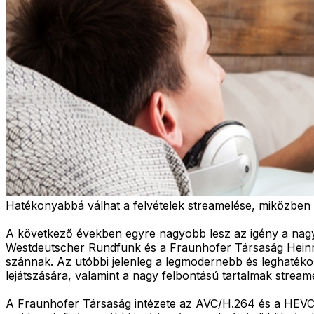
Hatékonyabbá válhat a felvételek streamelése, miközben a
A következő években egyre nagyobb lesz az igény a nagy
Westdeutscher Rundfunk és a Fraunhofer Társaság Heinr
szánnak. Az utóbbi jelenleg a legmodernebb és leghatéko
lejátszására, valamint a nagy felbontású tartalmak stream
A Fraunhofer Társaság intézete az AVC/H.264 és a HEVC/H