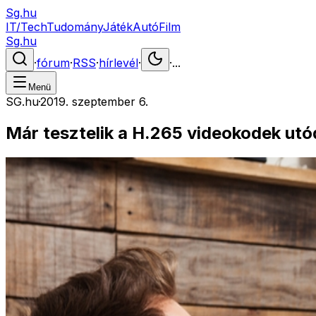
Sg.hu
IT/Tech
Tudomány
Játék
Autó
Film
Sg.hu
·
fórum
·
RSS
·
hírlevél
·
·
...
Menü
SG.hu
·
2019. szeptember 6.
Már tesztelik a H.265 videokodek utó