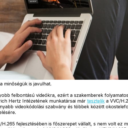
 minőségük is javulhat.
obb felbontású videókra, ezért a szakemberek folyamatosa
ich Hertz Intézetének munkatársai már
tesztelik
a VVC/H.2
nyabb videokódolási szabvány és többek között okostelefo
elésére.
.265 fejlesztésében is főszerepet vállalt, s nem volt ez 