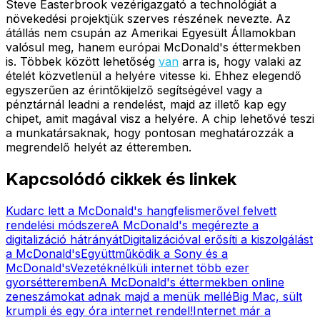
Steve Easterbrook vezérigazgató a technológiát a
növekedési projektjük szerves részének nevezte. Az
átállás nem csupán az Amerikai Egyesült Államokban
valósul meg, hanem európai McDonald's éttermekben
is. Többek között lehetőség
van
arra is, hogy valaki az
ételét közvetlenül a helyére vitesse ki. Ehhez elegendő
egyszerűen az érintőkijelző segítségével vagy a
pénztárnál leadni a rendelést, majd az illető kap egy
chipet, amit magával visz a helyére. A chip lehetővé teszi
a munkatársaknak, hogy pontosan meghatározzák a
megrendelő helyét az étteremben.
Kapcsolódó cikkek és linkek
Kudarc lett a McDonald's hangfelismerővel felvett
rendelési módszere
A McDonald's megérezte a
digitalizáció hátrányát
Digitalizációval erősíti a kiszolgálást
a McDonald's
Együttműködik a Sony és a
McDonald's
Vezetéknélküli internet több ezer
gyorsétteremben
A McDonald's éttermekben online
zeneszámokat adnak majd a menük mellé
Big Mac, sült
krumpli és egy óra internet rendel!
Internet már a