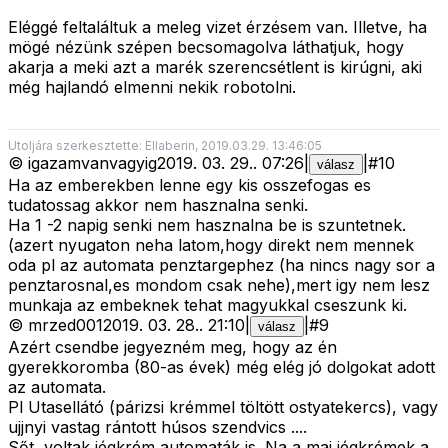
Eléggé feltaláltuk a meleg vizet érzésem van. Illetve, ha
mögé nézünk szépen becsomagolva láthatjuk, hogy
akarja a meki azt a marék szerencsétlent is kirúgni, aki
még hajlandó elmenni nekik robotolni.
Utoljára szerkesztette: Ellaberin, 2019.03.29. 13:46:05
©
igazamvanvagyig
2019. 03. 29.
.
07:26
|
|
#
10
válasz
Ha az emberekben lenne egy kis osszefogas es
tudatossag akkor nem hasznalna senki.
Ha 1 -2 napig senki nem hasznalna be is szuntetnek.
(azert nyugaton neha latom,hogy direkt nem mennek
oda pl az automata penztargephez (ha nincs nagy sor a
penztarosnal,es mondom csak nehe),mert igy nem lesz
munkaja az embeknek tehat magyukkal cseszunk ki.
©
mrzed001
2019. 03. 28.
.
21:10
|
|
#
9
válasz
Azért csendbe jegyezném meg, hogy az én
gyerekkoromba (80-as évek) még elég jó dolgokat adott
az automata.
Pl Utasellátó (párizsi krémmel töltött ostyatekercs), vagy
ujjnyi vastag rántott húsos szendvics ....
Sőt, voltak jégkrém automaták is. Na a mai jégkrémek a