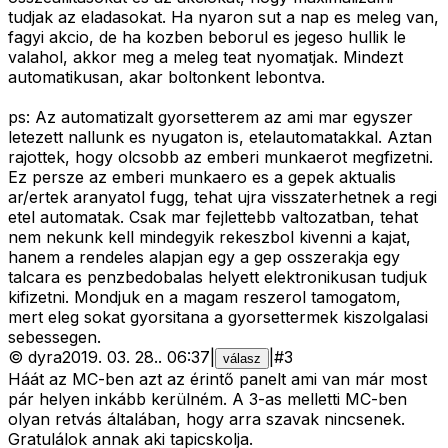
tudjak az eladasokat. Ha nyaron sut a nap es meleg van,
fagyi akcio, de ha kozben beborul es jegeso hullik le
valahol, akkor meg a meleg teat nyomatjak. Mindezt
automatikusan, akar boltonkent lebontva.
ps: Az automatizalt gyorsetterem az ami mar egyszer
letezett nallunk es nyugaton is, etelautomatakkal. Aztan
rajottek, hogy olcsobb az emberi munkaerot megfizetni.
Ez persze az emberi munkaero es a gepek aktualis
ar/ertek aranyatol fugg, tehat ujra visszaterhetnek a regi
etel automatak. Csak mar fejlettebb valtozatban, tehat
nem nekunk kell mindegyik rekeszbol kivenni a kajat,
hanem a rendeles alapjan egy a gep osszerakja egy
talcara es penzbedobalas helyett elektronikusan tudjuk
kifizetni. Mondjuk en a magam reszerol tamogatom,
mert eleg sokat gyorsitana a gyorsettermek kiszolgalasi
sebessegen.
©
dyra
2019. 03. 28.
.
06:37
|
|
#
3
válasz
Háát az MC-ben azt az érintő panelt ami van már most
pár helyen inkább kerülném. A 3-as melletti MC-ben
olyan retvás általában, hogy arra szavak nincsenek.
Gratulálok annak aki tapicskolja.