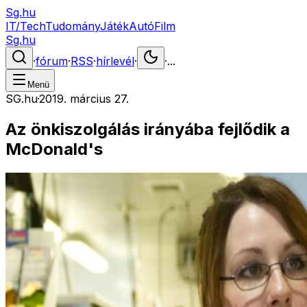
Sg.hu
IT/Tech
Tudomány
Játék
Autó
Film
Sg.hu
·
fórum
·
RSS
·
hírlevél
·
·
...
Menü
SG.hu
·
2019. március 27.
Az önkiszolgálás irányába fejlődik a
McDonald's