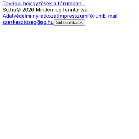
További bejegyzések a fórumban...
Sg
.hu
©
2026
Minden jog fenntartva.
Adatvédelmi nyilatkozat
Impresszum
Fórum
E-mail:
szerkesztoseg@sg.hu
Sütibeállítások