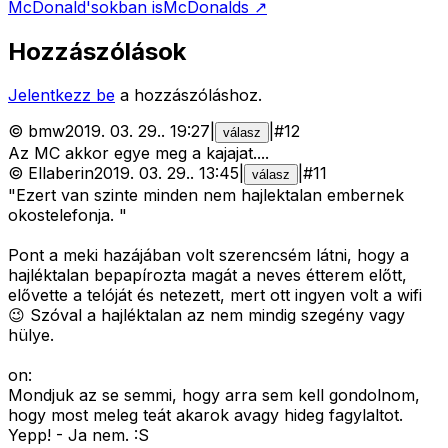
McDonald'sokban is
McDonalds
↗
Hozzászólások
Jelentkezz be
a hozzászóláshoz.
©
bmw
2019. 03. 29.
.
19:27
|
|
#
12
válasz
Az MC akkor egye meg a kajajat....
©
Ellaberin
2019. 03. 29.
.
13:45
|
|
#
11
válasz
"Ezert van szinte minden nem hajlektalan embernek
okostelefonja. "
Pont a meki hazájában volt szerencsém látni, hogy a
hajléktalan bepapírozta magát a neves étterem előtt,
elővette a telóját és netezett, mert ott ingyen volt a wifi
😉 Szóval a hajléktalan az nem mindig szegény vagy
hülye.
on:
Mondjuk az se semmi, hogy arra sem kell gondolnom,
hogy most meleg teát akarok avagy hideg fagylaltot.
Yepp! - Ja nem. :S