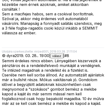
közelébe nem érnek azoknak, amiket akkoriban
csináltak !
Sem a macifejes habos, sem a csokival borítottnak.
Szóval ja, akkor még érdemes volt automatából
vásárolni. Manapság a fonnyadt salátás szendvics, meg
a 3 féle fogba-ragadós csoki közül inkább a SEMMIT
válassza az ember.
Utoljára szerkesztette: mrzed001, 2019.03.28. 21:11:04
©
dyra
2019. 03. 28.
.
19:00
|
|
#
8
válasz
Semmi érdekes nincs ebben. Lényegében kiszervezik a
pénztáros és a rendelésfelvevő munkáját a vendégnek.
Te intézed magadnak a rendelést és a fizetést is.
Cserébe nem kell sorba állnod. Az automatizált ajánlatok
már a bullshit része. Mókus vakításnak jó. Gondolom
idővel a begyüjtött adatoknak köszönhetően csak
megnyomod a "szokásos" gombot bemész a mekibe
kapod a kaját és már semmi mással nem kell
foglalkoznod csak hogy bepakold magadba. 10 év múlva
már az se kell csak bemész a mekibe és kapod a kajád.