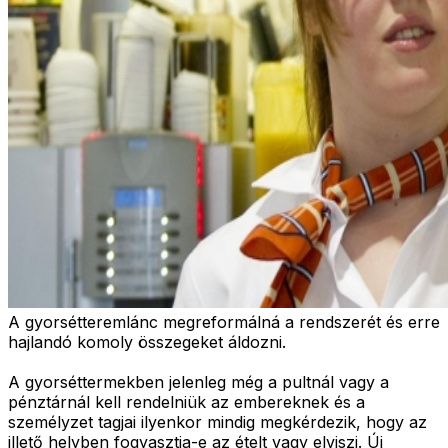
A gyorsétteremlánc megreformálná a rendszerét és erre
hajlandó komoly összegeket áldozni.
A gyorséttermekben jelenleg még a pultnál vagy a
pénztárnál kell rendelniük az embereknek és a
személyzet tagjai ilyenkor mindig megkérdezik, hogy az
illető helyben fogyasztja-e az ételt vagy elviszi. Új