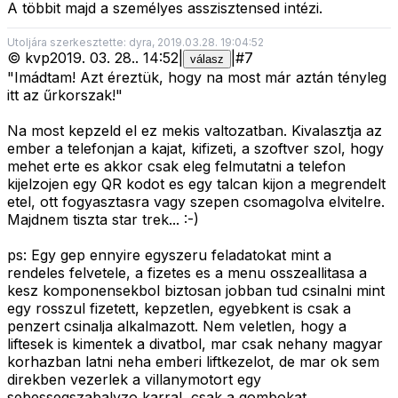
A többit majd a személyes asszisztensed intézi.
Utoljára szerkesztette: dyra, 2019.03.28. 19:04:52
©
kvp
2019. 03. 28.
.
14:52
|
|
#
7
válasz
"Imádtam! Azt éreztük, hogy na most már aztán tényleg
itt az űrkorszak!"
Na most kepzeld el ez mekis valtozatban. Kivalasztja az
ember a telefonjan a kajat, kifizeti, a szoftver szol, hogy
mehet erte es akkor csak eleg felmutatni a telefon
kijelzojen egy QR kodot es egy talcan kijon a megrendelt
etel, ott fogyasztasra vagy szepen csomagolva elvitelre.
Majdnem tiszta star trek... :-)
ps: Egy gep ennyire egyszeru feladatokat mint a
rendeles felvetele, a fizetes es a menu osszeallitasa a
kesz komponensekbol biztosan jobban tud csinalni mint
egy rosszul fizetett, kepzetlen, egyebkent is csak a
penzert csinalja alkalmazott. Nem veletlen, hogy a
liftesek is kimentek a divatbol, mar csak nehany magyar
korhazban latni neha emberi liftkezelot, de mar ok sem
direkben vezerlek a villanymotort egy
sebessegszabalyzo karral, csak a gombokat