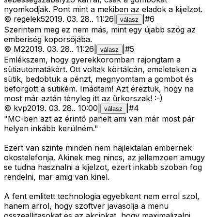
nyomkodjak. Pont mint a mekiben az eladok a kijelzot.
©
regelek5
2019. 03. 28.
.
11:26
|
|
#
6
válasz
Szerintem meg ez nem más, mint egy újabb szög az
emberiség koporsójába.
©
M2
2019. 03. 28.
.
11:26
|
|
#
5
válasz
Emlékszem, hogy gyerekkoromban rajongtam a
sütiautomatákért. Ott voltak körtálcán, emeleteken a
sütik, bedobtuk a pénzt, megnyomtam a gombot és
beforgott a sütikém. Imádtam! Azt éreztük, hogy na
most már aztán tényleg itt az űrkorszak! :-)
©
kvp
2019. 03. 28.
.
10:00
|
|
#
4
válasz
"MC-ben azt az érintő panelt ami van már most pár
helyen inkább kerülném."
Ezert van szinte minden nem hajlektalan embernek
okostelefonja. Akinek meg nincs, az jellemzoen amugy
se tudna hasznalni a kijelzot, ezert inkabb szoban fog
rendelni, mar amig van kinel.
A fent emlitett technologia egyebkent nem errol szol,
hanem arrol, hogy szoftver javasolja a menu
osszeallitasokat es az akciokat, hogy maximalizalni