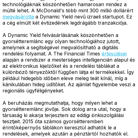
technológiáknak köszönhetően hamarosan mindez a
múlté lehet. A McDonald's több mint 300 millió dollárért
megvásárolta
a Dynamic Yield nevű izraeli startupot. Ez
a cég elmúlt két évtizedének legdrágább tranzakciója.
A Dynamic Yield felvásárlásának köszönhetően a
gyorsétteremlánc egy olyan technológiához jutott,
amelynek a segítségével megvalósítható a digitális
rendelési folyamat. A The Financial Times
értesülései
alapján a rendszer a mesterséges intelligencián alapul és
az elektronikus kijelzőket és a rendelési táblákat a
különböző tényezőktől függően látja el termékekkel. Így
például hidegebb időben eleve meleg teát kínál, míg a
kánikulában hideg üdítőket. Az ajánlat figyelembe veszi a
regionális ügyféligényeket.
A beruházás megmutathatja, hogy milyen lehet a
gyorsétteremlánc jövője. Sok dolog arra utal, hogy a
társaság ki akarja terjeszteni az eddigi önkiszolgálási
tesztjeit. 2015 óta számos gyorsétteremben
érintőképernyős táblákon keresztül adhatók le a
rendelések, amelyek azután a pénztártól hozhatók el.