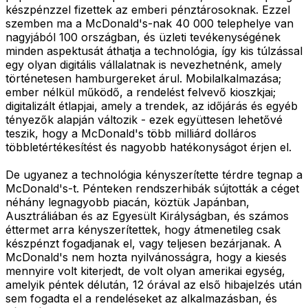
készpénzzel fizettek az emberi pénztárosoknak. Ezzel
szemben ma a McDonald's-nak 40 000 telephelye van
nagyjából 100 országban, és üzleti tevékenységének
minden aspektusát áthatja a technológia, így kis túlzással
egy olyan digitális vállalatnak is nevezhetnénk, amely
történetesen hamburgereket árul. Mobilalkalmazása;
ember nélkül működő, a rendelést felvevő kioszkjai;
digitalizált étlapjai, amely a trendek, az időjárás és egyéb
tényezők alapján változik - ezek együttesen lehetővé
teszik, hogy a McDonald's több milliárd dolláros
többletértékesítést és nagyobb hatékonyságot érjen el.
De ugyanez a technológia kényszerítette térdre tegnap a
McDonald's-t. Pénteken rendszerhibák sújtották a céget
néhány legnagyobb piacán, köztük Japánban,
Ausztráliában és az Egyesült Királyságban, és számos
éttermet arra kényszerítettek, hogy átmenetileg csak
készpénzt fogadjanak el, vagy teljesen bezárjanak. A
McDonald's nem hozta nyilvánosságra, hogy a kiesés
mennyire volt kiterjedt, de volt olyan amerikai egység,
amelyik péntek délután, 12 órával az első hibajelzés után
sem fogadta el a rendeléseket az alkalmazásban, és