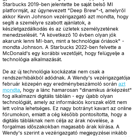
Starbucks 2019-ben jelentette be saját belső MI
platformját, az úgynevezett "Deep Brew"-t, amelyről
akkor Kevin Johnson vezérigazgató azt mondta, hogy
segíti a személyre szabott ajánlatok, a
készletgazdálkodás és az üzletek személyzetének
menedzselését. "A következő 10 évben olyan jók
akarunk lenni MI-ban, mint a technológiai óriások" -
mondta Johnson. A Starbucks 2022-ben felvette a
McDonald's egy korábbi vezetőjét, hogy felügyelje a
technológia alkalmazását.
De az új technológia kockázatai nem csak a
rendszerhibákból adódnak. A Wendy's vezérigazgatója
február közepén egy eredménybeszámoló során
azt
mondta
, hogy a lánc hamarosan "dinamikus árképzést"
fog alkalmazni digitális tábláin - egy újabb olyan
technológiát, amely az információs korszak előtt nem
lett volna lehetséges. Ez nagy botrányt kavart az online
fórumokon, emiatt a cég később pontosította, hogy a
digitális tábláknak nem célja az árak növelése, a
forgalmas időszakokban magasabb árak kiírása. A
Wendy's szerint a vezérigazgató megjegyzései inkább