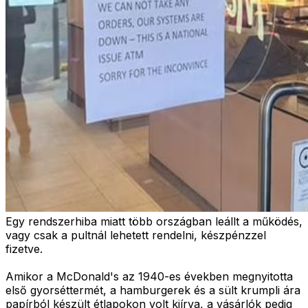
Egy rendszerhiba miatt több országban leállt a működés,
vagy csak a pultnál lehetett rendelni, készpénzzel
fizetve.
Amikor a McDonald's az 1940-es években megnyitotta
első gyorséttermét, a hamburgerek és a sült krumpli ára
papírból készült étlapokon volt kiírva, a vásárlók pedig