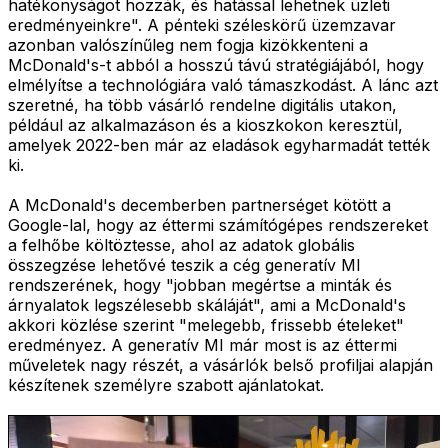
hatékonyságot hozzák, és hatással lehetnek üzleti
eredményeinkre". A pénteki széleskörű üzemzavar
azonban valószínűleg nem fogja kizökkenteni a
McDonald's-t abból a hosszú távú stratégiájából, hogy
elmélyítse a technológiára való támaszkodást. A lánc azt
szeretné, ha több vásárló rendelne digitális utakon,
például az alkalmazáson és a kioszkokon keresztül,
amelyek 2022-ben már az eladások egyharmadát tették
ki.
A McDonald's decemberben partnerséget kötött a
Google-lal, hogy az éttermi számítógépes rendszereket
a felhőbe költöztesse, ahol az adatok globális
összegzése lehetővé teszik a cég generatív MI
rendszerének, hogy "jobban megértse a minták és
árnyalatok legszélesebb skáláját", ami a McDonald's
akkori közlése szerint "melegebb, frissebb ételeket"
eredményez. A generatív MI már most is az éttermi
műveletek nagy részét, a vásárlók belső profiljai alapján
készítenek személyre szabott ajánlatokat.