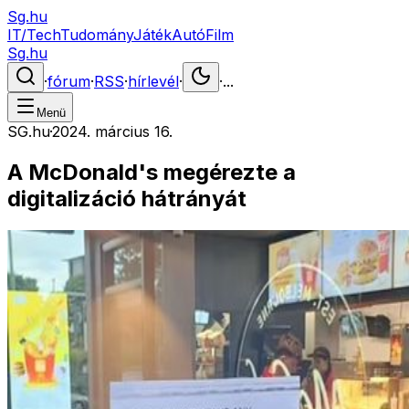
Sg.hu
IT/Tech
Tudomány
Játék
Autó
Film
Sg.hu
·
fórum
·
RSS
·
hírlevél
·
·
...
Menü
SG.hu
·
2024. március 16.
A McDonald's megérezte a
digitalizáció hátrányát