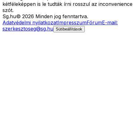
kétféleképpen is le tudták írni rosszul az inconvenience
szót.
Sg
.hu
©
2026
Minden jog fenntartva.
Adatvédelmi nyilatkozat
Impresszum
Fórum
E-mail:
szerkesztoseg@sg.hu
Sütibeállítások