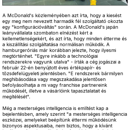
A McDonald's közleményében azt írta, hogy a kiesést
egy meg nem nevezett harmadik fél szolgáltató okozta
egy "konfigurációváltás" során. A McDonald's japán
leányvállalata szombaton elnézést kért a
kellemetlenségekért, és azt írta, hogy minden étterme és
a kiszállítási szolgáltatása normálisan működik. A
hamburgeróriás már korábban jelezte, hogy ilyesmi
megtörténhet. "Egyre inkább a technológiai
rendszerekre vagyunk utalva" - írták a cég jogászai a
február 22-én benyújtott éves értékpapír- és
tőzsdefelügyeleti jelentésben. "E rendszerek bármilyen
meghibásodása vagy megszakadása jelentősen
befolyásolhatja a mi vagy franchise partnereink
működését, illetve a vásárlóink tapasztalatait és
megítélését".
Még a mesterséges intelligencia is említést kap a
bejelentésben, amely szerint "a mesterséges intelligencia
eszközei, amelyeket beépítünk éttermi működésünk
bizonyos aspektusaiba, nem biztos, hogy a kívánt