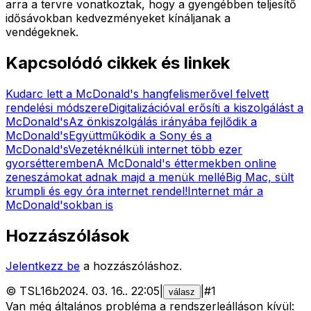
arra a tervre vonatkoztak, hogy a gyengébben teljesítő
idősávokban kedvezményeket kínáljanak a
vendégeknek.
Kapcsolódó cikkek és linkek
Kudarc lett a McDonald's hangfelismerővel felvett
rendelési módszere
Digitalizációval erősíti a kiszolgálást a
McDonald's
Az önkiszolgálás irányába fejlődik a
McDonald's
Együttműködik a Sony és a
McDonald's
Vezetéknélküli internet több ezer
gyorsétteremben
A McDonald's éttermekben online
zeneszámokat adnak majd a menük mellé
Big Mac, sült
krumpli és egy óra internet rendel!
Internet már a
McDonald'sokban is
Hozzászólások
Jelentkezz be
a hozzászóláshoz.
©
TSL16b
2024. 03. 16.
.
22:05
|
|
#
1
válasz
Van még általános probléma a rendszerleálláson kívül: