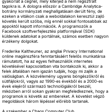
gyakorlat a cégnél, mely kiterjed a nem regisztrált
tagokra is. A dologra először a Cambridge Analytica-
botrány kormányzati meghallgatásain derült fény, de
ezeken a vitákon csak a weboldalakon keresztül zajló
követés került szóba, míg ennél sokkal fontosabbak az
appoktól kapott információk. A programozók a
Facebook szoftverfejlesztési platformjával (SDK)
küldenek adatokat a portálnak, számos esetben nagyon
érzékeny dolgokat.
Frederike Kaltheuner, az angliai Privacy International
online magánszféra fenntartásáért felelős munkatársa
rámutatott, ha az egyes felhasználók internetes
követésével kapcsolatban vita bontakozik ki, akkor a
felek általában nem igazán tudják, hogy mi zajlik a
valóságban. A közvélemény ugyanis böngészőkről és
sütifájlokról, vagyis az 1990-es évekből és a 2000-es
évek elejéről származó technológiákról beszél,
miközben arról sokan gyakran megfeledkeznek, hogy a
programok is követik az embereket. A követést végző
megoldások három lépéssel előrébb tartanak.
A szakember a Chaos Computer Club