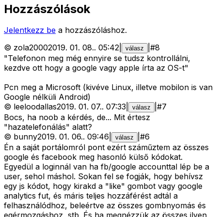
Hozzászólások
Jelentkezz be
a hozzászóláshoz.
©
zola2000
2019. 01. 08.
.
05:42
|
|
#
8
válasz
"Telefonon meg még ennyire se tudsz kontrollálni,
kezdve ott hogy a google vagy apple írta az OS-t"
Pcn meg a Microsoft (kivéve Linux, illetve mobilon is van
Google nélküli Android)
©
leeloodallas
2019. 01. 07.
.
07:33
|
|
#
7
válasz
Bocs, ha noob a kérdés, de... Mit értesz
"hazatelefonálás" alatt?
©
bunny
2019. 01. 06.
.
09:46
|
|
#
6
válasz
Én a saját portálomról pont ezért száműztem az összes
google és facebook meg hasonló külső kódokat.
Egyedül a loginnál van ha fb/google accounttal lép be a
user, sehol máshol. Sokan fel se fogják, hogy behívsz
egy js kódot, hogy kirakd a "like" gombot vagy google
analytics fut, és máris teljes hozzáférést adtál a
felhasználódhoz, beleértve az összes gombnyomás és
egérmozgáshoz, stb. És ha megnézzük az összes ilyen