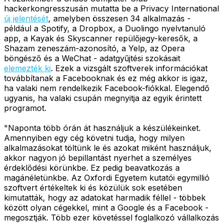
hackerkongresszusán mutatta be a Privacy International
új jelentését
, amelyben összesen 34 alkalmazás -
például a Spotify, a Dropbox, a Duolingo nyelvtanuló
app, a Kayak és Skyscanner repülőjegy-keresők, a
Shazam zeneszám-azonosító, a Yelp, az Opera
böngésző és a WeChat - adatgyűjtési szokásait
elemezték ki
. Ezek a vizsgált szoftverek információkat
továbbítanak a Facebooknak és ez még akkor is igaz,
ha valaki nem rendelkezik Facebook-fiókkal. Elegendő
ugyanis, ha valaki csupán megnyitja az egyik érintett
programot.
"Naponta több órán át használjuk a készülékeinket.
Amennyiben egy cég követni tudja, hogy milyen
alkalmazásokat töltünk le és azokat miként használjuk,
akkor nagyon jó bepillantást nyerhet a személyes
érdeklődési körünkbe. Ez pedig beavatkozás a
magánéletünkbe. Az Oxfordi Egyetem kutatói egymillió
szoftvert értékeltek ki és közülük sok esetében
kimutatták, hogy az adatokat harmadik féllel - többek
között olyan cégekkel, mint a Google és a Facebook -
megosztják. Több ezer követéssel foglalkozó vállalkozás