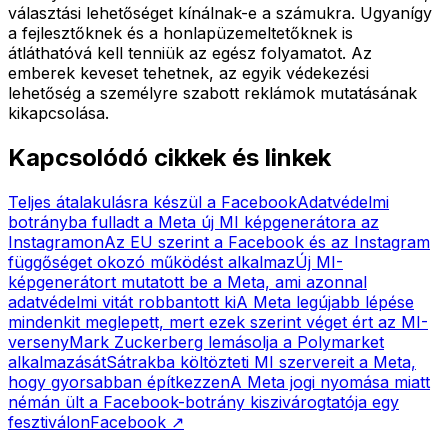
választási lehetőséget kínálnak-e a számukra. Ugyanígy
a fejlesztőknek és a honlapüzemeltetőknek is
átláthatóvá kell tenniük az egész folyamatot. Az
emberek keveset tehetnek, az egyik védekezési
lehetőség a személyre szabott reklámok mutatásának
kikapcsolása.
Kapcsolódó cikkek és linkek
Teljes átalakulásra készül a Facebook
Adatvédelmi
botrányba fulladt a Meta új MI képgenerátora az
Instagramon
Az EU szerint a Facebook és az Instagram
függőséget okozó működést alkalmaz
Új MI-
képgenerátort mutatott be a Meta, ami azonnal
adatvédelmi vitát robbantott ki
A Meta legújabb lépése
mindenkit meglepett, mert ezek szerint véget ért az MI-
verseny
Mark Zuckerberg lemásolja a Polymarket
alkalmazását
Sátrakba költözteti MI szervereit a Meta,
hogy gyorsabban építkezzen
A Meta jogi nyomása miatt
némán ült a Facebook-botrány kiszivárogtatója egy
fesztiválon
Facebook
↗