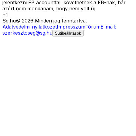
jelentkezni FB accounttal, követhetnek a FB-nak, bár
azért nem mondanám, hogy nem volt új.
+
1
Sg
.hu
©
2026
Minden jog fenntartva.
Adatvédelmi nyilatkozat
Impresszum
Fórum
E-mail:
szerkesztoseg@sg.hu
Sütibeállítások