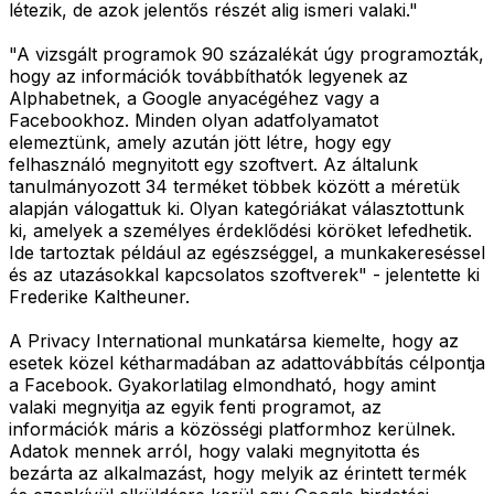
létezik, de azok jelentős részét alig ismeri valaki."
"A vizsgált programok 90 százalékát úgy programozták,
hogy az információk továbbíthatók legyenek az
Alphabetnek, a Google anyacégéhez vagy a
Facebookhoz. Minden olyan adatfolyamatot
elemeztünk, amely azután jött létre, hogy egy
felhasználó megnyitott egy szoftvert. Az általunk
tanulmányozott 34 terméket többek között a méretük
alapján válogattuk ki. Olyan kategóriákat választottunk
ki, amelyek a személyes érdeklődési köröket lefedhetik.
Ide tartoztak például az egészséggel, a munkakereséssel
és az utazásokkal kapcsolatos szoftverek" - jelentette ki
Frederike Kaltheuner.
A Privacy International munkatársa kiemelte, hogy az
esetek közel kétharmadában az adattovábbítás célpontja
a Facebook. Gyakorlatilag elmondható, hogy amint
valaki megnyitja az egyik fenti programot, az
információk máris a közösségi platformhoz kerülnek.
Adatok mennek arról, hogy valaki megnyitotta és
bezárta az alkalmazást, hogy melyik az érintett termék