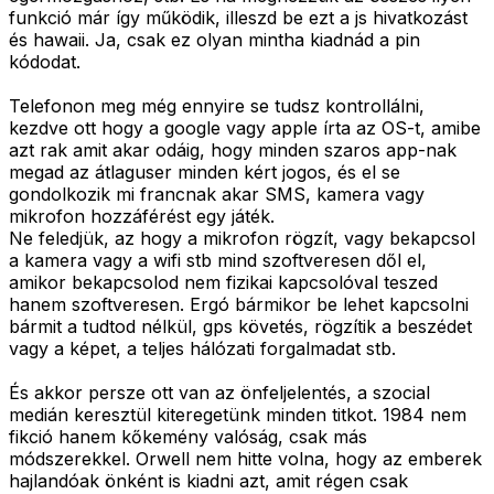
funkció már így működik, illeszd be ezt a js hivatkozást
és hawaii. Ja, csak ez olyan mintha kiadnád a pin
kódodat.
Telefonon meg még ennyire se tudsz kontrollálni,
kezdve ott hogy a google vagy apple írta az OS-t, amibe
azt rak amit akar odáig, hogy minden szaros app-nak
megad az átlaguser minden kért jogos, és el se
gondolkozik mi francnak akar SMS, kamera vagy
mikrofon hozzáférést egy játék.
Ne feledjük, az hogy a mikrofon rögzít, vagy bekapcsol
a kamera vagy a wifi stb mind szoftveresen dől el,
amikor bekapcsolod nem fizikai kapcsolóval teszed
hanem szoftveresen. Ergó bármikor be lehet kapcsolni
bármit a tudtod nélkül, gps követés, rögzítik a beszédet
vagy a képet, a teljes hálózati forgalmadat stb.
És akkor persze ott van az önfeljelentés, a szocial
medián keresztül kiteregetünk minden titkot. 1984 nem
fikció hanem kőkemény valóság, csak más
módszerekkel. Orwell nem hitte volna, hogy az emberek
hajlandóak önként is kiadni azt, amit régen csak