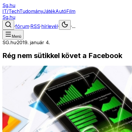
Sg.hu
IT/Tech
Tudomány
Játék
Autó
Film
Sg.hu
·
fórum
·
RSS
·
hírlevél
·
·
...
Menü
SG.hu
·
2019. január 4.
Rég nem sütikkel követ a Facebook