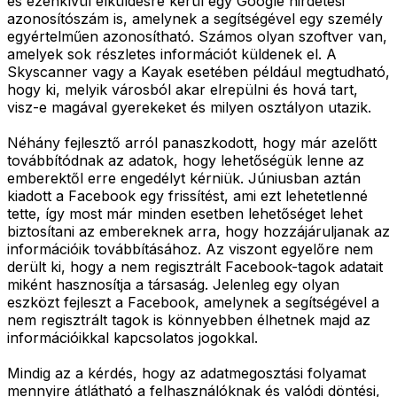
és ezenkívül elküldésre kerül egy Google hirdetési
azonosítószám is, amelynek a segítségével egy személy
egyértelműen azonosítható. Számos olyan szoftver van,
amelyek sok részletes információt küldenek el. A
Skyscanner vagy a Kayak esetében például megtudható,
hogy ki, melyik városból akar elrepülni és hová tart,
visz-e magával gyerekeket és milyen osztályon utazik.
Néhány fejlesztő arról panaszkodott, hogy már azelőtt
továbbítódnak az adatok, hogy lehetőségük lenne az
emberektől erre engedélyt kérniük. Júniusban aztán
kiadott a Facebook egy frissítést, ami ezt lehetetlenné
tette, így most már minden esetben lehetőséget lehet
biztosítani az embereknek arra, hogy hozzájáruljanak az
információik továbbításához. Az viszont egyelőre nem
derült ki, hogy a nem regisztrált Facebook-tagok adatait
miként hasznosítja a társaság. Jelenleg egy olyan
eszközt fejleszt a Facebook, amelynek a segítségével a
nem regisztrált tagok is könnyebben élhetnek majd az
információikkal kapcsolatos jogokkal.
Mindig az a kérdés, hogy az adatmegosztási folyamat
mennyire átlátható a felhasználóknak és valódi döntési,