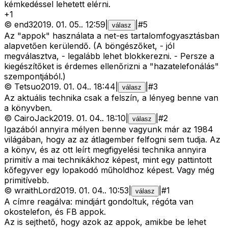
kémkedéssel lehetett elérni.
+
1
©
end3
2019. 01. 05.
.
12:59
|
|
#
5
válasz
Az "appok" használata a net-es tartalomfogyasztásban
alapvetően kerülendő. (A böngészőket, - jól
megválasztva, - legalább lehet blokkerezni. - Persze a
kiegészítőket is érdemes ellenőrizni a "hazatelefonálás"
szempontjából.)
©
Tetsuo
2019. 01. 04.
.
18:44
|
|
#
3
válasz
Az aktuális technika csak a felszín, a lényeg benne van
a könyvben.
©
CairoJack
2019. 01. 04.
.
18:10
|
|
#
2
válasz
Igazából annyira mélyen benne vagyunk már az 1984
világában, hogy az az átlagember felfogni sem tudja. Az
a könyv, és az ott leírt megfigyelési technika annyira
primitív a mai technikákhoz képest, mint egy pattintott
kőfegyver egy lopakodó műholdhoz képest. Vagy még
primitívebb.
©
wraithLord
2019. 01. 04.
.
10:53
|
|
#
1
válasz
A címre reagálva: mindjárt gondoltuk, régóta van
okostelefon, és FB appok.
Az is sejthető, hogy azok az appok, amikbe be lehet