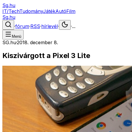
Sg.hu
IT/Tech
Tudomány
Játék
Autó
Film
Sg.hu
·
fórum
·
RSS
·
hírlevél
·
·
...
Menü
SG.hu
·
2018. december 8.
Kiszivárgott a Pixel 3 Lite