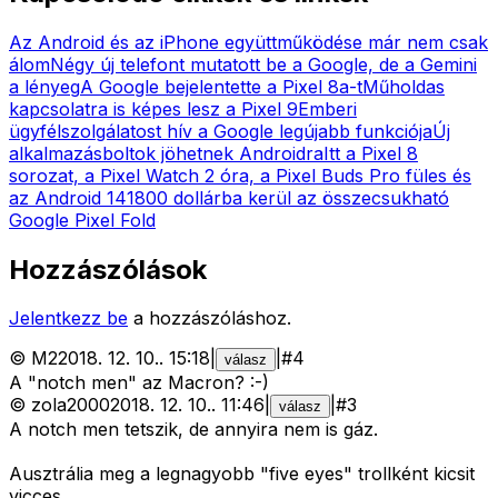
Az Android és az iPhone együttműködése már nem csak
álom
Négy új telefont mutatott be a Google, de a Gemini
a lényeg
A Google bejelentette a Pixel 8a-t
Műholdas
kapcsolatra is képes lesz a Pixel 9
Emberi
ügyfélszolgálatost hív a Google legújabb funkciója
Új
alkalmazásboltok jöhetnek Androidra
Itt a Pixel 8
sorozat, a Pixel Watch 2 óra, a Pixel Buds Pro füles és
az Android 14
1800 dollárba kerül az összecsukható
Google Pixel Fold
Hozzászólások
Jelentkezz be
a hozzászóláshoz.
©
M2
2018. 12. 10.
.
15:18
|
|
#
4
válasz
A "notch men" az Macron? :-)
©
zola2000
2018. 12. 10.
.
11:46
|
|
#
3
válasz
A notch men tetszik, de annyira nem is gáz.
Ausztrália meg a legnagyobb "five eyes" trollként kicsit
vicces