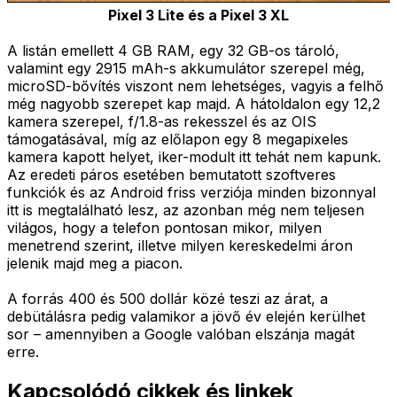
Pixel 3 Lite és a Pixel 3 XL
A listán emellett 4 GB RAM, egy 32 GB-os tároló,
valamint egy 2915 mAh-s akkumulátor szerepel még,
microSD-bővítés viszont nem lehetséges, vagyis a felhő
még nagyobb szerepet kap majd. A hátoldalon egy 12,2
kamera szerepel, f/1.8-as rekesszel és az OIS
támogatásával, míg az előlapon egy 8 megapixeles
kamera kapott helyet, iker-modult itt tehát nem kapunk.
Az eredeti páros esetében bemutatott szoftveres
funkciók és az Android friss verziója minden bizonnyal
itt is megtalálható lesz, az azonban még nem teljesen
világos, hogy a telefon pontosan mikor, milyen
menetrend szerint, illetve milyen kereskedelmi áron
jelenik majd meg a piacon.
A forrás 400 és 500 dollár közé teszi az árat, a
debütálásra pedig valamikor a jövő év elején kerülhet
sor – amennyiben a Google valóban elszánja magát
erre.
Kapcsolódó cikkek és linkek