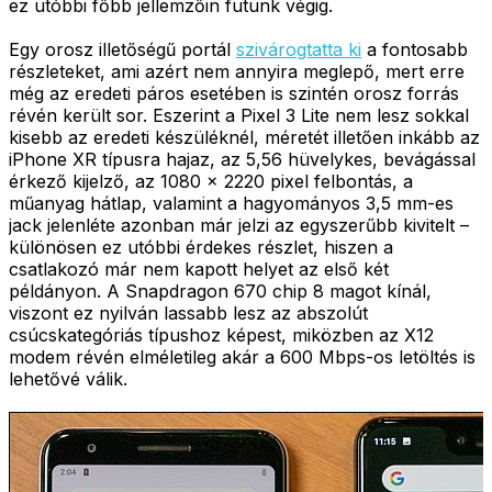
ez utóbbi főbb jellemzőin futunk végig.
Egy orosz illetőségű portál
szivárogtatta ki
a fontosabb
részleteket, ami azért nem annyira meglepő, mert erre
még az eredeti páros esetében is szintén orosz forrás
révén került sor. Eszerint a Pixel 3 Lite nem lesz sokkal
kisebb az eredeti készüléknél, méretét illetően inkább az
iPhone XR típusra hajaz, az 5,56 hüvelykes, bevágással
érkező kijelző, az 1080 x 2220 pixel felbontás, a
műanyag hátlap, valamint a hagyományos 3,5 mm-es
jack jelenléte azonban már jelzi az egyszerűbb kivitelt –
különösen ez utóbbi érdekes részlet, hiszen a
csatlakozó már nem kapott helyet az első két
példányon. A Snapdragon 670 chip 8 magot kínál,
viszont ez nyilván lassabb lesz az abszolút
csúcskategóriás típushoz képest, miközben az X12
modem révén elméletileg akár a 600 Mbps-os letöltés is
lehetővé válik.