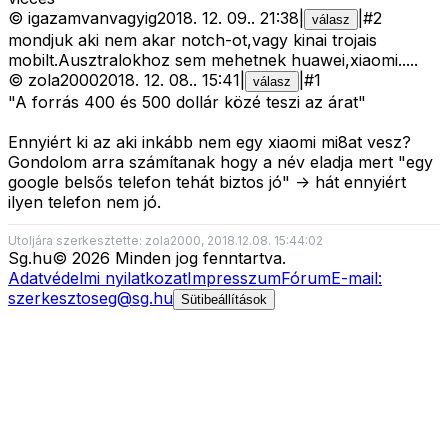
©
igazamvanvagyig
2018. 12. 09.
.
21:38
|
|
#
2
válasz
mondjuk aki nem akar notch-ot,vagy kinai trojais
mobilt.Ausztralokhoz sem mehetnek huawei,xiaomi.....
©
zola2000
2018. 12. 08.
.
15:41
|
|
#
1
válasz
"A forrás 400 és 500 dollár közé teszi az árat"
Ennyiért ki az aki inkább nem egy xiaomi mi8at vesz?
Gondolom arra számítanak hogy a név eladja mert "egy
google belsős telefon tehát biztos jó" -> hát ennyiért
ilyen telefon nem jó.
Utoljára szerkesztette: zola2000, 2018.12.08. 15:44:02
Sg
.hu
©
2026
Minden jog fenntartva.
Adatvédelmi nyilatkozat
Impresszum
Fórum
E-mail:
szerkesztoseg@sg.hu
Sütibeállítások