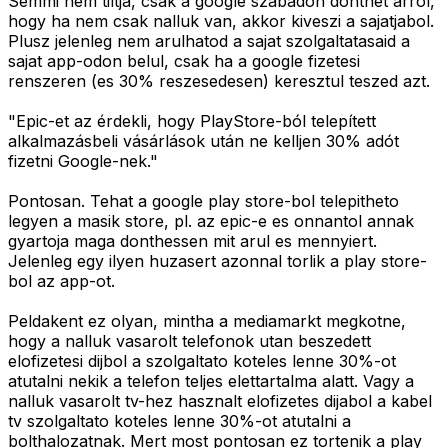
Semmi nem tiltja, csak a google szabadon donthet arrol,
hogy ha nem csak nalluk van, akkor kiveszi a sajatjabol.
Plusz jelenleg nem arulhatod a sajat szolgaltatasaid a
sajat app-odon belul, csak ha a google fizetesi
renszeren (es 30% reszesedesen) keresztul teszed azt.
"Epic-et az érdekli, hogy PlayStore-ból telepített
alkalmazásbeli vásárlások után ne kelljen 30% adót
fizetni Google-nek."
Pontosan. Tehat a google play store-bol telepitheto
legyen a masik store, pl. az epic-e es onnantol annak
gyartoja maga donthessen mit arul es mennyiert.
Jelenleg egy ilyen huzasert azonnal torlik a play store-
bol az app-ot.
Peldakent ez olyan, mintha a mediamarkt megkotne,
hogy a nalluk vasarolt telefonok utan beszedett
elofizetesi dijbol a szolgaltato koteles lenne 30%-ot
atutalni nekik a telefon teljes elettartalma alatt. Vagy a
nalluk vasarolt tv-hez hasznalt elofizetes dijabol a kabel
tv szolgaltato koteles lenne 30%-ot atutalni a
bolthalozatnak. Mert most pontosan ez tortenik a play