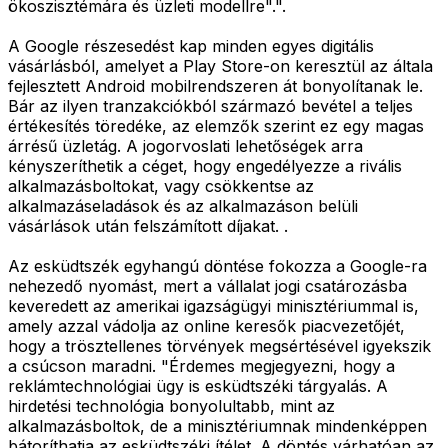
ökoszisztémára és üzleti modellre".".
A Google részesedést kap minden egyes digitális
vásárlásból, amelyet a Play Store-on keresztül az általa
fejlesztett Android mobilrendszeren át bonyolítanak le.
Bár az ilyen tranzakciókból származó bevétel a teljes
értékesítés töredéke, az elemzők szerint ez egy magas
árrésű üzletág. A jogorvoslati lehetőségek arra
kényszeríthetik a céget, hogy engedélyezze a rivális
alkalmazásboltokat, vagy csökkentse az
alkalmazáseladások és az alkalmazáson belüli
vásárlások után felszámított díjakat. .
Az esküdtszék egyhangú döntése fokozza a Google-ra
nehezedő nyomást, mert a vállalat jogi csatározásba
keveredett az amerikai igazságügyi minisztériummal is,
amely azzal vádolja az online keresők piacvezetőjét,
hogy a trösztellenes törvények megsértésével igyekszik
a csúcson maradni. "Érdemes megjegyezni, hogy a
reklámtechnológiai ügy is esküdtszéki tárgyalás. A
hirdetési technológia bonyolultabb, mint az
alkalmazásboltok, de a minisztériumnak mindenképpen
bátoríthatja az esküdtszéki ítélet. A döntés várhatóan az