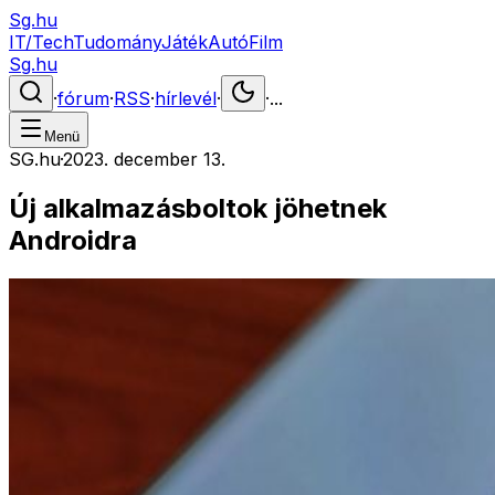
Sg.hu
IT/Tech
Tudomány
Játék
Autó
Film
Sg.hu
·
fórum
·
RSS
·
hírlevél
·
·
...
Menü
SG.hu
·
2023. december 13.
Új alkalmazásboltok jöhetnek
Androidra