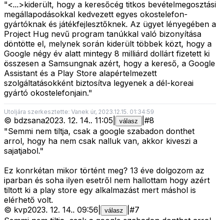
"<...>
kiderült, hogy a keresőcég titkos bevételmegosztási
megállapodásokkal kedvezett egyes okostelefon-
gyártóknak és játékfejlesztőknek. Az ügyet lényegében a
Project Hug nevű program tanúkkal való bizonyítása
döntötte el, melynek során kiderült többek közt, hogy a
Google négy év alatt mintegy 8 milliárd dollárt fizetett ki
összesen a Samsungnak azért, hogy a kereső, a Google
Assistant és a Play Store alapértelmezett
szolgáltatásokként biztosítva legyenek a dél-koreai
gyártó okostelefonjain."
Utoljára szerkesztette: Vanek úr, 2023.12.15. 01:34:59
©
bdzsana
2023. 12. 14.
.
11:05
|
|
#
8
válasz
"Semmi nem tiltja, csak a google szabadon donthet
arrol, hogy ha nem csak nalluk van, akkor kiveszi a
sajatjabol."
Ez konrkétan mikor történt meg? 13 éve dolgozom az
iparban és soha ilyen esetről nem hallottam hogy azért
tiltott ki a play store egy alkalmazást mert máshol is
elérhető volt.
©
kvp
2023. 12. 14.
.
09:56
|
|
#
7
válasz