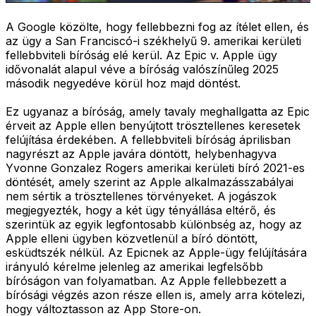
A Google közölte, hogy fellebbezni fog az ítélet ellen, és
az ügy a San Franciscó-i székhelyű 9. amerikai kerületi
fellebbviteli bíróság elé kerül. Az Epic v. Apple ügy
idővonalát alapul véve a bíróság valószínűleg 2025
második negyedéve körül hoz majd döntést.
Ez ugyanaz a bíróság, amely tavaly meghallgatta az Epic
érveit az Apple ellen benyújtott trösztellenes keresetek
felújítása érdekében. A fellebbviteli bíróság áprilisban
nagyrészt az Apple javára döntött, helybenhagyva
Yvonne Gonzalez Rogers amerikai kerületi bíró 2021-es
döntését, amely szerint az Apple alkalmazásszabályai
nem sértik a trösztellenes törvényeket. A jogászok
megjegyezték, hogy a két ügy tényállása eltérő, és
szerintük az egyik legfontosabb különbség az, hogy az
Apple elleni ügyben közvetlenül a bíró döntött,
esküdtszék nélkül. Az Epicnek az Apple-ügy felújítására
irányuló kérelme jelenleg az amerikai legfelsőbb
bíróságon van folyamatban. Az Apple fellebbezett a
bírósági végzés azon része ellen is, amely arra kötelezi,
hogy változtasson az App Store-on.