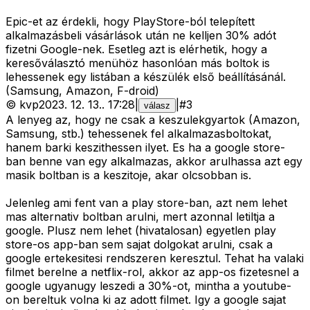
Epic-et az érdekli, hogy PlayStore-ból telepített
alkalmazásbeli vásárlások után ne kelljen 30% adót
fizetni Google-nek. Esetleg azt is elérhetik, hogy a
keresőválasztó menühöz hasonlóan más boltok is
lehessenek egy listában a készülék első beállításánál.
(Samsung, Amazon, F-droid)
©
kvp
2023. 12. 13.
.
17:28
|
|
#
3
válasz
A lenyeg az, hogy ne csak a keszulekgyartok (Amazon,
Samsung, stb.) tehessenek fel alkalmazasboltokat,
hanem barki keszithessen ilyet. Es ha a google store-
ban benne van egy alkalmazas, akkor arulhassa azt egy
masik boltban is a keszitoje, akar olcsobban is.
Jelenleg ami fent van a play store-ban, azt nem lehet
mas alternativ boltban arulni, mert azonnal letiltja a
google. Plusz nem lehet (hivatalosan) egyetlen play
store-os app-ban sem sajat dolgokat arulni, csak a
google ertekesitesi rendszeren keresztul. Tehat ha valaki
filmet berelne a netflix-rol, akkor az app-os fizetesnel a
google ugyanugy leszedi a 30%-ot, mintha a youtube-
on bereltuk volna ki az adott filmet. Igy a google sajat