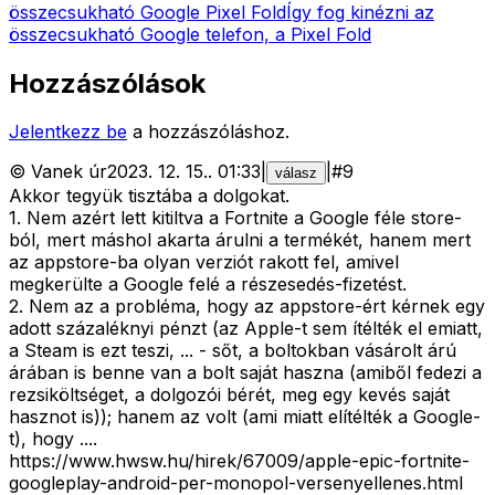
összecsukható Google Pixel Fold
Így fog kinézni az
összecsukható Google telefon, a Pixel Fold
Hozzászólások
Jelentkezz be
a hozzászóláshoz.
©
Vanek úr
2023. 12. 15.
.
01:33
|
|
#
9
válasz
Akkor tegyük tisztába a dolgokat.
1. Nem azért lett kitiltva a Fortnite a Google féle store-
ból, mert máshol akarta árulni a termékét, hanem mert
az appstore-ba olyan verziót rakott fel, amivel
megkerülte a Google felé a részesedés-fizetést.
2. Nem az a probléma, hogy az appstore-ért kérnek egy
adott százaléknyi pénzt (az Apple-t sem ítélték el emiatt,
a Steam is ezt teszi, ... - sőt, a boltokban vásárolt árú
árában is benne van a bolt saját haszna (amiből fedezi a
rezsiköltséget, a dolgozói bérét, meg egy kevés saját
hasznot is)); hanem az volt (ami miatt elítélték a Google-
t), hogy ....
https://www.hwsw.hu/hirek/67009/apple-epic-fortnite-
googleplay-android-per-monopol-versenyellenes.html