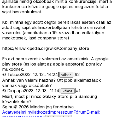
ajanlatai mindig olcsobbak mint a konkurenciaje, mert a
konkurencia kifizeti a google dijat es meg azon felul a
sajat haszonkulcsat.
Kb. mintha egy adott cegtol berelt lakas eseten csak az
adott ceg sajat elelmiszerboltjaban lehetne ennivalot
vasarolni. (amerikaban a 19. szazadban voltak ilyen
megkotesek, lasd company store)
https://en.wikipedia.org/wiki/Company_store
Es ezt nem szeretik valamiert az amerikaiak. A google
play store (es ios alatt az apple appstore) pont igy
mukodnek.
©
Tetsuo
2023. 12. 13.
.
14:24
|
|
#
2
válasz
Annak van valami haszna? Ott jobb alkalmazások
vannak vagy olcsóbbak?
©
Diopapa
2023. 12. 13.
.
11:14
|
|
#
1
válasz
Miért, most pl nincs Galaxy Store pl a Samsung
készülékeken?
Sg
.hu
©
2026
Minden jog fenntartva.
Adatvédelmi nyilatkozat
Impresszum
Fórum
E-mail: