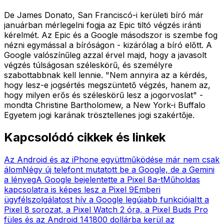
De James Donato, San Franciscó-i kerületi bíró már
januárban mérlegelni fogja az Epic tiltó végzés iránti
kérelmét. Az Epic és a Google másodszor is szembe fog
nézni egymással a bíróságon - kizárólag a bíró előtt. A
Google valószínűleg azzal érvel majd, hogy a javasolt
végzés túlságosan széleskörű, és személyre
szabottabbnak kell lennie. "Nem annyira az a kérdés,
hogy lesz-e jogsértés megszüntető végzés, hanem az,
hogy milyen erős és széleskörű lesz a jogorvoslat" -
mondta Christine Bartholomew, a New York-i Buffalo
Egyetem jogi karának trösztellenes jogi szakértője.
Kapcsolódó cikkek és linkek
Az Android és az iPhone együttműködése már nem csak
álom
Négy új telefont mutatott be a Google, de a Gemini
a lényeg
A Google bejelentette a Pixel 8a-t
Műholdas
kapcsolatra is képes lesz a Pixel 9
Emberi
ügyfélszolgálatost hív a Google legújabb funkciója
Itt a
Pixel 8 sorozat, a Pixel Watch 2 óra, a Pixel Buds Pro
füles és az Android 14
1800 dollárba kerül az