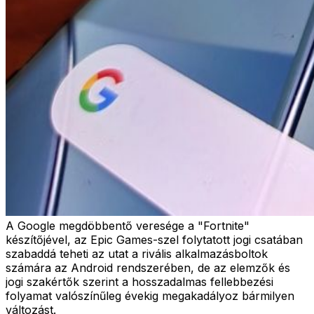
A Google megdöbbentő veresége a "Fortnite"
készítőjével, az Epic Games-szel folytatott jogi csatában
szabaddá teheti az utat a rivális alkalmazásboltok
számára az Android rendszerében, de az elemzők és
jogi szakértők szerint a hosszadalmas fellebbezési
folyamat valószínűleg évekig megakadályoz bármilyen
változást.