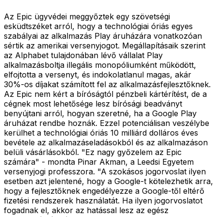
Az Epic ügyvédei meggyőztek egy szövetségi
esküdtszéket arról, hogy a technológiai óriás egyes
szabályai az alkalmazás Play áruházára vonatkozóan
sértik az amerikai versenyjogot. Megállapításaik szerint
az Alphabet tulajdonában lévő vállalat Play
alkalmazásboltja illegális monopóliumként működött,
elfojtotta a versenyt, és indokolatlanul magas, akár
30%-os díjakat számított fel az alkalmazásfejlesztőknek.
Az Epic nem kért a bíróságtól pénzbeli kártérítést, de a
cégnek most lehetősége lesz bírósági beadványt
benyújtani arról, hogyan szeretné, ha a Google Play
áruházat rendbe hoznák. Ezzel potenciálisan veszélybe
kerülhet a technológiai óriás 10 milliárd dolláros éves
bevétele az alkalmazáseladásokból és az alkalmazáson
belüli vásárlásokból. "Ez nagy győzelem az Epic
számára" - mondta Pinar Akman, a Leedsi Egyetem
versenyjogi professzora. "A szokásos jogorvoslat ilyen
esetben azt jelentené, hogy a Google-t kötelezhetik arra,
hogy a fejlesztőknek engedélyezze a Google-től eltérő
fizetési rendszerek használatát. Ha ilyen jogorvoslatot
fogadnak el, akkor az hatással lesz az egész