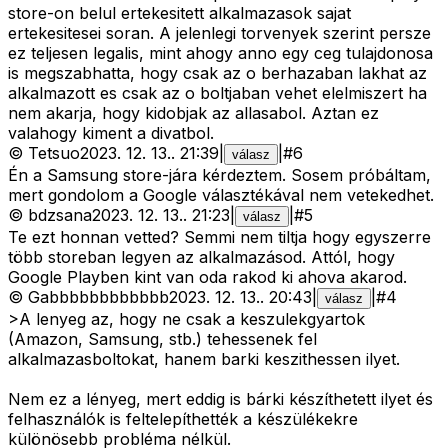
store-on belul ertekesitett alkalmazasok sajat
ertekesitesei soran. A jelenlegi torvenyek szerint persze
ez teljesen legalis, mint ahogy anno egy ceg tulajdonosa
is megszabhatta, hogy csak az o berhazaban lakhat az
alkalmazott es csak az o boltjaban vehet elelmiszert ha
nem akarja, hogy kidobjak az allasabol. Aztan ez
valahogy kiment a divatbol.
©
Tetsuo
2023. 12. 13.
.
21:39
|
|
#
6
válasz
Én a Samsung store-jára kérdeztem. Sosem próbáltam,
mert gondolom a Google választékával nem vetekedhet.
©
bdzsana
2023. 12. 13.
.
21:23
|
|
#
5
válasz
Te ezt honnan vetted? Semmi nem tiltja hogy egyszerre
több storeban legyen az alkalmazásod. Attól, hogy
Google Playben kint van oda rakod ki ahova akarod.
©
Gabbbbbbbbbbbb
2023. 12. 13.
.
20:43
|
|
#
4
válasz
>A lenyeg az, hogy ne csak a keszulekgyartok
(Amazon, Samsung, stb.) tehessenek fel
alkalmazasboltokat, hanem barki keszithessen ilyet.
Nem ez a lényeg, mert eddig is bárki készíthetett ilyet és
felhasználók is feltelepíthették a készülékekre
különösebb probléma nélkül.