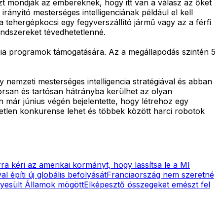
t mondják az embereknek, hogy itt van a válasz az őket
rányító mesterséges intelligenciának például el kell
 tehergépkocsi egy fegyverszállító jármű vagy az a férfi
endszereket tévedhetetlenné.
encia programok támogatására. Az a megállapodás szintén 5
y nemzeti mesterséges intelligencia stratégiával és abban
yorsan és tartósan hátrányba kerülhet az olyan
n már június végén bejelentette, hogy létrehoz egy
zvetlen konkurense lehet és többek között harci robotok
a kéri az amerikai kormányt, hogy lassítsa le a MI
l építi új globális befolyását
Franciaország nem szeretné
gyesült Államok mögött
Elképesztő összegeket emészt fel