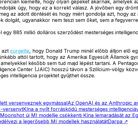
rencián kiemelte, hogy olyan gépeket akarnak, amelyek az
dolják úgy, hogy ez a korrekt válasz. A jövőben egy drónt i
eg az adott döntését és hogy miért gondolja azt, hogy az a
kok dolgát, ugyanakkor nem teszi sem őket, sem a fegyverr
l egy 885 millió dolláros szerződést mesterséges intellig
r azt
sürgette
, hogy Donald Trump minél előbb álljon elő eg
ginkább attól tartott, hogy az Amerikai Egyesült Államok g
 amelyekkel később sem tud majd lépést tartani. A Pentago
ntelligence Center (JAIC) hosszú távon a Szilícium-völgy kö
ges intelligencia projektet gyűjthet össze.
lett versenyeznek egymással
Az OpenAI és az Anthropic arr
I-versenyt
Kína a nyílt forráskódú mesterséges intelligenciáva
Moonshot új MI modellje csökkenti Kína lemaradását az E
edélyezi a legerősebb MI modellek használatát
Darpa
↗