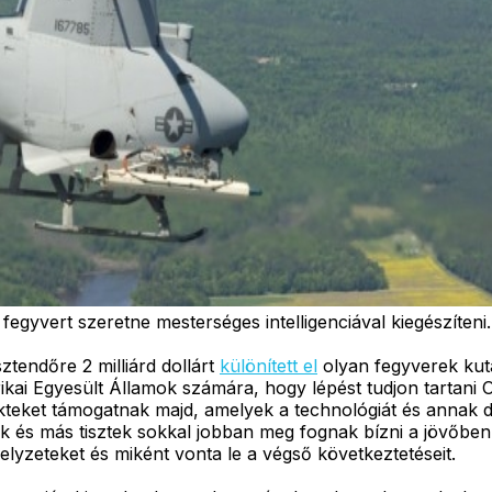
fegyvert szeretne mesterséges intelligenciával kiegészíteni.
tendőre 2 milliárd dollárt
különített el
olyan fegyverek kuta
ikai Egyesült Államok számára, hogy lépést tudjon tartani 
ekteket támogatnak majd, amelyek a technológiát és annak d
és más tisztek sokkal jobban meg fognak bízni a jövőben a
lyzeteket és miként vonta le a végső következtetéseit.