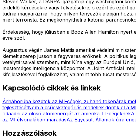
Steven Walker, a DARPA igazgatója egy washingtoni konfe
érdeklő kérdésekre vagy felvetésekre, s ezért és ezért gon
tudnia magyaráznia, hogy milyen tényezők alapján hozta m
miért terrorista. Ez megkönnyítheti a katonai parancsno
Érdekesség, hogy júliusban a Booz Allen Hamilton nyert e
évre szól.
Augusztus végén James Mattis amerikai védelmi miniszte
kiemelt szerep jusson a fegyveres erőknek. A politikus le
vetélytársaival szemben, mint Kína vagy az Európai Unió,
mesterséges intelligencia központot. A Joint Artificial I
kifejlesztésével foglalkozhat, valamint több tucat mestersé
Kapcsolódó cikkek és linkek
Árháborúba kezdtek az MI-cégek, zuhanó tokenárak mel
fejlesztését
Nem a csúcskategóriás modellek döntik el a M
odaadni az olcsó atomenergiát az amerikai IT-cégeknek
A 
az MI élvonalában maradás
Az Egyesült Államok újra eng
Hozzászólások