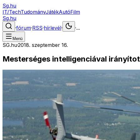
Sg.hu
IT/Tech
Tudomány
Játék
Autó
Film
Sg.hu
·
fórum
·
RSS
·
hírlevél
·
·
...
Menü
SG.hu
·
2018. szeptember 16.
Mesterséges intelligenciával irányíto