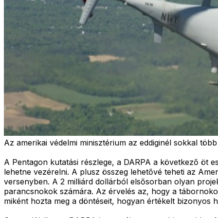
Az amerikai védelmi minisztérium az eddiginél sokkal több 
A Pentagon kutatási részlege, a DARPA a következő öt esz
lehetne vezérelni. A plusz összeg lehetővé teheti az Amer
versenyben. A 2 milliárd dollárból elsősorban olyan proj
parancsnokok számára. Az érvelés az, hogy a tábornokok 
miként hozta meg a döntéseit, hogyan értékelt bizonyos he