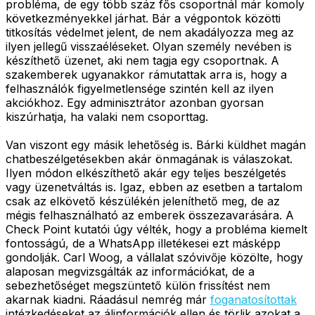
probléma, de egy több száz fős csoportnál már komoly
következményekkel járhat. Bár a végpontok közötti
titkosítás védelmet jelent, de nem akadályozza meg az
ilyen jellegű visszaéléseket. Olyan személy nevében is
készíthető üzenet, aki nem tagja egy csoportnak. A
szakemberek ugyanakkor rámutattak arra is, hogy a
felhasználók figyelmetlensége szintén kell az ilyen
akciókhoz. Egy adminisztrátor azonban gyorsan
kiszúrhatja, ha valaki nem csoporttag.
Van viszont egy másik lehetőség is. Bárki küldhet magán
chatbeszélgetésekben akár önmagának is válaszokat.
Ilyen módon elkészíthető akár egy teljes beszélgetés
vagy üzenetváltás is. Igaz, ebben az esetben a tartalom
csak az elkövető készülékén jeleníthető meg, de az
mégis felhasználható az emberek összezavarására. A
Check Point kutatói úgy vélték, hogy a probléma kiemelt
fontosságú, de a WhatsApp illetékesei ezt másképp
gondolják. Carl Woog, a vállalat szóvivője közölte, hogy
alaposan megvizsgálták az információkat, de a
sebezhetőséget megszüntető külön frissítést nem
akarnak kiadni. Ráadásul nemrég már
foganatosítottak
intézkedéseket az álinformációk ellen és törlik azokat a