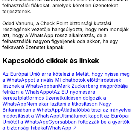
felhasználói fiókokat, amelyek kéretlen üzeneteket
terjesztenek.
Oded Vanunu, a Check Point biztonsági kutatási
részlegének vezetője hangsúlyozta, hogy nem mondják
azt, hogy a WhatsApp rossz alkalmazás, de a
felhasználók nagyon figyeljenek oda akkor, ha egy
felkavaró üzenetet kapnak.
Kapcsolódó cikkek és linkek
Az Európai Unió arra kötelezi a Metát, hogy nyissa meg
a WhatsAppot a rivális MI chatbotok előtt
Hirdetések
lesznek a WhatsAppban
Mark Zuckerberg megpróbálja
felrázni a WhatsAppot
Az EU nyomására
keresztplatformos üzenetküldésen dolgozik a
WhatsApp
Nem akar lazítani a titkosításon Nagy-
Britanniában a WhatsApp
Átláthatóbbá teszi az irányelvei
módosítását a WhatsApp
Ultimátumot kapott az Európai
Uniótól a WhatsApp
Gyorsabban foltozzák be a gyártók
a biztonsági hibákat
WhatsApp
↗