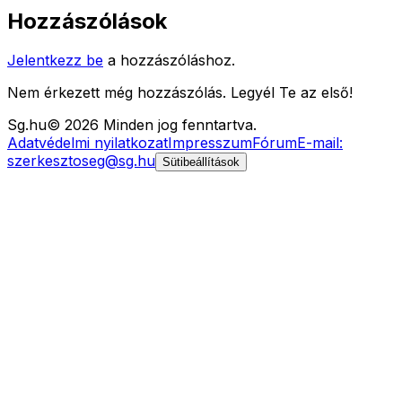
Hozzászólások
Jelentkezz be
a hozzászóláshoz.
Nem érkezett még hozzászólás. Legyél Te az első!
Sg
.hu
©
2026
Minden jog fenntartva.
Adatvédelmi nyilatkozat
Impresszum
Fórum
E-mail:
szerkesztoseg@sg.hu
Sütibeállítások