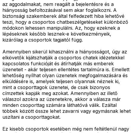
az aggodalmakat, nem reagált a bejelentésre és a
hiányosság befoltozásával sem akar foglalkozni. A
biztonsági szakemberek által felfedezett hiba lehetővé
teszi, hogy a csoportos chatbeszélgetéseket különböző
módokon lehessen manipulálni. Az, hogy ezeknek a
lépéseknek később lesznek-e következményeik,
kizárólag a csoportok tagjaitól függ.
Amennyiben sikerül kihasználni a hiányosságot, úgy az
elkövetők kijátszhatják a csoportos chatek idézetekkel
kapcsolatos funkcióját és átírhatják más emberek
üzeneteit - akár teljesen ellentétes tartalmúra is. Emellett
lehetőség nyílhat olyan üzenetek megfogalmazására és
elküldésére is, amelyek teljesen olyannak néznek ki,
mint a csoporttagok üzenetei, de csak bizonyos
címzettek kapják meg azokat. Amennyiben az illető
válaszol azokra az üzenetekre, akkor a válasza már
minden csoporttag számára láthatóvá válik. Ezáltal
többek között össze lehet zavarni vagy egymásnak lehet
uszítani a csoporttagokat.
Ez kisebb csoportok esetében még nem feltétlenül nagy