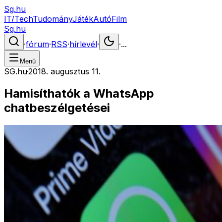
Sg.hu
IT/Tech
Tudomány
Játék
Autó
Film
Sg.hu
·
fórum
·
RSS
·
hírlevél
·
·
...
Menü
SG.hu
·
2018. augusztus 11.
Hamisíthatók a WhatsApp
chatbeszélgetései