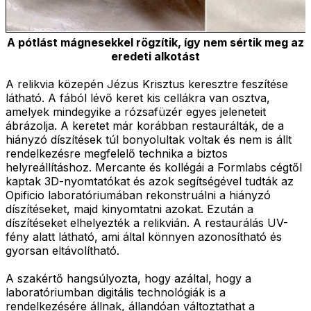
A pótlást mágnesekkel rögzítik, így nem sértik meg az
eredeti alkotást
A relikvia közepén Jézus Krisztus keresztre feszítése
látható. A fából lévő keret kis cellákra van osztva,
amelyek mindegyike a rózsafüzér egyes jeleneteit
ábrázolja. A keretet már korábban restaurálták, de a
hiányzó díszítések túl bonyolultak voltak és nem is állt
rendelkezésre megfelelő technika a biztos
helyreállításhoz. Mercante és kollégái a Formlabs cégtől
kaptak 3D-nyomtatókat és azok segítségével tudták az
Opificio laboratóriumában rekonstruálni a hiányzó
díszítéseket, majd kinyomtatni azokat. Ezután a
díszítéseket elhelyezték a relikvián. A restaurálás UV-
fény alatt látható, ami által könnyen azonosítható és
gyorsan eltávolítható.
A szakértő hangsúlyozta, hogy azáltal, hogy a
laboratóriumban digitális technológiák is a
rendelkezésére állnak, állandóan változtathat a