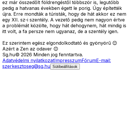
ez már összedőlt földrengéstől többször is, legutóbb
pedig a hatvanas években égett le porig. Úgy építették
újra. Erre mondták a túristák, hogy de hát akkor ez nem
egy XII. sz-i szentély. A vezető pedig nem nagyon értve
a problémát közölte, hogy hát dehogynem, hát mindig is
itt volt, a fa persze nem ugyanaz, de a szentély igen.
Ez szerintem egész elgondolkodtató és gyönyörű 😊
Azért a Zen az odaver 😊
Sg
.hu
©
2026
Minden jog fenntartva.
Adatvédelmi nyilatkozat
Impresszum
Fórum
E-mail:
szerkesztoseg@sg.hu
Sütibeállítások