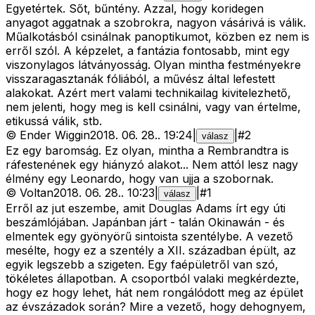
Egyetértek. Sőt, bűntény. Azzal, hogy koridegen
anyagot aggatnak a szobrokra, nagyon vásárivá is válik.
Műalkotásból csinálnak panoptikumot, közben ez nem is
erről szól. A képzelet, a fantázia fontosabb, mint egy
viszonylagos látványosság. Olyan mintha festményekre
visszaragasztanák fóliából, a művész által lefestett
alakokat. Azért mert valami technikailag kivitelezhető,
nem jelenti, hogy meg is kell csinálni, vagy van értelme,
etikussá válik, stb.
©
Ender Wiggin
2018. 06. 28.
.
19:24
|
|
#
2
válasz
Ez egy baromság. Ez olyan, mintha a Rembrandtra is
ráfestenének egy hiányzó alakot... Nem attól lesz nagy
élmény egy Leonardo, hogy van ujja a szobornak.
©
Voltan
2018. 06. 28.
.
10:23
|
|
#
1
válasz
Erről az jut eszembe, amit Douglas Adams írt egy úti
beszámlójában. Japánban járt - talán Okinawán - és
elmentek egy gyönyörű sintoista szentélybe. A vezető
mesélte, hogy ez a szentély a XII. században épült, az
egyik legszebb a szigeten. Egy faépületről van szó,
tökéletes állapotban. A csoportból valaki megkérdezte,
hogy ez hogy lehet, hát nem rongálódott meg az épület
az évszázadok során? Mire a vezető, hogy dehognyem,