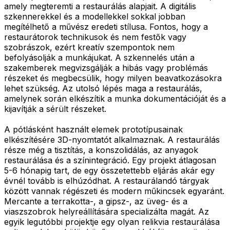
amely megteremti a restaurálás alapjait. A digitális
szkennerekkel és a modellekkel sokkal jobban
megítélhető a művész eredeti stílusa. Fontos, hogy a
restaurátorok technikusok és nem festők vagy
szobrászok, ezért kreatív szempontok nem
befolyásolják a munkájukat. A szkennelés után a
szakemberek megvizsgálják a hibás vagy problémás
részeket és megbecsülik, hogy milyen beavatkozásokra
lehet szükség. Az utolsó lépés maga a restaurálás,
amelynek során elkészítik a munka dokumentációját és a
kijavítják a sérült részeket.
A pótlásként használt elemek prototípusainak
elkészítésére 3D-nyomtatót alkalmaznak. A restaurálás
része még a tisztítás, a konszolidálás, az anyagok
restaurálása és a színintegráció. Egy projekt átlagosan
5-6 hónapig tart, de egy összetettebb eljárás akár egy
évnél tovább is elhúzódhat. A restaurálandó tárgyak
között vannak régészeti és modern műkincsek egyaránt.
Mercante a terrakotta-, a gipsz-, az üveg- és a
viaszszobrok helyreállítására specializálta magát. Az
egyik legutóbbi projektje egy olyan relikvia restaurálása