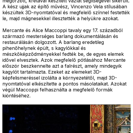
megőrzött, krétával készített vázlat segítségével sikerült.
A kész ujjak az építő művész, Vincenzo Vela stílusában
készültek 3D-nyomtatóval és megfelelő színnel festették
le, majd mágnesekkel illesztették a helyükre azokat.
Mercante és Alice Maccoppi tavaly egy 17. századból
származó mesterséges barlang dokumentálásán és
restaurálásán dolgozott. A barlang eredetileg
pihenőhelynek épült, s kagylókkal és
mészkőképződményekkel fedték be, de egyes elemek
idővel elvesztek. Azok megfelelő pótlásához Mercante
először beszkennelte azt a falrészt, amely mindegyik
kagylót tartalmazta. Ezeket az elemeket 3D-
képfelismeréssel izolálta a környezetétől, majd 3D-
nyomtatóval elkészítette a pontos másolataikat. Azokat
végül Maccoppi felhasználta a megfelelő formák
kiöntéséhez.