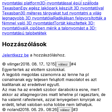
nyomtatási platform
3D-nyomtatással épül szálloda
Texasban
Egy egész lakópark készült 3D nyomtatóval
Texasban
30 méteres tárgyakat tud nyomtatni a világ
legnagyobb 3D nyomtatója
Radikálisan felgyorsították a
fémmel való 3D nyomtatást
Tortát készítettek 3D-
nyomtatóval
A cipőben mérik a talpnyomást a 3D-
nyomtatású talpbetétek
Hozzászólások
Jelentkezz be
a hozzászóláshoz.
©
vilinger
2018. 08. 17.
.
12:15
|
|
#
4
válasz
Egyertertek az elottem szolokkal.
A legjobb megoldas szamomra az lenne ha pl
csinalnanak egy teljesen felujitott masolatot es azt
kiallitanak az eredetivel egyutt.
Az mas ha az eredeti szobor darabokra esne, mert
akkor az allagmegorzes miatt lehetne pl ragasztani, de
ha valamit rafestenek, azzal lenyegeben kinyirjak az
erdetit, tehat valoban soha tobbe nem lathatjuk.
©
noland
2018. 06. 29.
.
08:26
|
|
#
3
válasz