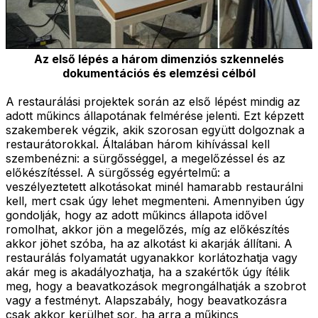
Az első lépés a három dimenziós szkennelés
dokumentációs és elemzési célból
A restaurálási projektek során az első lépést mindig az
adott műkincs állapotának felmérése jelenti. Ezt képzett
szakemberek végzik, akik szorosan együtt dolgoznak a
restaurátorokkal. Általában három kihívással kell
szembenézni: a sürgősséggel, a megelőzéssel és az
előkészítéssel. A sürgősség egyértelmű: a
veszélyeztetett alkotásokat minél hamarabb restaurálni
kell, mert csak úgy lehet megmenteni. Amennyiben úgy
gondolják, hogy az adott műkincs állapota idővel
romolhat, akkor jön a megelőzés, míg az előkészítés
akkor jöhet szóba, ha az alkotást ki akarják állítani. A
restaurálás folyamatát ugyanakkor korlátozhatja vagy
akár meg is akadályozhatja, ha a szakértők úgy ítélik
meg, hogy a beavatkozások megrongálhatják a szobrot
vagy a festményt. Alapszabály, hogy beavatkozásra
csak akkor kerülhet sor, ha arra a műkincs