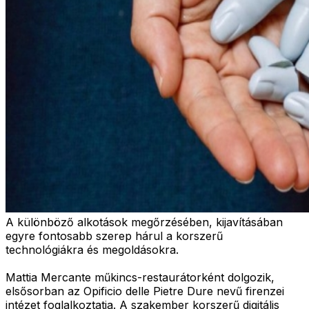
A különböző alkotások megőrzésében, kijavításában
egyre fontosabb szerep hárul a korszerű
technológiákra és megoldásokra.
Mattia Mercante műkincs-restaurátorként dolgozik,
elsősorban az Opificio delle Pietre Dure nevű firenzei
intézet foglalkoztatja. A szakember korszerű digitális