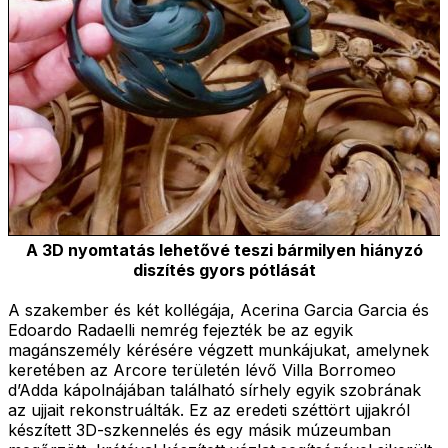
A 3D nyomtatás lehetővé teszi bármilyen hiányzó
diszítés gyors pótlását
A szakember és két kollégája, Acerina Garcia Garcia és
Edoardo Radaelli nemrég fejezték be az egyik
magánszemély kérésére végzett munkájukat, amelynek
keretében az Arcore területén lévő Villa Borromeo
d’Adda kápolnájában található sírhely egyik szobrának
az ujjait rekonstruálták. Ez az eredeti széttört ujjakról
készített 3D-szkennelés és egy másik múzeumban