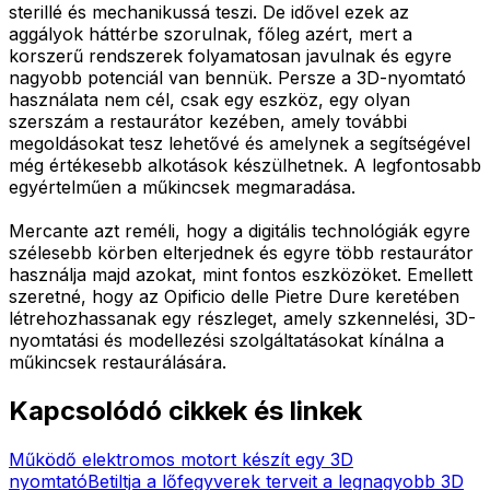
sterillé és mechanikussá teszi. De idővel ezek az
aggályok háttérbe szorulnak, főleg azért, mert a
korszerű rendszerek folyamatosan javulnak és egyre
nagyobb potenciál van bennük. Persze a 3D-nyomtató
használata nem cél, csak egy eszköz, egy olyan
szerszám a restaurátor kezében, amely további
megoldásokat tesz lehetővé és amelynek a segítségével
még értékesebb alkotások készülhetnek. A legfontosabb
egyértelműen a műkincsek megmaradása.
Mercante azt reméli, hogy a digitális technológiák egyre
szélesebb körben elterjednek és egyre több restaurátor
használja majd azokat, mint fontos eszközöket. Emellett
szeretné, hogy az Opificio delle Pietre Dure keretében
létrehozhassanak egy részleget, amely szkennelési, 3D-
nyomtatási és modellezési szolgáltatásokat kínálna a
műkincsek restaurálására.
Kapcsolódó cikkek és linkek
Működő elektromos motort készít egy 3D
nyomtató
Betiltja a lőfegyverek terveit a legnagyobb 3D