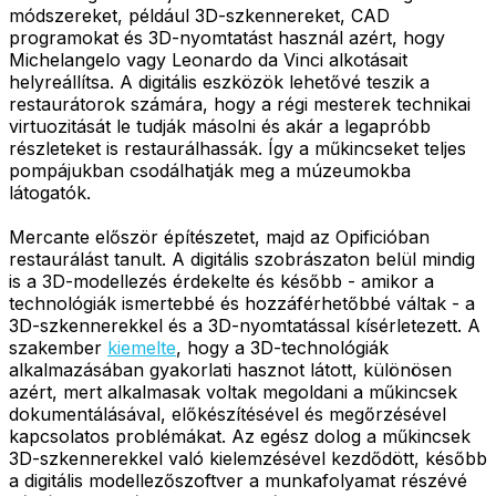
módszereket, például 3D-szkennereket, CAD
programokat és 3D-nyomtatást használ azért, hogy
Michelangelo vagy Leonardo da Vinci alkotásait
helyreállítsa. A digitális eszközök lehetővé teszik a
restaurátorok számára, hogy a régi mesterek technikai
virtuozitását le tudják másolni és akár a legapróbb
részleteket is restaurálhassák. Így a műkincseket teljes
pompájukban csodálhatják meg a múzeumokba
látogatók.
Mercante először építészetet, majd az Opificióban
restaurálást tanult. A digitális szobrászaton belül mindig
is a 3D-modellezés érdekelte és később - amikor a
technológiák ismertebbé és hozzáférhetőbbé váltak - a
3D-szkennerekkel és a 3D-nyomtatással kísérletezett. A
szakember
kiemelte
, hogy a 3D-technológiák
alkalmazásában gyakorlati hasznot látott, különösen
azért, mert alkalmasak voltak megoldani a műkincsek
dokumentálásával, előkészítésével és megőrzésével
kapcsolatos problémákat. Az egész dolog a műkincsek
3D-szkennerekkel való kielemzésével kezdődött, később
a digitális modellezőszoftver a munkafolyamat részévé