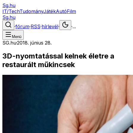
Sg.hu
IT/Tech
Tudomány
Játék
Autó
Film
Sg.hu
·
fórum
·
RSS
·
hírlevél
·
·
...
Menü
SG.hu
·
2018. június 28.
3D-nyomtatással kelnek életre a
restaurált műkincsek