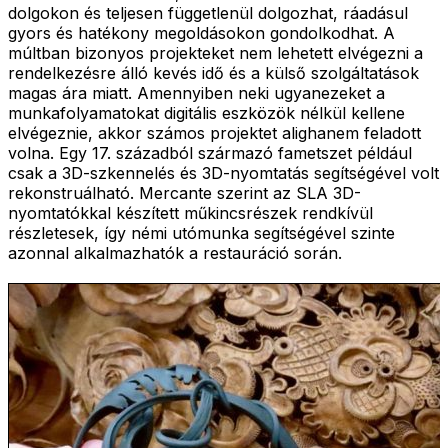
dolgokon és teljesen függetlenül dolgozhat, ráadásul
gyors és hatékony megoldásokon gondolkodhat. A
múltban bizonyos projekteket nem lehetett elvégezni a
rendelkezésre álló kevés idő és a külső szolgáltatások
magas ára miatt. Amennyiben neki ugyanezeket a
munkafolyamatokat digitális eszközök nélkül kellene
elvégeznie, akkor számos projektet alighanem feladott
volna. Egy 17. századból származó fametszet például
csak a 3D-szkennelés és 3D-nyomtatás segítségével volt
rekonstruálható. Mercante szerint az SLA 3D-
nyomtatókkal készített műkincsrészek rendkívül
részletesek, így némi utómunka segítségével szinte
azonnal alkalmazhatók a restauráció során.