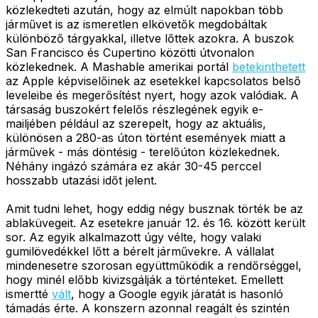
közlekedteti azután, hogy az elmúlt napokban több
járművet is az ismeretlen elkövetők megdobáltak
különböző tárgyakkal, illetve lőttek azokra. A buszok
San Francisco és Cupertino közötti útvonalon
közlekednek. A Mashable amerikai portál
betekinthetett
az Apple képviselőinek az esetekkel kapcsolatos belső
leveleibe és megerősítést nyert, hogy azok valódiak. A
társaság buszokért felelős részlegének egyik e-
mailjében például az szerepelt, hogy az aktuális,
különösen a 280-as úton történt események miatt a
járművek - más döntésig - terelőúton közlekednek.
Néhány ingázó számára ez akár 30-45 perccel
hosszabb utazási időt jelent.
Amit tudni lehet, hogy eddig négy busznak törték be az
ablaküvegeit. Az esetekre január 12. és 16. között került
sor. Az egyik alkalmazott úgy vélte, hogy valaki
gumilövedékkel lőtt a bérelt járművekre. A vállalat
mindenesetre szorosan együttműködik a rendőrséggel,
hogy minél előbb kivizsgálják a történteket. Emellett
ismertté
vált
, hogy a Google egyik járatát is hasonló
támadás érte. A konszern azonnal reagált és szintén