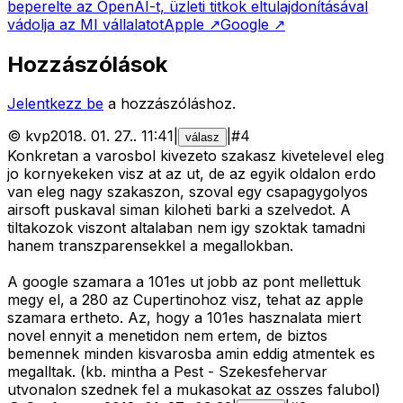
beperelte az OpenAI-t, üzleti titkok eltulajdonításával
vádolja az MI vállalatot
Apple
↗
Google
↗
Hozzászólások
Jelentkezz be
a hozzászóláshoz.
©
kvp
2018. 01. 27.
.
11:41
|
|
#
4
válasz
Konkretan a varosbol kivezeto szakasz kivetelevel eleg
jo kornyekeken visz at az ut, de az egyik oldalon erdo
van eleg nagy szakaszon, szoval egy csapagygolyos
airsoft puskaval siman kiloheti barki a szelvedot. A
tiltakozok viszont altalaban nem igy szoktak tamadni
hanem transzparensekkel a megallokban.
A google szamara a 101es ut jobb az pont mellettuk
megy el, a 280 az Cupertinohoz visz, tehat az apple
szamara ertheto. Az, hogy a 101es hasznalata miert
novel ennyit a menetidon nem ertem, de biztos
bemennek minden kisvarosba amin eddig atmentek es
megalltak. (kb. mintha a Pest - Szekesfehervar
utvonalon szednek fel a mukasokat az osszes falubol)