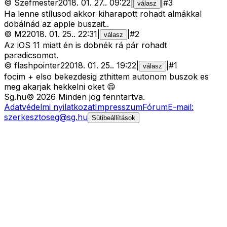
©
Szefmester
2018. 01. 27.
.
09:22
|
|
#
3
válasz
Ha lenne stílusod akkor kiharapott rohadt almákkal
dobálnád az apple buszait..
©
M2
2018. 01. 25.
.
22:31
|
|
#
2
válasz
Az iOS 11 miatt én is dobnék rá pár rohadt
paradicsomot.
©
flashpointer2
2018. 01. 25.
.
19:22
|
|
#
1
válasz
focim + elso bekezdesig zthittem autonom buszok es
meg akarjak hekkelni oket 😄
Sg
.hu
©
2026
Minden jog fenntartva.
Adatvédelmi nyilatkozat
Impresszum
Fórum
E-mail:
szerkesztoseg@sg.hu
Sütibeállítások