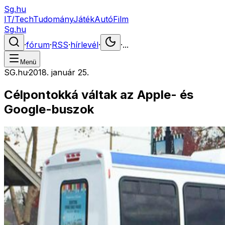
Sg.hu
IT/Tech
Tudomány
Játék
Autó
Film
Sg.hu
·
fórum
·
RSS
·
hírlevél
·
·
...
Menü
SG.hu
·
2018. január 25.
Célpontokká váltak az Apple- és
Google-buszok