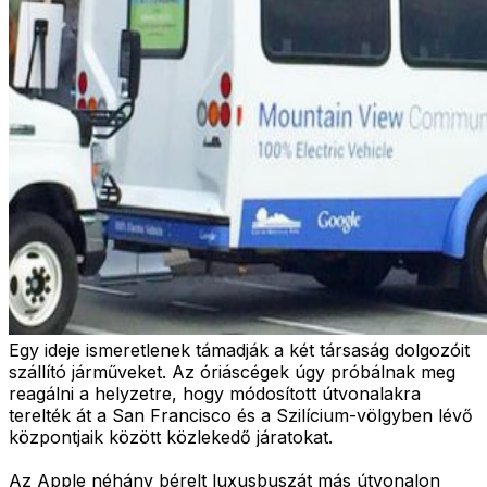
Egy ideje ismeretlenek támadják a két társaság dolgozóit
szállító járműveket. Az óriáscégek úgy próbálnak meg
reagálni a helyzetre, hogy módosított útvonalakra
terelték át a San Francisco és a Szilícium-völgyben lévő
központjaik között közlekedő járatokat.
Az Apple néhány bérelt luxusbuszát más útvonalon