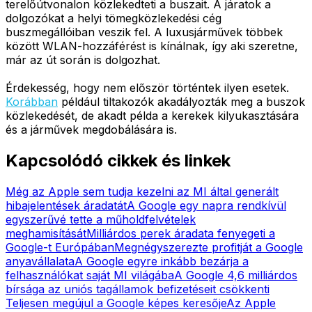
terelőútvonalon közlekedteti a buszait. A járatok a
dolgozókat a helyi tömegközlekedési cég
buszmegállóiban veszik fel. A luxusjárművek többek
között WLAN-hozzáférést is kínálnak, így aki szeretne,
már az út során is dolgozhat.
Érdekesség, hogy nem először történtek ilyen esetek.
Korábban
például tiltakozók akadályozták meg a buszok
közlekedését, de akadt példa a kerekek kilyukasztására
és a járművek megdobálására is.
Kapcsolódó cikkek és linkek
Még az Apple sem tudja kezelni az MI által generált
hibajelentések áradatát
A Google egy napra rendkívül
egyszerűvé tette a műholdfelvételek
meghamisítását
Milliárdos perek áradata fenyegeti a
Google-t Európában
Megnégyszerezte profitját a Google
anyavállalata
A Google egyre inkább bezárja a
felhasználókat saját MI világába
A Google 4,6 milliárdos
bírsága az uniós tagállamok befizetéseit csökkenti
Teljesen megújul a Google képes keresője
Az Apple