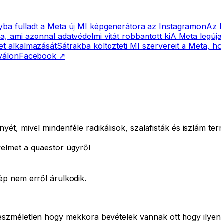
yba fulladt a Meta új MI képgenerátora az Instagramon
Az 
, ami azonnal adatvédelmi vitát robbantott ki
A Meta legúja
et alkalmazását
Sátrakba költözteti MI szervereit a Meta, 
válon
Facebook
↗
ét, mivel mindenféle radikálisok, szalafisták és iszlám ter
gyelmet a quaestor ügyről
.
p nem erről árulkodik.
méletlen hogy mekkora bevételek vannak ott hogy ilyen do