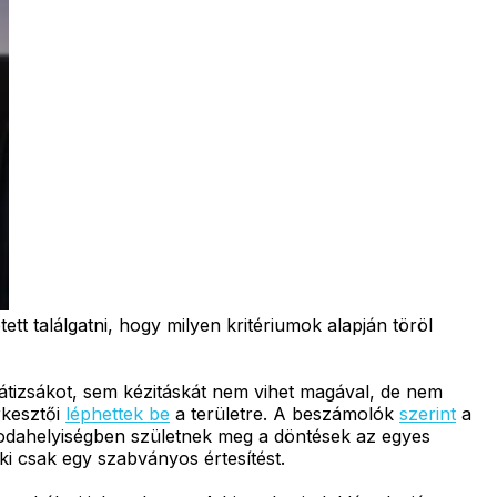
tett találgatni, hogy milyen kritériumok alapján töröl
 hátizsákot, sem kézitáskát nem vihet magával, de nem
rkesztői
léphettek be
a területre. A beszámolók
szerint
a
 irodahelyiségben születnek meg a döntések az egyes
ki csak egy szabványos értesítést.