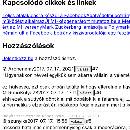
Kapcsolódó cikkek és linkek
Teljes átalakulásra készül a Facebook
Adatvédelmi botrán
működést alkalmaz
Új MI-képgenerátort mutatott be a Meta
ért az MI-verseny
Mark Zuckerberg lemásolja a Polymark
némán ült a Facebook-botrány kiszivárogtatója egy feszti
Hozzászólások
Jelentkezz be
a hozzászóláshoz.
©
Archenemy
2017. 07. 17.
.
20:21
|
|
#
7
válasz
"Ugyanakkor névvel egyikük sem akarta vállalni a vélemény
ez hülyeség, ezt csak orbán találta ki hogy elterelne a fi
©
RoboKutya78
2017. 07. 17.
.
17:11
|
|
#
6
válasz
ehh ezek a suttyók döntik el mit dobálok ki a falamra ejj....
a hermetikus elzárást én másképp fogalmaznám mert a ké
Utoljára szerkesztette: RoboKutya78, 2017.07.17. 17:12:31
©
szunyika
2017. 07. 17.
.
15:56
|
|
#
5
válasz
micsoda hatalmas embermennyiség csak a moderációra, esz