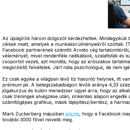
Az újságírók három dolgozót kérdezhettek. Mindegyikük bü
cikkek miatt, amelyek a munkakörülményeikről szóltak. 
Facebook partnerének számító Arvato cég tartalomtörlői,
véleményét, mivel mindenféle radikálisok, szalafisták és 
csoportot vezeti, azt mondta, hogy az erőszakos tartalm
megörökítő felvételek. Járt nála pszichológus, de nem ig
Ez csak egyike a világban lévő tíz hasonló helynek, itt v
prémium jár. A betegszabadságon lévők aránya 4,33 százal
jógakurzus és külön menedzser ügyel arra, hogy az alkalm
csak tréningek elvégzése után, önkéntes alapon engedik a
számítógépes grafikus, másik tájépítész/kertész, a harma
Mark Zuckerberg májusban
jelezte
, hogy a Facebook meg
további 3000 fővel növelik meg.