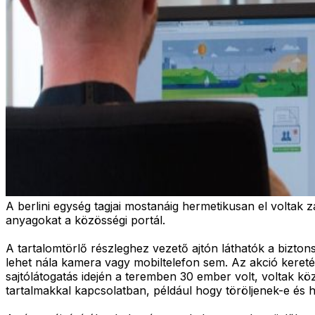
A berlini egység tagjai mostanáig hermetikusan el voltak z
anyagokat a közösségi portál.
A tartalomtörlő részleghez vezető ajtón láthatók a bizton
lehet nála kamera vagy mobiltelefon sem. Az akció kere
sajtólátogatás idején a teremben 30 ember volt, voltak kö
tartalmakkal kapcsolatban, például hogy töröljenek-e és h