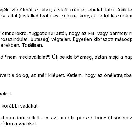
jékoztatóknál szokták, a staff krémjét lehetett látni. Akik
sa által (installed features: zöldike, konyak -ettől leszünk 
emberekre, függetlenül attól, hogy az FB, vagy bármely má
 (rosszindulat, butaság) végtelen. Egyetlen kib*szott más
erekben. Totálisan.
"nem médiavállalat"! Ülj be ide b*zmeg, aztán majd a nap
avart a dolog, az már kilépett. Kétlem, hogy az önéletrajz
ookot.
 korábbi vádakat.
it mondani kellett... és azt mondja persze, hogy őt sosem
 módon a vádakat.