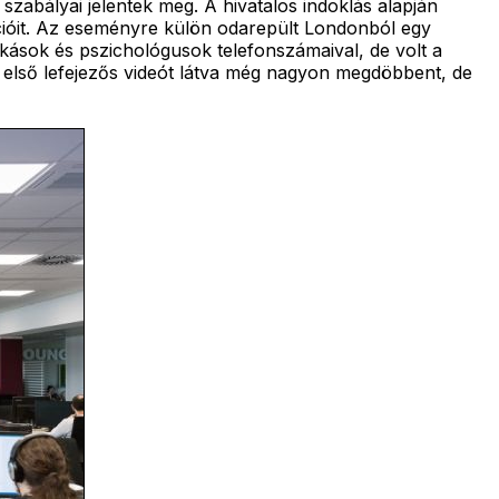
zabályai jelentek meg. A hivatalos indoklás alapján
ációit. Az eseményre külön odarepült Londonból egy
nkások és pszichológusok telefonszámaival, de volt a
az első lefejezős videót látva még nagyon megdöbbent, de