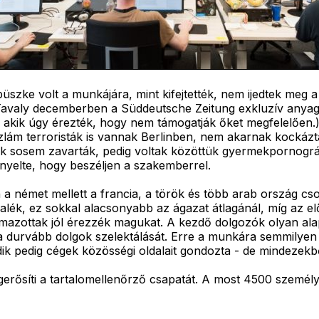
szke volt a munkájára, mint kifejtették, nem ijedtek meg a
(Tavaly decemberben a Süddeutsche Zeitung exkluzív anya
 akik úgy érezték, hogy nem támogatják őket megfelelően.)
iszlám terroristák is vannak Berlinben, nem akarnak kockázta
ak sosem zavarták, pedig voltak közöttük gyermekpornográf
ényelte, hogy beszéljen a szakemberrel.
an a német mellett a francia, a török és több arab ország c
ék, ez sokkal alacsonyabb az ágazat átlagánál, míg az elő
azottak jól érezzék magukat. A kezdő dolgozók olyan alapd
 durvább dolgok szelektálását. Erre a munkára semmilyen e
dik pedig cégek közösségi oldalait gondozta - de mindezekb
erősíti a tartalomellenőrző csapatát. A most 4500 szemé