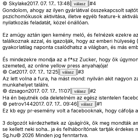
©
Skylake
2017. 07. 17.
.
13:48
|
|
#
4
válasz
Gondolom, ahogy az ilyen gyárlátival összekapcsolt sajtótá
pszichomókusok aktivitása, illetve egyéb feature-k aktiválá
nyilatkozás feladatát, közel önállóan.
Ez amúgy aztán igen kemény meló, és felnézek ezekre az 
találkoznak azzal, és igazolják, hogy az emberi hülyeség
gyakorlatilag naponta csalódhatsz a világban, és más emb
És mindezekre mondja az a f*sz Zucker, hogy ők úgymond 
szemeted, az online yellow press anyahajója!
©
Cat
2017. 07. 17.
.
12:25
|
|
#
3
válasz
Az lett volna a fura, ha mást mond: nyilván akit nagyon z
munkahelyet találni.
©
dzsagon
2017. 07. 17.
.
11:07
|
|
#
2
válasz
Ha én bejutnék oda deletelném az egész istentelen faceb
©
petrov144
2017. 07. 17.
.
09:46
|
|
#
1
válasz
Ez kb egy pr-esemény volt a facebooknak, hogy cáfolja a
3 dolgozót kérdezhettek az újságírók, ők meg mondták am
se kellett neki soha.. ja és felháborítónak tartják érdekes
Sg
.hu
©
2026
Minden jog fenntartva.