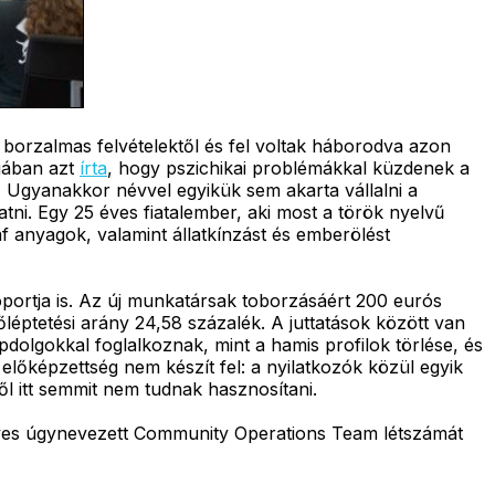
 borzalmas felvételektől és fel voltak háborodva azon
gában azt
írta
, hogy pszichikai problémákkal küzdenek a
 Ugyanakkor névvel egyikük sem akarta vállalni a
tni. Egy 25 éves fiatalember, aki most a török nyelvű
 anyagok, valamint állatkínzást és emberölést
soportja is. Az új munkatársak toborzásáért 200 eurós
léptetési arány 24,58 százalék. A juttatások között van
olgokkal foglalkoznak, mint a hamis profilok törlése, és
lőképzettség nem készít fel: a nyilatkozók közül egyik
ől itt semmit nem tudnak hasznosítani.
lyes úgynevezett Community Operations Team létszámát