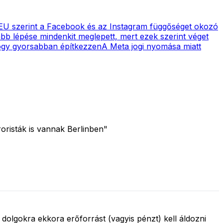
EU szerint a Facebook és az Instagram függőséget okozó
bb lépése mindenkit meglepett, mert ezek szerint véget
hogy gyorsabban építkezzen
A Meta jogi nyomása miatt
roristák is vannak Berlinben"
lgokra ekkora erőforrást (vagyis pénzt) kell áldozni