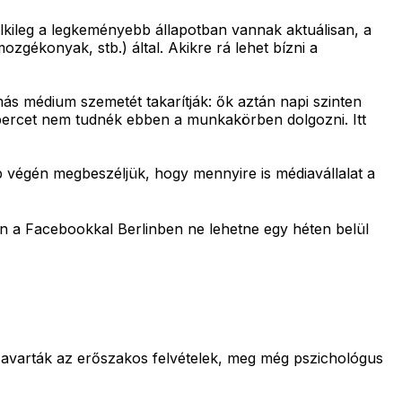
 lelkileg a legkeményebb állapotban vannak aktuálisan, a
mozgékonyak, stb.) által. Akikre rá lehet bízni a
s médium szemetét takarítják: ők aztán napi szinten
odpercet nem tudnék ebben a munkakörben dolgozni. Itt
 végén megbeszéljük, hogy mennyire is médiavállalat a
ban a Facebookkal Berlinben ne lehetne egy héten belül
 zavarták az erőszakos felvételek, meg még pszichológus