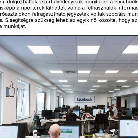
nem dolgozhattak, ezért mindegyikük monitorán a Facebook s
ásképp a riporterek láthatták volna a felhasználók inform
íróasztalokon felragasztható jegyzetek voltak szociális mu
is. S segítségre szükség lehet: az egyik nő közölte, hogy 
a munkáját.