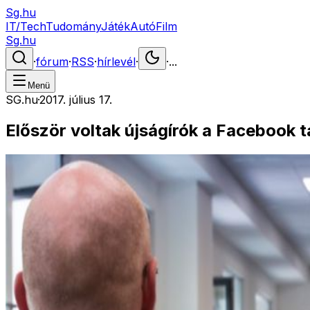
Sg.hu
IT/Tech
Tudomány
Játék
Autó
Film
Sg.hu
·
fórum
·
RSS
·
hírlevél
·
·
...
Menü
SG.hu
·
2017. július 17.
Először voltak újságírók a Facebook 