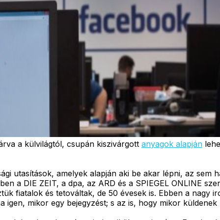
árva a külvilágtól, csupán kiszivárgott
anyagok alapján
lehe
sági utasítások, amelyek alapján aki be akar lépni, az sem
tében a DIE ZEIT, a dpa, az ARD és a SPIEGEL ONLINE sze
ztük fiatalok és tetováltak, de 50 évesek is. Ebben a nagy
a igen, mikor egy bejegyzést; s az is, hogy mikor küldenek 