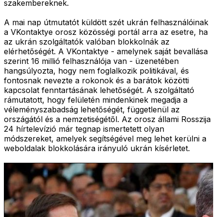
szakembereknek.
A mai nap útmutatót küldött szét ukrán felhasználóinak
a VKontaktye orosz közösségi portál arra az esetre, ha
az ukrán szolgáltatók valóban blokkolnák az
elérhetőségét. A VKontaktye - amelynek saját bevallása
szerint 16 millió felhasználója van - üzenetében
hangsúlyozta, hogy nem foglalkozik politikával, és
fontosnak nevezte a rokonok és a barátok közötti
kapcsolat fenntartásának lehetőségét. A szolgáltató
rámutatott, hogy felületén mindenkinek megadja a
véleményszabadság lehetőségét, függetlenül az
országától és a nemzetiségétől. Az orosz állami Rosszija
24 hírtelevízió már tegnap ismertetett olyan
módszereket, amelyek segítségével meg lehet kerülni a
weboldalak blokkolására irányuló ukrán kísérletet.