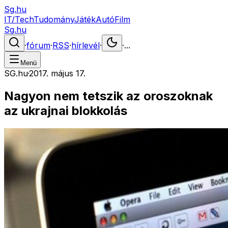
Sg.hu
IT/Tech
Tudomány
Játék
Autó
Film
Sg.hu
·
fórum
·
RSS
·
hírlevél
·
·
...
Menü
SG.hu
·
2017. május 17.
Nagyon nem tetszik az oroszoknak
az ukrajnai blokkolás