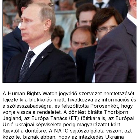
A Human Rights Watch jogvédő szervezet nemtetszését
fejezte ki a blokkolás miatt, hivatkozva az információs és
a szólásszabadságra, és felszólította Porosenkót, hogy
vonja vissza a rendeletet. A döntést bírálta Thorbjorn
Jagland, az Európa Tanács (ET) főtitkára is, az Európai
Unió ukrajnai képviselete pedig magyarázatot kért
Kijevtől a döntésre. A NATO sajtószolgálata viszont azt
közölte, bíznak abban, hogy az intézkedés Ukrajna