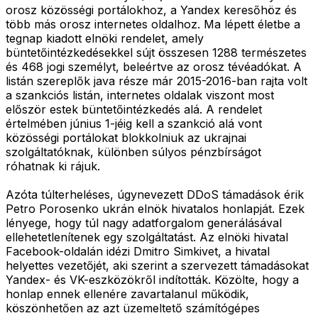
orosz közösségi portálokhoz, a Yandex keresőhöz és
több más orosz internetes oldalhoz. Ma lépett életbe a
tegnap kiadott elnöki rendelet, amely
büntetőintézkedésekkel sújt összesen 1288 természetes
és 468 jogi személyt, beleértve az orosz tévéadókat. A
listán szereplők java része már 2015-2016-ban rajta volt
a szankciós listán, internetes oldalak viszont most
először estek büntetőintézkedés alá. A rendelet
értelmében június 1-jéig kell a szankció alá vont
közösségi portálokat blokkolniuk az ukrajnai
szolgáltatóknak, különben súlyos pénzbírságot
róhatnak ki rájuk.
Azóta túlterheléses, úgynevezett DDoS támadások érik
Petro Porosenko ukrán elnök hivatalos honlapját. Ezek
lényege, hogy túl nagy adatforgalom generálásával
ellehetetlenítenek egy szolgáltatást. Az elnöki hivatal
Facebook-oldalán idézi Dmitro Simkivet, a hivatal
helyettes vezetőjét, aki szerint a szervezett támadásokat
Yandex- és VK-eszközökről indították. Közölte, hogy a
honlap ennek ellenére zavartalanul működik,
köszönhetően az azt üzemeltető számítógépes