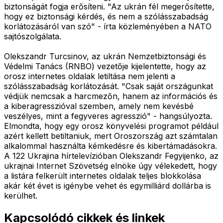
biztonságát fogja erősíteni. "Az ukrán fél megerősítette,
hogy ez biztonsági kérdés, és nem a szólásszabadság
korlátozásáról van szó" - írta közleményében a NATO
sajtószolgálata.
Olekszandr Turcsinov, az ukrán Nemzetbiztonsági és
Védelmi Tanács (RNBO) vezetője kijelentette, hogy az
orosz internetes oldalak letiltása nem jelenti a
szólásszabadság korlátozását. "Csak saját országunkat
védjük nemcsak a harcmezőn, hanem az információs és
a kiberagresszióval szemben, amely nem kevésbé
veszélyes, mint a fegyveres agresszió" - hangsúlyozta.
Elmondta, hogy egy orosz könyvelési programot például
azért kellett betiltaniuk, mert Oroszország azt számtalan
alkalommal használta kémkedésre és kibertámadásokra.
A 122 Ukrajina hírtelevízióban Olekszandr Fegyijenko, az
ukrajnai Internet Szövetség elnöke úgy vélekedett, hogy
a listára felkerült internetes oldalak teljes blokkolása
akár két évet is igénybe vehet és egymilliárd dollárba is
kerülhet.
Kapcsolódó cikkek és linkek