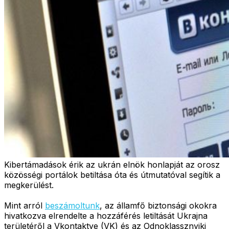
Kibertámadások érik az ukrán elnök honlapját az orosz
közösségi portálok betiltása óta és útmutatóval segítik a
megkerülést.
Mint arról
beszámoltunk
, az államfő biztonsági okokra
hivatkozva elrendelte a hozzáférés letiltását Ukrajna
területéről a Vkontaktye (VK) és az Odnoklassznyiki