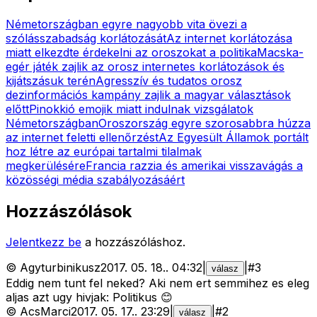
Németországban egyre nagyobb vita övezi a
szólásszabadság korlátozását
Az internet korlátozása
miatt elkezdte érdekelni az oroszokat a politika
Macska-
egér játék zajlik az orosz internetes korlátozások és
kijátszásuk terén
Agresszív és tudatos orosz
dezinformációs kampány zajlik a magyar választások
előtt
Pinokkió emojik miatt indulnak vizsgálatok
Németországban
Oroszország egyre szorosabbra húzza
az internet feletti ellenőrzést
Az Egyesült Államok portált
hoz létre az európai tartalmi tilalmak
megkerülésére
Francia razzia és amerikai visszavágás a
közösségi média szabályozásáért
Hozzászólások
Jelentkezz be
a hozzászóláshoz.
©
Agyturbinikusz
2017. 05. 18.
.
04:32
|
|
#
3
válasz
Eddig nem tunt fel neked? Aki nem ert semmihez es eleg
aljas azt ugy hivjak: Politikus 😊
©
AcsMarci
2017. 05. 17.
.
23:29
|
|
#
2
válasz