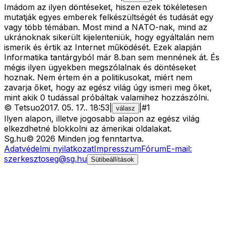
Imádom az ilyen döntéseket, hiszen ezek tökéletesen
mutatják egyes emberek felkészültségét és tudását egy
vagy több témában. Most mind a NATO-nak, mind az
ukránoknak sikerült kijelenteniük, hogy egyáltalán nem
ismerik és értik az Internet működését. Ezek alapján
Informatika tantárgyból már 8.ban sem mennének át. És
mégis ilyen ügyekben megszólalnak és döntéseket
hoznak. Nem értem én a politikusokat, miért nem
zavarja őket, hogy az egész világ úgy ismeri meg őket,
mint akik 0 tudással próbáltak valamihez hozzászólni.
©
Tetsuo
2017. 05. 17.
.
18:53
|
|
#
1
válasz
Ilyen alapon, illetve jogosabb alapon az egész világ
elkezdhetné blokkolni az ámerikai oldalakat.
Sg
.hu
©
2026
Minden jog fenntartva.
Adatvédelmi nyilatkozat
Impresszum
Fórum
E-mail:
szerkesztoseg@sg.hu
Sütibeállítások