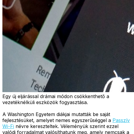
Egy új eljárással drámai módon csökkenthető a
vezetéknélküli eszközök fogyasztása.
A Washington Egyetem diákjai mutatták be saját
fejlesztésüket, amelyet nemes egyszerűséggel a
Passzív
Wi-Fi
névre kereszteltek. Véleményük szerint ezzel
valódi forradalmat valósíthatunk meg, amely nemcsak a