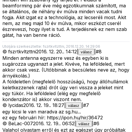
beamforming pár éve még egzotikumnak számított, ma
se általános, de néhány év múlva minden vacak tudni
fogja. Akit izgat ez a technológia, az lecseréli most. Akit
nem, az meg majd 10 év múlva, mikor eszközt cserél
észreveszi, hogy ilyet is tud. A terjedésnek ez nem szab
gátat, ha van benne ráció.
Utoljára szerkesztette: fszrtkvltzttni, 2016.12.20. 14:29:06
©
fszrtkvltzttni
2016. 12. 20.
.
14:12
|
|
#
8
válasz
Minden antenna egyszerre vesz és egyben ki is
sugározza ugyanazt a jelet. Kivéve, ha leföldeled, mert
akkor csak vesz. (Utóbbinak a becsületes neve az, hogy
árnyékolás.)
A földeletlen (megfelelő hosszúságú, hogy állóhullámok
keletkezzenek rajta) drót úgy veri vissza a jeleket mint
egy tükör. Ha leföldeled (elég egy megfelelő
kondenzátor is) akkor viszont nem.
©
lycidas
2016. 12. 19.
.
18:27
|
|
#
7
válasz
egy kicsi le van maradva az sg.hu...
ez egy februári hír: https://ipon.hu/hir/36472
©
BeLac-007
2016. 12. 19.
.
06:52
|
|
#
6
válasz
Valahol olvastam erről és ezt az egészet úgy próbáltak