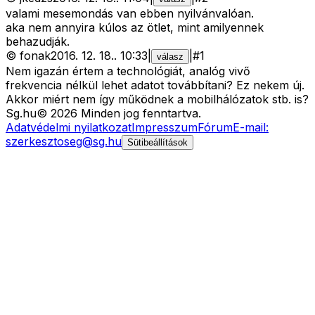
valami mesemondás van ebben nyilvánvalóan.
aka nem annyira kúlos az ötlet, mint amilyennek
behazudják.
©
fonak
2016. 12. 18.
.
10:33
|
|
#
1
válasz
Nem igazán értem a technológiát, analóg vivő
frekvencia nélkül lehet adatot továbbítani? Ez nekem új.
Akkor miért nem így működnek a mobilhálózatok stb. is?
Sg
.hu
©
2026
Minden jog fenntartva.
Adatvédelmi nyilatkozat
Impresszum
Fórum
E-mail:
szerkesztoseg@sg.hu
Sütibeállítások