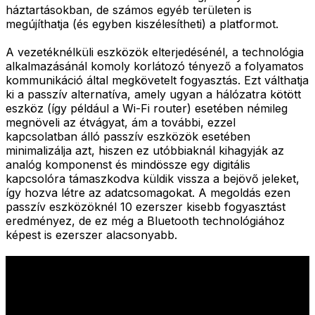
háztartásokban, de számos egyéb területen is
megújíthatja (és egyben kiszélesítheti) a platformot.
A vezetéknélküli eszközök elterjedésénél, a technológia
alkalmazásánál komoly korlátozó tényező a folyamatos
kommunikáció által megkövetelt fogyasztás. Ezt válthatja
ki a passzív alternatíva, amely ugyan a hálózatra kötött
eszköz (így például a Wi-Fi router) esetében némileg
megnöveli az étvágyat, ám a további, ezzel
kapcsolatban álló passzív eszközök esetében
minimalizálja azt, hiszen ez utóbbiaknál kihagyják az
analóg komponenst és mindössze egy digitális
kapcsolóra támaszkodva küldik vissza a bejövő jeleket,
így hozva létre az adatcsomagokat. A megoldás ezen
passzív eszközöknél 10 ezerszer kisebb fogyasztást
eredményez, de ez még a Bluetooth technológiához
képest is ezerszer alacsonyabb.