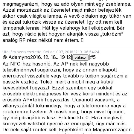
megmagyarázni, hogy az adó olyan mint egy zseblámpa.
Azzal morzézzák az üzenetet majd mikor befejezték
akkor csak világit a lámpa. A vevő oldalon egy tükör van
és azzal tükrözik vissza az üzenetet. Így ott nem kell
lámpának lennie. Hát így valahogy kell elképzelni. Bár
azt, hogy rádió jelet hogyan akarják vissza „tükrözni”
analóg RF rész nélkül nem értem. 
Utoljára szerkesztette: BeLac-007, 2016.12.19. 06:54:24
©
Adamyno
2016. 12. 18.
.
19:12
|
|
#
5
válasz
Az NFC-hez hasonló. Az AP-nek kell nagyobb
teljesítménnyel sugározni, hogy az onnan elkapott
energiával visszafele vagy tovább is tudjon sugározni a
passzív eszköz. Tökjó, mert a mobil meg a kütyü
kevesebbet fogyaszt. Ezzel szemben egy sokkal
erősebb elektromágneses tér vesz körül mindent és az
erősebb AP=több fogyasztás. Ugyanott vagyunk, a
villanyszámlát tökmindegy, hogy a telefonomra vagy a
routeremre fizetem. A másik meg, hogy mivel új cucc,
így még drágább is lesz. Értelme kb. 0. Ha a meglévő
környezeti wifikből nyerné az energiáját, úgy már más.
De neki saját router kell. Egyébként ma Magyarországon