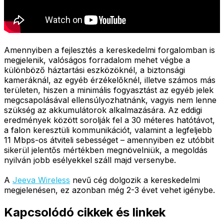
Amennyiben a fejlesztés a kereskedelmi forgalomban is
megjelenik, valóságos forradalom mehet végbe a
különböző háztartási eszközöknél, a biztonsági
kameráknál, az egyéb érzékelőknél, illetve számos más
területen, hiszen a minimális fogyasztást az egyéb jelek
megcsapolásával ellensúlyozhatnánk, vagyis nem lenne
szükség az akkumulátorok alkalmazására. Az eddigi
eredmények között sorolják fel a 30 méteres hatótávot,
a falon keresztüli kommunikációt, valamint a legfeljebb
11 Mbps-os átviteli sebességet – amennyiben ez utóbbit
sikerül jelentős mértékben megnövelniük, a megoldás
nyilván jobb esélyekkel száll majd versenybe.
A
Jeeva Wireless
nevű cég dolgozik a kereskedelmi
megjelenésen, ez azonban még 2-3 évet vehet igénybe.
Kapcsolódó cikkek és linkek