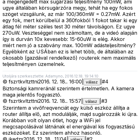
a megengedett max sugárzási teljesítmény 100mW, ami
ugye általában körsugárzóra megy, tehát ha egy fokos
szöget vizsgálunk, az már 100/360mW = 0.27mW. Azért
egy fok, mert körülbelül a 360fokból 1 fokot takar ki egy
átlag fél méter széles test 30 méter távolságon. Ez ugye
270uW. Veszteséggel nem számoltam, de a videó alapján
így is durván 10x kevesebb: 15-60uW is elég. Akkor
miért nem jó a szabvány max. 100mW adásteljesítmény?
Egyébként az USÁban ez is lehet több, de általában az
okosabb (gazdával rendelkező) routerek nem maximális
teljesítményen üzemelnek.
Utoljára szerkesztette: Adamyno, 2016.12.18. 19:14:10
©
fszrtkvltzttni
2016. 12. 18.
.
16:00
|
|
#
4
válasz
Biztonsági kamreránál szerintem értelmetlen. A kamera
maga jelentős fogyasztó.
©
fszrtkvltzttni
2016. 12. 18.
.
15:57
|
|
#
3
válasz
Szerintem a vivőfreqvenciát egy külső eszköz állítja a
router állítja elő, azt modulálják, majd sugározzák ki újra.
Korábban volt olyan ötlet, hogy a WiFi jel
megcsapolásával látnának el energiával kis fogyasztású
eszközöket. Ez szerintem ahhoz hasonló.
©
jkedzs
2016. 12. 18.
.
11:04
|
|
#
2
válasz