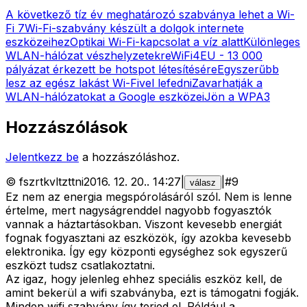
A következő tíz év meghatározó szabványa lehet a Wi-
Fi 7
Wi-Fi-szabvány készült a dolgok internete
eszközeihez
Optikai Wi-Fi-kapcsolat a víz alatt
Különleges
WLAN-hálózat vészhelyzetekre
WiFi4EU - 13 000
pályázat érkezett be hotspot létesítésére
Egyszerűbb
lesz az egész lakást Wi-Fivel lefedni
Zavarhatják a
WLAN-hálózatokat a Google eszközei
Jön a WPA3
Hozzászólások
Jelentkezz be
a hozzászóláshoz.
©
fszrtkvltzttni
2016. 12. 20.
.
14:27
|
|
#
9
válasz
Ez nem az energia megspórolásáról szól. Nem is lenne
értelme, mert nagyságrenddel nagyobb fogyasztók
vannak a háztartásokban. Viszont kevesebb energiát
fognak fogyasztani az eszközök, így azokba kevesebb
elektronika. Így egy központi egységhez sok egyszerű
eszközt tudsz csatlakoztatni.
Az igaz, hogy jelenleg ehhez speciális eszköz kell, de
amint bekerül a wifi szabványba, ezt is támogatni fogják.
Minden wifi szabvány így terjed el. Például a