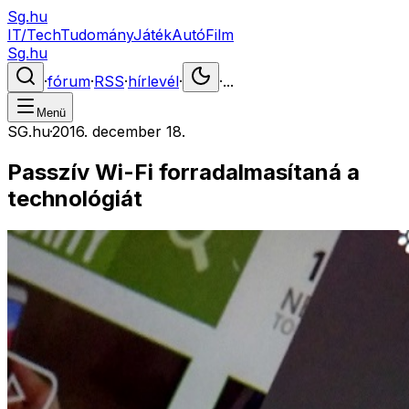
Sg.hu
IT/Tech
Tudomány
Játék
Autó
Film
Sg.hu
·
fórum
·
RSS
·
hírlevél
·
·
...
Menü
SG.hu
·
2016. december 18.
Passzív Wi-Fi forradalmasítaná a
technológiát