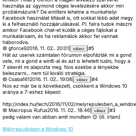
használja az úgymond céges levelezésére akkor min
problémázunk? De említeni lehetne a munkahelyi
Facebook használat tiltását is, ott sokkal több adat megy
ki a felhasználó hozzájárulásával. Pl. falra tudok mászni
amikor Facebook chat-et küldik a céges fájlokat a
munkatársaim, és ha reklamálok akkor fel vannak
háborodva.
©
gforce9
2016. 11. 02.
.
20:01
|
|
#
5
válasz
Hát az userek számtalan fórumon elpofázták mi a gond
vele, mi a gond a win8-al és azt is lehetett tudni, hogy a
7 sikerét mi alapozta meg. Nos ezekbe a tényekbe
beleszarni... nem túl kiváló stratégia.
©
Csaba161
2016. 11. 02.
.
19:08
|
|
#
4
válasz
Nos ez már be is következett, csökkent a Windows 10
aránya a 7-eshez képest:
http://index.hu/tech/2016/11/02/melyrepulesben_a_windo
©
Macropus Rufus
2016. 11. 02.
.
18:46
|
|
#
3
válasz
pedig valami van abban amit mondtam 😊 (ill. írtam)
Mélyrepülésben a Windows 10