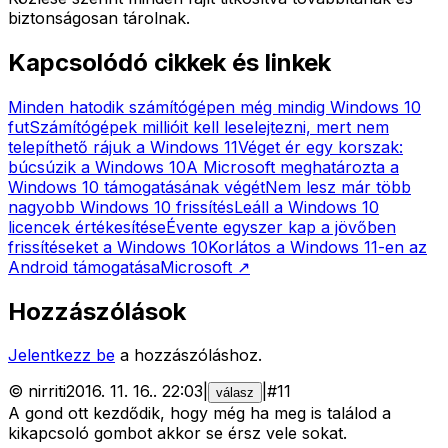
biztonságosan tárolnak.
Kapcsolódó cikkek és linkek
Minden hatodik számítógépen még mindig Windows 10
fut
Számítógépek millióit kell leselejtezni, mert nem
telepíthető rájuk a Windows 11
Véget ér egy korszak:
búcsúzik a Windows 10
A Microsoft meghatározta a
Windows 10 támogatásának végét
Nem lesz már több
nagyobb Windows 10 frissítés
Leáll a Windows 10
licencek értékesítése
Évente egyszer kap a jövőben
frissítéseket a Windows 10
Korlátos a Windows 11-en az
Android támogatása
Microsoft
↗
Hozzászólások
Jelentkezz be
a hozzászóláshoz.
©
nirriti
2016. 11. 16.
.
22:03
|
|
#
11
válasz
A gond ott kezdődik, hogy még ha meg is találod a
kikapcsoló gombot akkor se érsz vele sokat.