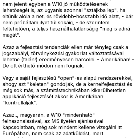
nem jelenti egyben a W10 jó müködtetésének
lehetőségét is, az ugyanis azonnal "sztájkba lép", ha
eltűnik alóla a net, és rövidebb-hosszabb idő alatt, - bár
nem próbáltam ilyet túl sokáig, - de szerintem,
feltehetően, a teljes használhatatlanságig "meg is adná
magát".
Azaz a fejlesztési tendenciák ellen már tényleg csak a
jogszabályi, törvénykezési gyakorlat változtatásával
lehetne (talán!) eredményesen harcolni. - Amerikában! -
De ott érthető módon nem fognak.
Vagy a saját fejlesztésű "open"-es alapú rendszerekkel,
ahogy azt "keleten" gondolják, de a kernelfejlesztést és
még sok más, a számítástechnikában kikerülhetetlen
applikáció fejlesztését akkor is Amerikában
"kontrollálják".
Azaz.., magyarán, a W10 "mindenható"
felhasználásával, az MS ilyetén ajánlásával
kapcsolatban, még sok mindent kellene vizsgálni itt
Európában, nem csak az adatküldést, mert