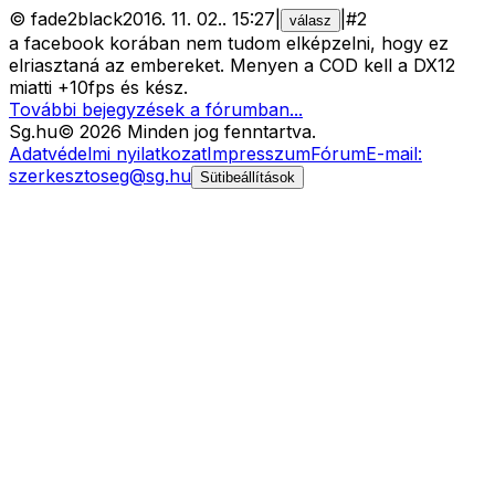
©
fade2black
2016. 11. 02.
.
15:27
|
|
#
2
válasz
a facebook korában nem tudom elképzelni, hogy ez
elriasztaná az embereket. Menyen a COD kell a DX12
miatti +10fps és kész.
További bejegyzések a fórumban...
Sg
.hu
©
2026
Minden jog fenntartva.
Adatvédelmi nyilatkozat
Impresszum
Fórum
E-mail:
szerkesztoseg@sg.hu
Sütibeállítások