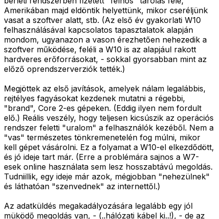
bérleti rendszerben fizetett "felhős" tárolás felé,
Amerikában majd eldöntik helyettünk, mikor cseréljünk
vasat a szoftver alatt, stb. (Az első év gyakorlati W10
felhasználásával kapcsolatos tapasztalatok alapján
mondom, ugyanazon a vason érezhetően nehezedik a
szoftver működése, feléli a W10 is az alapjául rakott
hardveres erőforrásokat, - sokkal gyorsabban mint az
előző oprendszerverziók tették.)
Megjöttek az első javítások, amelyek nálam legalábbis,
rejtélyes fagyásokat kezdenek mutatni a régebbi,
"brand", Core 2-es gépeken. (Eddig ilyen nem fordult
elő.) Reális veszély, hogy teljesen kicsúszik az operációs
rendszer feletti "uralom" a felhasználók kezéből. Nem a
"vas" természetes tönkremenetelén fog múlni, mikor
kell gépet vásárolni. Ez a folyamat a W10-el elkezdődött,
és jó ideje tart már. (Erre a problémára sajnos a W7-
esek online használata sem lesz hosszabtávú megoldás.
Tudniillik, egy ideje már azok, mégjobban "nehezülnek"
és láthatóan "szenvednek" az internettől.)
Az adatküldés megakadályozására legalább egy jól
müködő megoldás van, - (..hálózati kábel ki..!), - de az