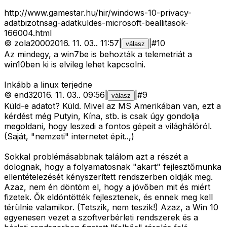
http://www.gamestar.hu/hir/windows-10-privacy-
adatbizotnsag-adatkuldes-microsoft-beallitasok-
166004.html
©
zola2000
2016. 11. 03.
.
11:57
|
|
#
10
válasz
Az mindegy, a win7be is behozták a telemetriát a
win10ben ki is elvileg lehet kapcsolni.
Inkább a linux terjedne
©
end3
2016. 11. 03.
.
09:56
|
|
#
9
válasz
Küld-e adatot? Küld. Mivel az MS Amerikában van, ezt a
kérdést még Putyin, Kína, stb. is csak úgy gondolja
megoldani, hogy leszedi a fontos gépeit a világhálóról.
(Saját, "nemzeti" internetet épít..,)
Sokkal problémásabbnak találom azt a részét a
dolognak, hogy a folyamatosnak "akart" fejlesztőmunka
ellentételezését kényszerített rendszerben oldják meg.
Azaz, nem én döntöm el, hogy a jövőben mit és miért
fizetek. Ők eldöntötték fejlesztenek, és ennek meg kell
térülnie valamikor. (Tetszik, nem teszik!) Azaz, a Win 10
egyenesen vezet a szoftverbérleti rendszerek és a