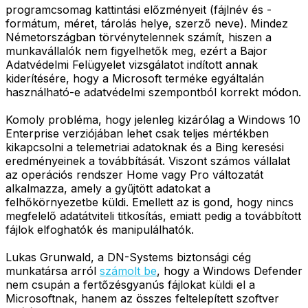
programcsomag kattintási előzményeit (fájlnév és -
formátum, méret, tárolás helye, szerző neve). Mindez
Németországban törvénytelennek számít, hiszen a
munkavállalók nem figyelhetők meg, ezért a Bajor
Adatvédelmi Felügyelet vizsgálatot indított annak
kiderítésére, hogy a Microsoft terméke egyáltalán
használható-e adatvédelmi szempontból korrekt módon.
Komoly probléma, hogy jelenleg kizárólag a Windows 10
Enterprise verziójában lehet csak teljes mértékben
kikapcsolni a telemetriai adatoknak és a Bing keresési
eredményeinek a továbbítását. Viszont számos vállalat
az operációs rendszer Home vagy Pro változatát
alkalmazza, amely a gyűjtött adatokat a
felhőkörnyezetbe küldi. Emellett az is gond, hogy nincs
megfelelő adatátviteli titkosítás, emiatt pedig a továbbított
fájlok elfoghatók és manipulálhatók.
Lukas Grunwald, a DN-Systems biztonsági cég
munkatársa arról
számolt be
, hogy a Windows Defender
nem csupán a fertőzésgyanús fájlokat küldi el a
Microsoftnak, hanem az összes feltelepített szoftver