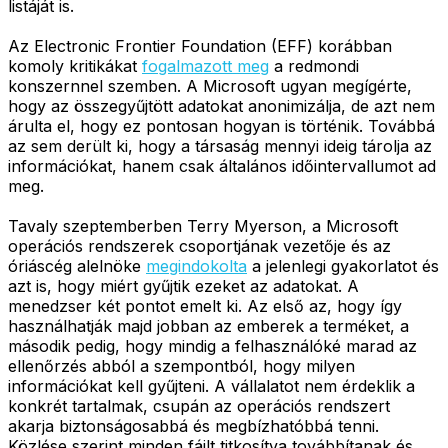
listáját is.
Az Electronic Frontier Foundation (EFF) korábban
komoly kritikákat
fogalmazott meg
a redmondi
konszernnel szemben. A Microsoft ugyan megígérte,
hogy az összegyűjtött adatokat anonimizálja, de azt nem
árulta el, hogy ez pontosan hogyan is történik. Továbbá
az sem derült ki, hogy a társaság mennyi ideig tárolja az
információkat, hanem csak általános időintervallumot ad
meg.
Tavaly szeptemberben Terry Myerson, a Microsoft
operációs rendszerek csoportjának vezetője és az
óriáscég alelnöke
megindokolta
a jelenlegi gyakorlatot és
azt is, hogy miért gyűjtik ezeket az adatokat. A
menedzser két pontot emelt ki. Az első az, hogy így
használhatják majd jobban az emberek a terméket, a
második pedig, hogy mindig a felhasználóké marad az
ellenőrzés abból a szempontból, hogy milyen
információkat kell gyűjteni. A vállalatot nem érdeklik a
konkrét tartalmak, csupán az operációs rendszert
akarja biztonságosabbá és megbízhatóbbá tenni.
Közlése szerint minden fájlt titkosítva továbbítanak és