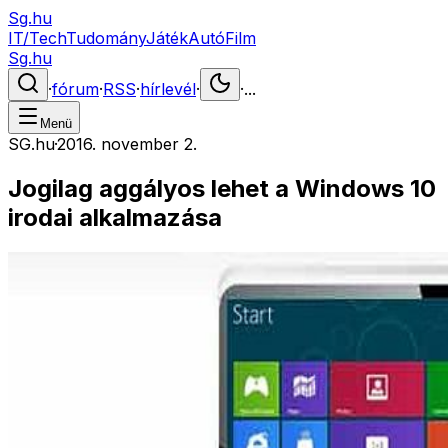
Sg.hu
IT/Tech
Tudomány
Játék
Autó
Film
Sg.hu
·
fórum
·
RSS
·
hírlevél
·
·
...
Menü
SG.hu
·
2016. november 2.
Jogilag aggályos lehet a Windows 10
irodai alkalmazása