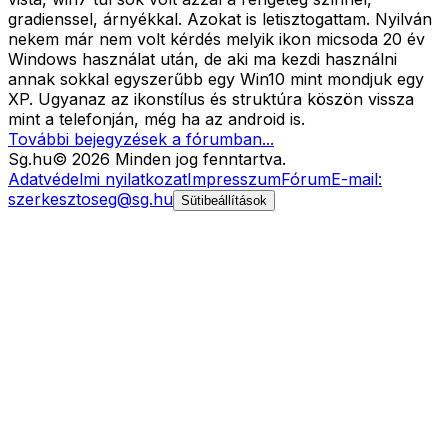
gradienssel, árnyékkal. Azokat is letisztogattam. Nyilván
nekem már nem volt kérdés melyik ikon micsoda 20 év
Windows használat után, de aki ma kezdi használni
annak sokkal egyszerűbb egy Win10 mint mondjuk egy
XP. Ugyanaz az ikonstílus és struktúra köszön vissza
mint a telefonján, még ha az android is.
További bejegyzések a fórumban...
Sg
.hu
©
2026
Minden jog fenntartva.
Adatvédelmi nyilatkozat
Impresszum
Fórum
E-mail:
szerkesztoseg@sg.hu
Sütibeállítások