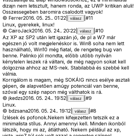
dizajn nem letisztult, hanem ronda, az UWP kritikan aluli!
Osszessegeben baromira csalodott vagyok!
©
Ferrer
2016. 05. 25.
.
01:22
|
|
#
11
válasz
Linux, gyerekek, linux!
©
CairoJack
2016. 05. 24.
.
20:22
|
|
#
10
válasz
Az XP az SP2 után lett igazán jó, de pl a W7 már
egészen jó volt megjelenéskor is. Win8 soha nem lett
használható, Win10 még fiatal, de rengeteg bug van
benne. Palinko jól mondta, előbb utóbb nyilván
kénytelen leszek rá váltani, de még nagyon sokat kell
dolgoznia ahhoz az MS-nek. Stabilabbá és szebbé kell
válnia.
Korrigálom is magam, még SOKÁIG nincs esélye asztali
gépen, de alapvetően amúgy potenciál van benne,
szóval egy szép napon még válthatok is rá.
©
jkedzs
2016. 05. 24.
.
19:52
|
|
#
9
válasz
Linux.
©
bdzsana
2016. 05. 24.
.
19:12
|
|
#
8
válasz
Ízlések és pofonok.Nekem kifejezetten tetszik ez a
minimalista stílus. Annyi amennyi kell. Minden ikonból
látszik, hogy mi az, átlátható. Nekem például az xp,
vista, win7 túl sok volt azzal a rengeteg színnel,