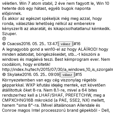
véletlen. Win 7 atom stabil, 2 éve nem fagyott le, Win 10
hetente dob egy hátast, egyéb bugok naponta
előjönnek.
És akkor az egészet spékeljük még meg azzal, hogy
ronda, választási lehetőség nélkül az emberekre
kényszeríti az akaratát, és kikapcsolhatatlanul kémkedik.
Szuper.
😞
©
Csacsis
2016. 05. 25.
.
13:47
|
|
#
16
válasz
A legnagyobb gond a win10-el az hogy ALÁÍROD! hogy
minden adatodat, böngészéseidet, stb...-t köszöni a
windows és magáévá teszi. Best kémprogram ever. Nem
csodálom, hogy eröltetik!
http://index.hu/tech/2015/07/30/a_windows_10_is_szorgalm
©
Skylake
2016. 05. 25.
.
09:09
|
|
#
15
válasz
Környezetemben van egy cég viszonylag régebbi
gépparkkal. WXP kifutási idejéig mentek, ezt követően
átállítottuk őket 8-ra. Nem 8.1-re, mivel a 64 bites
rendszerhez kell a LHAF/SHAF, PREFETCHW, meg a
CMPXCHNG16B mikrokód (a PAE, SSE2, NX) mellett,
hanem "sima 8"-ra. (Mivel általánosan Allendale és
Conroe magos Intel processzorú brand gépekből - Dell,