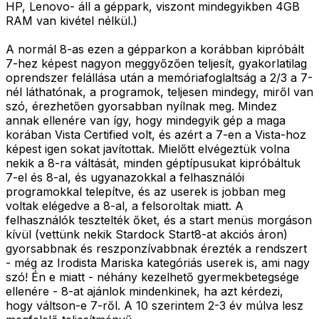
HP, Lenovo- áll a géppark, viszont mindegyikben 4GB
RAM van kivétel nélkül.)
A normál 8-as ezen a gépparkon a korábban kipróbált
7-hez képest nagyon meggyőzően teljesít, gyakorlatilag
oprendszer felállása után a memóriafoglaltság a 2/3 a 7-
nél láthatónak, a programok, teljesen mindegy, miről van
szó, érezhetően gyorsabban nyílnak meg. Mindez
annak ellenére van így, hogy mindegyik gép a maga
korában Vista Certified volt, és azért a 7-en a Vista-hoz
képest igen sokat javítottak. Mielőtt elvégeztük volna
nekik a 8-ra váltását, minden géptípusukat kipróbáltuk
7-el és 8-al, és ugyanazokkal a felhasználói
programokkal telepítve, és az userek is jobban meg
voltak elégedve a 8-al, a felsoroltak miatt. A
felhasználók tesztelték őket, és a start menüs morgáson
kívül (vettünk nekik Stardock Start8-at akciós áron)
gyorsabbnak és reszponzívabbnak érezték a rendszert
- még az Irodista Mariska kategóriás userek is, ami nagy
szó! Én e miatt - néhány kezelhető gyermekbetegsége
ellenére - 8-at ajánlok mindenkinek, ha azt kérdezi,
hogy váltson-e 7-ről. A 10 szerintem 2-3 év múlva lesz