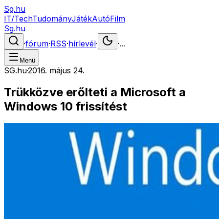
Sg.hu
IT/Tech
Tudomány
Játék
Autó
Film
Sg.hu
·
fórum
·
RSS
·
hírlevél
·
·
...
Menü
SG.hu
·
2016. május 24.
Trükközve erőlteti a Microsoft a
Windows 10 frissítést