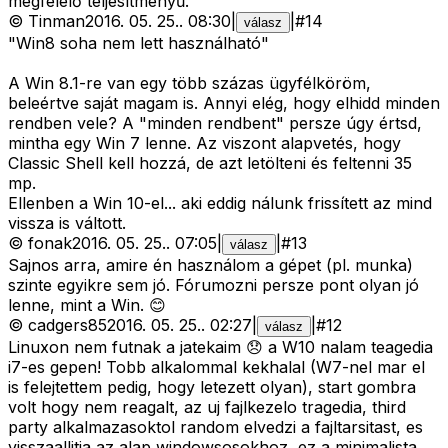
megfelelő teljesítményű.
©
Tinman
2016. 05. 25.
.
08:30
|
|
#
14
válasz
"Win8 soha nem lett használható"
A Win 8.1-re van egy több százas ügyfélköröm,
beleértve saját magam is. Annyi elég, hogy elhidd minden
rendben vele? A "minden rendbent" persze úgy értsd,
mintha egy Win 7 lenne. Az viszont alapvetés, hogy
Classic Shell kell hozzá, de azt letölteni és feltenni 35
mp.
Ellenben a Win 10-el... aki eddig nálunk frissített az mind
vissza is váltott.
©
fonak
2016. 05. 25.
.
07:05
|
|
#
13
válasz
Sajnos arra, amire én használom a gépet (pl. munka)
szinte egyikre sem jó. Fórumozni persze pont olyan jó
lenne, mint a Win. 😊
©
cadgers85
2016. 05. 25.
.
02:27
|
|
#
12
válasz
Linuxon nem futnak a jatekaim 😞 a W10 nalam teagedia
i7-es gepen! Tobb alkalommal kekhalal (W7-nel mar el
is felejtettem pedig, hogy letezett olyan), start gombra
volt hogy nem reagalt, az uj fajlkezelo tragedia, third
party alkalmazasoktol random elvedzi a fajltarsitast, es
visszaallitja az alap windowsosokhoz, ez a minimalista