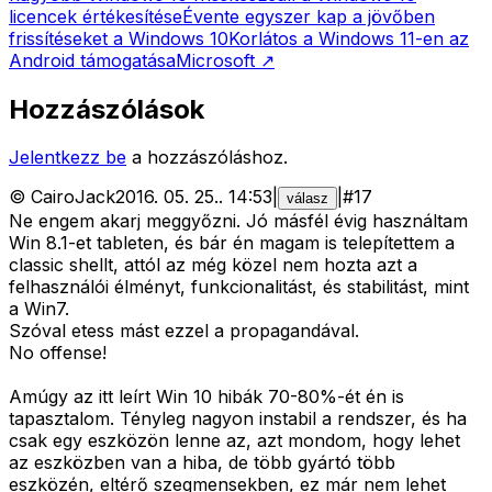
licencek értékesítése
Évente egyszer kap a jövőben
frissítéseket a Windows 10
Korlátos a Windows 11-en az
Android támogatása
Microsoft
↗
Hozzászólások
Jelentkezz be
a hozzászóláshoz.
©
CairoJack
2016. 05. 25.
.
14:53
|
|
#
17
válasz
Ne engem akarj meggyőzni. Jó másfél évig használtam
Win 8.1-et tableten, és bár én magam is telepítettem a
classic shellt, attól az még közel nem hozta azt a
felhasználói élményt, funkcionalitást, és stabilitást, mint
a Win7.
Szóval etess mást ezzel a propagandával.
No offense!
Amúgy az itt leírt Win 10 hibák 70-80%-ét én is
tapasztalom. Tényleg nagyon instabil a rendszer, és ha
csak egy eszközön lenne az, azt mondom, hogy lehet
az eszközben van a hiba, de több gyártó több
eszközén, eltérő szegmensekben, ez már nem lehet