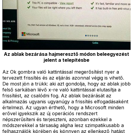
Az ablak bezárása hajmeresztő módon beleegyezést
jelent a telepítésbe
Az Ok gombra való kattintással megerősítést nyer a
tervezett frissítés és az eljárás azonnal végig is vihető.
De most jön a trükk: aki azt gondolja, hogy az ablak jobb
felső sarkában lévő x-re való kattintással elutasítja a
frissítést, az csalódni fog. Az ablak bezárását az
alkalmazás ugyanis ugyanúgy a frissítés elfogadásaként
értelmezi. Az ugyan érthető, hogy a Microsoft minden
erővel igyekszik az új operációs rendszert
népszerűsíteni és terjeszteni, azonban ezekkel a
módszerekkel a társaság aligha lesz szimpatikusabb a
felhasználók körében és könnyen az ellenkező hatást