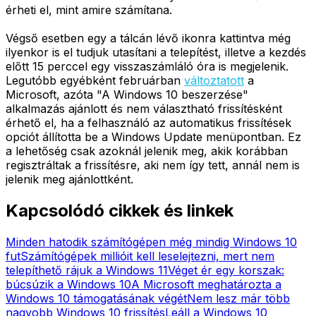
érheti el, mint amire számítana.
Végső esetben egy a tálcán lévő ikonra kattintva még
ilyenkor is el tudjuk utasítani a telepítést, illetve a kezdés
előtt 15 perccel egy visszaszámláló óra is megjelenik.
Legutóbb egyébként februárban
változtatott
a
Microsoft, azóta "A Windows 10 beszerzése"
alkalmazás ajánlott és nem választható frissítésként
érhető el, ha a felhasználó az automatikus frissítések
opciót állította be a Windows Update menüpontban. Ez
a lehetőség csak azoknál jelenik meg, akik korábban
regisztráltak a frissítésre, aki nem így tett, annál nem is
jelenik meg ajánlottként.
Kapcsolódó cikkek és linkek
Minden hatodik számítógépen még mindig Windows 10
fut
Számítógépek millióit kell leselejtezni, mert nem
telepíthető rájuk a Windows 11
Véget ér egy korszak:
búcsúzik a Windows 10
A Microsoft meghatározta a
Windows 10 támogatásának végét
Nem lesz már több
nagyobb Windows 10 frissítés
Leáll a Windows 10