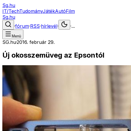
Sg.hu
IT/Tech
Tudomány
Játék
Autó
Film
Sg.hu
·
fórum
·
RSS
·
hírlevél
·
·
...
Menü
SG.hu
·
2016. február 29.
Új okosszemüveg az Epsontól