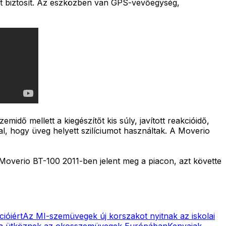
őt biztosít. Az eszközben van GPS-vevőegység,
dő mellett a kiegészítőt kis súly, javított reakcióidő,
tal, hogy üveg helyett szilíciumot használtak. A Moverio
 Moverio BT-100 2011-ben jelent meg a piacon, azt követte
ióiért
Az MI-szemüvegek új korszakot nyitnak az iskolai
sba ütköznek az okosszemüvegek Európában
Kenyaiak