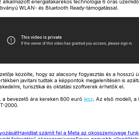
 alkalmazott energiatakarékos technológia 6 órás üzemid
zabványú WLAN- és Bluetooth Ready-támogatással.
tője közölte, hogy az alacsony fogyasztás és a hosszú üzemi
értékben javítani tudtak a képpontok megjelenítésén is azál
elmi, turisztikai és oktatási szoftverek érhetők el.
a, a bevezető ára kereken 800 euró
lesz
. Az első modell, a
BT-2000.
yozását
Havidíjat számít fel a Meta az okosszemüvege funkc
aját fejlesztésű okosszemüvege
Egyre nagyobb ellenállá