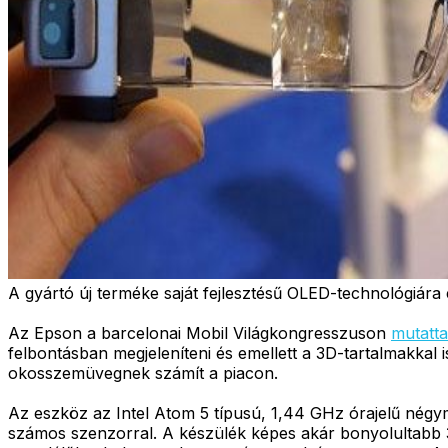
A gyártó új terméke saját fejlesztésű OLED-technológiára é
Az Epson a barcelonai Mobil Világkongresszuson
mutatta
felbontásban megjeleníteni és emellett a 3D-tartalmakkal 
okosszemüvegnek számít a piacon.
Az eszköz az Intel Atom 5 típusú, 1,44 GHz órajelű négym
számos szenzorral. A készülék képes akár bonyolultabb 3D