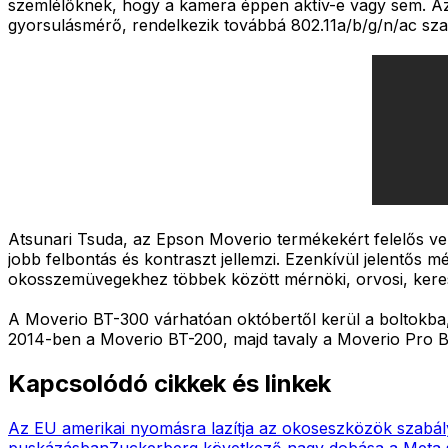
szemlélőknek, hogy a kamera éppen aktív-e vagy sem. Az
gyorsulásmérő, rendelkezik továbbá 802.11a/b/g/n/ac s
Atsunari Tsuda, az Epson Moverio termékekért felelős veze
jobb felbontás és kontraszt jellemzi. Ezenkívül jelentős m
okosszemüvegekhez többek között mérnöki, orvosi, keresked
A Moverio BT-300 várhatóan októbertől kerül a boltokb
2014-ben a Moverio BT-200, majd tavaly a Moverio Pro 
Kapcsolódó cikkek és linkek
Az EU amerikai nyomásra lazítja az okoseszközök szabál
puskázásban
Zuckerberg következő nagy dobása a Meta s