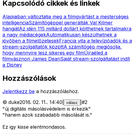
Kapcsolódó cikkek és linkek
Alapjaiban változtatja meg a filmgyártást a mesterséges
intelligencia
Számítógéppel generálták Val Kilmer
hangját
Az idén 115 milliárd dollárt költhetnek tartalmakra
a nagy médiacégek
Automatikusan készülhetnek a
jövőben a filmelőzetesek
Francia vita a televízióadók és a
stream-szolgáltatók között
A számítógép megjósolja,
hogy mennyire lesz sikeres egy film
Újraéled a
filmvásznon James Dean
Saját stream-szolgáltatást indít
a Disney
Hozzászólások
Jelentkezz be
a hozzászóláshoz.
©
duke
2016. 02. 11.
.
14:40
|
|
#
2
válasz
"új digitális másolásvédelem is érkezik"
"hanem azok szabadabb másolását is."
Ez igy kisse elentmondasos.