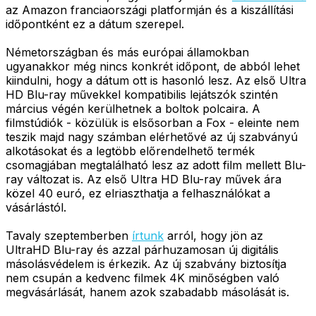
az Amazon franciaországi platformján és a kiszállítási
időpontként ez a dátum szerepel.
Németországban és más európai államokban
ugyanakkor még nincs konkrét időpont, de abból lehet
kiindulni, hogy a dátum ott is hasonló lesz. Az első Ultra
HD Blu-ray művekkel kompatibilis lejátszók szintén
március végén kerülhetnek a boltok polcaira. A
filmstúdiók - közülük is elsősorban a Fox - eleinte nem
teszik majd nagy számban elérhetővé az új szabványú
alkotásokat és a legtöbb előrendelhető termék
csomagjában megtalálható lesz az adott film mellett Blu-
ray változat is. Az első Ultra HD Blu-ray művek ára
közel 40 euró, ez elriaszthatja a felhasználókat a
vásárlástól.
Tavaly szeptemberben
írtunk
arról, hogy jön az
UltraHD Blu-ray és azzal párhuzamosan új digitális
másolásvédelem is érkezik. Az új szabvány biztosítja
nem csupán a kedvenc filmek 4K minőségben való
megvásárlását, hanem azok szabadabb másolását is.