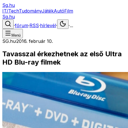
Sg.hu
IT/Tech
Tudomány
Játék
Autó
Film
Sg.hu
·
fórum
·
RSS
·
hírlevél
·
·
...
Menü
SG.hu
·
2016. február 10.
Tavasszal érkezhetnek az első Ultra
HD Blu-ray filmek