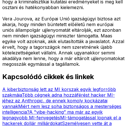
hogy a kriminalisztikai kutatási eredményeket is meg kell
osztani és hatékonyabban kielemezni.
Vera Jourova, az Európai Unió igazságügyi biztosa azt
akarja, hogy minden büntetett előéletű nem európai
uniós állampolgár ujjlenyomatát eltárolják, ezt azonban
nem minden igazságügyi miniszter támogatta. Maas
egyike volt azoknak, akik elutasították a javaslatot. Azzal
érvelt, hogy a tagországok nem szeretnének újabb
kötelezettségeket vállalni. Annak ugyanakkor semmi
akadálya nem lenne, hogy a már eltárolt ujjlenyomatokat
megosszák egymással a tagállamok.
Kapcsolódó cikkek és linkek
A kiberbiztonság lett az MI korszak egyik legforróbb
szakmája
Több cégnek adna hozzáférést hacker MI-
jéhez az Anthropic, de ennek komoly kockázatai
vannak
Miért nem lesz soha biztonságos a mesterséges
intelligencia?
A "vibe-hacking” ma már az egyik
legnagyobb MI-fenyegetés
MI-támogatással lopnak el a
hackerek dollár milliárdokat
Személyesen vette át a