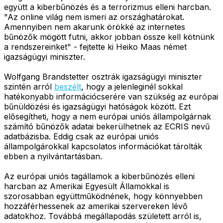
együtt a kiberbűnözés és a terrorizmus elleni harcban.
"Az online világ nem ismeri az országhatárokat.
Amennyiben nem akarunk örökké az internetes
bűnözők mögött futni, akkor jobban össze kell kötnünk
a rendszereinket" - fejtette ki Heiko Maas német
igazságügyi miniszter.
Wolfgang Brandstetter osztrák igazságügyi miniszter
szintén arról
beszélt
, hogy a jelenleginél sokkal
hatékonyabb információcserére van szükség az európai
bűnüldözési és igazságügyi hatóságok között. Ezt
elősegítheti, hogy a nem európai uniós állampolgárnak
számító bűnözők adatai bekerülhetnek az ECRIS nevű
adatbázisba. Eddig csak az európai uniós
állampolgárokkal kapcsolatos információkat tárolták
ebben a nyilvántartásban.
Az európai uniós tagállamok a kiberbűnözés elleni
harcban az Amerikai Egyesült Államokkal is
szorosabban együttműködnének, hogy könnyebben
hozzáférhessenek az amerikai szervereken lévő
adatokhoz. Továbbá megállapodás született arról is,