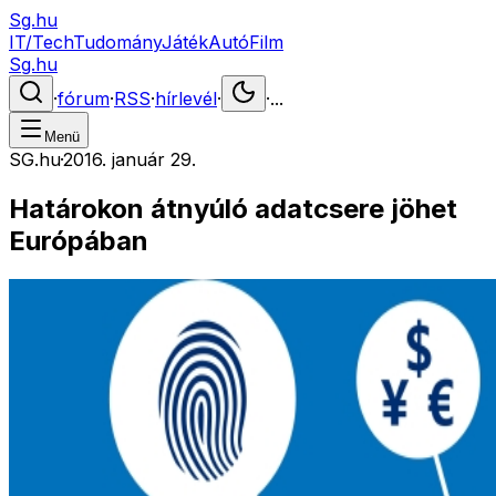
Sg.hu
IT/Tech
Tudomány
Játék
Autó
Film
Sg.hu
·
fórum
·
RSS
·
hírlevél
·
·
...
Menü
SG.hu
·
2016. január 29.
Határokon átnyúló adatcsere jöhet
Európában