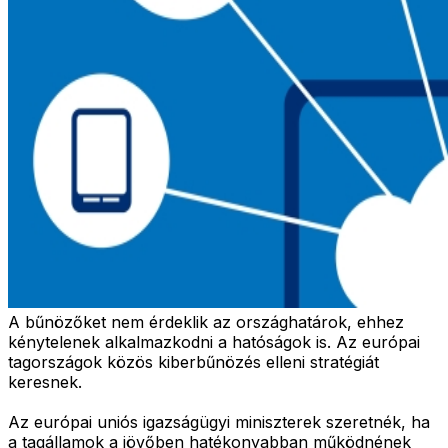
A bűnözőket nem érdeklik az országhatárok, ehhez
kénytelenek alkalmazkodni a hatóságok is. Az európai
tagországok közös kiberbűnözés elleni stratégiát
keresnek.
Az európai uniós igazságügyi miniszterek szeretnék, ha
a tagállamok a jövőben hatékonyabban működnének