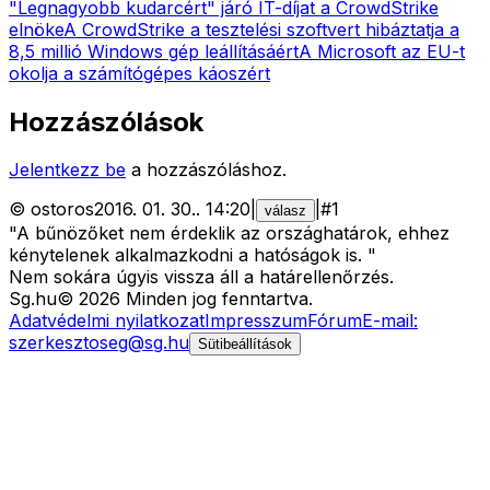
"Legnagyobb kudarcért" járó IT-díjat a CrowdStrike
elnöke
A CrowdStrike a tesztelési szoftvert hibáztatja a
8,5 millió Windows gép leállításáért
A Microsoft az EU-t
okolja a számítógépes káoszért
Hozzászólások
Jelentkezz be
a hozzászóláshoz.
©
ostoros
2016. 01. 30.
.
14:20
|
|
#
1
válasz
"A bűnözőket nem érdeklik az országhatárok, ehhez
kénytelenek alkalmazkodni a hatóságok is. "
Nem sokára úgyis vissza áll a határellenőrzés.
Sg
.hu
©
2026
Minden jog fenntartva.
Adatvédelmi nyilatkozat
Impresszum
Fórum
E-mail:
szerkesztoseg@sg.hu
Sütibeállítások