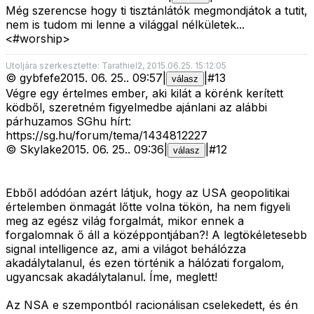
Még szerencse hogy ti tisztánlátók megmondjátok a tutit,
nem is tudom mi lenne a világgal nélkületek...
<#worship>
Utoljára szerkesztette: Tarathiel2, 2015.06.25. 15:12:05
©
gybfefe
2015. 06. 25.
.
09:57
|
|
#
13
válasz
Végre egy értelmes ember, aki kilát a körénk kerített
ködből, szeretném figyelmedbe ajánlani az alábbi
párhuzamos SGhu hírt:
https://sg.hu/forum/tema/1434812227
©
Skylake
2015. 06. 25.
.
09:36
|
|
#
12
válasz
Ebből adódóan azért látjuk, hogy az USA geopolitikai
értelemben önmagát lőtte volna tökön, ha nem figyeli
meg az egész világ forgalmát, mikor ennek a
forgalomnak ő áll a középpontjában?! A legtökéletesebb
signal intelligence az, ami a világot behálózza
akadálytalanul, és ezen történik a hálózati forgalom,
ugyancsak akadálytalanul. Íme, meglett!
Az NSA e szempontból racionálisan cselekedett, és én