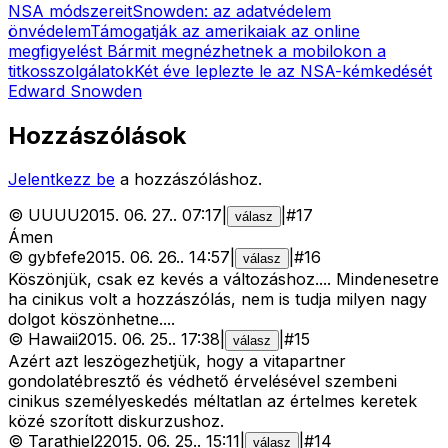
NSA módszereit
Snowden: az adatvédelem
önvédelem
Támogatják az amerikaiak az online
megfigyelést
Bármit megnézhetnek a mobilokon a
titkosszolgálatok
Két éve leplezte le az NSA-kémkedését
Edward Snowden
Hozzászólások
Jelentkezz be
a hozzászóláshoz.
©
UUUU
2015. 06. 27.
.
07:17
|
|
#
17
válasz
Ámen
©
gybfefe
2015. 06. 26.
.
14:57
|
|
#
16
válasz
Köszönjük, csak ez kevés a változáshoz.... Mindenesetre
ha cinikus volt a hozzászólás, nem is tudja milyen nagy
dolgot köszönhetne....
©
Hawaii
2015. 06. 25.
.
17:38
|
|
#
15
válasz
Azért azt leszögezhetjük, hogy a vitapartner
gondolatébresztő és védhető érvelésével szembeni
cinikus személyeskedés méltatlan az értelmes keretek
közé szorított diskurzushoz.
©
Tarathiel2
2015. 06. 25.
.
15:11
|
|
#
14
válasz