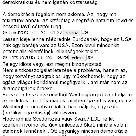
demokratikus és nem igazán köztársaság.
A demokrácia fogalom nem axióma. Az, hogy mit
tekintünk annak, az kizárólag a regnáló hatalom rövid és
hosszú távú céljaitól függ.
©
heist
2015. 06. 25.
.
01:37
|
|
#
9
válasz
Lassan ideje lenne ráébrednie Európának, hogy az USA-
nak egy barátja van: az USA. Ezen kívül mindenkit
potenciális ellenfélnek, ellenségnek tekint.
©
Tetsuo
2015. 06. 24.
.
19:29
|
|
#
8
válasz
Te egy idióta vagy, ezt megint bizonyítottad.
Nem a titkosszolgálat létezése a probléma, hanem az,
hogy törvényt szegtek és úgy működhetnek, hogy az
egész világot korlátlanul megfigyelik... ami már nem az
állampolgárok érdeke.
Persze, a te szemszögedből Washington jobban tudja mi
az érdekük, mint ők maguk, amiben igazad is van, de ezt
Washington negatív oldalról használja ki, egy szűk
(politikai - gazdasági) elit részére.
Hogy jön ide Svédország vagy Svájc? LOL Te kis
szellemi nyomorék, úgy emlegeted őket, mintha valami
etalonok lennének... Ott ugyanígy nincsen demokrácia.