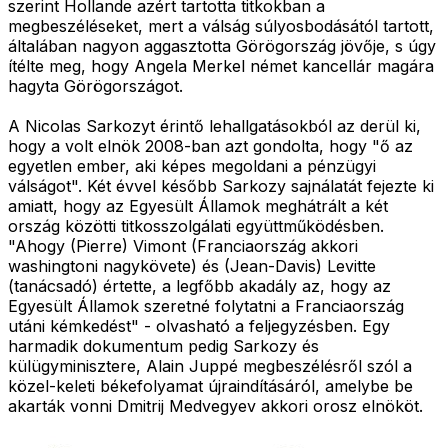
szerint Hollande azért tartotta titkokban a
megbeszéléseket, mert a válság súlyosbodásától tartott,
általában nagyon aggasztotta Görögország jövője, s úgy
ítélte meg, hogy Angela Merkel német kancellár magára
hagyta Görögországot.
A Nicolas Sarkozyt érintő lehallgatásokból az derül ki,
hogy a volt elnök 2008-ban azt gondolta, hogy "ő az
egyetlen ember, aki képes megoldani a pénzügyi
válságot". Két évvel később Sarkozy sajnálatát fejezte ki
amiatt, hogy az Egyesült Államok meghátrált a két
ország közötti titkosszolgálati együttműködésben.
"Ahogy (Pierre) Vimont (Franciaország akkori
washingtoni nagykövete) és (Jean-Davis) Levitte
(tanácsadó) értette, a legfőbb akadály az, hogy az
Egyesült Államok szeretné folytatni a Franciaország
utáni kémkedést" - olvasható a feljegyzésben. Egy
harmadik dokumentum pedig Sarkozy és
külügyminisztere, Alain Juppé megbeszélésről szól a
közel-keleti békefolyamat újraindításáról, amelybe be
akarták vonni Dmitrij Medvegyev akkori orosz elnököt.