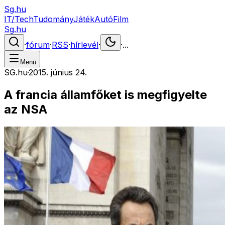
Sg.hu
IT/Tech
Tudomány
Játék
Autó
Film
Sg.hu
·
fórum
·
RSS
·
hírlevél
·
·
...
Menü
SG.hu
·
2015. június 24.
A francia államfőket is megfigyelte
az NSA