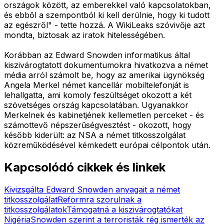
országok között, az emberekkel való kapcsolatokban,
és ebből a szempontból ki kell derülnie, hogy ki tudott
az egészről" - tette hozzá. A WikiLeaks szóvivője azt
mondta, biztosak az iratok hitelességében.
Korábban az Edward Snowden informatikus által
kiszivárogtatott dokumentumokra hivatkozva a német
média arról számolt be, hogy az amerikai ügynökség
Angela Merkel német kancellár mobiltelefonját is
lehallgatta, ami komoly feszültséget okozott a két
szövetséges ország kapcsolatában. Ugyanakkor
Merkelnek és kabinetjének kellemetlen perceket - és
számottevő népszerűségvesztést - okozott, hogy
később kiderült: az NSA a német titkosszolgálat
közreműködésével kémkedett európai célpontok után.
Kapcsolódó cikkek és linkek
Kivizsgálta Edward Snowden anyagait a német
titkosszolgálat
Reformra szorulnak a
titkosszolgálatok
Támogatná a kiszivárogtatókat
Nigéria
Snowden szerint a terroristák rég ismerték az