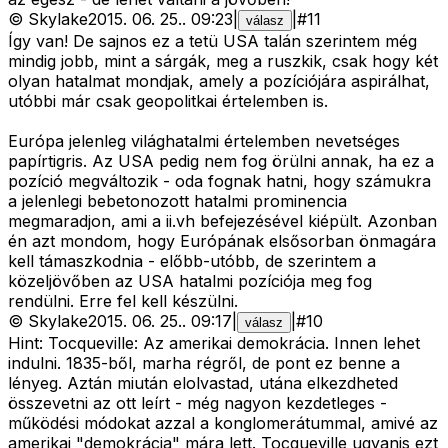
©
Skylake
2015. 06. 25.
.
09:23
|
|
#
11
válasz
Így van! De sajnos ez a tetü USA talán szerintem még
mindig jobb, mint a sárgák, meg a ruszkik, csak hogy két
olyan hatalmat mondjak, amely a pozíciójára aspirálhat,
utóbbi már csak geopolitkai értelemben is.
Európa jelenleg világhatalmi értelemben nevetséges
papírtigris. Az USA pedig nem fog örülni annak, ha ez a
pozíció megváltozik - oda fognak hatni, hogy számukra
a jelenlegi bebetonozott hatalmi prominencia
megmaradjon, ami a ii.vh befejezésével kiépült. Azonban
én azt mondom, hogy Európának elsősorban önmagára
kell támaszkodnia - előbb-utóbb, de szerintem a
közeljövőben az USA hatalmi pozíciója meg fog
rendülni. Erre fel kell készülni.
©
Skylake
2015. 06. 25.
.
09:17
|
|
#
10
válasz
Hint: Tocqueville: Az amerikai demokrácia. Innen lehet
indulni. 1835-ből, marha régről, de pont ez benne a
lényeg. Aztán miután elolvastad, utána elkezdheted
összevetni az ott leírt - még nagyon kezdetleges -
működési módokat azzal a konglomerátummal, amivé az
amerikai "demokrácia" mára lett. Tocqueville ugyanis ezt