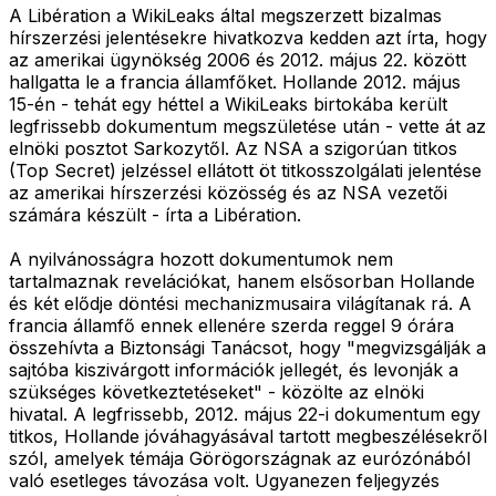
A Libération a WikiLeaks által megszerzett bizalmas
hírszerzési jelentésekre hivatkozva kedden azt írta, hogy
az amerikai ügynökség 2006 és 2012. május 22. között
hallgatta le a francia államfőket. Hollande 2012. május
15-én - tehát egy héttel a WikiLeaks birtokába került
legfrissebb dokumentum megszületése után - vette át az
elnöki posztot Sarkozytől. Az NSA a szigorúan titkos
(Top Secret) jelzéssel ellátott öt titkosszolgálati jelentése
az amerikai hírszerzési közösség és az NSA vezetői
számára készült - írta a Libération.
A nyilvánosságra hozott dokumentumok nem
tartalmaznak revelációkat, hanem elsősorban Hollande
és két elődje döntési mechanizmusaira világítanak rá. A
francia államfő ennek ellenére szerda reggel 9 órára
összehívta a Biztonsági Tanácsot, hogy "megvizsgálják a
sajtóba kiszivárgott információk jellegét, és levonják a
szükséges következtetéseket" - közölte az elnöki
hivatal. A legfrissebb, 2012. május 22-i dokumentum egy
titkos, Hollande jóváhagyásával tartott megbeszélésekről
szól, amelyek témája Görögországnak az eurózónából
való esetleges távozása volt. Ugyanezen feljegyzés