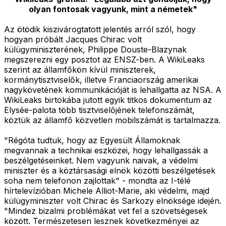
olyan fontosak vagyunk, mint a németek"
Az ötödik kiszivárogtatott jelentés arról szól, hogy
hogyan próbált Jacques Chirac volt
külügyminiszterének, Philippe Douste-Blazynak
megszerezni egy posztot az ENSZ-ben. A WikiLeaks
szerint az államfőkön kívül miniszterek,
kormánytisztviselők, illetve Franciaország amerikai
nagykövetének kommunikációját is lehallgatta az NSA. A
WikiLeaks birtokába jutott egyik titkos dokumentum az
Elysée-palota több tisztviselőjének telefonszámát,
köztük az államfő közvetlen mobilszámát is tartalmazza.
"Régóta tudtuk, hogy az Egyesült Államoknak
megvannak a technikai eszközei, hogy lehallgassák a
beszélgetéseinket. Nem vagyunk naivak, a védelmi
miniszter és a köztársasági elnök közötti beszélgetések
soha nem telefonon zajlottak" - mondta az I-télé
hírtelevízióban Michele Alliot-Marie, aki védelmi, majd
külügyminiszter volt Chirac és Sarkozy elnöksége idején.
"Mindez bizalmi problémákat vet fel a szövetségesek
között. Természetesen lesznek következményei az