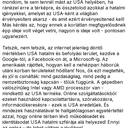
mondom, te sem tennél mást az USA helyében, ha
ránézel erre a térképre, és összetolod azokkal a hatalmi
igényekkel, amelyet az USA-ként a világban
érvényesíteni akarsz - és amit ezért érvényesítened kell!
Más kérdés az, hogy ennek a korlátlan megfigyelősdinek
épp ideje volt véget vetni, nagyon is ideje volt - pontosan
ugyanezért.
Tetszik, nem tetszik, az internet jelenleg döntő
mértékben USA hatalmi és befolyási terület, kezdve a
Google-tól, a Facebook-on át, a Microsoft-ig. Az
amerikaiak rájöttek, hogyan kell a nehézipari háborúk
utáni korban területeket hódítani! Nos, ők ezt megtették,
és jól is csinálták: mind gazdaságilag, mind pedig a
nemzetbiztonság kapcsán - tőlük függünk. A gépedben
valószínűleg Intel vagy AMD processzor van -
mindkettő az USA terméke. Online szolgáltatásokból
ezeket használod kapcsolattartásra, szórakozásra,
információkeresésre - ezek is USA eredetűek. És
mindezek használatával te hallgatólagosan egyetértettél
azzal, hogy online térben lévő működésedet és
identitásodat USA hatalmi szférája alá helyezed! Ennyi
az egész - de lehet váltani a jövőben!