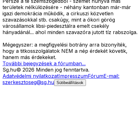
Persze a te szemszögedből - szemet húnyva más
területek nélkülözésére - néhány kantonban már-már
igazi demokrácia működik, a cirkuszi közvetlen
szavazásokkal stb. csakúgy, mint a ókori görög
városállamok libsi-piedesztálra emelt csekély
hányadánál... ahol minden szavazóra jutott tíz rabszolga.
Mégegyszer: a megfigyelési botrány arra bizonyíték,
hogy a titkosszolgálatok NEM a nép érdekét követik,
hanem más érdekeket.
További bejegyzések a fórumban...
Sg
.hu
©
2026
Minden jog fenntartva.
Adatvédelmi nyilatkozat
Impresszum
Fórum
E-mail:
szerkesztoseg@sg.hu
Sütibeállítások