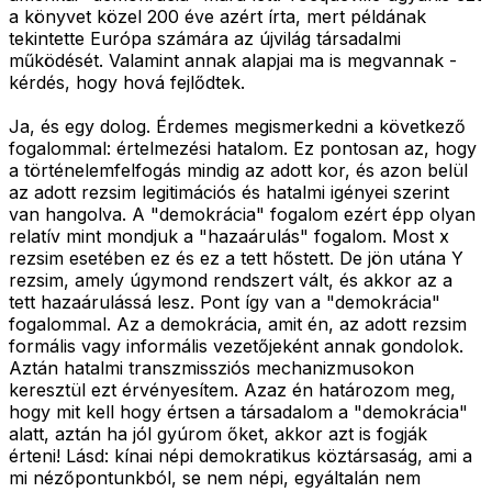
a könyvet közel 200 éve azért írta, mert példának
tekintette Európa számára az újvilág társadalmi
működését. Valamint annak alapjai ma is megvannak -
kérdés, hogy hová fejlődtek.
Ja, és egy dolog. Érdemes megismerkedni a következő
fogalommal: értelmezési hatalom. Ez pontosan az, hogy
a történelemfelfogás mindig az adott kor, és azon belül
az adott rezsim legitimációs és hatalmi igényei szerint
van hangolva. A "demokrácia" fogalom ezért épp olyan
relatív mint mondjuk a "hazaárulás" fogalom. Most x
rezsim esetében ez és ez a tett hőstett. De jön utána Y
rezsim, amely úgymond rendszert vált, és akkor az a
tett hazaárulássá lesz. Pont így van a "demokrácia"
fogalommal. Az a demokrácia, amit én, az adott rezsim
formális vagy informális vezetőjeként annak gondolok.
Aztán hatalmi transzmissziós mechanizmusokon
keresztül ezt érvényesítem. Azaz én határozom meg,
hogy mit kell hogy értsen a társadalom a "demokrácia"
alatt, aztán ha jól gyúrom őket, akkor azt is fogják
érteni! Lásd: kínai népi demokratikus köztársaság, ami a
mi nézőpontunkból, se nem népi, egyáltalán nem