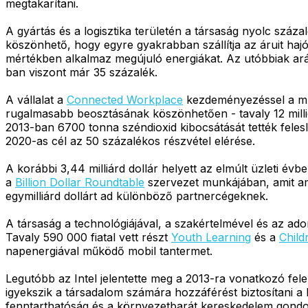
megtakarítani.
A gyártás és a logisztika területén a társaság nyolc száz
köszönhető, hogy egyre gyakrabban szállítja az áruit ha
mértékben alkalmaz megújuló energiákat. Az utóbbiak arán
ban viszont már 35 százalék.
A vállalat a
Connected Workplace
kezdeményezéssel a mun
rugalmasabb beosztásának köszönhetően - tavaly 12 millió
2013-ban 6700 tonna széndioxid kibocsátását tették fele
2020-as cél az 50 százalékos részvétel elérése.
A korábbi 3,44 milliárd dollár helyett az elmúlt üzleti évben
a
Billion Dollar Roundtable
szervezet munkájában, amit am
egymilliárd dollárt ad különböző partnercégeknek.
A társaság a technológiájával, a szakértelmével és az adom
Tavaly 590 000 fiatal vett részt
Youth Learning
és a
Child
napenergiával működő mobil tantermet.
Legutóbb az Intel jelentette meg a 2013-ra vonatkozó felel
igyekszik a társadalom számára hozzáférést biztosítani a
fenntarthatóság és a környezetbarát kereskedelem gondol