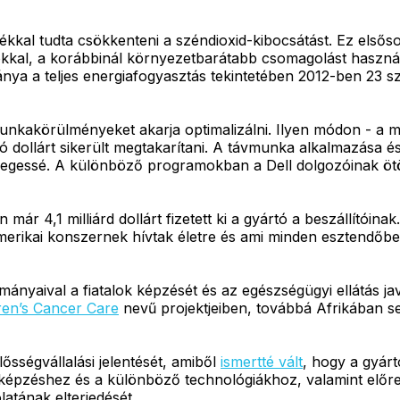
alékkal tudta csökkenteni a széndioxid-kibocsátást. Ez első
jókkal, a korábbinál környezetbarátabb csomagolást haszn
ya a teljes energiafogyasztás tekintetében 2012-ben 23 sz
kakörülményeket akarja optimalizálni. Ilyen módon - a 
 dollárt sikerült megtakarítani. A távmunka alkalmazása é
slegessé. A különböző programokban a Dell dolgozóinak ötö
 már 4,1 milliárd dollárt fizetett ki a gyártó a beszállítóinak
erikai konszernek hívtak életre és ami minden esztendőbe
ányaival a fiatalok képzését és az egészségügyi ellátás javí
ren’s Cancer Care
nevű projektjeiben, továbbá Afrikában se
ősségvállalási jelentését, amiből
ismertté vált
, hogy a gyárt
 képzéshez és a különböző technológiákhoz, valamint előre
atának elterjedését.