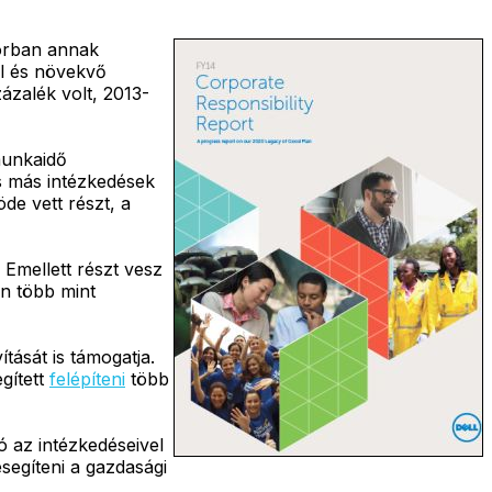
sorban annak
ál és növekvő
ázalék volt, 2013-
munkaidő
s más intézkedések
de vett részt, a
. Emellett részt vesz
n több mint
tását is támogatja.
gített
felépíteni
több
ó az intézkedéseivel
segíteni a gazdasági