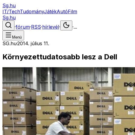
Sg.hu
IT/Tech
Tudomány
Játék
Autó
Film
Sg.hu
·
fórum
·
RSS
·
hírlevél
·
·
...
Menü
SG.hu
·
2014. július 11.
Környezettudatosabb lesz a Dell