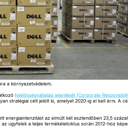
ra a környezetvédelem.
natkozó
felelősségvállalási jelentését (Corporate Responsibil
n stratégiai célt jelölt ki, amelyet 2020-ig el kell érni. A
tt energiaintenzitást az elmúlt két esztendőben 23,5 száza
ogy az ügyfelek a teljes termékéletciklus során 2012-höz kép