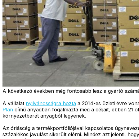
A következő években még fontosabb lesz a gyártó számá
A vállalat
nyilvánosságra hozta
a 2014-es üzleti évre vo
Plan
című anyagban fogalmazta meg a céljait, ebben 21 olya
környezetbarát anyagból legyenek.
Az óriáscég a termékportfóliójával kapcsolatos úgyneveze
százalékos javulást sikerült elérni. Mindez azt jelenti, h