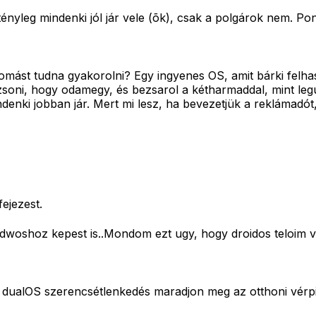
tényleg mindenki jól jár vele (õk), csak a polgárok nem. Po
mást tudna gyakorolni? Egy ingyenes OS, amit bárki felha
zsoni, hogy odamegy, és bezsarol a kétharmaddal, mint l
denki jobban jár. Mert mi lesz, ha bevezetjük a reklámadót
fejezest.
dwoshoz kepest is..Mondom ezt ugy, hogy droidos teloim 
n dualOS szerencsétlenkedés maradjon meg az otthoni vérpi