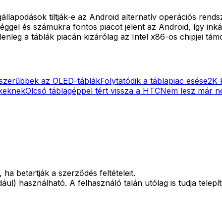
llapodások tiltják-e az Android alternatív operációs rends
ggel és számukra fontos piacot jelent az Android, így ink
lenleg a táblák piacán kizárólag az Intel x86-os chipjei tá
szerűbbek az OLED-táblák
Folytatódik a táblapiac esése
2K 
ekeknek
Olcsó táblagéppel tért vissza a HTC
Nem lesz már nö
ha betartják a szerződés feltételeit.
l) használható. A felhasználó talán utólag is tudja telepí