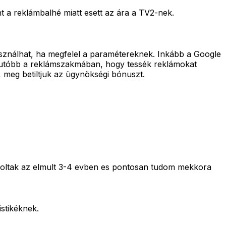
nt a reklámbalhé miatt esett az ára a TV2-nek.
sználhat, ha megfelel a paramétereknek. Inkább a Google
egutóbb a reklámszakmában, hogy tessék reklámokat
, meg betiltjuk az ügynökségi bónuszt.
voltak az elmult 3-4 evben es pontosan tudom mekkora
stikéknek.