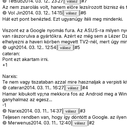
©
Tetsuo
2014. 03. 12.
.
23:27
|
|
#
7
válasz
Az nem zsarolás volt, hanem elõre lezsírozott biznisz és 
©
Vol Jin
2014. 03. 12.
.
14:15
|
|
#
6
válasz
Hát ezt pont benézted. Ezt ugyanúgy ítéli meg mindenki.
Viszont ez a Google nyomás fura. Az ASUS-ra milyen nyo
van rászorulva a gyártókra. Azért ez még sem a Lézer D
elhelyezni a haveri körben megvett TV2-nél, mert úgy min
©
ugh
2014. 03. 12.
.
12:54
|
|
#
5
válasz
cateran:
Pont ezt akartam irni.
+1
Narxis:
Te nem vagy tiszataban azzal mire hasznaljak a verpisti ki
©
cateran
2014. 03. 11.
.
16:27
|
|
#
4
válasz
Hamar kibukott vp;na mekkora fos az Android meg a Win
ganyhalmaz az egesz...
-
1
©
Narxis
2014. 03. 11.
.
14:37
|
|
#
3
válasz
Teljesen rendben van, hogy így döntött a Google. az ilye
©
Merwenus
2014. 03. 11.
.
12:40
|
|
#
2
válasz