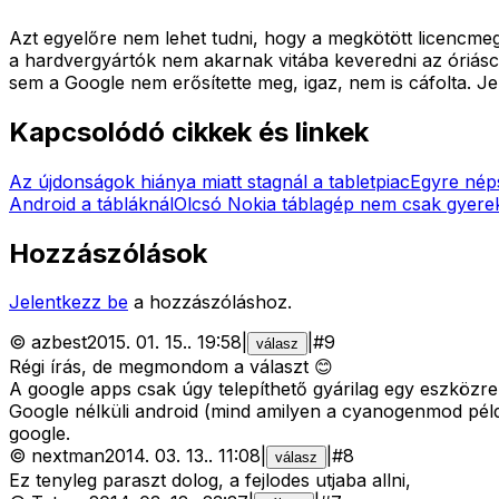
Azt egyelőre nem lehet tudni, hogy a megkötött licencmegá
a hardvergyártók nem akarnak vitába keveredni az óriáscé
sem a Google nem erősítette meg, igaz, nem is cáfolta. Je
Kapcsolódó cikkek és linkek
Az újdonságok hiánya miatt stagnál a tabletpiac
Egyre nép
Android a tábláknál
Olcsó Nokia táblagép nem csak gyer
Hozzászólások
Jelentkezz be
a hozzászóláshoz.
©
azbest
2015. 01. 15.
.
19:58
|
|
#
9
válasz
Régi írás, de megmondom a választ 😊
A google apps csak úgy telepíthető gyárilag egy eszközre, 
Google nélküli android (mind amilyen a cyanogenmod példáu
google.
©
nextman
2014. 03. 13.
.
11:08
|
|
#
8
válasz
Ez tenyleg paraszt dolog, a fejlodes utjaba allni,