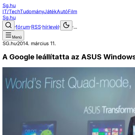
Sg.hu
IT/Tech
Tudomány
Játék
Autó
Film
Sg.hu
·
fórum
·
RSS
·
hírlevél
·
·
...
Menü
SG.hu
·
2014. március 11.
A Google leállítatta az ASUS Windows 