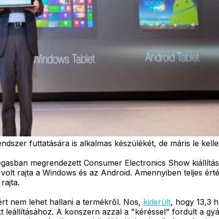
ndszer futtatására is alkalmas készülékét, de máris le kellet
gasban megrendezett Consumer Electronics Show kiállítá
re volt rajta a Windows és az Android. Amennyiben teljes é
rajta.
rt nem lehet hallani a termékről. Nos,
kiderült
, hogy 13,3 h
t leállításához. A konszern azzal a "kéréssel" fordult a g