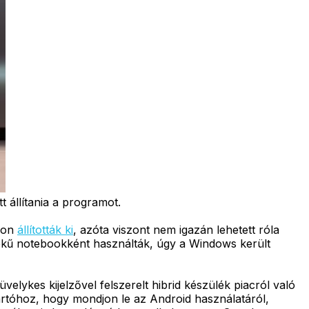
t állítania a programot.
son
állították ki
, azóta viszont nem igazán lehetett róla
rtékű notebookként használták, úgy a Windows került
üvelykes kijelzővel felszerelt hibrid készülék piacról való
yártóhoz, hogy mondjon le az Android használatáról,