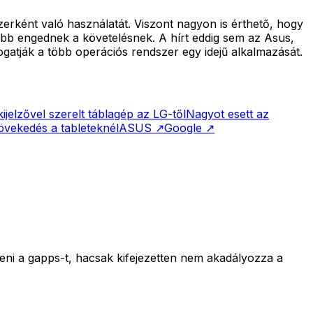
zerként való használatát. Viszont nagyon is érthető, hogy
ább engednek a követelésnek. A hírt eddig sem az Asus,
mogatják a több operációs rendszer egy idejű alkalmazását.
kijelzővel szerelt táblagép az LG-től
Nagyot esett az
vekedés a tableteknél
ASUS
↗
Google
↗
teni a gapps-t, hacsak kifejezetten nem akadályozza a