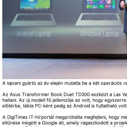
A tajvani gyártó az év elején mutatta be a két operációs re
Az Asus Transformer Book Duet TD300 eszközt a Las Ve
hallani. Az új modell fő jellemzője az volt, hogy egyszer
előtérbe, tábla PC-ként pedig az Android is futtatható volt 
A DigiTimes IT-hírportál megpróbálta megfejteni, hogy mié
eltűnése mögött a Google áll, amely ragaszkodott a projek