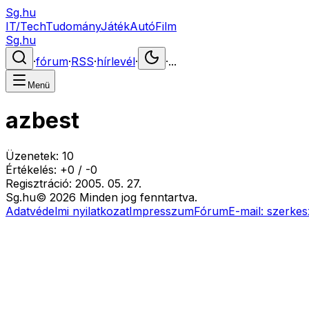
Sg.hu
IT/Tech
Tudomány
Játék
Autó
Film
Sg.hu
·
fórum
·
RSS
·
hírlevél
·
·
...
Menü
azbest
Üzenetek:
10
Értékelés:
+
0
/
-
0
Regisztráció:
2005. 05. 27.
Sg
.hu
©
2026
Minden jog fenntartva.
Adatvédelmi nyilatkozat
Impresszum
Fórum
E-mail:
szerkes