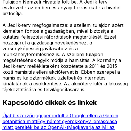
Tulajdon Nemzeti Hivatala tölti be. A Jedlik-terv
eszközeit - az emberi és anyagi forrásokat - a hivatal
biztosítja.
A Jedlik-terv megfogalmazza: a szellemi tulajdon azért
kiemelten fontos a gazdaságban, mivel biztosítja a
kutatási-fejlesztési ráfordítások megtérülését. Ezzel
hozzájárul a gazdasági növekedéshez, a
versenyképesség javításához és a
munkahelyteremtéshez is. A szellemi tulajdon
megsértésének egyik módja a hamisítás. A kormány a
Jedlik-terv mellékleteként közzétette a 2011 és 2015
közti hamisítás elleni akciótervet is. Ebben szerepel a
hamis és kalóztermékek üzletbeli és internetes
kínálatának a csökkentése. Az akcióterv kitér a lakosság
tájékoztatására és felvilágosítására is.
Kapcsolódó cikkek és linkek
Újabb szerzői jogi per indult a Google ellen a Gemini
betanítása miatt
Egy német gyerekkönyv lemásolása
miatt perelték be az OpenAI-t
Megkavarja az MI az