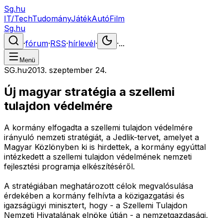
Sg.hu
IT/Tech
Tudomány
Játék
Autó
Film
Sg.hu
·
fórum
·
RSS
·
hírlevél
·
·
...
Menü
SG.hu
·
2013. szeptember 24.
Új magyar stratégia a szellemi
tulajdon védelmére
A kormány elfogadta a szellemi tulajdon védelmére
irányuló nemzeti stratégiát, a Jedlik-tervet, amelyet a
Magyar Közlönyben ki is hirdettek, a kormány egyúttal
intézkedett a szellemi tulajdon védelmének nemzeti
fejlesztési programja elkészítéséről.
A stratégiában meghatározott célok megvalósulása
érdekében a kormány felhívta a közigazgatási és
igazságügyi minisztert, hogy - a Szellemi Tulajdon
Nemzeti Hivatalának elnöke útján - a nemzetgazdasági,