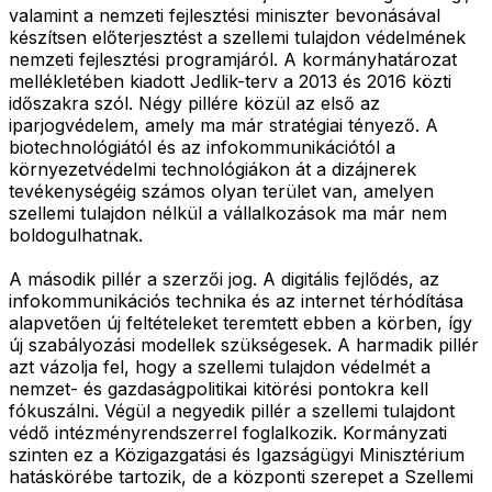
valamint a nemzeti fejlesztési miniszter bevonásával
készítsen előterjesztést a szellemi tulajdon védelmének
nemzeti fejlesztési programjáról. A kormányhatározat
mellékletében kiadott Jedlik-terv a 2013 és 2016 közti
időszakra szól. Négy pillére közül az első az
iparjogvédelem, amely ma már stratégiai tényező. A
biotechnológiától és az infokommunikációtól a
környezetvédelmi technológiákon át a dizájnerek
tevékenységéig számos olyan terület van, amelyen
szellemi tulajdon nélkül a vállalkozások ma már nem
boldogulhatnak.
A második pillér a szerzői jog. A digitális fejlődés, az
infokommunikációs technika és az internet térhódítása
alapvetően új feltételeket teremtett ebben a körben, így
új szabályozási modellek szükségesek. A harmadik pillér
azt vázolja fel, hogy a szellemi tulajdon védelmét a
nemzet- és gazdaságpolitikai kitörési pontokra kell
fókuszálni. Végül a negyedik pillér a szellemi tulajdont
védő intézményrendszerrel foglalkozik. Kormányzati
szinten ez a Közigazgatási és Igazságügyi Minisztérium
hatáskörébe tartozik, de a központi szerepet a Szellemi